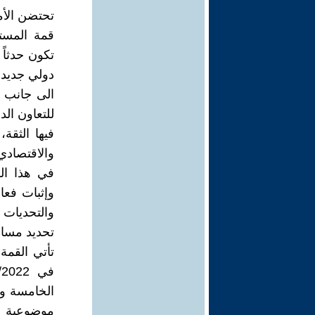
قمة المستق
تكون حدثاً 
دولي جديد 
الى جانب ح
للتعاون الد
فيها الثقة
والاقتصادي
في هذا الس
وإثبات فعا
والتحديات 
تحديد مسار
الخامسة و
موضوعية بش