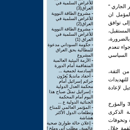
للأغراض السلمية في
ومي 22 و 23 أيلول/سبتمبر الجاري "
العراق(3)
-
مشروع الطاقة النووية
لمؤمل ان
للأغراض السلمية في
 إلى توافق
العراق(2)
-
مشروع الطاقة النووية
المستقبل،
للأغراض السلمية في
بالضرورة،
العراق (1)
-
حكومة السوداني مدعوة
واء تنعدم
للمطالبة بحق العراق
ع السياسي
المشروع
-
الأزمة البيئية العالمية
المتفاقمة أمام الدورة
السادسة لجمعية ...
ن الثقة،
-
أحفاد مانديلا يُعرّون
للتهديدات
جرائم إسرائيل أمام
محكمة العدل الدولية
ل لإعادة
-
إسرائيل تمثلُ صباح هذا
اليوم أمام المحكمة
الجنائية الدولية ع ...
تأتي القمة تنفيذاً لقرار الجمعية العامة للأمم المتحدة المرقم 76 / 3007 والمؤرخ
-
المؤتمر العالمي للمناخ
اشات بدأت منذ عام 2020 بمناسبة الذكرى
وتطلعات الدول الأكثر
هشاشة
 وتخوفات
-
إعلان حالة طوارئ صحية
قمة خلال
عالمية.. مطلب اَني وملح !