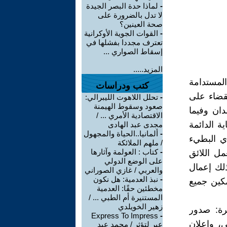
-
لماذا حدة البصر الجيدة
لا تدل بالضرورة على
صحة العينين؟
-
القوات الجوية الأوكرانية
تعترف مجددا بفشلها في
إسقاط الصواري ...
المزيد.....
المستدامة
كتب ودراسات
بالقضاء على
-
تحلل اللاهوت الليبرالي:
صعود وسقوط الهيمنة
ان وفيما
الاقتصادية الأمري ... /
ة الدائمة
مجدى عبد الهادى
-
ألمانيا..الحياة والمجهول
دي البطيء
/ ملهم الملائكة
-
كتاب : العولمة وآثارها
مل اللائق
على الوضع الدولي
ذلك إعمال
والعربي / غازي الصوراني
-
نبذ العدمية: هل نكون
مكين جميع
مخطئين حقًا: العدمية
المستنيرة أم الطبي ... /
زهير الخويلدي
رة: صدور
Express To Impress
-
ي، وإعلان
عبر لتؤثر / محمد عبد