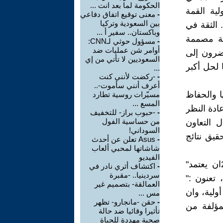
الحكومة لما بعد انت ...
ية القمة
-
معنى توقيع اتفاق دفاعي
بين السعودية وتركيا
 الثقة في
وباكستان.. سفير أ ...
قمة مصممة
-
مسؤول حوثي لـCNN:
أوامر شن عمليات ضد
ضرون إلى
السعوديين لا تأتي من إي
 لحل أكبر
...
-
-ركضت لأنني كنت
أعرف أنني سأموت-..
 والحفاظ
مسيّرات روسية تطارد
المسع ...
ادة النظر
-
-حبوب براز- للتخفيف
من حساسية الفول
ل التعاون
السوداني!
حقيق نتائج
-
Asus تعلن عن أحدث
شاشاتها لمحبي ألعاب
الفيديو
من هذا المنطلق أوصت الجمعية العامة للأمم المتحدة في عام 2022ان يعتمد"
-
اكتشاف أثري نادر في
سردينيا.. -مقبرة
 تعنون :"
العمالقة- بتصميم غير
ولية، وان
مس ...
-
حقن -مانجارو- تظهر
لمؤلفة من
تأثيرا وقائيا ضد حالة
صحية مهددة للحياة