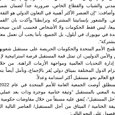
لمدني والشباب والقطاع الخاص، ضرورية جداً لضمان شمول
وأضافت: "إن العنصر الأكثر أهمية في التعاون الدولي هو الثقة.
ض. والشعور بإنسانيتنا المشتركة وترابطنا".وأكدت بان "ال
جميعا، ليس فقط الحكومات ولا الأشخاص فحسب الذين سيح
حدة في نيويورك في أيلول، بل الجميع، بأننا يجب أن نعمل معا
مشتركة".
طمح الأمم المتحدة والحكومات الحريصة على مستقبل شعوبها
والأمن الدوليين، ان تمثل قمة المستقبل فرصة استراتيجية لإع
دارة التحديات العالمية ومواجهة الأزمات الراهنة. من خلا
زام الدول المختلفة بميثاق دولي يُقر بالإجماع،.وتأمل أيضاً بت
ع العالم نحو مستقبل أكثر استدامة وعدلاً.
ة المعني بالمستقبل "وثيقة ختامية موجزة وذات بعد عملي،
جل المستقبل"، يُتفق عليه مسبقاً من خلال مفاوضات حكومية أ
قة الختامية / الميثاق من أجل المستقبل/ العناصر التالية ا