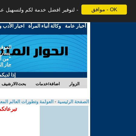
موافق - OK
لتوفير افضل خدمة لكم ولتسهيل عملي
أخبار عامة
-
وكالة أنباء المرأة
-
اخبار الأدب و
الموقع
يسارية
"من أج
حاز ال
إذا لديك
الزوار
اضافة/خدمات
بحث/الارشيف
الصفحة الرئيسية
-
العولمة وتطورات العالم الم
تبرعاتكم