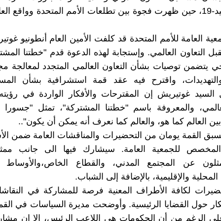
جائحة كوفيد-19، حين ظهرت فجوة بين تطلعات الأمم المتحدة وواقع الع
عية العامة للأمم المتحدة قد كلفت الأمين العام أنطونيو غوت
بل التعاون العالمي. وإستجابة لهذه الدعوة قدم "خطتنا المشت
خي يتضمن توصيات بشأن التعاون العالمي المتجدد لمعالجة 
التهديدات، واقترح فيه عقد قمة استشرافية بشأن المس
وقال السيد غوتيريش إن المقترحات والأفكار الواردة في رؤيت
لعالمي، والمعروفة باسم "خطتنا المشتركة"، تمثل "جسورا 
ين العالم كما هو، والعالم كما نعرف أنه يمكن أن يكون"..
تسبق القمة يومان من التحضيرات والمناقشات العامة ضمن الأ
لمخصص للجمعية العامة. سيشارك فيها الى جانب ممثل
مثلون عن المجتمع المدني، والقطاع الخاص،والأوساط الأ
محلية والإقليمية، بالإضافة إلى الشباب.
حضيرات لكافة الأطراف المعنية فرصة للمشاركة في النقاشا
فكار حول القضايا الرئيسية. وأوضحت مديرة السياسات في الق
لى الرغم من أن الحكومات هي اللاعب الرئيس، إلا إن مشار