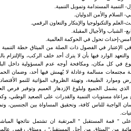
- التنمية المستدامة وتمويل التنمية.
ي- السلام والأمن الدوليان.
ث-العلم والتكنولوجيا والإبتكار والتعاون الرقمي.
ع- الشباب والأجيال المقبلة.
مس-إحداث تحول في الحوكمة العالمية.
ي الإعتبار في الفصول ذات الصلة من الميثاق خطة التنمية 
عام 2030 والتعهد الوارد فيها بأن لا يترك أحد خلف الركب، والإلتزام 
جوع في كل مكان، ومكافحة أوجه عدم المسؤولية داخل البلد
امة مجتمعات مسالمة وعادلة لا يُهمش فيها أحد، وضمان الحماي
ض وموارد الطبيعة، وتهيئة الظروف المؤاتية للنمو الأقتصا
الذي يشمل الجميع ولبلوغ الإزدهار العميم وتوفير فرص الع
 مراعاة مستويات التنمية والقدرات على الصعيد الوطني، وك
ان الواجبة للناس كافة، وتحقيق المساواة بين الجنسين، وت
تيات.
لى " قمة المستقبل " المرتقبة ان تشتمل نتائجها المباش
هائية من "الميثاق من أجل المستقبل" ، وميثاق رقمي عالم