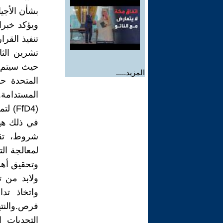
بشأن الأجيا
ويؤكد خبرا
تنفيذ القر
المزيد.....
المتحدة حو
(FfD4
في ذلك هيئ
شروط، تقد
وتحقيق أهد
ولابد من تس
واتخاذ تد
فرص.والنتي
التحديات ا