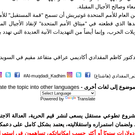
اء وصالح الأجيال المقبلة.
ين العام للأمم المتحدة غوتيريش أن تسمح "قمة المستقبل" للأم
دها الذي قطعته في "ميثاق الأمم المتحدة" لإنقاذ الأجيال الم
ت الحرب، وإنما أيضاً من التهديدات الآنية العديدة التي تهدد 
الدكتور كاظم المقدادي أكاديمي عراقي متقاعد مقيم في السويد
_المقدادي (هاشتاغ)
Al-muqdadi_Kadhim#
موضوع إلى لغات أخرى -
ate the topic into other languages
Powered by
Translate
شروع تطوعي مستقل يسعى لنشر قيم الحرية، العدالة الاجتم
. ولضمان استمراره واستقلاليته، يعتمد بشكل كامل على دعمك
دعمكم بمبلغ 10 دولارات سنويًا أو أكثر حسب إمكانياتكم، تساهمون في استم