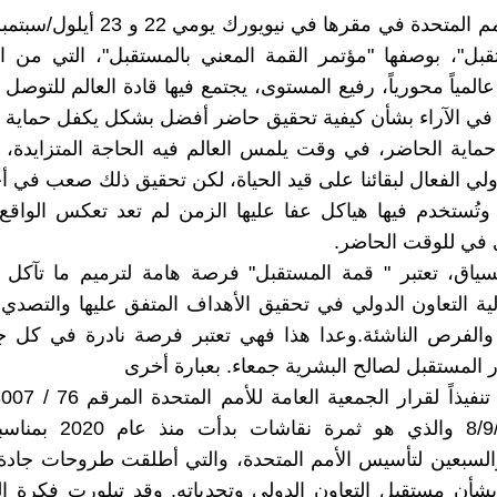
تحتضن الأمم المتحدة في مقرها في نيويورك ي
بل"، بوصفها "مؤتمر القمة المعني بالمستقبل"، التي من ا
عالمياً محورياً، رفيع المستوى، يجتمع فيها قادة العالم للتوصل
في الآراء بشأن كيفية تحقيق حاضر أفضل بشكل يكفل حماية 
ماية الحاضر، في وقت يلمس العالم فيه الحاجة المتزايدة، 
ولي الفعال لبقائنا على قيد الحياة، لكن تحقيق ذلك صعب في أج
، وتُستخدم فيها هياكل عفا عليها الزمن لم تعد تعكس الواق
 في للوقت الحاضر.
ياق، تعتبر " قمة المستقبل" فرصة هامة لترميم ما تآكل م
لية التعاون الدولي في تحقيق الأهداف المتفق عليها والتصدي 
والفرص الناشئة.وعدا هذا فهي تعتبر فرصة نادرة في كل جي
 المستقبل لصالح البشرية جمعاء. بعبارة أخرى
في 8/9/2022 والذي هو ثمرة نق
السبعين لتأسيس الأمم المتحدة، والتي أطلقت طروحات جادة
أن مستقبل التعاون الدولي وتحدياته. وقد تبلورت فكرة ال