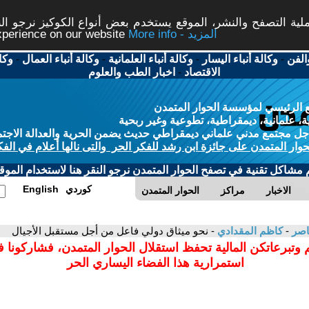
ة التصفح والنشر، الموقع يستخدم بعض أنواع الكوكيز نرجو النق
More info - المزيد
experience on our website
الفن
-
وكالة أنباء اليسار
-
وكالة أنباء العلمانية
-
وكالة أنباء العمال
-
وكا
الاقتصاد
-
اخبار الطب والعلوم
 الرئيسي لمؤسسة الحوار المتمدن
، علمانية، ديمقراطية، تطوعية وغير ربحية
ل مجتمع مدني علماني ديمقراطي حديث يضمن الحرية والعدالة الاجتم
حوار المتمدن على جائزة ابن رشد للفكر الحر والتى نالها أعلام في الفك
م مشاكل تقنية في تصفح الحوار المتمدن نرجو النقر هنا لاستخدام الموقع
كوردي
English
الاخبار
مراكز
الحوار المتمدن
عاصر
-
كاظم المقدادي
- نحو ميثاق دولي فاعل من أجل مستقبل الأجيال
 وتبرعاتكن المالية تحفظ استقلال الحوار المتمدن، فشاركونا 
استمرارية هذا الفضاء اليساري الحر