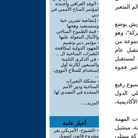
-
الوفد العراقي وأجندته
الم المتغير
لمؤتمر المناخ الأممي في
دبي
-
إنتفاضة تشرين حية
يريش بوضع
وستستعيد وهجها
-
قمة الطموح المناخي
ركة"، وهو
والآمال المعولة عليها
مجموعة من
-
مؤتمر دبي وتقييم
الجهود الدولية لمكافحة
تقبل عام
التغيرات المناخية ال ...
ه لمستقبل
-
في الذكرى الثامنة
والسبعين لكارثة أول
عبر فجوة
إستخدام للسلاح النووي:
...
-
مشكلة التغيرات
سبوع رفيع
المناخية ودور الأمم
المتحدة في التصدي لها
ي الدول
كاديمية،
المزيد.....
ت المهمة
أخبار عامة
مة، ميشيل
-
-الشيوخ- الأمريكي يقر
كة ممثلي
مشروع قانون لتمويل