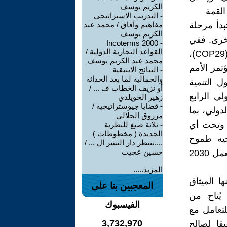
الكريم يوسف
القمة
-
التدريب الاستراتيجي
بدأ مرحلة
مفاهيم وآفاق / محمد عبد
الكريم يوسف
أخرى. ففي
Incoterms 2000
-
القواعد التجارية الدولية /
تشرين الثاني القادم ستستضيف أذربيجان مؤتمر الأمم المتحدة للمناخ (COP29)،
محمد عبد الكريم يوسف
كانون الأول 2024، سينعقد مؤتمر الأمم
-
النتائج الايتيقية
والجمالية لما بعد الحداثة
ل التنمية
أو نزيف الخطاب ف ... /
 الدولي الرابع
زهير الخويلدي
-
قضايا جيوستراتيجية /
لدولي، بما
مرزوق الحلالي
ف وتحت أي
-
ثلاثة صيغ للنظرية
الجديدة ( مخطوطات )
جيه طموح
....تنتظر دار النشر ال ... /
حسين عجيب
لمعالجة التحديات المالية “في سياق الحاجة الملحة لتسريع تنفيذ خطة العمل 2030
المزيد.....
ا الميثاق
المعجبين بنا على
يُتاح من
الفيسبوك
لتعامل مع
3,732,970
يقا لصالح