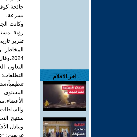
بسرعة.
وكانت الجم
رؤية لمستق
تقرير تاري
المخاطر و
2024.
التعاون ا
التطلعات: ب
اخر الافلام
تنظيمياً،س
المستوى ا
الأعضاء،م
والسلطات ال
ستتيح الت
وتبادل الأ
غريفين: “ع