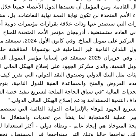
ل القادمة. ومن المؤمل أن تعتمدها الدول الأعضاء جميعا خلال 
ء الأمم المتحدة لن تكون نهاية القمة نهاية النقاشات. بل، ست
ارات التي ستصدر عنها وذات علاقة بقرارات مؤتمرات دولية 
حيث سيتم التركيز على تمويل المناخ. وفي 
ل البلدان النامية غير الساحلية في بوتسوانا، لمناقشة حلو
المستدامة. وفي حزيران 2025 سينعقد في إسبانيا مؤتمر التمويل
) لتمويل التنمية، والذي ستُركز الجهود على إصلاح الهيكل المالي ا
ات مثل البنك الدولي وصندوق النقد الدولي، التي تقرر كي
م القروض والمنح والمساعدة الفنية للدول النامية، بتو
اف التنمية المستدامة ودعم إصلاح الهيكل المالي الدولي.”
ريع الجهود للوفاء بالإلتزامات الدولية القائمة التي سيتضمنه
ابير عملية للاستجابة لما ينشأ من تحديات واستغلال ما 
جة المتوخاة هي إيجاد عالم - ونظام دولي - أكثر استعدادا ل
لتي نواجهها حاليا وتلك التي سنواجهها في المستقبل، تحق