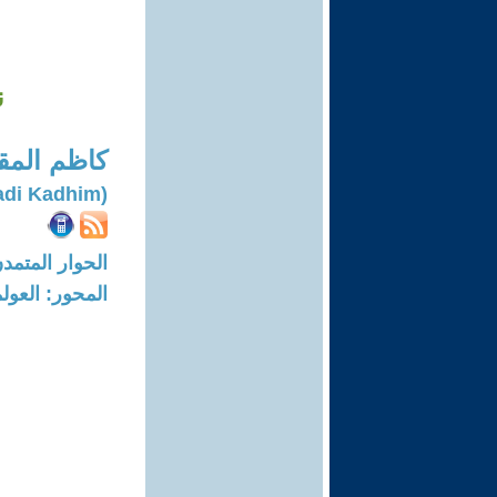
ن
كاظم المق
(Al-muqdadi Kadhim)
الحوار المتمدن-العدد: 8107 - 24
المحور: العول