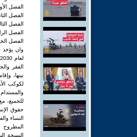
الفصل الأول
الفصل الثان
الفصل الثال
الفصل الراب
الفصل الخا
وان يؤخذ ف
ل
الفقر وال
بينها، وإق
لكوكب الأر
والمستدام 
للجميع، مع
حقوق الإنس
النساء والف
المطروح ع
النسخة الن