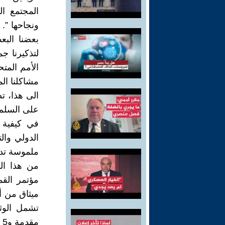
المجتمع ا
ونجاحها ”. 
بعضنا البع
لتذكيرنا 
الأمم المت
مشاكلنا ال
الى هذا، ت
على السلم 
في كيفية إ
الدولي والت
ملموسة تدف
مؤتمر القم
ميثاق من أ
تشمل الوثي
مقدمة و5 قصول على النحو التالي: