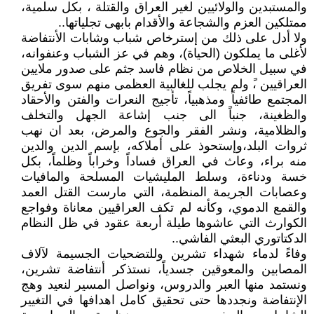
والمستبدين والولائيين لغير العراق والقتلة ، بكل سلمية،
ممتلكين العزم والشجاعة والأقدام بابهى تجلياتها..
ولا أدل على ذلك من إسترخاص شباب وشابات الأنتفاضة
لأغلى ما يملكون (الحياة)، وهم في عز الشباب وعنفوانه،
في سبيل الخلاص من نظام فاسد جثم على صدور ملايين
العراقيين ،ً ولم يجلب للغالبية العظمى منهم سوى تفريق
المجتمع طائفياً ومذهبياً، تأجيج النعرات والفتن والأحقاد
والظغينة، جنباً الى جنب إشاعة الجهل والتخلف
والظلامية، ونشر الفقر والجوع والمرض، بعد ان نهب
ثروات البلد،وإستحوذ على أملاكه، بإسم الدين والدين
منه براء، وعاث في العراق فساداً وخراباً وظلماً، بكل
خسة ودناءة، وسلط المليشيات المسلحة والمافيات
وعصابات الجريمة المنظمة، التي مارست القتل العمد
والقمع الدموي، وكأنه لم تكف العراقيين معاناة وفواجع
الكوارث التي عاشوها طيلة أربعة عقود في ظل النظام
الدكتاتوري البعثي الفاشي..
وفاءً لدماء شهداء تشرين وللتضحيات الجسيمة لآلاف
المصابين والمعوقين جسدياً، نستذكر أنتفاضة تشرين،
ونستمد منها العبر والدروس، ونواصل المسير لنعيد وهج
الإنتفاضة ونجددها حتى تحقيق كامل اهدافها في التغيير