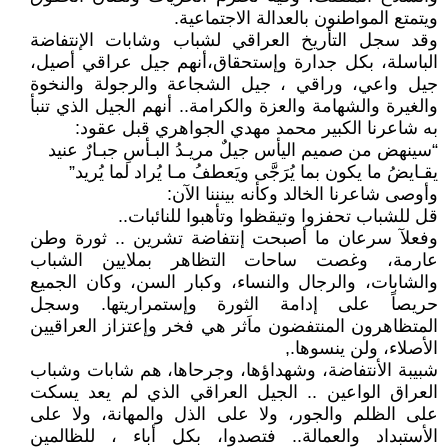
ويتمتع المواطنون بالعدالة الاجتماعية.
وقد سجل التأريخ العراقي لشباب وشابات الإنتفاضة
الباسلة، بكل جدارة وإستحقاق،أنهم جيل عراقي أصيل،
جيل واعي، وراقي ، جيل الشجاعة والرجولة والنخوة
والغيرة والشهامة والعزة والكرامة.. أنهم الجيل الذي تنبأ
به شاعرنا الكبير محمد مهدي الجواهري قبل عقود:
“سينهض من صميم اليأس جيلٌ مريـدُ البـأسِ جبـارٌ عنيد
يقـايضُ ما يكون بما يُرَجَّى ويَعطفُ مـا يُراد لما يُريد”
وأوصى شاعرنا الخالد وكأنه بينننا الآن:
قل للشباب تحفزوا وتيقظوا وتأهبوا للنائبات..
وفعلآ سرعان ما أصبحت إنتفاضة تشرين .. ثورة وطن
عارمة، وغصت ساحات التظاهر بملايين الشباب
والشابات، والرجال والنساء، وكبار السن، وكان الجميع
حريصاً على إدامة الثورة وإستمراريتها. وسجل
المتظاهرون المنتفضون ماَثر هي فخر وإعتزاز العراقيين
الأصلاء، ولن ينسوها.,
شبيبة الأنتفاضة، وشهداؤها، وجرحاها، هم شابات وشباب
العراق الواعين .. الجيل العراقي الذي لم يعد يسكت
على الظلم والجور، ولا على الذل والمهانة، ولا على
الأستبداد والعمالة.. فتصدوا، بكل أباء ، للظالمين