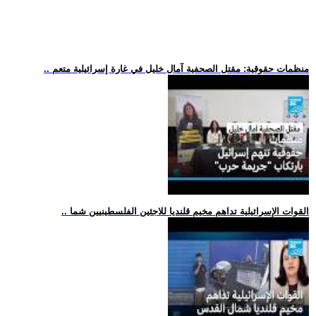
.. منظمات حقوقية: مقتل الصحفية آمال خليل في غارة إسرائيلية متعم
.. القوات الإسرائيلية تداهم مخيم قلنديا للاجئين الفلسطينيين شما