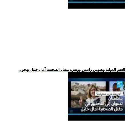
.. العفو الدولية وهيومن رايتس ووتش: مقتل الصحفية آمال خليل بهجو