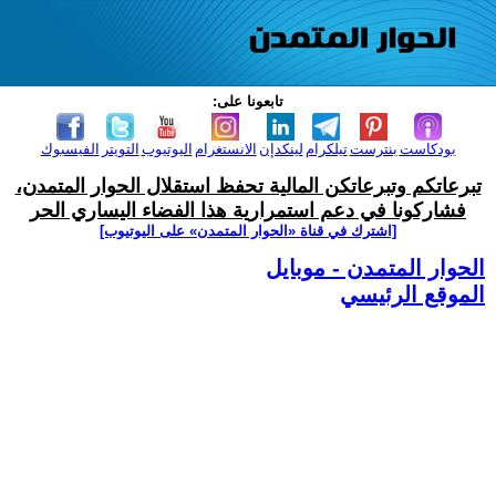
تابعونا على:
بودكاست
بنترست
تيلكرام
لينكدإن
الانستغرام
اليوتيوب
التويتر
الفيسبوك
تبرعاتكم وتبرعاتكن المالية تحفظ استقلال الحوار المتمدن،
فشاركونا في دعم استمرارية هذا الفضاء اليساري الحر
[اشترك في قناة ‫«الحوار المتمدن» على اليوتيوب]
الحوار المتمدن - موبايل
الموقع الرئيسي