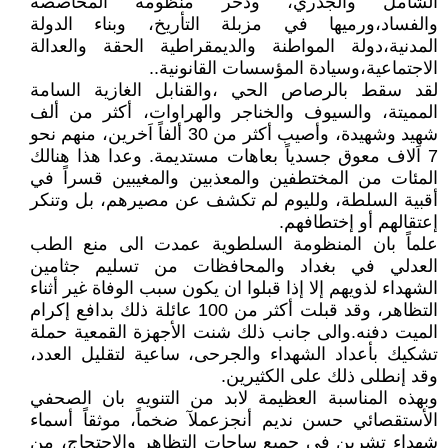
الشامل والجذري، ودحر منظومة المحاصصة
والفساد،ورميها في مزبلة التأريخ، وبناء الدولة
المدنية،دولة المواطنة والديمقراطية الحقة والعدالة
الاجتماعية،وسيادة المؤسسات القانونية..
لقد سقط بالرصاص الحي ،والقنابل الغازية السامة
المميتة، والسيوف والخناجر والهراوات، أكثر من ألف
شهيد وشهيدة، وأصيب أكثر من 30 ألفاً اَخرين، منهم نحو
7 اَلاف معوق جسدياً بعاهات مستديمة. وعدا هذا هنالك
المئات من المختطفين والمعذبين والمغيبين قسراً في
أقبية السلطة، ولليوم لم تكشف عن مصيرهم، بل وتنكر
إعتقالهم أو إختطافهم.
علماً بان المنظومة السلطوية عمدت الى منع الطب
العدلي في بغداد والمحافظات من تسليم جثامين
الشهداء لذويهم إلا إذا قبلوا ان يكون سبب الوفاة غير أثناء
التظاهر، وقد قبلت أكثر من 100 عائلة ذلك بدافع إكرام
الميت دفنه.والى جانب ذلك شنت الأجهزة القمعية حملة
تشكيك بأعداد الشهداء والجرحى، ساعية لتقليل العدد،
وقد إنطلى ذلك على الكثيرين.
وبهذه المناسبة العظيمة لابد من التنويه بان الصحفي
الأستقصائي حسن نديم أنجزعملآ ضخماً، موثقاً أسماء
شهداء تشرين في جميع ساحات التظاهر والإحتجاج، من