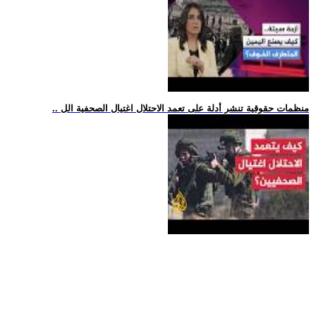
.. منظمات حقوقية تنشر أدلة على تعمد الاحتلال اغتيال الصحفية الل