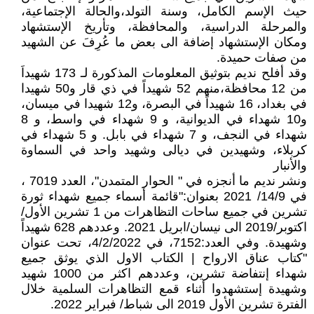
حيث الإسم الكامل، وسنة التولد،والحالة الإجتماعية،
والمرحلة الدراسية، والمحافظة، وتأريخ الإستشهاد
ومكان الإستشهاد إضافة الى بعض ما عُرِفَ عن الشهيد
من صفات حميدة.
وقد أفلح نديم بتوثيق المعلومات المذكورة لـ 173 شهيداَ
من 12 محافظة،منهم 52 شهيداً في ذي قار و50 شهيدا
في بغداد، 16 شهيداً في البصرة، و12 شهيدا في ميسان،
و10 شهداء في الديوانية، و 9 شهداء في واسط، و 8
شهداء في النجف، و 7 شهداء في بابل. و 5 شهداء في
كربلاء، وشهيدين في ديالى وشهيد واحد في السماوة
والأنبار
ونشر نديم ما أنجزه في " الحوار المتمدن"، العدد 7019 ،
في 14/9/ 2021 بعنوان:"قائمة أسماء جميع شهداء ثورة
تشرين في جميع ساحات التظاهرات من 1 تشرين الأول/
اكتوبر/2019 الى نيسان/ابريل 2021. وعددهم 628 شهيداً
وشهيدة. وفي العدد:7152، في 4/2/2022، تحت عنوان
"كتاب عناق الارواح | الكتاب الاول الذي يوثق جميع
شهداء إنتفاضة تشرين، وعددهم اكثر من 1000 شهيد
وشهيدة إستشهدوا أثناء قمع التظاهرات السلمية خلال
الفترة تشرين الأول 2019 الى شباط/ فبراير 2022.