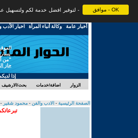
موافق - OK
لتوفير افضل خدمة لكم ولتسهيل عملي
أخبار عامة
-
وكالة أنباء المرأة
-
اخبار الأدب و
الموقع
يسارية
"من أج
حاز ال
إذا لديك
الزوار
اضافة/خدمات
بحث/الارشيف
الصفحة الرئيسية
-
الادب والفن
-
محمود شقير
-
تبرعاتكم