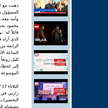
ذهبت مع ال
المسؤول هن
وأمه معه، 
محمود بحض
قائلاً له:
الذي أراه ف
الرابعة من
الساعة الآ
لليل رونقا
إلى لحظات
الموسوعة ا
الثلاثاء 17 / 12 / 1996
زارني في م
التحضيرات
مسؤولة ال