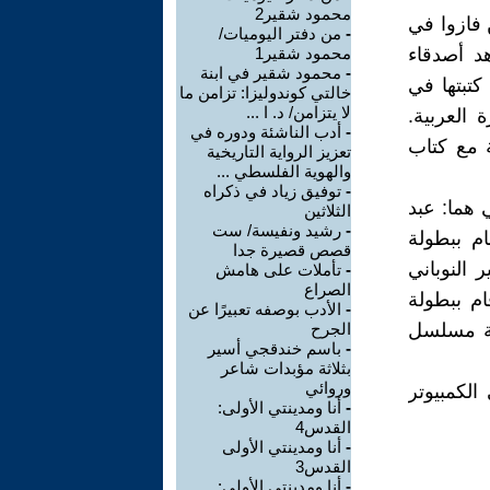
محمود شقير2
 فازوا في
-
من دفتر اليوميات/
د أصدقاء
محمود شقير1
-
محمود شقير في ابنة
تبتها في
خالتي كوندوليزا: تزامن ما
لا يتزامن/ د. ا ...
 العربية.
-
أدب الناشئة ودوره في
 مع كتاب
تعزيز الرواية التاريخية
والهوية الفلسطي ...
-
توفيق زياد في ذكراه
 هما: عبد
الثلاثين
-
رشيد ونفيسة/ ست
م ببطولة
قصص قصيرة جدا
 النوباني
-
تأملات على هامش
الصراع
م ببطولة
-
الأدب بوصفه تعبيرًا عن
لة مسلسل
الجرح
-
باسم خندقجي أسير
بثلاثة مؤبدات شاعر
وروائي
الكمبيوتر
-
أنا ومدينتي الأولى:
القدس4
-
أنا ومدينتي الأولى
القدس3
-
أنا ومدينتي الأولى: