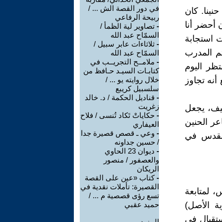
في دور القصة الش ... /
نينا. كان
ربيحة الرفاعي
 أحضر أنا
-
تصاوير لية الظمأ /
السمّاح عبد الله
 استجابة
-
ثلاثاءات عابر سبيل /
م المدرب
السمّاح عبد الله
-
ملامــح التجريــب في
تظر اليوم
كتابـات السيـد حـافظ من
 أنه تجاوز
خلال روايته يو ... /
سلسبيل كريبع
-
قناديل الحكمة / د. خالد
زغريت
فيف، يجعل
-
حكاياتْ تَكاد تُنسى / فلاح
عر الحنين
العيفاري
-
وعي ـ قصص قصيرة جدا
القدس في
/ حسين جداونه
-
ديوان 23 الحاوي
والعصفور / منصور
الريكان
-
كتاب «عين على القصة
القصيرة: تأملات نقدية في
 لمتابعة
تسع رؤى قصصية م ... /
ة الأصل)
حميد عقبي
تقبال في
المزيد.....