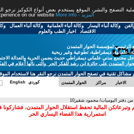
ة التصفح والنشر، الموقع يستخدم بعض أنواع الكوكيز نرجو النق
More info - المزيد
experience on our website
الفن
-
وكالة أنباء اليسار
-
وكالة أنباء العلمانية
-
وكالة أنباء العمال
-
وكا
الاقتصاد
-
اخبار الطب والعلوم
 الرئيسي لمؤسسة الحوار المتمدن
، علمانية، ديمقراطية، تطوعية وغير ربحية
ل مجتمع مدني علماني ديمقراطي حديث يضمن الحرية والعدالة الاجتم
حوار المتمدن على جائزة ابن رشد للفكر الحر والتى نالها أعلام في الفك
م مشاكل تقنية في تصفح الحوار المتمدن نرجو النقر هنا لاستخدام الموقع
كوردي
English
الاخبار
مراكز
الحوار المتمدن
 من دفتر اليوميات/ محمود شقير10
 وتبرعاتكن المالية تحفظ استقلال الحوار المتمدن، فشاركونا 
استمرارية هذا الفضاء اليساري الحر