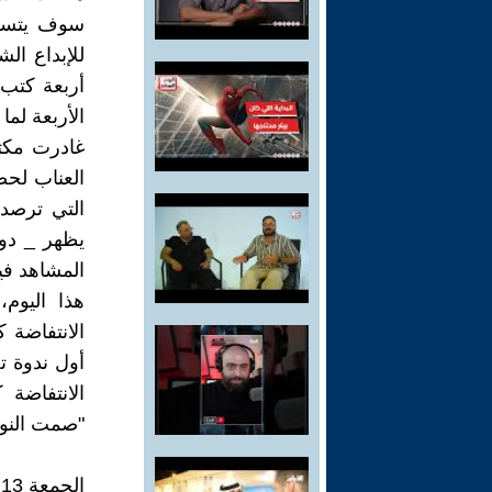
سوف يتسلم
للإبداع ال
أربعة كتب
الأربعة لما
غادرت مكت
العناب لحض
التي ترصد 
يظهر _ دو
المشاهد في
الانتفاضة 
أول ندوة ت
الانتفاضة
"صمت النوا
الجمعة 13 / 12 / 1996