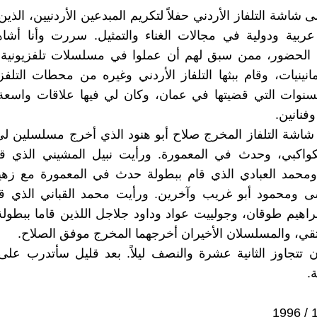
اشة التلفاز الأردني حفلاً لتكريم المبدعين الأردنيين، الذين
ربية ودولية في مجالات الغناء والتمثيل. سررت وأنا أشاه
ن الحضور، ممن سبق لهم أن عملوا في مسلسلات تلفزيونية ك
انينيات، وقام ببثها التلفاز الأردني وغيره من محطات التلفزة
سنوات التي قضيتها في عمان، وكان لي فيها علاقات واسعة
فنانين.
اشة التلفاز المخرج صلاح أبو هنود الذي أخرج مسلسلين لي
كواكبي، وحدث في المعمورة. ورأيت نبيل المشيني الذي قا
ومحمد العبادي الذي قام ببطولة حدث في المعمورة مع زهير
ى ومحمود أبو غريب وآخرين. ورأيت محمد القباني الذي قا
اهيم طوقان، وجولييت عواد وداود جلاجل اللذين قاما ببطو
تقي، والمسلسلان الأخيران أخرجهما المخرج موفق الصلاح.
ن تتجاوز الثانية عشرة والنصف ليلاً. بعد قليل سأتدرب على 
.