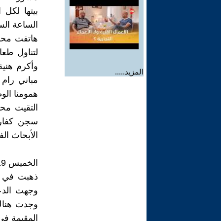
بيتها لكل 
الساعة الس
هاتفت محم
لتناول طع
وأكرم هنية
المزيد.....
مباني رام
همومنا الوط
سجن كفار 
الأبحاث ا
الخميس 19/ 12 / 1996
ذهبت في ا
وجهت الدع
وجدت هناك
المقيمة في