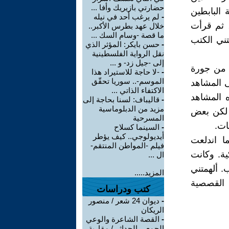
حضارتي بازيريك وأفا ...
البابطين
-
لم يرغب أحد في نيله
، ثم قرأت
خلال عهد بطرس الأكبر..
ما قصة -وسام السك ...
ني الكتب
-
حسن بايكر: المؤثر الذي
نقل الرواية الفلسطينية
إلى -جيل زد- و ...
 من جورة
-
-لا حاجة للاستيراد هذا
الموسم-.. سوريا تحقّق
ى المشاهد
الاكتفاء الذاتي ...
ه المشاهد
-
قاليباف: لسنا بحاجة إلى
مزيد من الدبلوماسية
 لكن بعض
المسرحية
ات.
-
السينما كسلاح
أيديولوجي.. كيف يؤطر
الانتفاضة الأولى العام 1987 . حينما اندلعت
فيلم -المواطن المنتقم-
ية. وكانت
ال ...
. ألهمتني
المزيد.....
 القصصية
كتب ودراسات
-
ديوان 24 شعر / منصور
الريكان
-
القصة الشاعرة والوعي
الجمعي الحداثي/ مقاربة