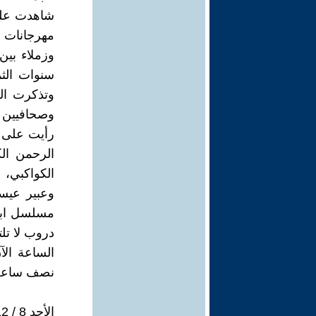
شاهدت على ش
مهرجانات ع
وزملاء بي
سنوات الثم
وتذكرت ال
وصحافيين و
رأيت على ش
الرحمن ال
الكواكبي، 
وعبير عيس
مسلسل ابر
دروب لا تل
الساعة الآ
نصف ساعة
الأحد 8 / 12 / 1996