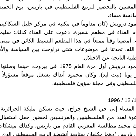
المعنيين بالتحضير للربيع الفلسطيني في باريس، يوم الخمي
ادسة مساء.
ود درويش (كان مداوماً في مكتبه في مركز خليل السكاكيني
ام الغداء في مطعم شقيرة. دعوت على الغداء كذلك: سليما
. أمضينا وقتاً ممتعاً في هذا المطعم البسيط الكائن في مبن
 الله. تحدثنا في موضوعات شتى تراوحت بين السياسة وال
نية الناتجة عن الاحتلال.
التقيت محمود درويش أول مرة العام 1975 في بيروت، حين
يونا (بيت ليد)، وكان محمود آنذاك يشغل موقعاً مسؤولاً
لفلسطيني وفي مجلة شؤون فلسطينية.
لمساء إلى حي الشيخ جراح، حيث تسكن مليكة الجزائرية.
وة لعدد من الفلسطينيين والفرنسيين لحضور حفل استقبال ف
 محمد مطالسة المغربي القادم من باريس، وكذلك ميشكات 
 باريس (وهما مكلفان بمتابعة أنشطة الربيع الفلسطيني الذي