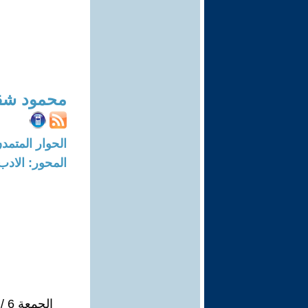
محمود شق
الحوار المتمدن-العدد: 8123 - 24
المحور: الادب
الجمعة 6 / 12 / 1996