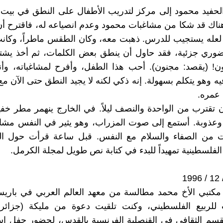
حفيد محمود إلى مركز لتدريب الأطفال على النطق في بيت ح
اك قد شكا من مشاغبات محمود وعدم انصياعه له، فاقترح أن
لعله يستجيب للدرس. ذهبت معه، وكان الطقس ماطراً، وكانت
وري جزئية، فقد حاول أن ينطق بعض الكلمات، ثم أخذ يشت
 نون! (يقصد: مجنون). أحب هذا الطفل، وأفرح لمشاغباته، وأن
يه وهو يتكلم بسهولة. إنه ذكي لكنه لا يجيد النطق حتى الآن مع
 عمره.
ن تقترب من الواحدة والنصف ليلاً. في الخارج ينهمر مطر خ
ً وعذوبة. أستمع إلى صوت المزراب، وهو يثير في النفس مشا
 من الصفاء والسلام مع النفس. قبل ساعة قرأت حول 
لفلسطينية تمهيداً للبدء في كتابة نص طويل لمجلة الكرمل.
كتبي الأخ محمد مطالسة من معهد العالم العربي في باريس،
 للربيع الفلسطيني، وكنت تلقيت دعوة من مليكة (جزائري
قسم الثقافي في القنصلية الفرنسية بالقدس، لحضور حفل اس