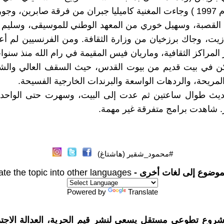
باريس العام 1997 ) وجاءت المغنية كاميليا جبران من فرقة صابرين، و
لقصبة، وسهيل خوري من المعهد الوطني للموسيقى، وسليم 
زيت، وجاك برزخيان من وزارة الثقافة. ومن الفرنسيين لم 
المراكز الثقافية، وماريان فيس المقيمة في رام الله منذ سنوا
ن في بيت قديم من بيوت القدس، حيث السقف العالي والشب
المريحة، والردهات الواسعة والبرندات الخارجية الفسيحة.
أحاديث طوال ساعتين ثم عدت إلى البيت، وسهرت حتى الواحد
از. شاهدت برامج متفرقة غير مهمة.
#محمود_شقير (هاشتاغ)
موضوع إلى لغات أخرى -
ate the topic into other languages
Powered by
Translate
شروع تطوعي مستقل يسعى لنشر قيم الحرية، العدالة الاجتم