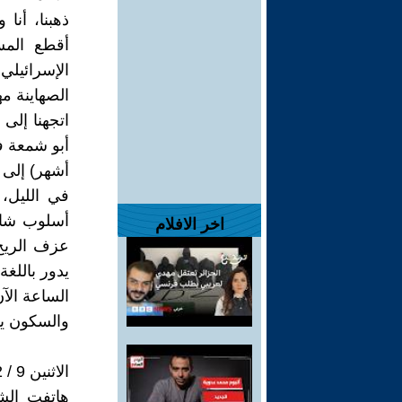
ذهبنا، أنا
أقطع المس
الإسرائيل
الصهاينة م
اتجهنا إلى 
أبو شمعة في
أشهر) إلى 
في الليل، 
أسلوب شاد
اخر الافلام
عزف الريح
يدور باللغ
الساعة الآ
والسكون يع
الاثنين 9 / 12 / 1996
هاتفت الش