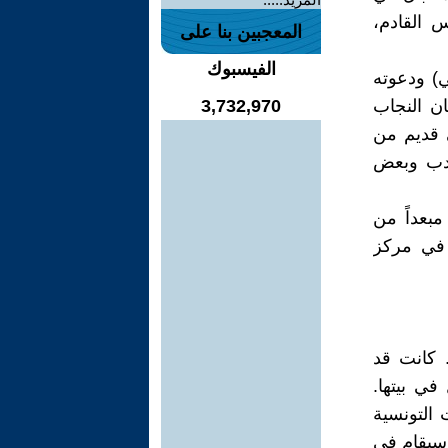
س القادم،
المعجبين بنا على
الفيسبوك
) ودعوته
ن النجاب
3,732,970
ى قديم من
أدب وبعض
ما وصلتها مبعداً من
 في مركز
 كانت قد
ي بيتها.
التونسية
 سيقام في