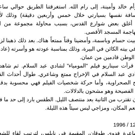
 وأم خالد وأمينة، إلى رام الله. استغرقتنا الطريق حوالي ساع
افة نفسها بسيارتي خلال خمس وأربعين دقيقة) وذلك ل
ي أغلق بعض شوارع القدس، بسبب محاولة مجموعة من ا
هاجمة المسجد الأقصى.
بيت حسام وباسمة، وأمضينا وقتاً ممتعاً هناك. بعد ذلك ذهبنا ل
 بيته الكائن في البيرة، وذلك بمناسبة عودته هو وأسرته (عادو
الوطن قادمين من عمان.
قرأت سيناريو فيلم "المومياء" لشادي عبد السلام. ثم شاهد
ي عبد السلام في الإخراج ممتع وشاعري. طوال أحداث الف
 الصحراوية، وأما حركة شخصيات الفيلم فهي محسوبة بدقة،
ة الفصيحة وهو مشحون بالدلالات.
ن تقترب من الثانية بعد منتصف الليل. الطقس بارد إلى حد ما ف
م المكان، ومزاجي ليس سيئاً هذه الليلة.
اعرة فدوى طوقان، المقيمة في نابلس، لترتيب لقاء للشعر