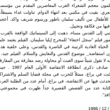
ون معجم الشعراء العرب المعاصرين المقدم من مؤسسة 
شعري. بقيت في مكتبي بعد انتهاء الدوام. تناولت غداء بسيطاً
 للأطفال من تأليف سلمان ناطور ورسوم شريف واكد. أعجبت
 فيها من فكاهة وتخييل.
بي إلى القدس مساء، ذهبت إلى السينماتيك الواقعة بالقرب
ور فيلم "سجل اختفاء" للمخرج إيليا سليمان. الفيلم يعتمد عل
الحياة العادية الرتيبة في الناصرة والقدس، وعلى خلفية هذ
ن استفاضة_ موضوع القدس والتعايش والسلام. الفيلم جيد،
ه لا تقول شيئاً سوى العبث أو محاولة رصد مفارقة من المفارق
هذا اليوم، صادف ذكرى انطلاقة 
كنت في براغ، ممثلاً للحزب في مجلة قضايا السلم والاشتراك
حدثت فيها عن الانتفاضة، في براغ، أمام عدد من الطلبة العرب
 كتابة عدد من القصص القصيرة جداً ظهرت في مجموعتي
فذ".