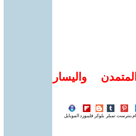
متمدن واليسار
م
بنترست
تمبلر
بلوكر
فليبورد
الموبايل