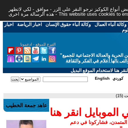
 أنواع الكوكيز نرجو النقر على الزر - موافق - لكي لاتظهر
This website uses cookies to ensure you ge
وكالة أنباء العمال
-
وكالة أنباء حقوق الإنسان
-
اخبار الرياضة
-
اخبار
لوم
التبرع للموقع - ادعمونا
حرية والعدالة الاجتماعية للجميع
"
تى نالها أعلام في الفكر والثقافة
قر هنا لاستخدام الموقع البديل
كوردي
English
15)
عاهد جمعة الخطيب
لموبايل انقر هنا
 المتمدن، فشاركونا في دعم