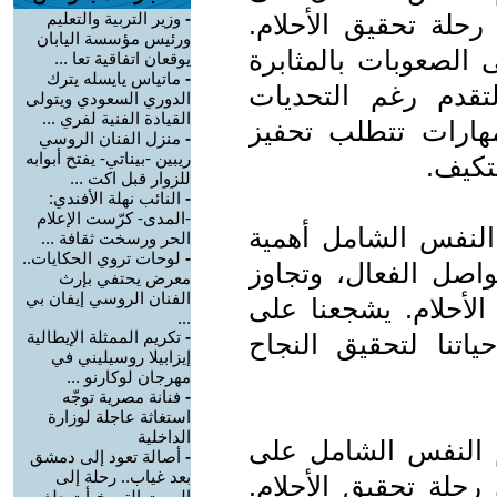
رحلة تحقيق الأحلام.
-
وزير التربية والتعليم
ورئيس مؤسسة اليابان
 الصعوبات بالمثابرة
يوقعان اتفاقية تعا ...
-
ماتياس يايسله يترك
التقدم رغم التحديات
الدوري السعودي ويتولى
القيادة الفنية لفري ...
لمهارات تتطلب تحفيز
-
منزل الفنان الروسي
ريبين -بيناتي- يفتح أبوابه
لتكيف.
للزوار قبل اكت ...
-
النائب نهلة الأفندي:
-المدى- كرّست الإعلام
 النفس الشامل أهمية
الحر ورسخت ثقافة ...
-
لوحات تروي الحكايات..
تواصل الفعال، وتجاوز
معرض يحتفي بإرث
الفنان الروسي إيفان بي
الأحلام. يشجعنا على
...
-
تكريم الممثلة الإيطالية
اتنا لتحقيق النجاح
إيزابيلا روسيليني في
مهرجان لوكارنو ...
-
فنانة مصرية توجّه
استغاثة عاجلة لوزارة
الداخلية
 النفس الشامل على
-
أصالة تعود إلى دمشق
بعد غياب.. رحلة إلى
حلة تحقيق الأحلام.
البيوت التي خبأت طفو ...