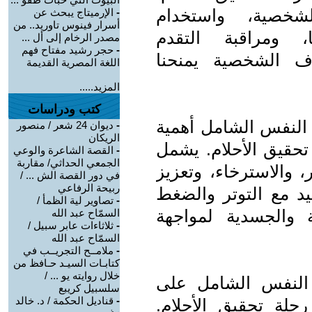
خصية، واستخدام
-
الإرميتاج يبحث عن
أسرار فينوس تاوريد.. من
ا، ومراقبة التقدم
مصدر الرخام إلى أل ...
-
حجر رشيد مفتاح فهم
اف الشخصية يمنحنا
اللغة المصرية القديمة
المزيد.....
كتب ودراسات
 النفس الشامل أهمية
-
ديوان 24 شعر / منصور
الريكان
تحقيق الأحلام. يشمل
-
القصة الشاعرة والوعي
الجمعي الحداثي/ مقاربة
، والاسترخاء، وتعزيز
في دور القصة الش ... /
ربيحة الرفاعي
يد مع التوتر والضغط
-
تصاوير لية الظمأ /
والجسدية لمواجهة
السمّاح عبد الله
-
ثلاثاءات عابر سبيل /
السمّاح عبد الله
-
ملامــح التجريــب في
كتابـات السيـد حـافظ من
خلال روايته يو ... /
 النفس الشامل على
سلسبيل كريبع
-
قناديل الحكمة / د. خالد
حلة تحقيق الأحلام.