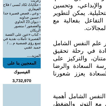
زغريت
والإبداعي، وتحسين
-
حكاياتْ تَكاد تُنسى / فلاح
العيفاري
تحليلية. يمكن لتطوير
-
وعي ـ قصص قصيرة جدا
/ حسين جداونه
لتفاعل بفعالية مع
-
ديوان 23 الحاوي
والعصفور / منصور
لمجالات.
الريكان
-
كتاب «عين على القصة
القصيرة: تأملات نقدية في
بر علم النفس الشامل
تسع رؤى قصصية م ... /
حميد عقبي
ادة في رحلة تحقيق
المزيد.....
متنان، والتركيز على
المعجبين بنا على
ارسة السعادة والرضا
الفيسبوك
لسعادة يعزز شعورنا
3,732,970
 النفس الشامل أهمية
 مع التوتر والضغط،