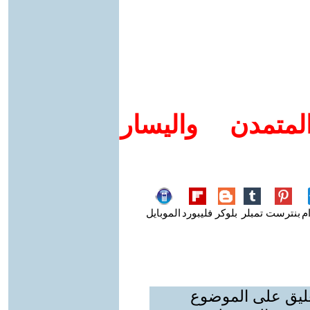
متمدن واليسار
م
بنترست
تمبلر
بلوكر
فليبورد
الموبايل
عليق على الموضوع