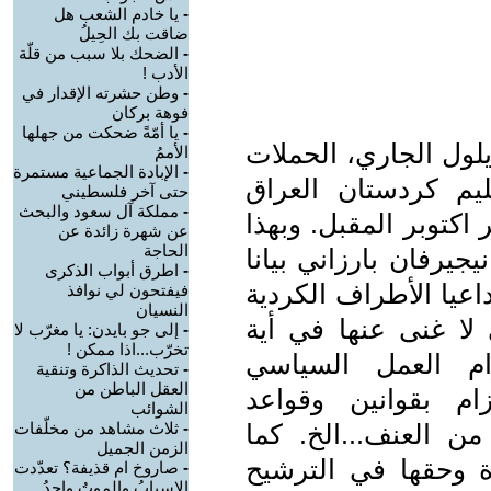
-
يا خادم الشعب هل
ضاقت بك الحِيلُ
-
الضحك بلا سبب من قلّة
الأدب !
-
وطن حشرته الإقدار في
فوهة بركان
-
يا أمّةً ضحكت من جهلها
, منذ يوم الاربعاء المصادف ٢٤ ايلول الجاري، الحملات
الأممُ
-
الإبادة الجماعية مستمرة
ليم كردستان العراق
حتى آخر فلسطيني
-
مملكة آل سعود والبحث
اكتوبر المقبل. وبهذا
عن شهرة زائدة عن
الحاجة
يرفان بارزاني بيانا
-
اطرق أبواب الذكرى
اعيا الأطراف الكردية
فيفتحون لي نوافذ
النسيان
 لا غنى عنها في أية
-
إلى جو بايدن: يا مغرّب لا
تخرّب...اذا ممكن !
رام العمل السياسي
-
تحديث الذاكرة وتنقية
العقل الباطن من
زام بقوانين وقواعد
الشوائب
 من العنف...الخ. كما
-
ثلاث مشاهد من مخلّفات
الزمن الجميل
ة وحقها في الترشيح
-
صاروخ ام قذيفة؟ تعدّدت
الاسبابُ والموتُ واحدُ