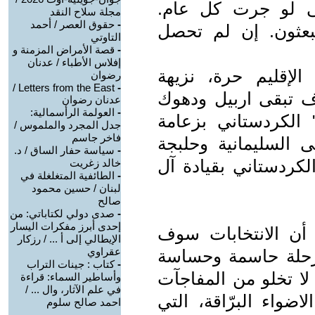
تى لو جرت كل عام.
مجلة سلاح النقد
-
حقوق العصر / أحمد
بعثون. إن لم تحصل
التاوتي
-
قصة الأمراض المزمنة و
إفلاس الأطباء / عدنان
الإقليم حرة، نزيهة
رضوان
Letters from the East /
-
ف تبقى اربيل ودهوك
عدنان رضوان
-
العولمة الرأسمالية:
الكردستاني بزعامة
جدل المجرد والملموس /
فاخر جاسم
ى السليمانية وحلبجة
-
سياسة حفار الساق / د.
كردستاني بقيادة آل
خالد زغريت
-
الطائفية المتغلغلة في
لبنان / حسين محمود
صالح
-
صدى دولي لكتاباتي: من
إحدى أبرز مفكرات اليسار
أن الانتخابات سوف
الإيطالي إلى أ ... / رزكار
عقراوي
حلة حاسمة وحساسة
-
كتاب : جينات التراب
لا تخلو من المفاجآت
وأساطير السماء: قراءة
في علم الآثار، وال ... /
اضواء البرّاقة، التي
احمد صالح سلوم