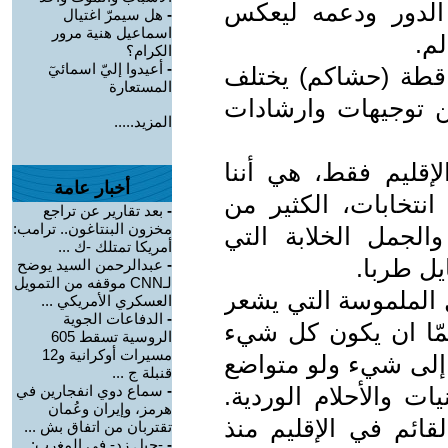
 الدور ودعمه ليعكس
-
هل سيمرّ اغتيال
اسماعيل هنية مرور
لم.
الكرام؟
-
أعيدوا إليّ اسمائيٓ
اقطة (حشاكم) يختلف
المستعارة
 توجيهات وارشادات
المزيد.....
لإقليم فقط، هي أننا
أخبار عامة
تخابات، الكثير من
-
بعد تقارير عن تراجع
مخزون البنتاغون.. ترامب:
والجمل الخلابة التي
أمريكا تمتلك -ك ...
يل طربا.
-
عبدالرحمن السيد يوضح
لـCNN موقفه من التمويل
ل الملموسة التي يشعر
العسكري الأمريكي ...
-
الدفاعات الجوية
همّا ان يكون كل شيء
الروسية تسقط 605
مسيرات أوكرانية و12
 إلى شيء ولو متواضع
قنبلة ج ...
ات والأحلام الوردية.
-
سماع دوي انفجارين في
هرمز، وإيران وعُمان
لقائم في الإقليم منذ
تقتربان من اتفاق بش ...
-
-جيل زد- في المغرب: