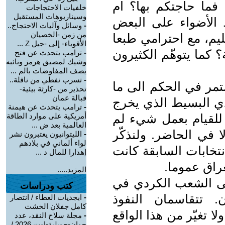
 فما حاجتكم بها؟ ام
خلفيات الاحتجاجات
وسيناريوهات المستقبل
ط الأضواء على البعض
-
وسائل وآليات الاحتجاج..
من زمن -الخصيان
ليم، مع احترامي طبعا
الأقوياء- إلى -جيل Z ...
؟ كما يتوهّم الكثيرون
-
ترامب يتحدث عن فتح
وشيك لمصيق هرمز ونائبه
يصف المفاوضات بالم ...
-
تسرب نفطي من ناقلة..
تمر في الحكم الى ما
تحذير من -كارثة بيئية-
قبالة عمان
ردي البسيط الذي يخرج
-
ترامب يتحدث عن هيمنة
 للقيام بعمل شيء لم
أمريكية على موارد الطاقة
العالمية بعد ض ...
ا في الحاضر. ولنذكّر
-
الليتوانيون يعتبرون نشر
لواء ألماني في بلادهم
تخابات السابقة كانت
إهدارا للمال د ...
عراق عموما.
المزيد.....
على الشعب الكردي في
كتب ودراسات
. تتقاسمان النفوذ
-
ابجديات العطاء / انتصار
كامل جفلان الخشت
ا تغيّر من هذا الواقع
-
مجلة سلاح النقد، عدد
جوان-جويلية-اوت 2026 /