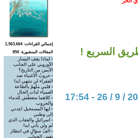
ي الحر
إجمالي القراءات: 1,563,664
ريق السريع !
المقالات المنشورة: 850
-
لماذا يقف اليسار
الأوروبي على الجانب
الأيمن من التاريخ؟
-
حروبُ الأغنياء ضد
الفقراء لن تنتهي ابدا
-
قلبي متّهمٌ بالطاعة
العمياء لذات الخال
-
كلاهما متعطّش للدماء
والحروب
-
ايها المستحيل اعِدني
إلى وطني
-
اسرائيل والعقاب الذي
لم ولن يأتي ابدا
-
الفُ سؤالٍ في انتظار
نفس الجواب