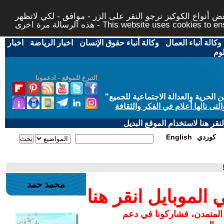
 أنواع الكوكيز نرجو النقر على الزر - موافق - لكي لاتظهر
This website uses cookies to ensure you ge
وكالة أنباء العمال
-
وكالة أنباء حقوق الإنسان
-
اخبار الرياضة
-
اخبار
لوم
التبرع للموقع - ادعمونا
حرية والعدالة الاجتماعية للجميع
"
تى نالها أعلام في الفكر والثقافة
قر هنا لاستخدام الموقع البديل
كوردي
English
محمد حمد
لموبايل انقر هنا
 المتمدن، فشاركونا في دعم