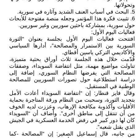
وتحولاتها.
5. البحث في أسباب العنف الشديد وآثاره في سورية.
6. تثبيت فكرة هذا المؤتمر وجعله منصة مفتوحة للأبحاث
حول سورية، بمشاركة باحثين سوريين وغير سوريين.
فعاليات اليوم الأول:
افتتحت فعاليات اليوم الأول بجلسة بعنوان “الثورة
السورية بين الاستمرار والمصالحة”، أدارها السياسي
والأكاديمي التركي ياسين أقطاي.
قُدّمت خلال هذه الجلسة ثلاث أوراق بحثية متميزة،
تناولت مواضيع مهمة، مثل انتفاضة السويداء، وصفقات
المصالحة التي يفرضها النظام السوري، إضافة إلى
دراسة استطلاعية حول تصورات السوريين للمصالحة
الوطنية في المستقبل.
وقال فايز قنطار: إن “انتفاضة السويداء أعادت الأمل
بتجديد الثورة، وسحبت من النظام ورقة المتاجرة بحماية
الأقليات وأكذوبة مكافحة الإرهاب، وعززت لديه الخوف
من أن تنتقل إلى مناطق أخرى”. وأضاف أن “السويداء
كان لها دور كبير في رفض الخدمة العسكرية في الجيش
الذي يقتل شعبه”.
من جانبه، قال إسماعيل الصغير: إن “المصالحة -كما