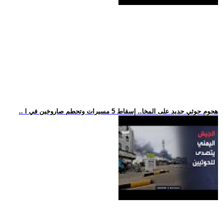
.. هجوم حوثي جديد على المخا.. إسقاط 5 مسيرات وتحطم صاروخين في ا