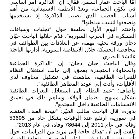
أمّا الباحث عمار السمر، فقال: إن “الذاكرة أمر أساسي
في تكوّن الجماعة، وتعدّ الأنظمة الاستبدادية من أهم
أسباب العطب الذي يصيب الذاكرة؛ إذ تستخدمها
وتضعفها لتثبيت سلطتها”.
واختتم اليوم الأول بجلسة حول “تجليات وسياقات
العسكرة في الحرب السورية”، قدّم خلالها الباحث حيّان
دخان ورقة بحثية مهمة، عن العلاقات بين الطوائف في
محافظة الحسكة خلال الانتفاضة السورية، أدارتها الباحثة
عائشة البصري.
وقال الباحث حيان دخان: إن “الذاكرة الجماعية
والمخاوف المتجذرة بعمق، إلى جانب استغلال النظام
للنعرات الطائفية، ساهمت في تشكيل مخاوف لدى
الأقليات، وأدت إلى عودة المظاهر الطائفية”.
وأضاف: “عمد النظام إلى استغلال النعرات الطائفية
بشكل ممنهج، لضمان الولاء، وساهم ذلك في تعميق
الانقسامات الطائفية داخل المجتمع”.
بدوره، قال الباحث طالب الخيّر: “نتيجة العنف المنظم
في سورية، ارتفع عدد الوفيات بشكل حاد من 53695
وفاة، في عام 2011 إلى 78644 وفاة، في عام 2013”.
ولفت إلى أن “هناك حاجة إلى مزيد من الدراسات، حول
تأثير تفتيت الدولة في نزاعات أخرى في منطقة الشرق