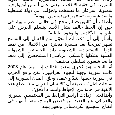
السورية في حقبة الانقلاب البعثي على أسس أيديولوجية
شعبوية، سرعان ما تفسخت وتحوّلت إلى دولة تسلطية
ما بعد شعبوية، تستثمر في تسييس الهوية”.
وأضاف أن “التوريث لم ينجح في حالتي مصر وليبيا، في
حين إن الحظ حالف بشار الأسد ليتسلم العرش على
طبق من الأكاذيب والوعود الباطلة”.
وأشار إلى أن “علامات التحوّل من الفشل إلى التفسخ
تظهر تدريجيًا بعد مسيرة متعثرة من الانتقال من نمط
الدولة الاستبدادية الشعبوية ذات الخصائص الشمولية
الصلبة بشكلها (الملكي الرئاسي) المشخصن، إلى نمط
ما بعد شعبوي تسلطي مختلف”.
أمّا الباحثة هند فخري سعيد، فقالت إنه “منذ عام 2003
كانت سورية وجهة للجوء العراقيين، لكن واقع الحرب
في سورية جعلها أشدّ وأعنف، وحوّل المدن السورية إلى
ساحات قتال”، مضيفة أن “الإنسان العربي منذ مطلع هذه
الألفية في حالة من الإحباط وانسداد الأفق”.
وأضافت: “ازدادت أواصر الترابط بين المجتمعين السوري
والعراقي عبر العديد من قصص الزواج، وهذا أسهم في
انفتاح المجتمع الكردستاني وتغيير بنيته”.