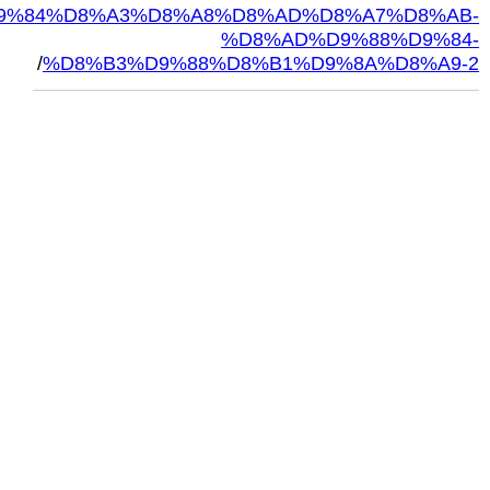
9%84%D8%A3%D8%A8%D8%AD%D8%A7%D8%AB-
%D8%AD%D9%88%D9%84-
/
%D8%B3%D9%88%D8%B1%D9%8A%D8%A9-2