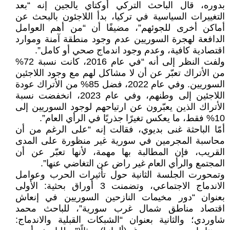
بدوره، قال الباحث التركي أوكتاي يالجين إنه “بعد
التغييرات السياسية في تركيا، بدأ اللاجئون بالبحث عن
أماكن أخرى للجوئهم”، مضيفًا أن “من أهم العوامل
الدافعة لهجرة السوريين عدم وجود منطقة آمنة وموارد
اقتصادية كافية، وعدم وجود اندماج صحي أو كامل”.
ولفت النظر إلى أنه “في عام 2016، كانت نسبة 72%
من الأتراك تعبّر عن أن لا مشاكل لهم مع وجود اللاجئين
السوريين. وفي عام 2022، فضل 85% من الأتراك عودة
اللاجئين إلى وطنهم، وفي عام 2023، انخفضت نسبة
الأتراك الذين يعبّرون عن ارتياحهم لوجود السوريين إلى
10% فقط، ما يعكس تغيرًا جذريًا في الرأي العام”.
أمّا الباحثة غنى بديوي، فقالت إنه “على الرغم من أن
محاسبة المجرمين في سورية غير منظورة على المدى
القريب، فإن المطالبة بها مهمة، لأنها تعبّر عن أن
المجتمع والرأي العام غير راض عن التغاضي عنها”.
وتمحورت الجلسة الثانية حول تأثيرات الحرب وعوامل
الاندماج الاجتماعي، وتضمنت 3 أوراق بحثية: الأولى
بعنوان “دور مخيمات النازحين السوريين في إنعاش
اقتصاد مناطق شمال غرب سورية”، للباحث محمد
شاوردي؛ والثانية بعنوان “الشبكات القبلية والاندماج: