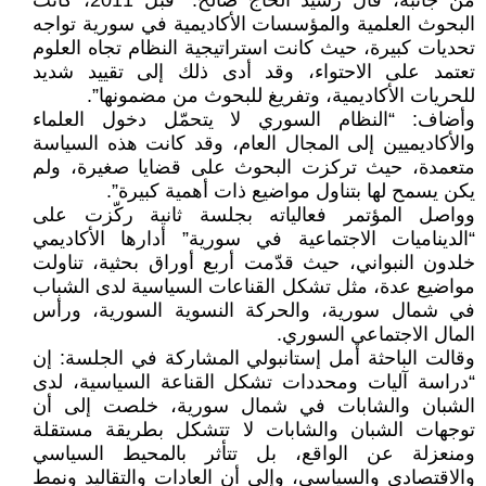
من جانبه، قال رشيد الحاج صالح: “قبل 2011، كانت
البحوث العلمية والمؤسسات الأكاديمية في سورية تواجه
تحديات كبيرة، حيث كانت استراتيجية النظام تجاه العلوم
تعتمد على الاحتواء، وقد أدى ذلك إلى تقييد شديد
للحريات الأكاديمية، وتفريغ للبحوث من مضمونها”.
وأضاف: “النظام السوري لا يتحمّل دخول العلماء
والأكاديميين إلى المجال العام، وقد كانت هذه السياسة
متعمدة، حيث تركزت البحوث على قضايا صغيرة، ولم
يكن يسمح لها بتناول مواضيع ذات أهمية كبيرة”.
وواصل المؤتمر فعالياته بجلسة ثانية ركّزت على
“الديناميات الاجتماعية في سورية” أدارها الأكاديمي
خلدون النبواني، حيث قدّمت أربع أوراق بحثية، تناولت
مواضيع عدة، مثل تشكل القناعات السياسية لدى الشباب
في شمال سورية، والحركة النسوية السورية، ورأس
المال الاجتماعي السوري.
وقالت الباحثة أمل إستانبولي المشاركة في الجلسة: إن
“دراسة آليات ومحددات تشكل القناعة السياسية، لدى
الشبان والشابات في شمال سورية، خلصت إلى أن
توجهات الشبان والشابات لا تتشكل بطريقة مستقلة
ومنعزلة عن الواقع، بل تتأثر بالمحيط السياسي
والاقتصادي والسياسي، وإلى أن العادات والتقاليد ونمط