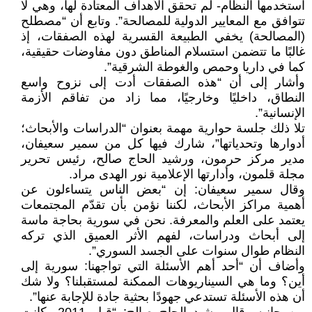
استخدمها النظام- لم تحقق الأهداف المعتادة لها، وهي لا
تتوافق مع المعايير الدولية للمصالحة”. وتابع أن “مصطلح
(المصالحة) يخفي الطبيعة القسرية لهذه الصفقات، إذ
غالبًا ما تتضمن استسلام المناطق دون مفاوضات حقيقية،
كما في داريا وحمص والغوطة الشرقية”.
وأشار إلى أن “هذه الصفقات أدت إلى نزوح واسع
النطاق، داخليًا وخارجيًا، مما زاد من تفاقم الأزمة
الإنسانية”.
تلا ذلك جلسة حوارية مهمة بعنوان “الدراسات والأبحاث؛
أدوارها وتحدياتها”، شارك فيها كل من سمير سعيفان،
مدير مركز حرمون، ورشيد الحاج صالح، رئيس تحرير
مجلة قلمون، وأدارتها الإعلامية نور الهدى مراد.
وقال سمير سعيفان: إن “بعض الناس يتساءلون عن
أهمية مراكز الأبحاث، لكننا نؤمن بأن تقدّم المجتمعات
يعتمد على العلم والمعرفة. نحن في سورية بحاجة ماسة
إلى أبحاث ودراسات، لفهم الأثر العميق الذي تركه
النظام طوال سنوات على الجسد السوري”.
وأضاف أن “أحد أهم الأسئلة التي تواجهنا: سورية إلى
أين؟ وما هي السيناريوهات الممكنة لمستقبلنا؟ ولا شك
أن هذه الأسئلة تستدعي جهودًا بحثية جادة للإجابة عنها”.