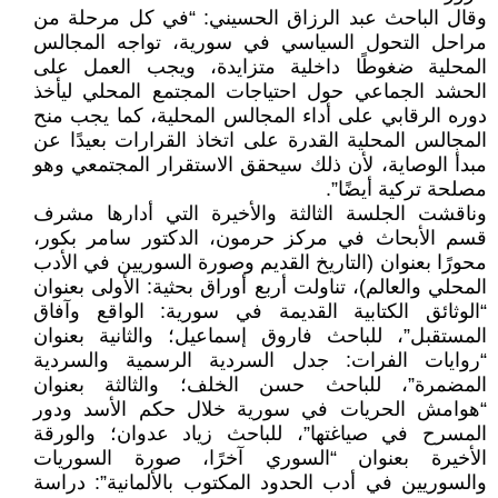
وقال الباحث عبد الرزاق الحسيني: “في كل مرحلة من
مراحل التحول السياسي في سورية، تواجه المجالس
المحلية ضغوطًا داخلية متزايدة، ويجب العمل على
الحشد الجماعي حول احتياجات المجتمع المحلي ليأخذ
دوره الرقابي على أداء المجالس المحلية، كما يجب منح
المجالس المحلية القدرة على اتخاذ القرارات بعيدًا عن
مبدأ الوصاية، لأن ذلك سيحقق الاستقرار المجتمعي وهو
مصلحة تركية أيضًا”.
وناقشت الجلسة الثالثة والأخيرة التي أدارها مشرف
قسم الأبحاث في مركز حرمون، الدكتور سامر بكور،
محورًا بعنوان (التاريخ القديم وصورة السوريين في الأدب
المحلي والعالم)، تناولت أربع أوراق بحثية: الأولى بعنوان
“الوثائق الكتابية القديمة في سورية: الواقع وآفاق
المستقبل”، للباحث فاروق إسماعيل؛ والثانية بعنوان
“روايات الفرات: جدل السردية الرسمية والسردية
المضمرة”، للباحث حسن الخلف؛ والثالثة بعنوان
“هوامش الحريات في سورية خلال حكم الأسد ودور
المسرح في صياغتها”، للباحث زياد عدوان؛ والورقة
الأخيرة بعنوان “السوري آخرًا، صورة السوريات
والسوريين في أدب الحدود المكتوب بالألمانية”: دراسة