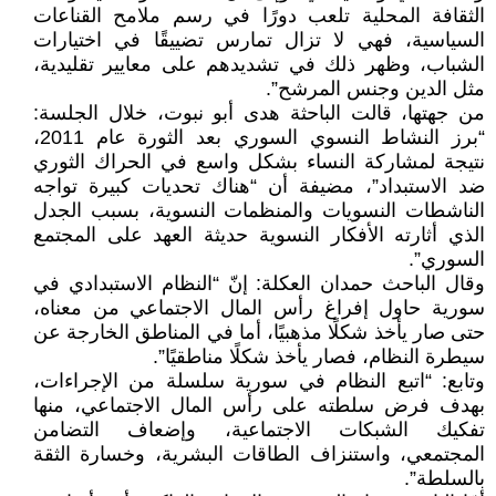
الثقافة المحلية تلعب دورًا في رسم ملامح القناعات
السياسية، فهي لا تزال تمارس تضييقًا في اختيارات
الشباب، وظهر ذلك في تشديدهم على معايير تقليدية،
مثل الدين وجنس المرشح”.
من جهتها، قالت الباحثة هدى أبو نبوت، خلال الجلسة:
“برز النشاط النسوي السوري بعد الثورة عام 2011،
نتيجة لمشاركة النساء بشكل واسع في الحراك الثوري
ضد الاستبداد”، مضيفة أن “هناك تحديات كبيرة تواجه
الناشطات النسويات والمنظمات النسوية، بسبب الجدل
الذي أثارته الأفكار النسوية حديثة العهد على المجتمع
السوري”.
وقال الباحث حمدان العكلة: إنّ “النظام الاستبدادي في
سورية حاول إفراغ رأس المال الاجتماعي من معناه،
حتى صار يأخذ شكلًا مذهبيًا، أما في المناطق الخارجة عن
سيطرة النظام، فصار يأخذ شكلًا مناطقيًا”.
وتابع: “اتبع النظام في سورية سلسلة من الإجراءات،
بهدف فرض سلطته على رأس المال الاجتماعي، منها
تفكيك الشبكات الاجتماعية، وإضعاف التضامن
المجتمعي، واستنزاف الطاقات البشرية، وخسارة الثقة
بالسلطة”.