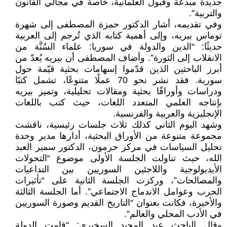
جديدة مبدعة وقبول العلمانية، خاصة في مجالي القانون
والتربية”.
وفي تقديمه، أشار الدكتور حمزة المصطفى إلى شهرة
توماس بيريه، وإلى أهمية كتابه الذي تُرجم إلى العربية
حديثًا: “الدين والدولة في سوريا: علماء السُنَّة من
الانقلاب إلى الثورة”. وأضاف المصطفى أن بيريه يُعدّ من
أبرز الباحثين الذين قدّموا إسهامات بحثية قيّمة حول
سورية. فقد نشر نحو 70 عملًا متنوعًا، تشمل كتبًا
ودراسات وأوراقًا بحثية ومقالات تحليلية، وتميز بيريه
بإنتاجه العلمي المتعدد اللغات، حيث كتب باللغات
الإنجليزية والعربية والفرنسية.
وشهد اليوم الثاني كذلك ثلاث جلسات رئيسية، ناقشت
مجموعة متنوعة من الأوراق البحثية، أدارها مدير وحدة
تحليل السياسات في مركز حرمون، الدكتور سمير العبد
الله، حيث تناولت الجلسة الأولى موضوع “التحولات
الأيديولوجية واللاجئين السوريين بين التداعيات
والمصالحات”، وركزت الجلسة الثانية على “تأثيرات
الحرب وعوامل الاندماج الاجتماعي”. أما الجلسة الثالثة
والأخيرة، فكانت بعنوان “التاريخ القديم وصورة السوريين
في الأدب المحلي والعالم”.
وقال الباحث عبد المجيد السخيري: “قامت الدولة