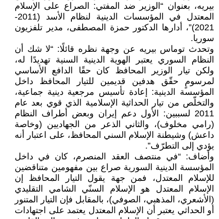
بيريه، بعنوان “الوزير ضد المفتي: الصراع على الإسلام
المعتدل في المؤسسات الدينية لنظام الأسد (2011-
2021)”، أدارها الدكتور حمزة المصطفى، مدير تلفزيون
سوريا.
وتحدث توماس بيريه عن وجهة نظره قائلًا: “لا شك أن
النظام السوري يعتبر الهوية الدينية السنية تهديدًا له،
ولكن تيار الوزير المحافظ كان حقًا الدافع الأساسي
لمرسومٍ حقّق هدفين قديمين للتيار المحافظ داخل
المؤسسة الدينية: إعادة تأسيس مرجعية دينية جماعية،
والتخلّص من تيار الحداثية الإسلامية الذي قوي بعد عام
2011 لسببين: الأول دعم إيران وبعض أطراف النظام
(رامي مخلوف)، والثاني الذعر من الجهاديين (وخاصة
داعش) وشيطنة الإسلام السني المحافظ، على اعتبار أنه
يؤدي إلى التطرّف”.
وأضاف: “في منتصف العقد المنصرم، كان في داخل
المؤسسة الدينية السورية صراع بين مفهومين متناقضين
للإسلام المعتدل، فمن جهة يقول التيار المحافظ إن
الإسلام المعتدل هو الإسلام السنّي الشامي التقليدي
(الأشعري، المذهبي، الصوفي)، بالمقابل فإن التيار المتنور
أو الحداثي يعتبر أن الإسلام المعتدل يعتمد على اجتهادات