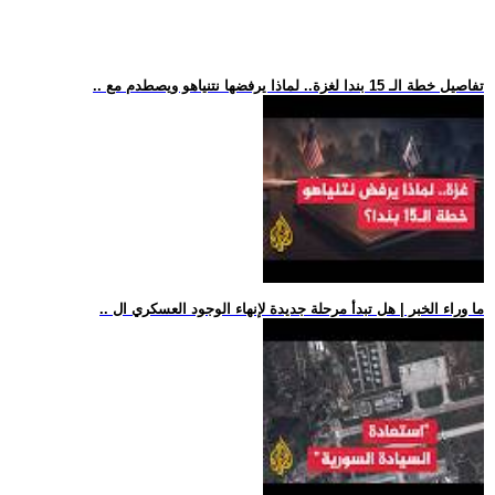
.. تفاصيل خطة الـ 15 بندا لغزة.. لماذا يرفضها نتنياهو ويصطدم مع
.. ما وراء الخبر | هل تبدأ مرحلة جديدة لإنهاء الوجود العسكري ال