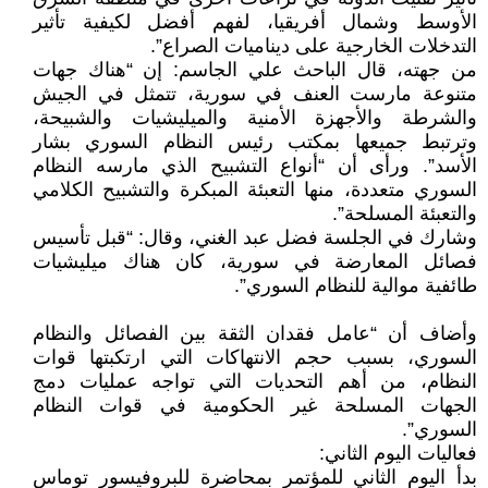
الأوسط وشمال أفريقيا، لفهم أفضل لكيفية تأثير
التدخلات الخارجية على ديناميات الصراع”.
من جهته، قال الباحث علي الجاسم: إن “هناك جهات
متنوعة مارست العنف في سورية، تتمثل في الجيش
والشرطة والأجهزة الأمنية والميليشيات والشبيحة،
وترتبط جميعها بمكتب رئيس النظام السوري بشار
الأسد”. ورأى أن “أنواع التشبيح الذي مارسه النظام
السوري متعددة، منها التعبئة المبكرة والتشبيح الكلامي
والتعبئة المسلحة”.
وشارك في الجلسة فضل عبد الغني، وقال: “قبل تأسيس
فصائل المعارضة في سورية، كان هناك ميليشيات
طائفية موالية للنظام السوري”.
وأضاف أن “عامل فقدان الثقة بين الفصائل والنظام
السوري، بسبب حجم الانتهاكات التي ارتكبتها قوات
النظام، من أهم التحديات التي تواجه عمليات دمج
الجهات المسلحة غير الحكومية في قوات النظام
السوري”.
فعاليات اليوم الثاني:
بدأ اليوم الثاني للمؤتمر بمحاضرة للبروفيسور توماس