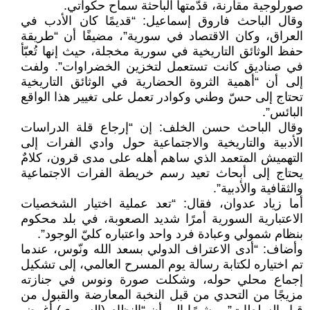
صورلوجية مقارنة، قدّمتها الباحثة سماح حكواتي.
وقال الباحث فاروق إسماعيل: “قديمًا كان الأدب في
العراق، وكان الاقتصاد في سورية”، مضيفًا أن “طريقة
حفظ الوثائق التاريخية في سورية مخجلة، حيث إنها تُعبّأ
في صناديق كانت تستعمل لتخزين الخضراوات”. ولفت
إلى أن “أهمية الثروة الحضارية في الوثائق التاريخية
تحتاج إلى حسّ وطني وكوادر تعمل على تغيير هذا الواقع
البائس”.
وقال الباحث حسن الخلف: إن “إرجاع قلة الدراسات
الأدبية والتاريخية والاجتماعية حول وادي الفرات إلى
التهميش المتعمد الذي ساهم أهله على مدى قرون، كلامٌ
يحتاج إلى أبحاث تعيد رسم خريطة الفرات الاجتماعية
والثقافية والأدبية”.
أما زياد عدوان، فقال: “تعد عملية اختيار الشخصيات
الاعتبارية السورية أمرًا شديد الصعوبة، في بلد محكوم
بنظام شمولي وعبادة فرد واحد واعتباره كليّ الوجود”.
وأضاف: “أدى الاعتراف الدولي بسعد الله ونّوس، عندما
تم اختياره لكتابة رسالة يوم المسرح العالمي، إلى تشكيل
إجماع محلي حوله، وشكلت صورة ونوس في جنازته
مزيجًا من التحدي من قبل النخبة المعارضة والقبول من