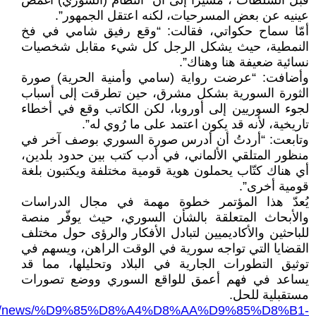
قبل السلطات”، مشيرًا إلى أن “النظام (السوري) أغمض
عينيه عن بعض المسرحيات، لكنه اعتقل الجمهور”.
أمّا سماح حكواتي، فقالت: “وقع رفيق شامي في فخ
النمطية، حيث يشكل الرجل كل شيء مقابل شخصيات
نسائية ضعيفة هنا وهناك”.
وأضافت: “عرضت رواية (سامي وأمنية الحرية) صورة
الثورة السورية بشكل مشرق، حين تطرقت إلى أسباب
لجوء السوريين إلى أوروبا، لكن الكاتب وقع في أخطاء
تاريخية، لأنه قد يكون اعتمد على ما رُوي له”.
وتابعت: “أردتُ أن أدرس صورة السوري بوصف آخر في
منظور المتلقي الألماني، في أدب كتب بين حدود بلدين،
أي هناك كتّاب يحملون هوية قومية مختلفة ويكتبون بلغة
قومية أخرى”.
يُعدّ هذا المؤتمر خطوة مهمة في مجال الدراسات
والأبحاث المتعلقة بالشأن السوري، حيث يوفّر منصة
للباحثين والأكاديميين لتبادل الأفكار والرؤى حول مختلف
القضايا التي تواجه سورية في الوقت الراهن، ويسهم في
توثيق التطورات الجارية في البلاد وتحليلها، مما قد
يساعد في فهم أعمق للواقع السوري ووضع تصورات
مستقبلية للحل.
n.org/news/%D9%85%D8%A4%D8%AA%D9%85%D8%B1-