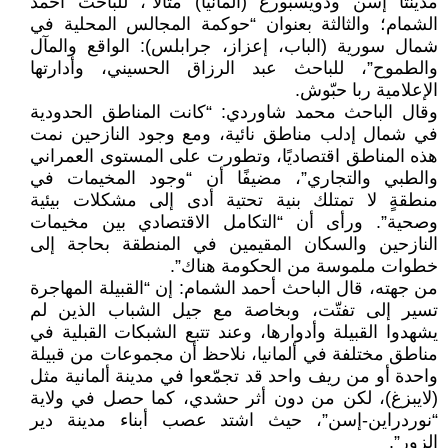
مدينتا إسن ودويسبورغ (ألمانيا) مثالًا”، للباحث أحمد
الشمام؛ والثالثة بعنوان “حوكمة المجالس المحلية في
شمال سورية (الباب، إعزاز، جرابلس): الواقع والمآل
والطموح”، للباحث عبد الرزاق الحسيني، وأدارتها
الإعلامية ربا حبّوش.
وقال الباحث محمد شاوردي: “كانت المناطق الحدودية
في شمال إدلب مناطق نائية، ومع وجود النازحين نمت
هذه المناطق اقتصاديًا، وتطورت على المستوى العمراني
والطبي والتجاري”، مضيفًا أن “وجود المخيمات في
منطقةٍ لا تمتلك بنية تحتية أدى إلى مشكلات بيئية
وصحية”. ورأى أن “التكامل الاقتصادي بين مخيمات
النازحين والسكان المقيمين في المنطقة بحاجة إلى
خطوات ملموسة من الحكومة هناك”.
من جهته، قال الباحث أحمد الشمام: إن “القبيلة المهاجرة
تسير إلى تفتّت، وبخاصة مع جيل الشباب الذين لم
يشهدوا القبيلة وأدوارها، وعند تتبع الشبكات القبلية في
مناطق مختلفة في ألمانيا، نلاحظ أن مجموعات من قبيلة
واحدة أو من ريف واحد قد تجمّعوا في مدينة ألمانية مثل
(لايبزغ)، لكن من دون أثر حشدي، كما حصل في ولاية
“نوردراين-إسن”، حيث اشتد عصب أبناء مدينة دير
الزور”.