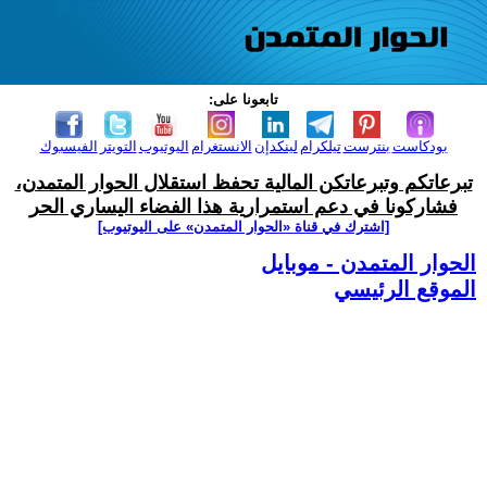
تابعونا على:
بودكاست
بنترست
تيلكرام
لينكدإن
الانستغرام
اليوتيوب
التويتر
الفيسبوك
تبرعاتكم وتبرعاتكن المالية تحفظ استقلال الحوار المتمدن،
فشاركونا في دعم استمرارية هذا الفضاء اليساري الحر
[اشترك في قناة ‫«الحوار المتمدن» على اليوتيوب]
الحوار المتمدن - موبايل
الموقع الرئيسي