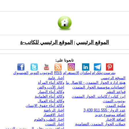
الموقع الرئيسي
الموقع الرئيسي للكاتب-ة
|
تابعونا على:
بنترست
تيلكرام
لينكدإن
الانستغرام
RSS
اليوتيوب
التويتر
الفيسبوك
الموقع الرئيسي
أخبار عامة
هيئة ادارة الحوار المتمدن - للإتصال بنا
وكالة أنباء المرأة
إحصائيات مؤسسة الحوار المتمدن
اخبار الأدب والفن
قواعد النشر
وكالة أنباء اليسار
ابرز كتاب / كاتبات الحوار المتمدن
وكالة أنباء العلمانية
يوتيوب التمدن
وكالة أنباء العمال
مكتبة التمدن
وكالة أنباء حقوق الإنسان
عدد الزوار: 3,430,911,555
اخبار الرياضة
اضافة موضوع جديد
اخبار الاقتصاد
اضافة الاخبار
اخبار الطب والعلوم
حملات الحوار المتمدن التضامنية
اخبار التمدن
إضافة يوتيوب-فلم إلى يوتيوب التمدن