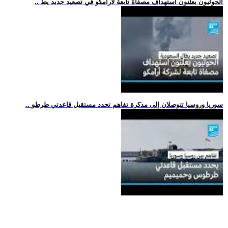
.. الحوثيون يعلنون استهداف مصفاة تابعة لأرامكو في تصعيد جديد يط
.. سوريا وروسيا تتوصلان إلى مذكرة تفاهم تحدد مستقبل قاعدتي طرطو