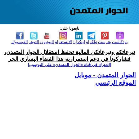
تابعونا على:
بودكاست
بنترست
تيلكرام
لينكدإن
الانستغرام
اليوتيوب
التويتر
الفيسبوك
تبرعاتكم وتبرعاتكن المالية تحفظ استقلال الحوار المتمدن،
فشاركونا في دعم استمرارية هذا الفضاء اليساري الحر
[اشترك في قناة ‫«الحوار المتمدن» على اليوتيوب]
الحوار المتمدن - موبايل
الموقع الرئيسي