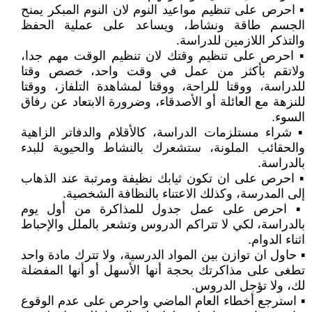
▪︎ احرص على تنظيم مواعيد النوم لان النوم المبكر يمنح
الجسم طاقة ونشاط، ويساعد على عملية الحفظ
والتذكر اللازمين للدراسة.
▪︎ احرص على تنظيم وقتك لان تنظيم الوقت مهم جدا،
ولاتقم بأكثر من عمل في وقت واحد، خصص وقتا
للدراسة، ووقتا للراحة، ووقتا لمشاهدة التلفاز، ووقتا
للنزهة مع العائلة أو الأصدقاء، وضرورة الابتعاد عن رفاق
السوء.
▪︎ شراء مستلزمات الدراسة، كالأقلام والدفاتر الزاهية
والحقائب الملونة، ستشعرك بالنشاط والحيوية للبدء
بالدراسة.
▪︎ احرص على ان تكون ثيابك نظيفة ومرتبة عند الذهاب
إلى المدرسة، وكذلك الاعتناء بالنظافة الشخصية.
▪︎ احرص على عمل جدول للمذاكرة من أول يوم
بالدراسة، لكي لا تتراكم الدروس وتشعر بالملل والإحباط
اثناء الدوام.
▪︎ حاول ان توازن بين المواد الدرسية، ولا تترك مادة واحد
تطغى على مذاكرتك بحجة أنها الأسهل أو أنها المفضلة
لك، ولا تؤجل الدروس.
▪︎ استرجع أخطاء العام الماضي واحرص على عدم الوقوع