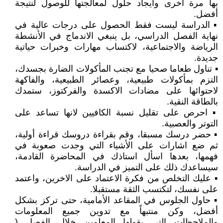
بها مرة اخرى وايجاد حلول لمعالجتها للوصول لنتيجة
أفضل.
▪︎ الدراسة ليست فقط الحصول على درجات عالية في
نهاية الفصل الدراسي، بل ينبغي الاندماج في الأنشطة
الرياضة والاجتماعية، لاكتساب مهارات وخبرات حياتية
جديدة.
▪︎ تناول طعاما صحيا مع تجنب المأكولات الضارة بجسدك،
التزم بمأكولات طبيعية، وعصائر الطبيعية، والفاكهة
لاحتوائها على مضادات الاكسدة والفركتوز، ستمدك
بالطاقة النقية.
▪︎ احرص على تقليل نسبة الكافيين لانها تساعد على
التوتر والعصبية.
▪︎ حضر درسك مسبقا، وقم بقراءة دروسك قراءة أولية،
ثم ضع اشارات على الأشياء التي وجدت صعوبة في
فهمها، بعدها اسأل استاذك في المحاضرة القادمة،
سيساعدك ذلك على التميز في الدراسة.
▪︎ عليك التخلص من فكرة الاعتماد على الاخرين، واعتمد
على نفسك، لتكتسب الثقة مستقبلا.
▪︎ حاول الجلوس في المقاعد الأمامية، حتى تركز بشكل
أفضل، وكن منتبهاً مع تدوين جميع المعلومات
والملاحظات التي يقولها المعلمين خلال الفصل (