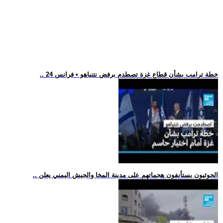
.. خطة ترامب بشأن قطاع غزة تصطدم برفض نتنياهو • فرانس 24
.. الحوثيون يستأنفون هجماتهم على مدينة المخا والجيش اليمني يعلن