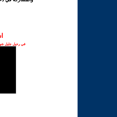
ا‫
في رحيل جليل شهبا