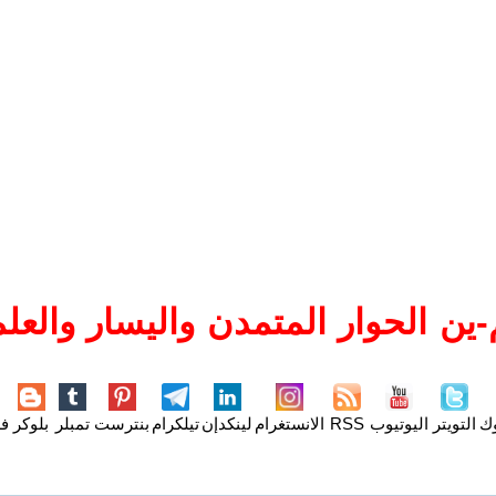
ين الحوار المتمدن واليسار والعلم
وك
التويتر
اليوتيوب
RSS
الانستغرام
لينكدإن
تيلكرام
بنترست
تمبلر
بلوكر
فل