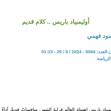
أوليمبياد باريس .. كلام قديم
ود فهمي
20 / 8 / 29 - 01:33
الرياضة
بياد باريس اِهتمامَ العالَمِ قرابةَ الشهر، منافساتٌ قويةٌ، آداءٌ م