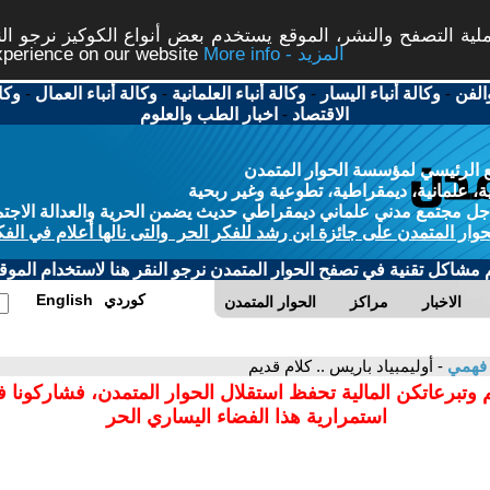
ة التصفح والنشر، الموقع يستخدم بعض أنواع الكوكيز نرجو النق
More info - المزيد
experience on our website
الفن
-
وكالة أنباء اليسار
-
وكالة أنباء العلمانية
-
وكالة أنباء العمال
-
وكا
الاقتصاد
-
اخبار الطب والعلوم
 الرئيسي لمؤسسة الحوار المتمدن
، علمانية، ديمقراطية، تطوعية وغير ربحية
ل مجتمع مدني علماني ديمقراطي حديث يضمن الحرية والعدالة الاجتم
حوار المتمدن على جائزة ابن رشد للفكر الحر والتى نالها أعلام في الفك
م مشاكل تقنية في تصفح الحوار المتمدن نرجو النقر هنا لاستخدام الموقع
كوردي
English
الاخبار
مراكز
الحوار المتمدن
 فهمي
- أوليمبياد باريس .. كلام قديم
 وتبرعاتكن المالية تحفظ استقلال الحوار المتمدن، فشاركونا 
استمرارية هذا الفضاء اليساري الحر