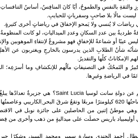
وزِ والثقةِ بالنفسِ والطموحُ، أيًا كانَ المنافِسُ، أساسُ التنافساتِ 
اد ليست مالًا بلا صاحبٍ وسفرياتٍ للحبايبِ.
ي رياضات لا يُنسي ولا يَمحو الإخفاقَ في رياضاتٍ أخرى كثيرةٍ.
ةٌ طرديةٌ بين عددِ السكانِ وعددِ الميدالياتِ، لو كانت المنظومةُ 
ليس عيبًا أو شماعةً للإخفاقِ فهو مشروعٌ لاِنتقاءِ الموهوبين والإن
شأنُه شأنُ الطلابِ الذين يدرسون بالخارجِ ويغتربون عن الأهل
هم الاِمكاناتُ كلُها والتقديرُ.
لكبيرُ و التَمحُكُ في التصنيفاتِ مآلُهم للاِنكشافِ وما أسرَعِه؛ المي
مًا في الرياضةِ وغيرِها.
نسمة ومساحتُها 620 كيلومترًا مربعًا وتقعُ شرقَ البحر ِالكاريبي وعاص
Castri؛ وهي موطنُ إثنين من الحاصلين على جائزة نوبل في الاقتص
 أوليمبياد باريس حصلَت على ميداليةٍ من ذهب وأخرى من فِض
بطال أحمد الجندي وسارة سمير ومحمد السيد، وشكرًا جبر