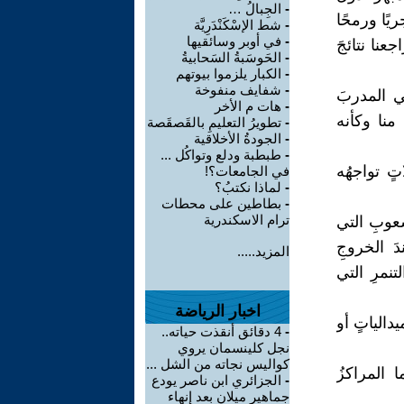
-
الجِبالُ …
يًا ورمحًا
-
شط الإسْكَنْدَرِيَّة
-
في أوبر وسائقيها
عنا نتائجَ
-
الحَوسَبةُ السَحابيةُ
-
الكبار يلزموا بيوتهم
-
شفايف منفوخة
قي المدربَ
-
هات م الأخر
 منا وكأنه
-
تطويرُ التعليمِ بالقَصقَصة
-
الجودةُ الأخلاقية
-
طبطبة ودلع وتواكُل ...
تٍ تواجهُه
في الجامعات؟!
-
لماذا نكتبُ؟
-
بطاطين على محطات
ترام الاسكندرية
شعوبِ التي
دَ الخروجِ
المزيد.....
نمرِ التي
اخبار الرياضة
دالياتٍ أو
-
4 دقائق أنقذت حياته..
نجل كلينسمان يروي
كواليس نجاته من الشل ...
ا المراكزُ
-
الجزائري ابن ناصر يودع
جماهير ميلان بعد إنهاء