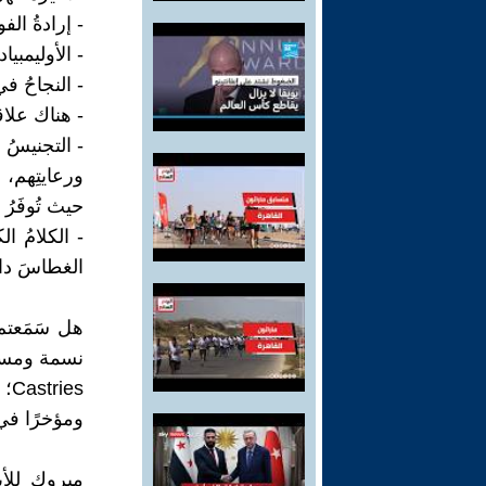
- إرادةُ الف
- ‏الأوليمبي
- النجاحُ ف
- هناك علاق
- ‏التجنيسُ 
ورعايتِهم، 
حيث تُوفَرُ ل
- ‏الكلامُ ا
الغطاسَ دائ
es
ومؤخرًا في
مبروك للأ