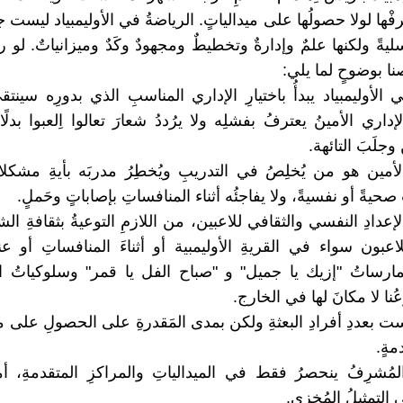
فْها لولا حصولُها على ميدالياتٍ. الرياضةُ في الأوليمبياد ليست جر
يةً ولكنها علمٌ وإدارةٌ وتخطيطٌ ومجهودٌ وكَدٌ وميزانياتٌ. ‏لو راج
صنا بوضوحٍ لما يلي:
ي الأوليمبياد يبدأُ باختيارِ الإداري المناسبِ الذي بدورِه سينت
إداري الأمينُ يعترفُ بفشلِه ولا يرُددُ شعارَ تعالوا اِلعبوا بدلًا
 وجلَبَ التائهة.
لأمين هو من يُخلِصُ في التدريبِ ويُخطِرُ مدربَه بأيةِ مشكلا
حيةً أو نفسيةً، ولا يفاجئُه أثناء المنافساتِ بإصاباتٍ وحَملٍ.
الإعدادِ النفسي والثقافي للاعبين، من اللازمِ التوعيةُ بثقافةِ ال
اعبون سواء في القريةِ الأوليمبية أو أثناءَ المنافساتِ أو عن
مارساتُ "إزيك يا جميل" و "صباح الفل يا قمر" وسلوكياتُ الت
عُنا لا مكانَ لها في الخارج.
ليست بعددِ أفرادِ البعثةِ ولكن بمدى المَقدرةِ على الحصولِ على مي
مةٍ.
 المُشرِفُ ينحصرُ فقط في الميدالياتِ والمراكزِ المتقدمةِ، أم
 التمثيلُ المُخزي.