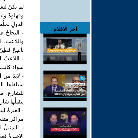
لم نكنْ لنعر
وفهلوةّ وتسل
الدولِ لخلُ
اخر الافلام
- النجاحُ ف
واللاعبَ. ال
ناصِحٌ فَطِنٌ
- اللاعبُ ا
سواء كانت ص
- ‏لابدَ من 
سيلقاها الل
للشارعِ. م
يتقبلُها شار
- ‏العبرةُ 
مراكز ٍمتقد
- ‏التمثيلُ
الاخيرةُ فهي