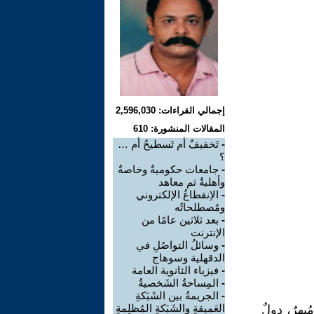
إجمالي القراءات: 2,596,030
المقالات المنشورة: 610
-
تَخفيفٌ أم تَسطيحٌ أم …
؟
-
جامعات حكوميةٌ وخاصةٌ
وأهليةٌ ثم معاهد
-
الاِنقطاعُ الإلكتروني
ومُصطلحاتُه
-
بعد ثلاثين عامًا من
الإنترنت
-
وسائلُ التواصُلِ في
الدقهلية وسوهاج
-
فيزياء الثانوية العامة
-
المِساحةُ الشَخصيةُ
-
الجريمةُ بين الشَبَكةِ
العَميقةِ والشَبَكةِ المُظلِمةِ
ُبهرٌ، دولٌ