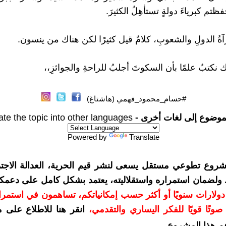
ظتم كبرياءَ دولةٍ تستأهِلُ الكثيرَ.
آةُ الدولِ والشعوبِ، كلامٌ قيل كثيرًا لكن هناك من ينسون.
ك نكتبُ علمًا بأن السكوتَ أجلبُ للراحةِ والجوائزِ،،
#حسام_محمود_فهمي (هاشتاغ)
موضوع إلى لغات أخرى -
ate the topic into other languages
Powered by
Translate
شروع تطوعي مستقل يسعى لنشر قيم الحرية، العدالة الاجتم
. ولضمان استمراره واستقلاليته، يعتمد بشكل كامل على دعمك
دعمكم بمبلغ 10 دولارات سنويًا أو أكثر حسب إمكانياتكم، تساهمون في استم
وتًا قويًا للفكر اليساري والتقدمي
،
انقر هنا للاطلاع على 
م هذا المشروع
.