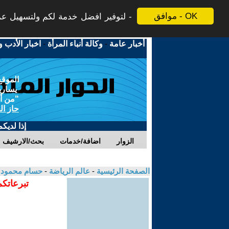
موافق - OK
لتوفير افضل خدمة لكم ولتسهيل عملي
أخبار عامة
-
وكالة أنباء المرأة
-
اخبار الأدب و
الموقع
يسارية
"من أج
حاز ال
إذا لديك
الزوار
اضافة/خدمات
بحث/الارشيف
الصفحة الرئيسية
-
عالم الرياضة
-
حسام محمود
تبرعاتكم