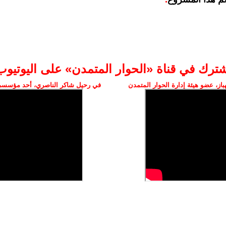
شترك في قناة «الحوار المتمدن» على اليوتيوب
ز، عضو هيئة إدارة الحوار المتمدن
في رحيل شاكر الناصري، أحد مؤسسي 