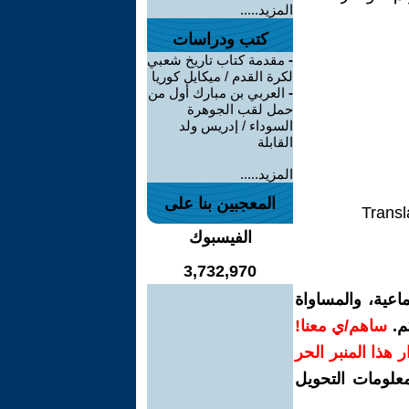
المزيد.....
كتب ودراسات
-
مقدمة كتاب تاريخ شعبي
لكرة القدم / ميكايل كوريا
-
العربي بن مبارك أول من
حمل لقب الجوهرة
السوداء / إدريس ولد
القابلة
المزيد.....
المعجبين بنا على
Transl
الفيسبوك
3,732,970
اعية، والمساواة
م.
ساهم/ي معنا!
رار هذا المنبر الحر
معلومات التحويل