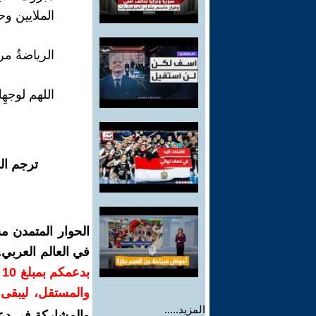
الملايين وحف
الرياضةُ مر
اللهم لوجهِ
ترجم ال
الحوار المتمدن م
في العالم العربي
ب
والمستقل، ليبقى ص
المزيد.....
والمشاركة في دع