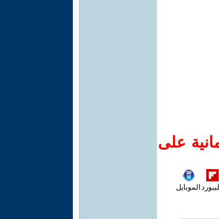
انية على
يبورد
الموبايل