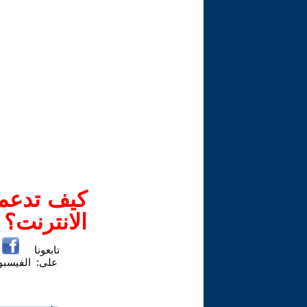
كيف تدعم-
الانترنت؟
تابعونا
على:
الفيسب