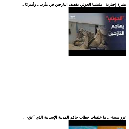
.. نشرة إخبارية | مليشيا الحوثي تقصف النازحين في مأرب.. وأميركا
.. -غزو سبتة-... ما خلفيات خطاب حاكم المدينة الإسبانية الذي أعق