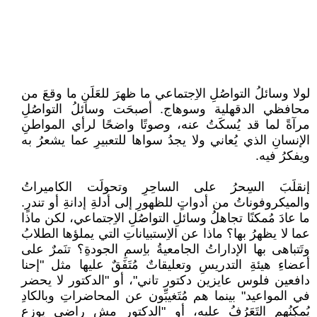
لولا وسائلُ التواصُلِ الاِجتماعي ما ظهرَ للعَلَنِ ما وقعَ من
محافظي الدقهلية وسوهاج. أصبحَت وسائلُ التواصُلِ
مرآةً لما قد يُسكَتُ عنه، وصوتًا واضحًا لرأي المواطنِ
الإنسانِ الذي يُعاني ولا يجدُ سواها للتعبيرِ عما يشعرُ به
ويفكرُ فيه.
إنقلَبَ السِحرُ على الساحِرِ وتحولَت الكاميراتُ
والميكروفوناتُ من أدواتٍ للظهورِ إلى أدلةِ إدانةِ أو تندرٍ.
ما عادَ مُمكنًا تجاهلُ وسائلِ التواصُلِ الاِجتماعي، لكن ماذا
عما لا يظهرُ بها؟ ماذا عن الاِستبياناتِ التي يملؤها الطلابُ
وتَتباهى بها الإداراتُ الجامعيةُ باِسمِ الجودةِ؟ تنَمرٌ على
أعضاءِ هيئةِ التدريسِ وتعليقاتٌ مُتَفَقٌ عليها مثل "إحنا
دافعين فلوس عايزين دكتور تاني"، أو "الدكتور لا يحضر
في المواعيد" بينما هم مُتَغيبِّون عن المحاضراتِ وبالكادِ
يُمكِنُهم التَعَرُفُ عليه، أو "الدكتور مش راضي يوزع