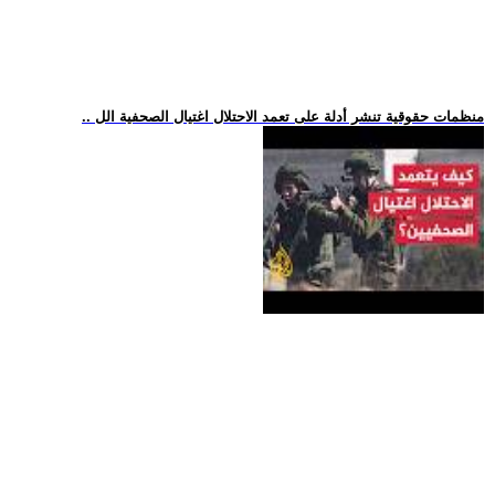
.. منظمات حقوقية تنشر أدلة على تعمد الاحتلال اغتيال الصحفية الل