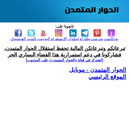
تابعونا على:
بودكاست
بنترست
تيلكرام
لينكدإن
الانستغرام
اليوتيوب
التويتر
الفيسبوك
تبرعاتكم وتبرعاتكن المالية تحفظ استقلال الحوار المتمدن،
فشاركونا في دعم استمرارية هذا الفضاء اليساري الحر
[اشترك في قناة ‫«الحوار المتمدن» على اليوتيوب]
الحوار المتمدن - موبايل
الموقع الرئيسي