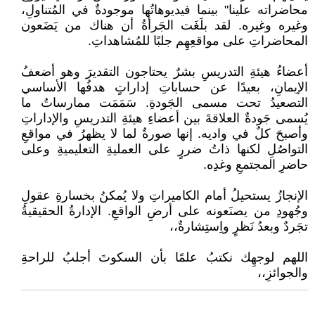
محاضراته علينا" بينما فيديوهاتُها موجودةٌ في المُتناولِ،
وغيره وغيره. لقد بلَغَت الجَرأةُ أن هناك من يَضَعون
المحاضراتِ على مواقعِهِم جلبًا للمُشاهداتِ.
أعضاءُ هيئةِ التدريسِ بشرٌ يحتاجون التقديرَ وهو أضعفُ
الإيمانِ، بعيدًا عن حساباتِ إداراتٍ هدفُها الأساسي
التصعيدُ تحت مسمى الجَودةِ. سَمَمَت ممارساتُ ما
يُسمى جَودةٌ العلاقةَ بين أعضاءِ هيئةِ التدريسِ والإداراتِ
وأصبحَ كلٌ في واديه. إنها صورةٌ لما لا يظهرُ في مواقعِ
التواصُلِ لكنها ذاتُ ضررٍ على العمليةِ التعليميةِ وعلى
حاضرِ المجتمعِ وغدِه.
الإنجازُ يستحيلُ أمام الكاميراتِ ولا يُمكنُ بخسارةِ عقولِ
وجُهودِ من يصنَعونه على أرضِ الواقعِ. الإدارةُ الحقيقيةُ
تجَردٌ وبعدُ نَظرٍ واِستِشارةٌ،،
اللهم لوجهِك نكتبُ علمًا بأن السكوتَ أجلبُ للراحةِ
والجوائزِ،،