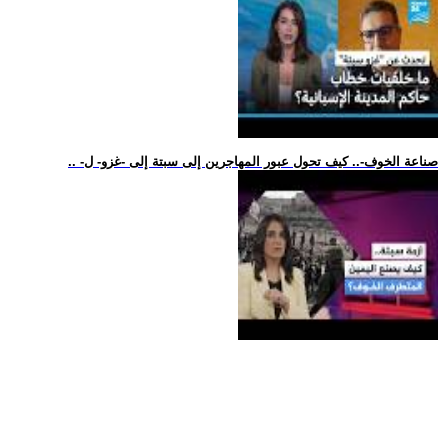
.. -صناعة الخوف-.. كيف تحول عبور المهاجرين إلى سبتة إلى -غزو- ل