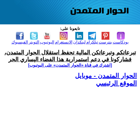
تابعونا على:
بودكاست
بنترست
تيلكرام
لينكدإن
الانستغرام
اليوتيوب
التويتر
الفيسبوك
تبرعاتكم وتبرعاتكن المالية تحفظ استقلال الحوار المتمدن،
فشاركونا في دعم استمرارية هذا الفضاء اليساري الحر
[اشترك في قناة ‫«الحوار المتمدن» على اليوتيوب]
الحوار المتمدن - موبايل
الموقع الرئيسي