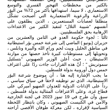
بالكثير من مخططات التهجير القسري والتوسع
الاستعماري ، لا سيما، استهدافها بأكثر من 72% من البؤر
الزراعية والرعوية الاستعمارية التي أصبحت تشكّل
منطلقا لعصابات المستعمرين ، الذين يطلقون على
أنفسهم "شبيبة التلال" لتنفيذ الكثير من الاعتداءات
الإرهابية بحق الفلسطينيين.
ثالثاً : لجوء حكومة العدو في الثامن والعشرين من
حزيران (يونيو ) الماضي إلى شرعنة خمس بؤر استيطانية
في مناطق الخليل وبيت لحم ورام الله والبيرة ونابلس ،
وتحويلها إلى مستوطنات كبيرة تأخذ حصتها من موازنة
الاستيطان ، حيث أعلن الوزير الصهيوني "بتسلئيل
سموتريش " ؛ أنّ هذه القرارات جاءت ردّا على اعتراف
خمس دول أوروبية بدولة فلسطين.
ما يجب الإشارة إليه هنا ، أن موضوع شرعنة البؤر
الاستيطانية، الذي تم توظيفه لاحقاً في سياق سياسي ،
رداً على الإدانات الدولية للعدوان الصهيو أميركي على
قطاع غزة، وعلى الاعترافات المتتالية بدولة فلسطين ،
سبق وأن طرح في 19 تموز 2023 في لجنة الخارجية
والأمن في الكنيست الصهيوني ، وكان بانتظار اللحظة
السياسية لإقراره ، لكن معركة طوفان الأقصى أزاحته