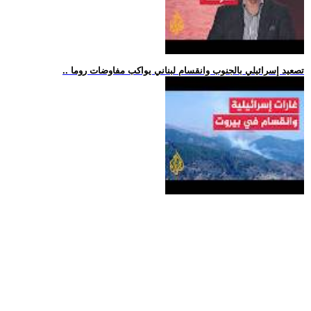
.. تصعيد إسرائيلي بالجنوب وانقسام لبناني يواكب مفاوضات روما