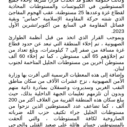
وكانت حكومة العدو قد اتخذت قرارا سريعا بإخلاء جميع
المستوطنين في الكيبوتسات والمستوطنات المحاذية
لقطاع غزة وعددها 25 مستوطنة، عقب الهجوم المفاجئ
الذي شنته حركة المقاومة الإسلامية "حماس" وبقية
فصائل المقاومة في السابع من أكتوبر/تشرين الأول
2023.
وبموجب القرار الذي اتخذ من قبل أنظمة الطوارئ
الصهيونية ، تم إخلاء المنطقة التي تبعد عن حدود قطاع
غزة مسافة من صفر إلى 7 كيلومترات، وبلغ تعداد من
تم إخلاؤهم 65 ألف مستوطن ، كما تم إخلاء 60 ألف
مستوطن آخرين من مستوطنات الجليل المتاخمة لجنوب
لبنان.
وإضافة إلى هذه المعطيات الرسمية التي أقرت بها وزارة
الأمن الصهيونية ، نزح عشرات الآلاف من سكان مناطق
النقب الغربي وسديروت وعسقلان بمبادرة ذاتية منهم
وبدون أن تلزمهم تعليمات الجبهة الداخلية بذلك، حيث
يبلغ سكان هذه المنطقة القريبة من الغلاف أكثر من 200
ألف ، كما تضاعف عدد المستوطنين الذين نزحوا من
مستوطنات الجليل جراء تكثيف حزب الله ضرباته
الصاروخية لكافة المستوطنات ، والتي ألحقت
بالمستوطنين خسائر هائلة على صعيد القتلى والجرحى