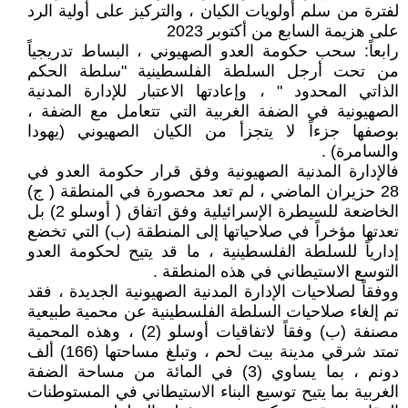
لفترة من سلم أولويات الكيان ، والتركيز على أولية الرد
على هزيمة السابع من أكتوبر 2023
رابعاً: سحب حكومة العدو الصهيوني ، البساط تدريجياً
من تحت أرجل السلطة الفلسطينية "سلطة الحكم
الذاتي المحدود " ، وإعادتها الاعتبار للإدارة المدنية
الصهيونية في الضفة الغربية التي تتعامل مع الضفة ،
بوصفها جزءاً لا يتجزأ من الكيان الصهيوني (يهودا
والسامرة) .
فالإدارة المدنية الصهيونية وفق قرار حكومة العدو في
28 حزيران الماضي ، لم تعد محصورة في المنطقة ( ج)
الخاضعة للسيطرة الإسرائيلية وفق اتفاق ( أوسلو 2) بل
تعدتها مؤخراً في صلاحياتها إلى المنطقة (ب) التي تخضع
إدارياً للسلطة الفلسطينية ، ما قد يتيح لحكومة العدو
التوسع الاستيطاني في هذه المنطقة .
ووفقاً لصلاحيات الإدارة المدنية الصهيونية الجديدة ، فقد
تم إلغاء صلاحيات السلطة الفلسطينية عن محمية طبيعية
مصنفة (ب) وفقاً لاتفاقيات أوسلو (2) ، وهذه المحمية
تمتد شرقي مدينة بيت لحم ، وتبلغ مساحتها (166) ألف
دونم ، بما يساوي (3) في المائة من مساحة الضفة
الغربية بما يتيح توسيع البناء الاستيطاني في المستوطنات