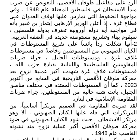
الرد على مفاعيل طوفان الأقصى، للتعويض عن ضرب
مبدأ الاستيطان في فلسطين المحتلة عام 1948 ، وفي
مواجهة الضغوط التي تمارس عليها لوقف العدوان على
قطاع غزة ، إذ أعلن الوزير الإرهابي إيتمار بن غقير بأنه
في مواجهة أية دولة أوروبية تعترف بدولة فلسطين ،
سيقوم ببناء وتشريع مستوطنة جديدة في الضفة الغربية.
2-أنها شكلت رداً بائساً على تفريغ المستوطنات في
الكيان الصهيوني من المستوطنين وخاصةً في مستوطنات
غلاف غزة ، ومستوطنات الجليل ، جراء ضربات
المقاومتين الفلسطينية واللبنانية بقيادة حزب الله ،
فمستوطنات غلاف غزة شهدت أكبر عملية نزوح بعد
معركة طوفان الأقصى التاريخية في السابع من أكتوبر
2023 ، كما أن المستوطنات الممتدة في مختلف مناطق
الجليل، باتت شبه خالية من المستوطنين، جراء ضربات
المقاومة الإسلامية في لبنان.
لقد ضربت المقاومة في الصميم مرتكزاً أساسياً، من
المرتكزات التي قام عليها الكيان الصهيوني ، ألا وهو
مرتكز الاستيطان ، حيث شهد الكيان الصهيوني في ضوء
معركة طوفان الأقصى أكبر عملية نزوح منذ نشوئه
الغاصب عام 1948 .