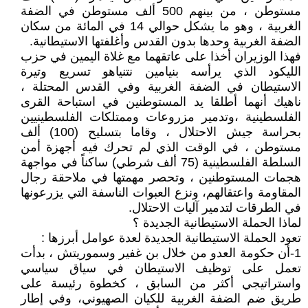
مستوطن ، من بينهم 500 ألف مستوطن في الضفة
الغربية ، وهو ما يشكل حوالي 14 في المائة من سكان
الضفة الغربية وحدها بدون القدس وأغلفتها الاستيطانية.
فهذا الوزيران أخذا على عاتقهما مع غلاة اليمين في حزب
الليكود الذي يرأسه بنيامين نتنياهو تسريع وتيرة
الاستيطان في الضفة الغربية وفي القدس المحتلة ،
ناهيك أنهما أطلقا يد المستوطنين في استباحة القرى
الفلسطينية ،وتدمير مزروعات وممتلكات الفلسطينيين
بحراسة جيش الاحتلال ، وقاما بتسليح (100) ألف
مستوطن ، في الوقت الذي لم تحرك فيه أجهزة أمن
السلطة الفلسطينية (75 ألف شرطي) ساكناً في مواجهة
هجمات المستوطنين ، وتحصر مهمتها في ملاحقة رجال
المقاومة واعتقالهم، ونزع العبوات الناسفة التي يزرعونها
في الطرقات لتدمير آليات الاحتلال.
لماذا الحملة الاستيطانية الجديدة ؟
تعود الحملة الاستيطانية الجديدة لعدة عوامل أبرزها :
1-أن حكومة العدو من خلال بن غفير وسموريتش ، بدأت
تعمل على توظيف الاستيطان في سياق سياسي
واستراتيجي أكثر من السابق ، كخطوة رئيسة على
طريق ضم الضفة الغربية للكيان الصهيوني، وفي إطار