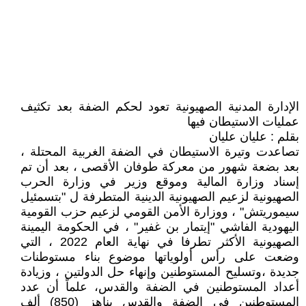
الإدارة المدنية الصهيونية تعود لحكم الضفة بعد تكثيف
عمليات الاستيطان فيها
بقلم : عليان عليان
تصاعدت وتيرة الاستيطان في الضفة الغربية المحتلة ،
بعد بضعة شهور من معركة طوفان الأقصى ، بعد أن تم
إسناد وزارة المالية وموقع وزير في وزارة الحرب
الصهيونية لزعيم الصهيونية الدينية المتطرفة ل "بتسمئيل
سيموريتش" ، ووزارة الأمن القومي لزعيم حزب القومية
اليهودية الفاشي "إيتمار بن غفير" ، في الحكومة اليمينة
الصهيونية الأكثر تطرفا في نهاية العام 2022 ، التي
وضعت على رأس أولوياتها موضوع بناء مستوطنات
جديدة ،وتسليح المستوطنين وإنهاء حل الدولتين ، وزيادة
أعداد المستوطنين في الضفة والقدس، علماً أن عدد
المستوطنين في الضفة والقدس يناهز (850) ألف