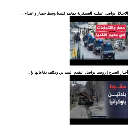
.. الاحتلال يواصل عمليته العسكرية بمخيم قلنديا وسط حصار واعتداء
.. أخبار الصباح | روسيا تواصل التقدم الميداني وتكثف دفاعاتها بإ