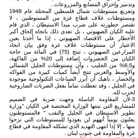
وتدمير وإحراق المصانع والمزروعات .
وتفريع مستوطنات شمال فلسطين المحتلة عام 1948
ومستوطنات غلاف قطاع غزة من المستوطنين ، لا
تقتصر خطورته على ضرب مبدأ الاستيطان ، الذي قام
عليه الكيان الصهيوني ، بل تعدى ذلك باتجاه إلحاق أكبر
الأخطار على الاقتصاد الصهيوني ، إذا ما أخذنا بعين
الاعتبار أن مستوطنات غلاف غزة وفق بيان اتحاد
المزارعين الصهيوني ، تنتج (75) في المائة من حاجة
الكيان من الخضروات إضافة إلى 20% من الفاكهة،
و6.5% من الحليب ، وأن مستوطنات الجليل الشمالي
والأوسط والغربي تنتج أيضاً كميات كبيرة من الفواكه
والخضار ، ناهيك أن أبرز الصناعات التكنولوجية موجودة
في الجليل ، وقد تعطلت تماماً بفعل الضربات الصاروخية
لحزب لله.
3-لأن المقاومة الباسلة وجهت ضربة في الصميم
للمشاريع التي تبنتها الوزارة المختصة في الكيان "وزارة
تطوير الاستيطان في الجليل والنقب " فالمستوطنون
يعلنون يومياً أنههم لن يعودوا للمستوطنات التي نزحوا
منها ، إلا إذا انتهى التهديد الذي تشكله المقاومة في قطاع
غزة والمقاومة في جنوب لبنان .