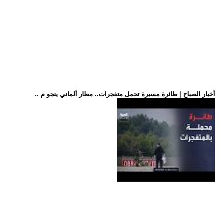
.. أخبار الصباح | طائرة مسيرة تحمل متفجرات.. مطار ألماني ينجو م