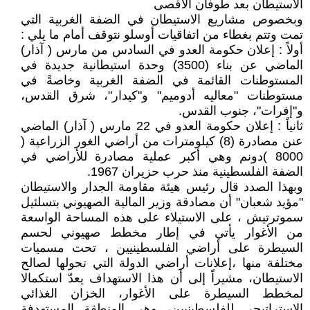
الاستيطان بعد طوفان الأقصى
وبخصوص مشاريع الاستيطان في الضفة الغربية التي
تمت وتتم بغطاء من اتفاقيات أوسلو نتوقف أمام ما يلي :
أولاً : إعلان حكومة العدو في السادس من مارس ( آذار)
الماضي عن بناء (3500) وحدة استيطانية جديدة في
المستوطنات القائمة في الضفة الغربية وخاصةً في
مستوطنات "معاليه أدوميم" و"كيدار"، شرق القدس،
و"إفرات"، جنوب القدس.
ثانياً : إعلان حكومة العدو في 22 مارس ( آذار) الماضي
عنن مصادرة (8) كيلومترات من أراضي الغور الزراعية (
8000 )دونم وهي أكبر عملية مصادرة للأراضي في
الضفة الفلسطينية منذ حرب حزيران 1967.
وبهذا الصدد قال رئيس هيئة مقاومة الجدار والاستيطان
"مؤيد شعبان" أن مصادقة وزير المالية الصهيوني بتسلئيل
سموترتيش ، على الاستيلاء على هذه المساحة الواسعة
من الأغوار يأتي في إطار مخطط صهيوني لحسم
السيطرة على أراضي الفلسطينيين ، تحت مسميات
مختلفة منها ،إعلانات أراضي الدولة التي تحولها لصالح
الاستيطان، مشيراً إلى أن هذا الاستهداف يعدّ استكمالا
لمخطط السيطرة على الأغوار، الخزان الغذائي
الاستراتيجي للفلسطينيين، وهي المنطقة المستهدفة