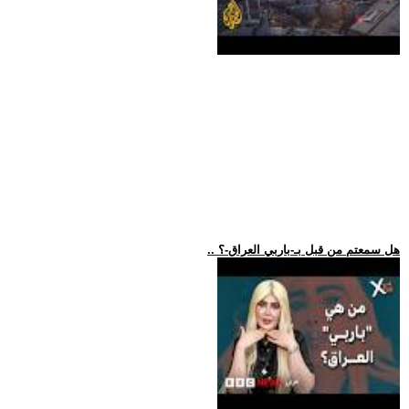
.. هل سمعتم من قبل بـ-باربي العراق-؟