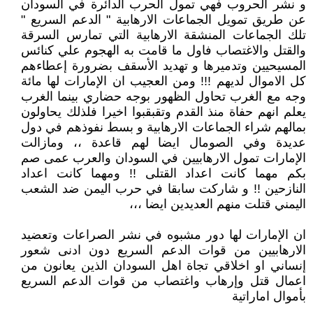
و نشر الحروب فهي تمول الحرب الدائرة في السودان
عن طريق تمويل الجماعات الارهابية " الدعم السريع "
تلك الجماعات المنشقة الارهابية التي تمارس السرقة
والقتل والاغتصاب فاول ما قامت به الهجوم علي كنائس
المسيحيين وتدميرها و تهديد الأسقف بضرورة إعطاءهم
كل الاموال لديهم !!! ومن العجيب ان الإمارات لها مائة
وجه مع الغرب تحاول الظهور بوجه حضاري بينما الغرب
يعلم انهم حفاة منذ القدم وتقبقبوا اخيرا فلذلك يحاولون
بمالهم شراء الجماعات الارهابية و بسط نفوذهم في دول
عديدة وفي الصومال ايضا لهم قاعدة ،، ومازالت
الإمارات تمول الارهابيين في السودان والعرب عمى صم
بكم مهما كانت اعداد القتلى !! ومهما كانت اعداد
النازحين !! و شاركت سابقا في حرب اليمن ضد الشعب
اليمني قتلت منهم العديدين ايضا ،،،
ان الإمارات لها دور مشبوه في نشر الصراعات وتعضيد
الارهابيين من قوات الدعم السريع دون ادنى شعور
إنساني او اخلاقي تجاة اهل السودان الذين يعانون من
اعمال قتل وإرهاب واغتصاب من قوات الدعم السريع
بأموال اماراتية