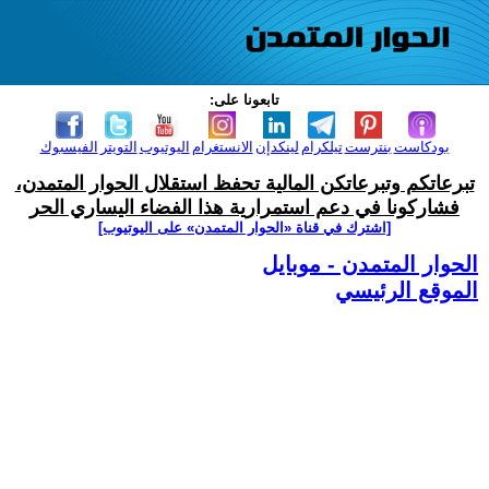
تابعونا على:
بودكاست
بنترست
تيلكرام
لينكدإن
الانستغرام
اليوتيوب
التويتر
الفيسبوك
تبرعاتكم وتبرعاتكن المالية تحفظ استقلال الحوار المتمدن،
فشاركونا في دعم استمرارية هذا الفضاء اليساري الحر
[اشترك في قناة ‫«الحوار المتمدن» على اليوتيوب]
الحوار المتمدن - موبايل
الموقع الرئيسي