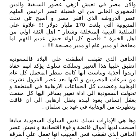
والان مصر في تعيش ازهي عصور السلفية والدين
المظهري الخالي من اي فضيلة عصر الرئيس الملهم
عصر الدروشة الذي افقر مصر و اصبح تئن تحت
المديونية التي بلغت 170 مليار دولار !!! علاوة علي
السلفية الدينية المتخلفة وشعار " اهل الثقة اولي من
اهل الخبرة " فأصبح كل لواء جيش عديم الفهم اما
محافظ او مدير عام او مدير مصلحة !!!! ،،
الحافي الذي تقبقب انطبقت علي البلاد فالسعودية
انطبق عليها هذا التعبير وسلكت سلوك يؤكد انهم حفاة
ارتدوا أحذية وتناست انها كانت تنتظر المحمل كل عام
من تبرعات المصريين و لكنها بعد عصر البترول نشرت
الوهابية وعضدت كل الجماعات الارهابية في المنطقة و
تحولت السعودية الي اداة تغيير يسافر اليها كل مبتعث
بعقل إنساني يعود لبلده بعقل ارهابي الي ان فاقت
وتطهرت من الوهابية في عهد بن سلمان .
وها هي الإمارات تسلك نفس السلوك السعودية سابقا
اصبحت لديها أموال فائضة و قوة اقتصادية و تعيش عصر
الحافي الذي تقبقب فمن العجيب انها تعمل علي الفرقة