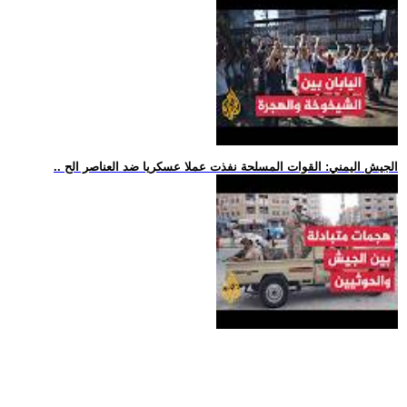
.. الجيش اليمني: القوات المسلحة نفذت عملا عسكريا ضد العناصر الح