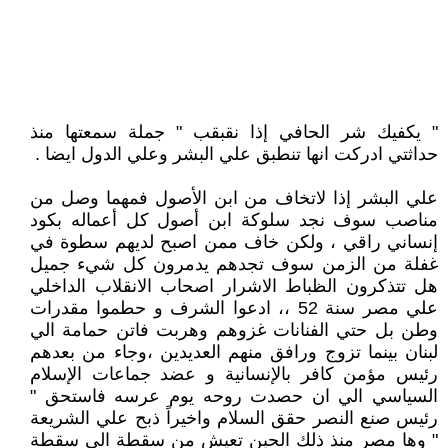
" يكفيك شر الحافي إذا نقبقب " جملة سمعتها منذ
حداثتي ادركت انها تنطبق علي البشر وعلي الدول ايضا .
علي البشر إذا لاتخاف من ابن الأصول فمهما وصل من
مناصب سوف نجد سلوكة ابن أصول كل أعماله بكود
إنساني راقي ، ولكن خاف ممن اصبح لديهم سطوة في
غفلة من الزمن سوف تجدهم يدمرون كل شيء جميل
هل تتذكرون الظباط الاشرار اصحاب الانقلاب الداخلي
علي مصر سنة 52 ،، ادعوا الشرف و حطموا مقدرات
وطن بل حتي الفنانات غزوهم وهربت فاتن حمامة الي
لبنان بينما تزوج ورافق منهم العديدين ،وجاء من بعدهم
رئيس مؤمن كافر بالإنسانية و عضد جماعات الإسلام
السياسي الي ان حصدت روحه يوم عرسه فاستحق "
رئيس صنع النصر حقق السلام واخيراً ذبح علي الشريعة
" وها مصر منذ ذلك الحين تعيش من سقطة الي سقطة