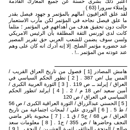
أعتبر ذلك بشرى حسنة عن جميع المعارك القادمة
وإمتلاء سرورا (63 )
لقد علق العراقيون آمالهم بالمؤتمر و جهود فيصل بقدر
ما علق فيصل نجاحه في المؤتمر لكن مآرب الاستعمار
حالت دون تحقيق هدف من أهدافهم في المؤتمر ؛ مثلما
كانت لدى لورنس الثقة المطلقة بأن الرئيس الامريكي
ولسن سوف يضمن للشعب العربي حق تقرير المصير
عند حضوره مؤتمر الصلح. إلا إنه أدرك انه كان على وهم
عند عودته من المؤتمر ..! .
ــــــــــــــــــــــــــــــــــــــــــــــــــ
هامش المصادر [1 ] فصول من تاريخ العراق القريب /
المس بيل /ص 387 . [ 2 ] تطور الحكم السياسي في
العراق / إيرلند ــ ص 119 . [ 3 ] الثورة العربية الكبرى /
أمين سعيد /ص 18 م / 2 . [ 4 ] ايرلند /تطور الحكم
السياسي في العراق / ص 120
[ 5 ] الحسني عبدالزراق / الثورة العراقية الكبرى / ص 56
/ ط 5 . [ 6 ] الوردي علي / لمحات اجتماعية من تاريخ
العراق / ص 68 / ج5 / ق 1 . [ 7 ] محبوبة باقر ماضي
النجف وحاضرها / ص 355 / ج1 . [ 8 ] معلومات سعد
صالح / المتحف الوثائقي لثورة العشرين / النجف . [ 9 ]