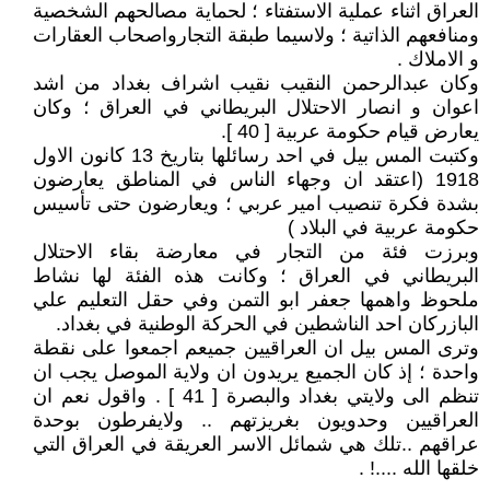
العراق اثناء عملية الاستفتاء ؛ لحماية مصالحهم الشخصية
ومنافعهم الذاتية ؛ ولاسيما طبقة التجارواصحاب العقارات
و الاملاك .
وكان عبدالرحمن النقيب نقيب اشراف بغداد من اشد
اعوان و انصار الاحتلال البريطاني في العراق ؛ وكان
يعارض قيام حكومة عربية [ 40 ].
وكتبت المس بيل في احد رسائلها بتاريخ 13 كانون الاول
1918 (اعتقد ان وجهاء الناس في المناطق يعارضون
بشدة فكرة تنصيب امير عربي ؛ ويعارضون حتى تأسيس
حكومة عربية في البلاد )
وبرزت فئة من التجار في معارضة بقاء الاحتلال
البريطاني في العراق ؛ وكانت هذه الفئة لها نشاط
ملحوظ واهمها جعفر ابو التمن وفي حقل التعليم علي
البازركان احد الناشطين في الحركة الوطنية في بغداد.
وترى المس بيل ان العراقيين جميعم اجمعوا على نقطة
واحدة ؛ إذ كان الجميع يريدون ان ولاية الموصل يجب ان
تنظم الى ولايتي بغداد والبصرة [ 41 ] . واقول نعم ان
العراقيين وحدويون بغريزتهم .. ولايفرطون بوحدة
عراقهم ..تلك هي شمائل الاسر العريقة في العراق التي
خلقها الله ....! .