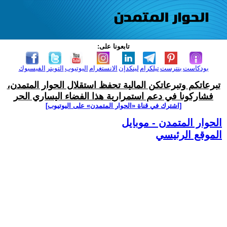
تابعونا على:
بودكاست
بنترست
تيلكرام
لينكدإن
الانستغرام
اليوتيوب
التويتر
الفيسبوك
تبرعاتكم وتبرعاتكن المالية تحفظ استقلال الحوار المتمدن،
فشاركونا في دعم استمرارية هذا الفضاء اليساري الحر
[اشترك في قناة ‫«الحوار المتمدن» على اليوتيوب]
الحوار المتمدن - موبايل
الموقع الرئيسي