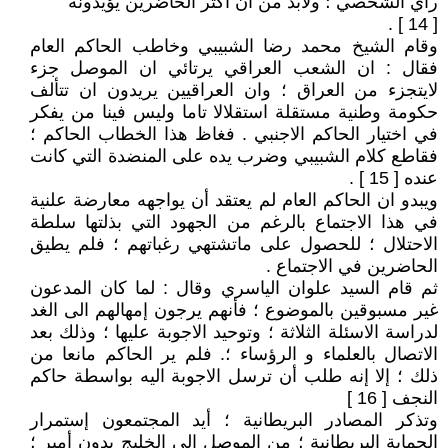
رأي الشخصي ؛ ولابد من ان اكثر الحاضرين يؤيدونه
[ 14 ] .
وقام الشيخ محمد رضا الشبيبي وخاطب الحاكم العام
فقال : ان الشعب العراقي يرتائي ان الموصل جزء
لايتجزء من العراق ؛ وان العراقيين يريدون ان تتألف
حكومة وطنية مستقلة استقلالا تاما وليس فينا من يفكر
في اختيار الحاكم الاجنبي . فغاظ هذا الخطاب الحاكم ؛
فقاطع كلام الشبيبي وضرب يده على المنضدة التي كانت
عنده [ 15 ] .
ويبدو ان الحاكم العام لم يعتقد أن يواجهه معارضة علنية
في هذا الاجتماع بالرغم من الجهود التي بذلتها سلطة
الاحتلال ؛ للحصول على ماتشتهي رغباتهم ؛ فلم يطيق
الحاضرين في الاجتماع .
ثم قام السيد علوان الياسري وقال : لما كان المدعون
غير مسبوقين بالموضوع ؛ فأنهم يرجون إمهالهم الى الغد
لدراسة الاسئلة الثلاثة ؛ وتوحيد الاجوبة عليها ؛ وذلك بعد
الاتصال بالعلماء و الرؤساء ؛. فلم ير الحاكم مانعا من
ذلك ؛ إلا إنه طلب أن ترسل الاجوبة اليه بواسطة حاكم
النجف [ 16 ]
وتذكر المصادر البريطانية ؛ أيد المجتمعون إستمرار
الحماية البريطانية ؛ من الموصل الى الخليج بدون أمير ؛