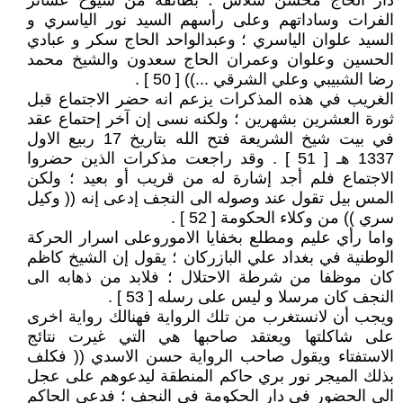
دار الحاج محسن شلاش ؛ بطائفة من شيوخ عشائر
الفرات وساداتهم وعلى رأسهم السيد نور الياسري و
السيد علوان الياسري ؛ وعبدالواحد الحاج سكر و عبادي
الحسين وعلوان وعمران الحاج سعدون والشيخ محمد
رضا الشبيبي وعلي الشرقي ...)) [ 50 ] .
الغريب في هذه المذكرات يزعم انه حضر الاجتماع قبل
ثورة العشرين بشهرين ؛ ولكنه نسى إن آخر إحتماع عقد
في بيت شيخ الشريعة فتح الله بتاريخ 17 ربيع الاول
1337 هـ [ 51 ] . وقد راجعت مذكرات الذين حضروا
الاجتماع فلم أجد إشارة له من قريب أو بعيد ؛ ولكن
المس بيل تقول عند وصوله الى النجف إدعى إنه (( وكيل
سري )) من وكلاء الحكومة [ 52 ] .
واما رأي عليم ومطلع بخفايا الاموروعلى اسرار الحركة
الوطنية في بغداد علي البازركان ؛ يقول إن الشيخ كاظم
كان موظفا من شرطة الاحتلال ؛ فلابد من ذهابه الى
النجف كان مرسلا و ليس على رسله [ 53 ] .
ويجب أن لانستغرب من تلك الرواية فهنالك رواية اخرى
على شاكلتها ويعتقد صاحبها هي التي غيرت نتائج
الاستفتاء ويقول صاحب الرواية حسن الاسدي (( فكلف
بذلك الميجر نور بري حاكم المنطقة ليدعوهم على عجل
الى الحضور في دار الحكومة في النجف ؛ فدعى الحاكم