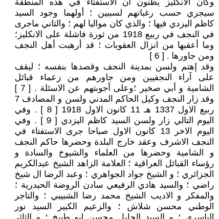
وكان الانكليز يظنون ان الاستفتاء في هذه المنطقة
سيجري حسب رغباتهم لسببين ؛ أولهما وجود السيد
كاظم اليزدي فيها ؛ والذي كان مواليا لهم ؛ والثاني ماجرى
في النجف في ربيع 1918 من ثورة فاشلة على الانكليز؛
وما أعقبها من انزال العقوبات ؛ قد أرهبت أهل النجف
ومن جاورها . [ 6 ]
وقد إهتم ولسن بمدينة النجف وقصدها بنفسه ؛ ليقف
على آراء النجفيين ومن جاورهم من زعماء قبائل
الشامية و أبي صخير ؛وعلى أجوبتهم عن الاسئلة . [ 7 ]
وقد زار النجف وكيل الحاكم المدني ولسن و المصادف 7
ربيع الاول 1337 هـ 11 كانون الاول 1918 [ 8 ] . وفي
اليوم التالي زار ولسن السيد كاظم اليزدي [ 9 ] . وفي
اليوم الاخر 13 كانون الاول صباحا جرى الاستفتاء في
النجف الاشرف وعقد خارج البلدة وحضرها حاكم النجف
و الشامية وحضرها من العلماء والشيوخ والسادة و
رؤساء القبائل العراقية ؛ العلامة الزاهد الشيخ عبدالكريم
الجزائري ؛ و الشيخ جواد الجواهري ؛ وعبد الرضا ال شيخ
راضي ؛ والسيد هادي الرفيعي سادن الروضة الحيدرية ؛
والمفكر و الاديب الشيخ محمد رضا الشبيبي ؛ والتاجر
الوطني محسن شلاش ؛ والزعيم الكبير السيد نور
الياسري ؛ و السيد الجليل محسن ابو طبيخ ؛ و الثائر