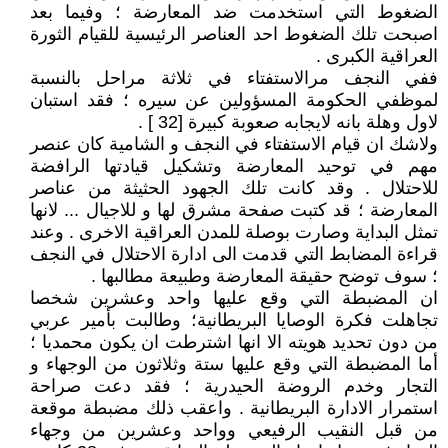
الضغوط التي استخدمت ضد المعارضة ؛ وفيما بعد
اصبحت تلك الضغوط احد العناصر الرئيسية للقيام الثورة
العراقية الكبرى .
ففي النجف مرالاستفتاء في ثلاثة مراحل بالنسبة
لموظفي الحكومة المسؤولين عن سيره ؛ فقد استبان
لاول وهلة بانه لايجابه صعوبة كبيرة [32 ] .
ولاشك ان قيام الاستفتاء في النجف و الشامية كان عنصر
مهم في توحيد المعارضة وتشكيل قيادتها الرافضة
للاحتلال . وقد كانت تلك الجهود الحثيثة من عناصر
المعارضة ؛ قد كتبت صفحة مشرق لها و للاجيال ... لانها
تمثل البداية وصارت بوصلة للمدن العراقية الاخرى . وعند
قراءة المضابط التي قدمت الى ادارة الاحتلال في النجف
؛ سوف توضح حقيقة المعارضة وطبيعة مطالبها .
ان المضبطة التي وقع عليها واحد وعشرين شخصا
تجاهلت فكرة الوصايا البريطانية؛ وطالبت بأمير عربي
من دون تحديد هويته الا انها اشترطت ان يكون محمديا ؛
أما المضبطة التي وقع عليها ستة وثلاثون من الوجهاء و
التجار وخدم الروضة الحيدرية ؛ فقد دعت صراحة
استمرار الادارة البريطانية . واعقب ذلك مضبطة موقعة
من قبل النقيب الرفيعي وواحد وعشرين من وجهاء