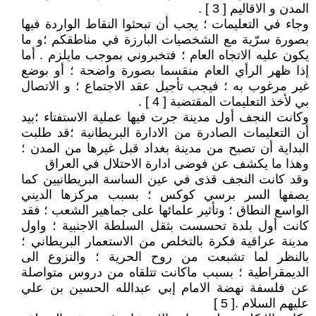
المدن و الاقاليم [ 3 ] .
وجاء في التعليمات ؛ يجب أن تبحثوا النقاط الواردة فيها
بصورة سرّية مع الشخصيات البارزة في مناطقكم ؛و ما
يكون عليه الاتجاه العام ؛ فتخبروني بموجب مايلزم . أما
إذا ظهر الرأي العام منقسما بصورة واضحة ؛ أو بوضع
غير مرغوب به ؛ فيجب تأجيل عقد الاجتماع ؛ و الاتصال
بي لأخذ التعليمات المقتضبة [ 4 ] .
وكانت النجف أول مدينة جرت فيها عملية الاستفتاء ؛بيد
أن التعليمات الصادرة من الادارة البريطانية ؛قد طلبت
البداية أن تصبح من مدينة بغداد قبل غيرها من المدن ؛
وهذا ما يكشف عن فوضى ادارة الاحتلال في العراق
وقد كانت النجف قذى في عين الساسة البريطانيين كما
يصفها السر برسي كوكس ؛ بسبب مركزها الديني
الواسع النطاق ؛ وتأثير علمائها على جماهير الشعب ؛ فقد
كانت أول بلدة تحسست بثقل السلطة الاجنبية ؛ واول
مدينة عراقية فكرة بالتخلص من الاستعمار البريطاني ؛
بالنظر لما تشبعت من روح الحرية ؛ والنزوع الى
الديمقراطية ؛ بسبب ماكانت تتلقاه من دروس متواصلة
عن فلسفة نهضة الامام إبي عبدالله الحسين بن علي
عليهم السلام .[ 5 ]