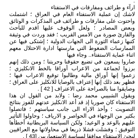
.
ارآء و طرائف ومفارقات في الاستفتاء
لاشك إن عملية الاستفتاء العام في العراق ؛ اشتملت
واحتوت على مفارقات و طرائف في المذكرات و الوثائق
وبعض المصادر ؛ ولعل الوقوف عليها اقدم للباحث
والقارئ صورة من الامس القريب ؛ فقد وردت في وثيقة
كتبها زعماء الثورة الى الجهات الدولية ؛ إشتكى فيها عن
الممارسات الضغوط التي مارستها ادارة الاحتلال معهم
اثناء عماية الاستفتاء.. وجاء فيها
صاروا يسعون في تضيع حقوقنا وحريتنا ؛ ومن ذلك إنهم
برزوا لجماعة من الاعراب أوراقا بالخط الانكليزي ؛
زعموا إنها أوراق مالية وطالبوا توقيع الاعراب فيها ؛
فظهر بعد ذلك إنها إعتراف بالوصايا للانكليز على العراق ؛
وصايقوا منا بالصراحة على الاعتراف [ 42 ] .
ويقول الشبيبي محمد رضا : ولابد من القول ان هذا
الاستفتاء كان صوريا إذ قد أعد الانكليز عدتهم للفوز بنتائج
التصويت ؛ وأخذ الاراء الى جانب سياستهم ؛ فاتصلوا
بكثير من الوجهاء في الحواصر و الارياف ؛ وحاولوا التأثير
عليهم بالوعد و الوعيد؛ ولكن السياسة البريطانية أخطأها
التوفيق ؛ وفشلت فشلا ذريعا في محاولاتها مع العراقيين
ليجئ الاستفتاء موافقا لسياسة الاستعماريين [43 ] .