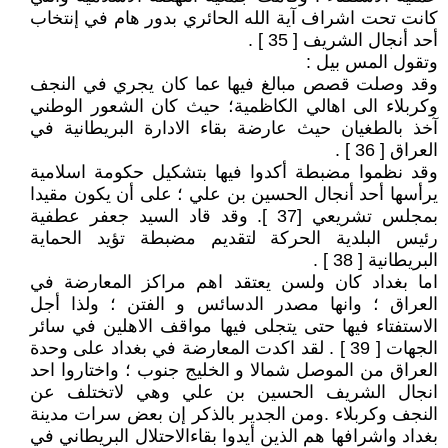
كانت تحت اشراف آية الله الحائري بدور هام في إنتخاب
أحد أنجال الشريف [ 35 ] .
وتقول المس بيل :
وقد وصلت قصص مبالغ فيها عما كان يجري في النجف
وكربلاء الى اهالي الكاظمية؛ حيث كان الشعور الوطني
آخذ بالطغيان حيث عارضة بقاء الادارة البريطانية في
العراق [ 36 ] .
وقد نظموا مضبطة أكدوا فيها بتشكيل حكومة اسلامية
يرأسها أحد أنجال الحسين بن علي ؛ على أن يكون مقيدا
بمجلس تشريعي [37 ]. وقد قاد السيد جعفر عطفية
رئيس البلدية الحركة لتقديم مضبطة تؤيد الحماية
البريطانية [ 38 ] .
اما بغداد كان ولسن يعتقد اهم مراكز المعارضة في
العراق ؛ وانها مصدر الدسائس و الفتن ؛ ولذا أجل
الاستفتاء فيها حتى يتجلى فيها مواقف الاهلين في سائر
الجهات [ 39 ] . لقد اكدت المعارضة في بغداد على وحدة
العراق من الموصل شمالا و الخليج جنوب ؛ واختاروا احد
انجال الشريف الحسين بن علي وهي لاتختلف عن
النجف وكربلاء .ومن الجدير بالذكر إن بعض سرات مدينة
بغداد واشرافها هم الذين أيدوا بقاءالاحتلال البريطاني في