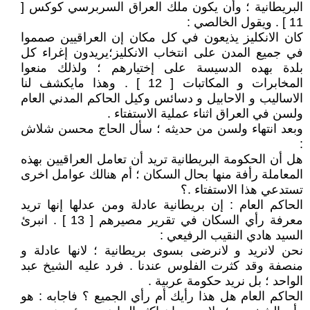
البريطانية ؛ وأن يكون ملك العراق السربرسي كوكس [
11 ] . ويقول الخالصي :
كان الانكليز يذيعون في كل مكان إن العراقيين صمموا
في جميع المدن على انتخاب الانكليز؛يريدون إغراء كل
بلدة بهده الدسيسة على إختيارهم ؛ ولذلك منعوا
المخابرات و المكاتبات [ 12 ] . وهذا مايكشف لنا
الاساليب و الاحابيل و دسائس وكيل الحاكم المدني العام
ولسن في العراق اثناء عملية الاستفتاء .
وبعد انتهاء ولسن من حديثه ؛ سأل الحاج محسن شلاش
:
هل أن الحكومة البريطانية تريد أن تعامل العراقيين بهذه
المعاملة رأفة منها بحال السكان ؛ أم هنالك عوامل اخرى
تستدعي هذا الاستفتاء .؟
الحاكم العام : إن بريطانية عادلة ومن عدلها إنها تريد
معرفة رأي السكان في تقرير مصيرهم [ 13 ] . انبرئ
السيد هادي النقيب الرفيعي :
نحن لانريد و لانرضى بسوى بريطانية ؛ لانها عادلة و
منصفة وقد كثرت الفلوس عندنا . فرد عليه الشيخ عبد
الواحد ؛ بل نريد حكومة عربية .
الحاكم العام هل هذا رأيك أم رأي الجميع ؟ فاجابه : هو