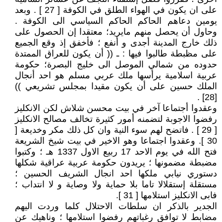
على ان يكون في الهواء الطلق في الكوفة [ 27 ] . وبعد
يومين دعاهم الحاكم الحاكم السياسي الى الكوفة .
وحاول أن يحصل منهم مايريد؛ معتقدا إن الحصول على
ذلك خارج المدينة أجدى و أنفع ؛ فأخفق إذ وقع الجميع
على مظبطة طالبوا فيها : ـ (( أن يكون للعراق الممتدة
حدوده من شمالي الموصل الى خليج البصرة؛ حكومة
عربية اسلامية يرأسها ملك عربي مسلم هو احد أنجال
الملك حسين على أن يكون مقيدا بمجلس تشريعي ))
[28] .
وعقدوا أجتماعا آخر في بيت محسن شلاش لكن الانكليز
رفضوا الاجوبة لتضمنه أمور كثيرة تخالف مصالح الانكليز
[ 29 ] . فاتضح لهم سوء النية وان كل ذلك مكر وخديعة [
30 ]. وعقدوا اجتماعا وهو الاخير في بيت شيخ الشريعة
فتح الله في يوم الاحد 17 ربيع الاول 1337 هـ ؛ وكتبوا
مضبطة مضمونها ؛ يريدون حكومة عربية عراقية شكلها
دستوري نيابي ملكها احد انجال الشريف الحسين ؛
مستقلة إستقلالا تاما بلا حماية ولا وصاية و لا انتداب ؛
فابى الانكليز استلامها [ 31 ].
الجدير بالذكر ان سلطات الاحتلال كلما وردت اليهم
مضابط لا توافق رغباتهم رفضوا استلامها ؛ وناهيك عن