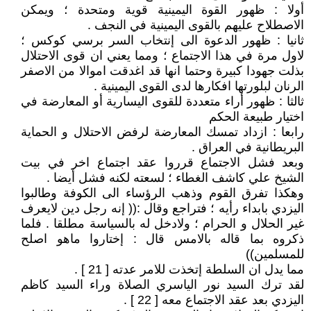
أولا : ظهور القوة اليمينية قوية ومتحدة ؛ ويمكن
الاصطلاح عليهم بالقوى اليمينية في النجف .
ثانيا : ظهور الدعوة الى إنتخاب السر برسي كوكس ؛
لاول مرة في هذا الاجتماع ؛ ومما يعني ان قوى الاحتلال
بذلت جهودا كبيرة وحتما انها قد اغدقت اموالا من الاصفر
الرنان لبلورتها افكارها لدى القوى اليمينية .
ثالثا : ظهور أراء متعددة للقوى اليسارية أو المعارضة في
اختيار طبيعة الحكم
رابعا : ازداد تمسك المعارضة لرفض الاحتلال و الحماية
البريطانية في العراق .
وبعد فشل الاجتماع قرروا عقد اجتماع اخر في بيت
الشيخ علي كاشف الغطاء ؛ لسعته لكنه فشل أيضا .
وهكذا تفرق القوم وذهب الرؤساء الى الكوفة وطالبوا
اليزدي بابداء رأيه ؛ فتراجع وقال :(( إنه رجل دين لايعرف
غير الحلال و الحرام ؛ ولادخل له بالسياسة مطلقا . فلما
ذكروه بما قاله بالامس قال : إختاروا ماهو اصلح
للمسلمين))
مما يدل ان السلطة إتخذت للامر عدته [ 21 ] .
لقد ترك السيد نور الياسري الصلاة وراء السيد كاظم
اليزدي بعد عقد الاجتماع معه [ 22 ] .