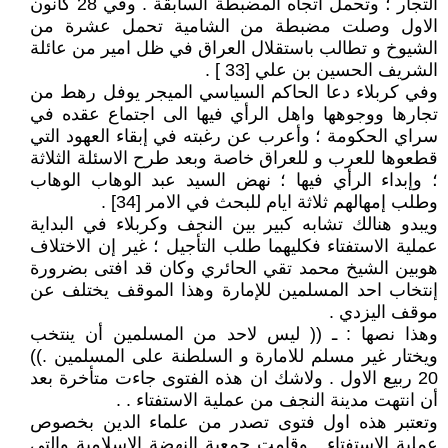
التجار ؛ وتحمل اتجاه المضبطة السابقة . وفي 28 كانون
الاول وصلت مضبطة من الشامية تحمل عشرة من
الشيوخ و تطالب باستقلال العراق في ظل امير من عائلة
الشريف الحسين بن علي [33 ] .
وفي كربلاء دعا الحاكم السياسي الميجر يوفل رهط من
تجارها ووجوهها واهل الرأي فيها الى اجتماع عقده في
سراي الحكومة ؛ وأعرب عن رغبته في إبقاء العهود التي
قطعوها للعرب و للعراق خاصة وبعد طرح الاسئلة الثلاثة
؛ وإبداء الرأي فيها ؛ نهض السيد عبد الوهاب الوهاب
وطلب إمهالهم ثلاثة ايام للبحث في الامر [34] .
ويبدو هنالك تشابه كبير بين النجف وكربلاء في البداية
عملية الاستفتاء فكليهما طلب التأجيل ؛ غير إن الاختلاف
هوبين الشيخ محمد تقي الحائري وكان قد افتى بضرورة
إنتخاب احد المسلمين للإمارة وهذا الموقف يختلف عن
موقف اليزدي .
وهذا نصها : ـ (( ليس لاحد من المسلمين أن ينتخب
ويختار غير مسلم للامارة و السلطنة على المسلمين .))
20 ربيع الاول . ولاشك ان هذه الفتوى جاءت متأخرة بعد
أن انتهت مدينة النجف من عملية الاستفتاء . .
وتعتبر هذه اول فتوى تصدر من علماء الدين بخصوص
عملية الاستفتاء . وقامت جمعية النهضة الاسلامية والتي