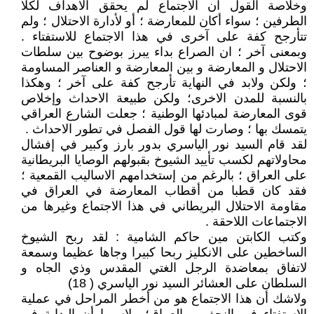
وخلاصة القول ان الاجتماع لم يحقق الاهداف لكلا
الطرفين ؛ سواء أكان للمعارضة ؛ أو لأدارة الاحتلال ؛ ولم
تتأرجح كفة على آخرى في هذا الاجتماع للاستفتاء .
وبمعنى آخر ؛ ان الصراع بداء يبرز بوضوح بين سلطات
الاحتلال و المعارضة و بين المعارضة و العناصر المساومة
؛ ولكن ولابد في النهاية تأرجح كفة على آخر ؛ وهكذا
بالنسبة للمدن الاخرى؛ ولكن طبيعة الاحداث وإخلاص
قوى المعارضة لمبادئها الوطنية ؛ جعلت الشارع العراقي
يتمسك بها ؛ وصارت لها قول الفصل في تطور الاحداث .
لقد قام السيد نور الياسري بدور بارز وكبير في إفشال
محاولاتهم لكسب تأييد الشيوخ بقبولهم الوصايا البريطانية
على العراق ؛ بالرغم من إستخدامهم الاساليب القمعية ؛
فقد كان قطبا من أقطاب المعارضة في العراق في
مقاومة الاحتلال البريطاني في هذا الاجتماع وغيرها من
الاجتماعات اللاحقة .
وكتب الكابتن مين حاكم الشامية : لقد ربح الشيوخ
الساخطين على الانكليز ربحا كبيرا وجاها عظيما وسمعة
لاتفاق بمعاضدة الرجل الغتي المقدس وذي الجاه و
السلطان على العشائر السيد نور الياسري ( 18)
ولاشك أن هذا الاجتماع هو من أخطر المراحل في عملية