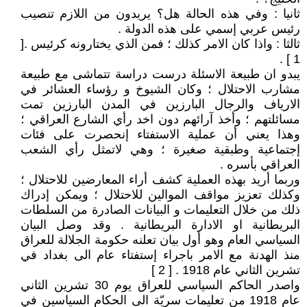
ثانيا : وفي هذه الحالة هل؟ يريدون من اللازم تنصيب
رئيس عربي إسمي على هذه الدولة .
ثالثا : واذا كان الامر كذلك ؛ فمن الذي يختارونه كرئيس .[
1 ] .
يبدو ان طبيعة الاسئلة درست دراسة تتماشى مع طبيعة
مشارب الاحتلال ؛ وكان الشيوخ و رؤساء العشائر في
الارياف والرجال البارزين في المدن البارزين تمت
مسائلتهم ؛ وأخذ آرائهم دون اخد رأي الشارع العراقي ؛
وهذا يعني أن عملية الاستفتاء إنحصرت على فئات
إجتماعية وطبقية صغيرة ؛ وهي لاتمثل رأي الشعب
العراقي بأسره .
وربما أريد بهذه العملية كشف أراء المعارضين للاحتلال ؛
وكذلك تعزيز مواقف الموالين للاحتلال ؛ ويمكن إدراك
ذلك من خلال التعليمات و البيانات الصادرة من السلطات
البريطانية او الادارة البريطانية . وقد وصل البيان
السياسي العام وهو أول بيان تعلنه حكومة الجلالة للعراق
منذ الهدنة مع الامر باجراء إستفتاء عام الى بغداد في
تشرين الثاني عام 1918 . [ 2 ]
واصدر الحاكم السياسي للعراق يوم 30 تشرين الثاني
عام 1918 من تعليمات سريّة الى الحكام السياسين في