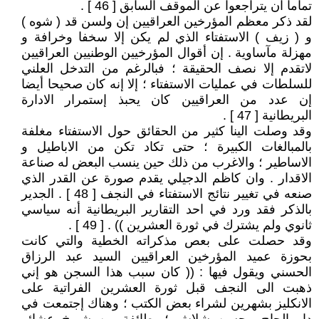
تماما ان يتراجعوا عن الموقف السابق [ 46 ] .
لقد ذكر معظم المؤرخين العراقيين إن ولسن قد ( شوه )
و ( زيف ) الاستفتاء الذي لم يكن إلا سخفا وخرافة و
مهزلة مآساوية . إن أقوال المؤرخيين الوطنيين العراقيين
لاتقدم إلا نصف الحقيقة ؛ فبالرغم من التدخل العلني
للسلطات في عمليات الاستفتاء ؛ إلا إنه كان صحيحا أيضا
إن عدد من العراقيين كان يحبذ إستمرار الادارة
البريطانية [ 47 ] .
وقد وصلت الينا كثير من الحقائق حول الاستفتاء مغلفة
بالمبالغات الكبيرة ؛ حتى تكاد تكن من الاباطيل و
الاساطير ؛ والاغرب من ذلك حين ينسب البعض له صناعة
الاقدار . وان كاظم الدجيلي يقدم صورة عن القدر الذي
صنعه في تغيير نتائج الاستفتاء في النجف [ 48 ] . الجدير
بالذكر فقد ورد في احد التقارير البريطانية أنه سياسي
ثانوي ولم يشترك في ثورة العشرين )) . [ 49 ] .
وقد حصلت على بعص مذكراته الخطية والتي كانت
بحوزة عميد المؤرخين العراقيين السيد عبد الرزاق
الحسني ويقول فيها : (( كان سبب هذا السجن هو إني
ذهبت الى النجف قبل ثورة العشرين الفراتية على
الانكليز بشهرين لشراء بعض الكتب ؛ وهناك إجتمعت في