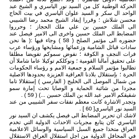
الحركة الوطنية كل من السيد نور الياسري و الشيخ عبد
الواحد ال سكر و السيد علوان الياسري في بيت الحاج
محسن شلاش ؛ وقررا إيفاد الشيخ محمد رضا الشبيبي
الى الملك حسين بن علي ملك الحجاز ؛ وحرروا
المضابط الى الملك حسين واخرى الى الامير فيصل عند
حضوره الى مؤتمر الصلح ( 58 ) وجاء فيها :( ها نحن
سادات قبائل الشامية وزعمائها ومشايخها ورؤساء عرب
فرات النجف و الكوفة ؛ نفوض سموكم تفويضا مطلقا
على تحقيق آمالنا القومية ؛ ونوكلكم توكيلا عاما شاملا أن
تطالبوا مؤتمر السلام و جمعية الامم و رؤساء الحكومات
الحرة ؛ بإستقلال بلادنا العراقية العزيزة بحدودها الاصلية
من شمال الموصل الى الخليج ( الفارسي ) إستقلالا تاما
مجردا من شائبة الحماية و الوصايا تحت إمارة سمو
شقيقكم الامير عبد الله بن الملك حسين ...) ( 59 ) .
وتجدر الاشارة كانت معظم نفقات سفر الشبيبي من عند
السيد نور الياسري[ 60 ] .
لاشك ان تحرير المضابط الى فيصل يكشف ان السيد نور
الياسري كان يتابع مجريات الاحداث الدولية التي تخدم
العراق متخذا جميع السبل السياسية والوسائل الاعلامية
في المحافل الدولية من اجل استقلال العراق الاستقلال