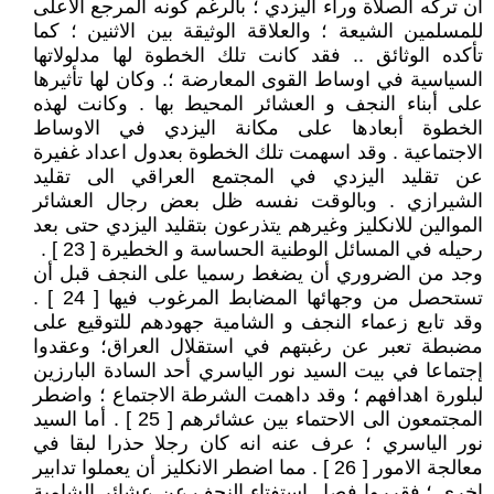
ان تركه الصلاة وراء اليزدي ؛ بالرغم كونه المرجع الاعلى
للمسلمين الشيعة ؛ والعلاقة الوثيقة بين الاثنين ؛ كما
تأكده الوثائق .. فقد كانت تلك الخطوة لها مدلولاتها
السياسية في اوساط القوى المعارضة ؛. وكان لها تأثيرها
على أبناء النجف و العشائر المحيط بها . وكانت لهذه
الخطوة أبعادها على مكانة اليزدي في الاوساط
الاجتماعية . وقد اسهمت تلك الخطوة بعدول اعداد غفيرة
عن تقليد اليزدي في المجتمع العراقي الى تقليد
الشيرازي . وبالوقت نفسه ظل بعض رجال العشائر
الموالين للانكليز وغيرهم يتذرعون بتقليد اليزدي حتى بعد
رحيله في المسائل الوطنية الحساسة و الخطيرة [ 23 ] .
وجد من الضروري أن يضغط رسميا على النجف قبل أن
تستحصل من وجهائها المضابط المرغوب فيها [ 24 ] .
وقد تابع زعماء النجف و الشامية جهودهم للتوقيع على
مضبطة تعبر عن رغبتهم في استقلال العراق؛ وعقدوا
إجتماعا في بيت السيد نور الياسري أحد السادة البارزين
لبلورة اهدافهم ؛ وقد داهمت الشرطة الاجتماع ؛ واضطر
المجتمعون الى الاحتماء بين عشائرهم [ 25 ] . أما السيد
نور الياسري ؛ عرف عنه انه كان رجلا حذرا لبقا في
معالجة الامور [ 26 ] . مما اضطر الانكليز أن يعملوا تدابير
اخرى ؛ فقرروا فصل إستفتاء النجف عن عشائر الشامية