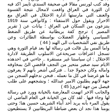
وقد كتب لورنس مقالا في صحيفة السندي تايمز اكد فيه
ان الثورة في العراق واقعت لامحال نتيجة القسوة
والعنف التي مارستها ادارة الاحتلال في العراق مع
الاحرار ويقول حول الاستفتاء : وكانوافي سنة 1919
ينتزعون من السكان في العراق ؛ بيانات عن ( تقرير
المصير ) ترجح كفة بريطانية عن طريق الضغط
السياسي واظهار العضلات بواسطة الطائرات وعن
طريق نفي الشخصيات الى الهند ( 44 )
واما المس بيل قالت في رسالة لها بعد قيام الثورة وهي
تسجل اعترافات صريحةعن الاسلوب الطريقة لادارة
الاحتلال : ان سياستنا غير مستقرة .. جاءني في احدهذه
الايام سيد صغير متحير من النجف فأفضى الىّ بمخاوفه
واماله وكان خجولا جدا .. فتركني أشعر بأنهم لا يعرفون
ما هو غرضنا في كل ما نعمله . فنحن ندخلهم السجن من
جهة لانهم يطلبون الامير عبدالله ؛ ونشجعهم على طلب
فيصل من جهة اخرى( 45 )
والجانب الاخر اتهمت المعارضة بالخيانة وورد في رسالة
لها وجاء فيها . لقد كان من الخيانة في العام الماضي ان
يقول المرء بأنه يريد أحد أبناء الشريف حسين هنا؛ وحتى
يومنا هذا نجد ان بعض ضباطنا البريطانيين لا يستطيعون