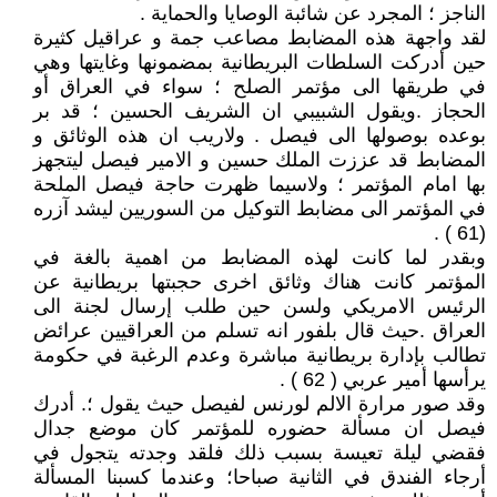
الناجز ؛ المجرد عن شائبة الوصايا والحماية .
لقد واجهة هذه المضابط مصاعب جمة و عراقيل كثيرة
حين أدركت السلطات البريطانية بمضمونها وغايتها وهي
في طريقها الى مؤتمر الصلح ؛ سواء في العراق أو
الحجاز .ويقول الشبيبي ان الشريف الحسين ؛ قد بر
بوعده بوصولها الى فيصل . ولاريب ان هذه الوثائق و
المضابط قد عززت الملك حسين و الامير فيصل ليتجهز
بها امام المؤتمر ؛ ولاسيما ظهرت حاجة فيصل الملحة
في المؤتمر الى مضابط التوكيل من السوريين ليشد آزره
(61 ) .
وبقدر لما كانت لهذه المضابط من اهمية بالغة في
المؤتمر كانت هناك وثائق اخرى حجبتها بريطانية عن
الرئيس الامريكي ولسن حين طلب إرسال لجنة الى
العراق .حيث قال بلفور انه تسلم من العراقيين عرائض
تطالب بإدارة بريطانية مباشرة وعدم الرغبة في حكومة
يرأسها أمير عربي ( 62 ) .
وقد صور مرارة الالم لورنس لفيصل حيث يقول ؛. أدرك
فيصل ان مسألة حضوره للمؤتمر كان موضع جدال
فقضي ليلة تعيسة بسبب ذلك فلقد وجدته يتجول في
أرجاء الفندق في الثانية صباحا؛ وعندما كسبنا المسألة