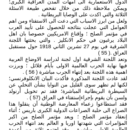
الدول الاستعمارية الى امهات المدن العراقية الكبرى؛
ويمكن ملاحظة ذلك من خلال تفحص طبيعة الاسئلة
الثلاثة والتي اكدت على الوصايا البريطانية .
ولعل من ابرز الاسباب التي دعت الى الاستفتاء ومن اهم
العوامل التي عجلت بنتائجه للحصول على تأييد العرب
في مؤتمر الصلح ؛ وإقناع الامريكيين خصوصا بان اهل
البلاد يرغبون في حكم الانكليز . والتي بحثتها اللجنة
الشرقية في يوم 27 تشرين الثاني 1918 حول مستقبل
العراق .( 55 )
وتعد اللجنة الشرقية اول لجنة لدراسة الاوضاع العربية
فيها نهاية الحرب العالمية الاولى بأيام قلائل ؛ وبرزت
اهمية هذه اللجنة بعد إنتهاء الحرب مباشرة ( 56 ) .
لقد عادت اللجنة المذكورة فأكدت البيان الانكلوفرنسي؛
لكنها لم تظهر سوى القليل من النوايا بشأن التخلي عن
السيطرة البريطانية المباشرة؛ فقد تم تخويل أرنولد
ولسن بأن يقوم بإجراءإستفتاء في العراق (57 ) .
فقد استطاعوا زعماء المعارضة الوطنية أن ينقلوا هذا
الصراع الى حلبة الصراعات الدولية الكبرى باريس ؛ أثناء
إنعقاد مؤتمر الصلح ؛ ويعد مؤتمر الصلح من اكبر
المؤامرات التي شهدتها اوربا و العالم بعد انتهاء الحرب
العالمية الاولى مباشرة . وقد اجتمع ثلاثة من أعمدة