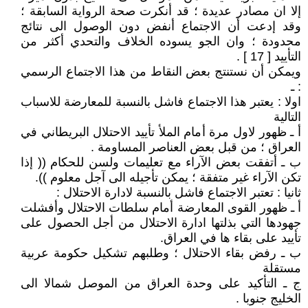
إلا ان مصادر عديدة ؛ قد أنكرت صحة الرواية السابقة ؛
وقد إدعت أن الاجتماع أنفض دون الوصول الى نتائج
محدودة ؛ وان الجو يسوده الخلاف والتحدي أكثر من
التأييد [ 17 ] .
ويمكن أن نستنتج بعض النقاط من هذا الاجتماع الرسمي
: ـ
اولا : يعتبر هذا الاجتماع فاشل بالنسبة للمعارضة للاسباب
التالية
أ ـ ظهور لاول مرة أمام الملأ تأييد الاحتلال البريطاني في
العراق ؛ من قبل بعض العناصر المساومة .
ب ـ أتفقت بعض الآراء مع تعليمات ولسن للحكام (( إذا
تكن الآراء غير متفقة ؛ يمكن تأجيله الى آجل معلوم )).
ثانيا : تعتبر الاجتماع فاشل بالنسبة لادارة الاحتلال :
أ ـ ظهور القوى المعارضة أمام سلطات الاحتلال وأفشلت
جهودها التي بذلتها ادارة الاحتلال من أجل الحصول على
تأييد على بقاء ها في العراق.
ب ـ رفض بقاء الاحتلال ؛ وطلبهم تشكيل حكومة عربية
مستقلة
ج ـ التأكيد على وحدة العراق من الموصل شمالا الى
الخليج جنوبا .