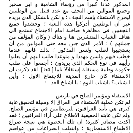
المذكور عددا كبيرا من رؤساء الشامية و ابي صخير
وجميع الموالين من النجف مع عدد قليل من الوطنيين
ليخرج الاستفتاء بإسم النجف ؛ و لكن بالشكل الذي يريده
غير ان الوطنيين أدركوا هذه اللعبة ؛ وحشدوا جميع
النجفيين في مظاهرة صاخبة امام الاجتماع تستمع الى
هتاف الشباب المنتشرين هنا و هناك ( وكان المؤلف من
جملتهم ) ؛ الامر الذي جبن معه حتى الموالين من أن
يستجيبوا لطلب ولسن المذكور ؛ لذلك فانهم عندما
خطب فيهم ولسن مهددا و متوعدا طلب اليهم أن يعلنوا
رأيهم في نوع الحكم الذي يريدون ؛ أجمعوا على طلب
حكومة وطنية مستقلة إستقلالا تاما [ 54 ] .لقد ذكرت ان
الاستفتاء كان خارج المدينة للاجتماع الاول ؛ وأين
الشباب؟ ياشباب اليوم ؛ يا اشياخ الغد ..!
الاستفتاء ومؤتمر الصلح في باريس
لم تكن عملية الاستفتاء في العراق إلا وسيلة لتحقيق غاية
كبرى هي تأييد العراقيون للبريطانيين في مؤتمر الصلح.
ولم تكن غايته الحقيقية الاطلاع على أراء العراقيين ؛ فقد
اكدت مصادر كثيرة؛ ان تلك الخطوة هي نتيجة صراع
الاطماع الاستعمارية ؛ وانتقلت الصراعات من عواصم