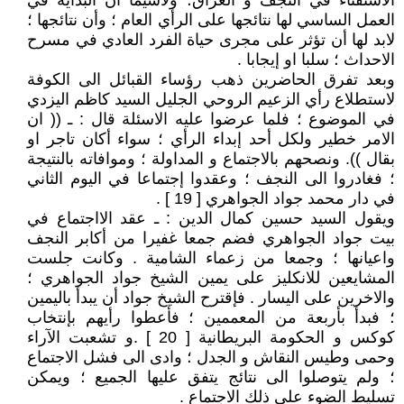
الاستفتاء في النجف و العراق؛ ولاسيما أن البداية في
العمل الساسي لها نتائجها على الرأي العام ؛ وأن نتائجها ؛
لابد لها أن تؤثر على مجرى حياة الفرد العادي في مسرح
الاحداث ؛ سلبا او إيجابا .
وبعد تفرق الحاضرين ذهب رؤساء القبائل الى الكوفة
لاستطلاع رأي الزعيم الروحي الجليل السيد كاظم اليزدي
في الموضوع ؛ فلما عرضوا عليه الاسئلة قال : ـ (( ان
الامر خطير ولكل أحد إبداء الرأي ؛ سواء أكان تاجر او
بقال )). ونصحهم بالاجتماع و المداولة ؛ وموافاته بالنتيجة
؛ فغادروا الى النجف ؛ وعقدوا إجتماعا في اليوم الثاني
في دار محمد جواد الجواهري [ 19 ] .
ويقول السيد حسين كمال الدين : ـ عقد الااجتماع في
بيت جواد الجواهري فضم جمعا غفيرا من أكابر النجف
واعيانها ؛ وجمعا من زعماء الشامية . وكانت جلست
المشايعين للانكليز على يمين الشيخ جواد الجواهري ؛
والاخرين على اليسار . فإقترح الشيخ جواد أن يبدأ باليمين
؛ فبدأ بأربعة من المعممين ؛ فأعطوا رأيهم بإنتخاب
كوكس و الحكومة البريطانية [ 20 ] .و تشعبت الآراء
وحمى وطيس النقاش و الجدل ؛ وادى الى فشل الاجتماع
؛ ولم يتوصلوا الى نتائج يتفق عليها الجميع ؛ ويمكن
تسليط الضوء على ذلك الاجتماع .