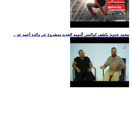
.. محمد عدوية يكشف كواليس ألبومه الجديد ومشروع عن والده أحمد عد