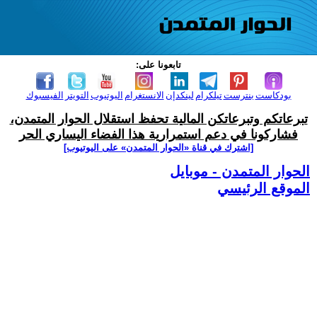
تابعونا على:
بودكاست
بنترست
تيلكرام
لينكدإن
الانستغرام
اليوتيوب
التويتر
الفيسبوك
تبرعاتكم وتبرعاتكن المالية تحفظ استقلال الحوار المتمدن،
فشاركونا في دعم استمرارية هذا الفضاء اليساري الحر
[اشترك في قناة ‫«الحوار المتمدن» على اليوتيوب]
الحوار المتمدن - موبايل
الموقع الرئيسي