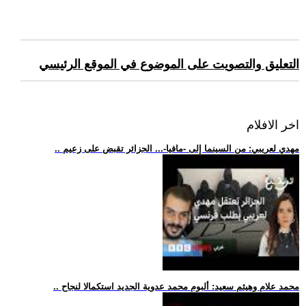
التعليق والتصويت على الموضوع في الموقع الرئيسي
اخر الافلام
.. مهدي لعريبي: من السينما إلى -مافيا-... الجزائر تقبض على زعيم
.. محمد علام وهيثم سعيد: ألبوم محمد عدوية الجديد استكمالا لنجاح