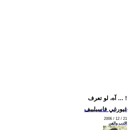
آه، لو تعرف ... !
غيورغي فاسيلييف
2006 / 12 / 21
الادب والفن