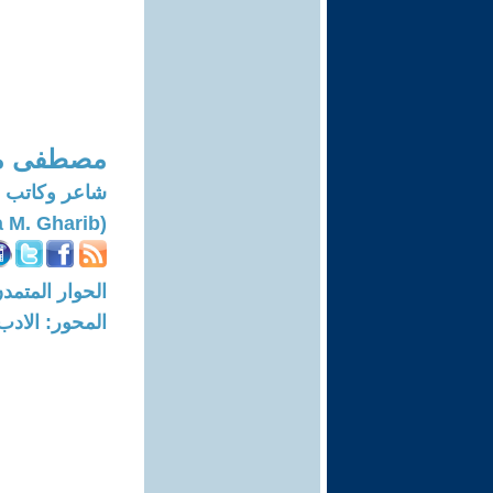
مصطفى م
شاعر وكاتب
(Moustafa M. Gharib)
الحوار المتمدن-العدد: 8071 - 24
المحور: الادب