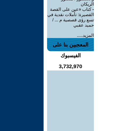
الريكان
-
كتاب «عين على القصة
القصيرة: تأملات نقدية في
تسع رؤى قصصية م ... /
حميد عقبي
المزيد.....
المعجبين بنا على
الفيسبوك
3,732,970