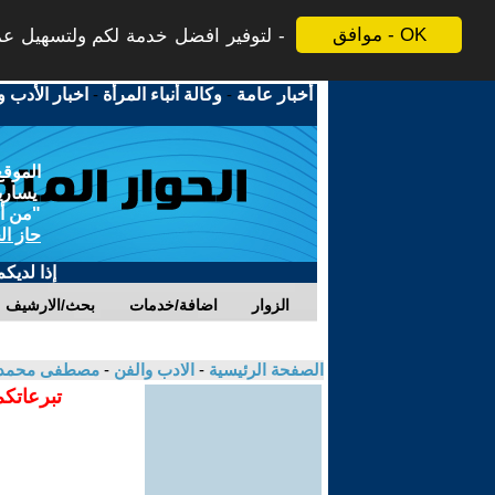
موافق - OK
لتوفير افضل خدمة لكم ولتسهيل عملي
أخبار عامة
-
وكالة أنباء المرأة
-
اخبار الأدب و
الموقع
يسارية
"من أج
حاز ال
إذا لديك
الزوار
اضافة/خدمات
بحث/الارشيف
الصفحة الرئيسية
-
الادب والفن
-
مصطفى محمد
تبرعاتكم