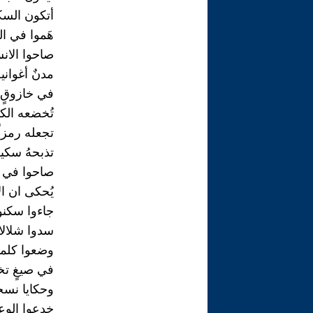
أتكون السك
هَموا في ا
صاحوا الان
مدنٌ أغواني
في خازوقٍ 
تُخضعه الك
تجعله رمزاً
تذبحهُ سكي
صاحوا في 
يُحكى ان ال
جاءوا سكنوا
سدوا شلالا
وضعوا كلما
في صيغٍ تخ
وحكايا نسج
خدعوا الوع