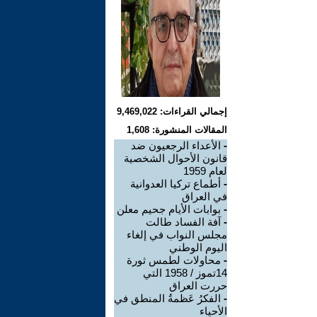
إجمالي القراءات: 9,469,022
المقالات المنشورة: 1,608
-
الأعداء الرجعيون ضد
قانون الأحوال الشخصية
لعام 1959
-
أطماع تركيا العدوانية
في العراق
-
بوابات الأيام جحيم معلن
-
آفة الفساد طالت
مجلس النواب في إلغاء
اليوم الوطني
-
محاولات لطمس ثورة
14تموز / 1958 التي
حررت العراق
-
الفكرُ عَظمةُ المنطق في
الأحياء