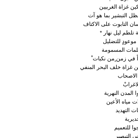
ين غزاة الغربيين
لظل التبشير بما هو آت
سان التابوت على الاكتاف
ة تلطم ليل نهار *
موعودٍ للتضليل
لمات المسمومة
 في زمن ٍمن نكبات ْ
ن غزاة خلف البحر المنفي
الاصحاب
اغرابْ
 المدن النهرية
ت مياه الأعين
ت التهديد
ديرية
وا للتعميم
ي التبصير