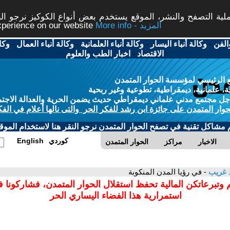
ة التصفح والنشر، الموقع يستخدم بعض أنواع الكوكيز نرجو النق
More info - المزيد
experience on our website
الفن
-
وكالة أنباء اليسار
-
وكالة أنباء العلمانية
-
وكالة أنباء العمال
-
وكا
الاقتصاد
-
اخبار الطب والعلوم
 الرئيسي لمؤسسة الحوار المتمدن
، علمانية، ديمقراطية، تطوعية وغير ربحية
ل مجتمع مدني علماني ديمقراطي حديث يضمن الحرية والعدالة الاجتم
حوار المتمدن على جائزة ابن رشد للفكر الحر والتى نالها أعلام في الفك
م مشاكل تقنية في تصفح الحوار المتمدن نرجو النقر هنا لاستخدام الموقع
كوردي
English
الاخبار
مراكز
الحوار المتمدن
 غريب
- في رؤيا المدن المنكوبة
 وتبرعاتكن المالية تحفظ استقلال الحوار المتمدن، فشاركونا 
استمرارية هذا الفضاء اليساري الحر