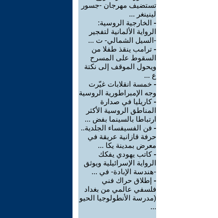
تستضيف مهرجان -جسور
لينينغر ...
-
الخارجية الروسية:
الرواية الألمانية لتفجير
-السيل الشمالي- ت ...
-
ترامب ينقذ طفلا من
السقوط على المسرح
ويحول الموقف إلى نكتة
ع ...
-
خمسة انقلابات غيّرت
وجه الإمبراطورية الروسية
-
كاريليا في صدارة
المناطق الروسية الأكثر
ارتباطا بالسينما بفض ...
-
فن الفسيفساء الجلدية..
حرفة قازانية عريقة في
معرض بمدينة يكا ...
-
كاتب يهودي يفكك
الرواية الإسرائيلية ويوثق
-هندسة الإبادة- في ...
-
إطلاق حراك فني
فلسفي عالمي من بغداد
(مدرسة الأنطولوجيا الحيو
...