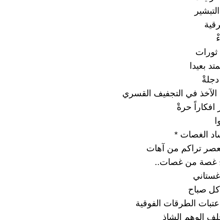
التبشير
قية
ْ
ثورات
تد بعيدا
جلةْ
الآخذ في التجفيف القسري
افكاراً حرةْ
ا
د الغصات *
عصر تراكم من آهات
 غصة من غصات..
اغستاني
كل صباح
تبات الطرقات الفوقية
 خلف الوهم الشاذ