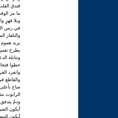
فتدق القلب
ما مر الوقت
وبلا قهرٍ 
في زمن ال
والتلفاز ا
يزيد هموم 
يطرح نفس ا
وتنابلة الد
حطوا فتحات
وانفرد القر
والقاطع في
صاح بأعلى
الرابوت نش
ودمٌ يتدفق
أيكون الصو
أيكون النب