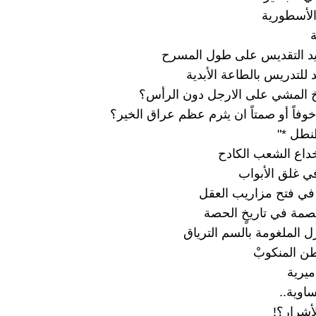
الأسطورية
يد التقديس على طول المسرح
للتدريس بالطاعة الأبدية
ريخ المشي على الارجل دون الرأس؟
فاً أو صمتاً ان يثرم عظم عراق الخير؟
طنطل *"
داع الشعب الكادح
في غلق الأبواب
 في فتح مزاريب العقل
صمة في تاريخٍ الحصة
ل الملغومة بالسم الترياق
طن المنكوبْ
ميرية
ساوية..
أشرار؟!