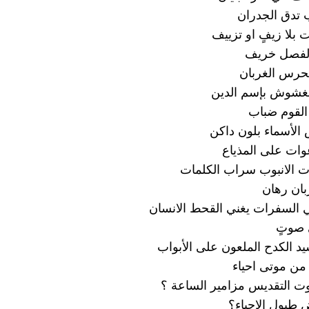
 تدق الجدران
 بلا زيفٍ او تزييف
والفصل خريف
حرس الغربان
لمغشوش بإسم الدين
القوم ضباب
لأسماء بلون داكن
عوات على المذياع
 الانبوب سراب الكلمات
بان رهان
 السفرات يغني القحط الانسان
 صوتٍ
يد الكدح الملعون على الأبواب
 من موتى احياء
ت التقديس مزامير الساعة ؟
ض طبول الاحياء؟