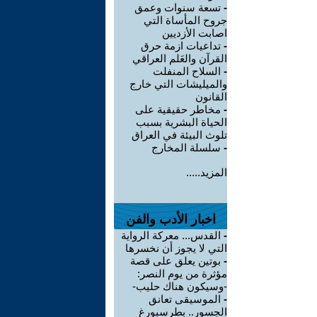
-
تسعة سنوات وعمق
جروح المأساة التي
اصابت الأزديين
-
تداعيات ازمة حرق
القرآن والعَلم العراقي
-
السلاح المنفلت
والميليشات التي خارج
القانون
-
مخاطر حقيقية على
الحياة البشرية بسبب
تلوث البيئة في العراق
-
سلسلة المخارج
المزيد.....
اخبار الأدب والفن
-
القدس... معركة الرواية
التي لا يجوز أن نخسرها
-
بوتين يعلق على قصة
مؤثرة من يوم النصر:
-وسيكون هناك حليب-
-
الموسيقى تعانق
الجسور.. بطرسبورغ