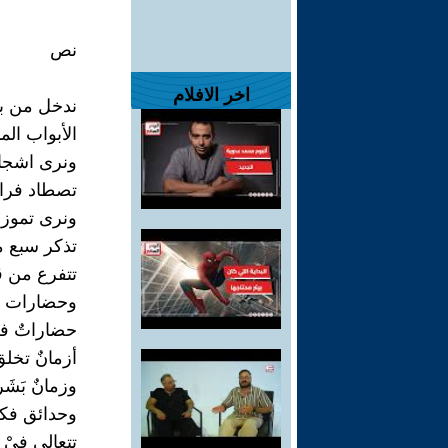
نص
اخر الافلام
ندخل من بو
الأبواب الم
ونرى اشجار
تصطاد فراش
ونرى تموز 
تذكر سبع 
تتفرع من قي
وحضارات ال
حضاراتٌ في
أزمانٌ تخلق
وزمانٌ بَشَ
وحدائق فكر
تتعالى فيْ 