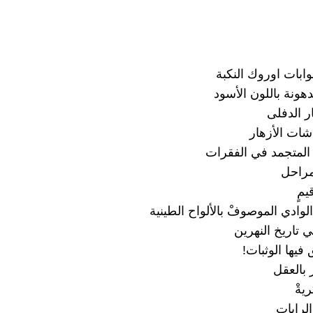
ابات اوروك النكبة
دهونة باللون الأسود
 الدفلى
ات الأزهار
المتجمد في الفقرات
مراحل
مٍ
وادي الموصوفْ بالألواح الطينية
 تاريخ النهرين
 فيها الوثبات!
ر بالعقل
يةْ
الرايات