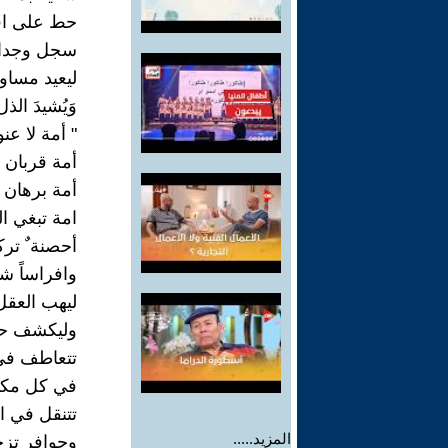
حط على افئ
سجل وجدان 
ليعيد مساو
وَيُشيدَ الذ
" أمة لا عن
أمة قربان
أمة برهان "
امة تبغي ا
أحصنة ٌ تر
وافراساً شه
ليهب العقل
وليكشف حق
تتعاطف في
في كل مكا
تتنقل في ا
المزيد.....
وحوافر تزح