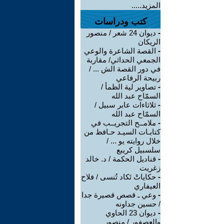
المزيد.....
كتب ودراسات
-
ديوان 24 شعر / منصور
الريكان
-
القصة الشاعرة والوعي
الجمعي الحداثي/ مقاربة
في دور القصة الش ... /
ربيحة الرفاعي
-
تصاوير لية الظمأ /
السمّاح عبد الله
-
ثلاثاءات عابر سبيل /
السمّاح عبد الله
-
ملامــح التجريــب في
كتابـات السيـد حـافظ من
خلال روايته يو ... /
سلسبيل كريبع
-
قناديل الحكمة / د. خالد
زغريت
-
حكاياتْ تَكاد تُنسى / فلاح
العيفاري
-
وعي ـ قصص قصيرة جدا
/ حسين جداونه
-
ديوان 23 الحاوي
والعصفور / منصور