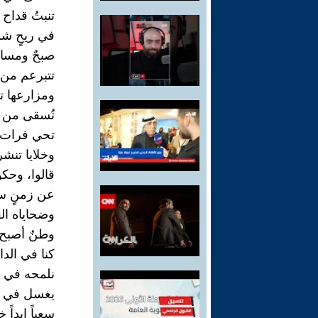
تنبتُ قداح 
في ريحٍ شر
صبحٌ ومساء
تتبرعم من 
ومزارعها تم
تُسقى من د
تحي فرات 
وخلايا تنشر 
قالوا، وحكو
عن زمنٍ سا
وضحاياه ال
وطنٌ أصبح
كنا في الد
نلمحه في 
يغسل في ع
سعياً ابداً