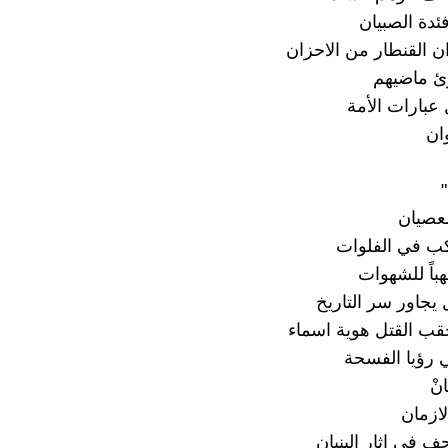
دة الصبيان
القنطار من الاحزان
ئ ماضيهم
ل عبارات الأمة
وان
لعصيان
كب في الفلوات
باً للشهوات
 يجاور سر التاريخ
ب القتل هوية اسماء
 رؤيا الفسحة
نْ
لازمان
ف في اثار البنيان