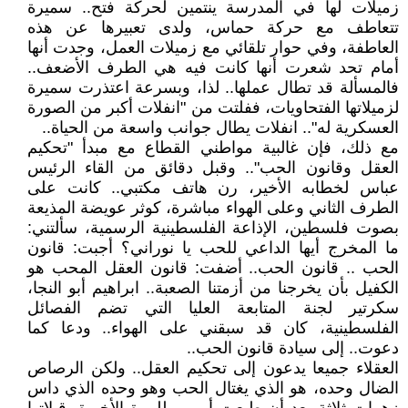
زميلات لها في المدرسة ينتمين لحركة فتح.. سميرة
تتعاطف مع حركة حماس، ولدى تعبيرها عن هذه
العاطفة، وفي حوار تلقائي مع زميلات العمل، وجدت أنها
أمام تحد شعرت أنها كانت فيه هي الطرف الأضعف..
فالمسألة قد تطال عملها.. لذا، وبسرعة اعتذرت سميرة
لزميلاتها الفتحاويات، ففلتت من "انفلات أكبر من الصورة
العسكرية له".. انفلات يطال جوانب واسعة من الحياة..
مع ذلك، فإن غالبية مواطني القطاع مع مبدأ "تحكيم
العقل وقانون الحب".. وقبل دقائق من القاء الرئيس
عباس لخطابه الأخير، رن هاتف مكتبي.. كانت على
الطرف الثاني وعلى الهواء مباشرة، كوثر عويضة المذيعة
بصوت فلسطين، الإذاعة الفلسطينية الرسمية، سألتني:
ما المخرج أيها الداعي للحب يا نوراني؟ أجبت: قانون
الحب .. قانون الحب.. أضفت: قانون العقل المحب هو
الكفيل بأن يخرجنا من أزمتنا الصعبة.. ابراهيم أبو النجا،
سكرتير لجنة المتابعة العليا التي تضم الفصائل
الفلسطينية، كان قد سبقني على الهواء.. ودعا كما
دعوت.. إلى سيادة قانون الحب..
العقلاء جميعا يدعون إلى تحكيم العقل.. ولكن الرصاص
الضال وحده، هو الذي يغتال الحب وهو وحده الذي داس