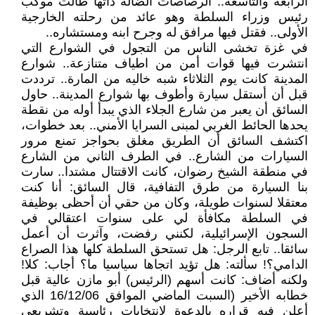
الرابعة والتاسعة.. الرصاصات الضالة ذاتها طالت موكب
رئيس وزراء السلطة وهو عائد من رحلته الخارجية
الأولى.. فقتل فيها مرافق له وجرح ابنه ومستشاره..
في غزة تخشى الناس من التجول في الشوارع التي
انتشرت فيها قوات أمن من اطياف متنازعة.. شوارع
المدينة كانت يوم الثلاثاء شبه خاليه من المارة.. ترددت
قبل أن أستقل سيارة وأطوف بها شوارع المدينة.. حاول
السائق أن يعبر من شارع الجلاء الذي يبدأ أوله من نقطة
يحدها الحائط الغربي لمبنى السرايا الأمني.. بعد خطوات،
اكتشف السائق أن الطريق مغلق بحواجز تمنع مرور
السيارات من الشارع.. في الطرف الثاني من الشارع
في منطقة الشيخ رضوان، كانت الاقتتال مشتدا.. سارت
بنا السيارة من طرق التفافية، قال السائق: أنا كنت
معتقلا لسنوات طويلة، وكان من حقي أن أحظى بوظيفة
في السلطة مكافأة لي على سنوات اعتقالي في
السجون الإسرائيلية، لكنني رفضت، وآثرت أن أعمل
سائقا.. تابع الرجل: هل تستحق السلطة كلها هذا الصراع
الدامي؟! سألته: هل تؤيد اتجاها سياسيا ما؟ أجاب: كلا!
ولكنه أضاف: كانت أسهم (الرئيس) أبو مازن عالية قبل
خطابه الأخير (السبت الماضي الموافق 16/12/06 الذي
أعلن فيه قراره بالدعوة لانتخابات رئاسية وتشريعي