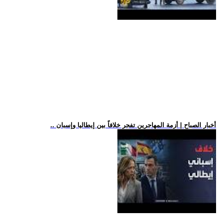
.. أخبار الصباح | أزمة المهاجرين تفجر خلافاً بين إيطاليا وإسبان