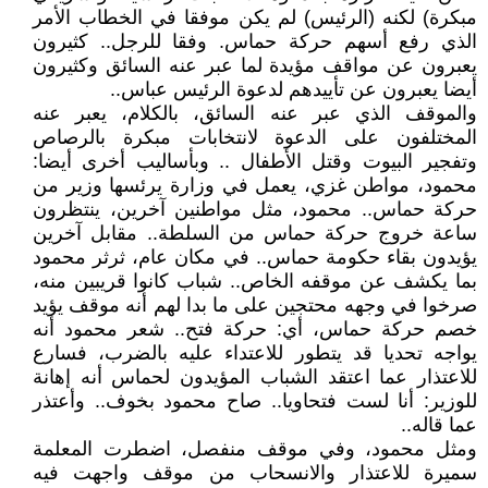
مبكرة) لكنه (الرئيس) لم يكن موفقا في الخطاب الأمر
الذي رفع أسهم حركة حماس. وفقا للرجل.. كثيرون
يعبرون عن مواقف مؤيدة لما عبر عنه السائق وكثيرون
أيضا يعبرون عن تأييدهم لدعوة الرئيس عباس..
والموقف الذي عبر عنه السائق، بالكلام، يعبر عنه
المختلفون على الدعوة لانتخابات مبكرة بالرصاص
وتفجير البيوت وقتل الأطفال .. وبأساليب أخرى أيضا:
محمود، مواطن غزي، يعمل في وزارة يرئسها وزير من
حركة حماس.. محمود، مثل مواطنين آخرين، ينتظرون
ساعة خروج حركة حماس من السلطة.. مقابل آخرين
يؤيدون بقاء حكومة حماس.. في مكان عام، ثرثر محمود
بما يكشف عن موقفه الخاص.. شباب كانوا قريبين منه،
صرخوا في وجهه محتجين على ما بدا لهم أنه موقف يؤيد
خصم حركة حماس، أي: حركة فتح.. شعر محمود أنه
يواجه تحديا قد يتطور للاعتداء عليه بالضرب، فسارع
للاعتذار عما اعتقد الشباب المؤيدون لحماس أنه إهانة
للوزير: أنا لست فتحاويا.. صاح محمود بخوف.. وأعتذر
عما قاله..
ومثل محمود، وفي موقف منفصل، اضطرت المعلمة
سميرة للاعتذار والانسحاب من موقف واجهت فيه