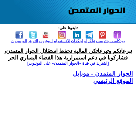
تابعونا على:
بودكاست
بنترست
تيلكرام
لينكدإن
الانستغرام
اليوتيوب
التويتر
الفيسبوك
تبرعاتكم وتبرعاتكن المالية تحفظ استقلال الحوار المتمدن،
فشاركونا في دعم استمرارية هذا الفضاء اليساري الحر
[اشترك في قناة ‫«الحوار المتمدن» على اليوتيوب]
الحوار المتمدن - موبايل
الموقع الرئيسي