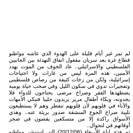
لم تمر غير أيام قليلة على الهدوء الذي عاشه مواطنو
قطاع غزة بعد سريان مفعول اتفاق التهدئة بين الجانبين
الفلسطيني والاسرائيلي.. عاد الخوف من الموت يهدد
الآمنين، هذه المرة ليس من غارات ولا اجتياحات
إسرائيلية، ولكن من زخات كثيفة من رصاص فلسطيني
وتفجيرات تدوي في سكون الليل وفي صخب حياة يومية
يضطهدها الفقر وصراخ مرضى يحتاجون للدواء فلا
يجدونه، وبكاء أطفال مرير يريدون حليبا فتبكي الأمهات
والآباء في قلوبهم لأن قلوبهم تنفطر وهم لا يستطيعون
تلبية صراخ الجوع المنشقة صدور بريئة عنه.. وهذي
الأسواق راكدة إلا من متسكعين يقضون في ضجر
أوقاتهم في لتجوال..
ثم هذي ليلة الأربعاء (20/12/06) التي استبشر مواطنو