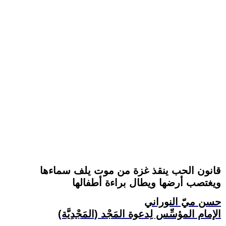
قانون الحب ينقذ غزة من موت يلف سماءها
ويغتصب أرضها ويطال براءة أطفالها
حسن ميّ النوراني
الإمام المؤسِّس لِدعوة المَجْد (المَجْدِيَّة)