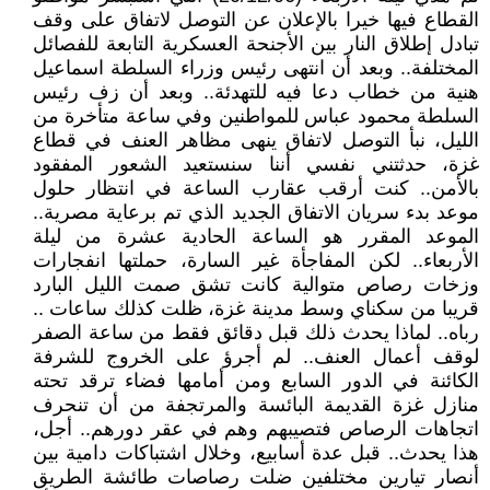
القطاع فيها خيرا بالإعلان عن التوصل لاتفاق على وقف
تبادل إطلاق النار بين الأجنحة العسكرية التابعة للفصائل
المختلفة.. وبعد أن انتهى رئيس وزراء السلطة اسماعيل
هنية من خطاب دعا فيه للتهدئة.. وبعد أن زف رئيس
السلطة محمود عباس للمواطنين وفي ساعة متأخرة من
الليل، نبأ التوصل لاتفاق ينهى مظاهر العنف في قطاع
غزة، حدثتني نفسي أننا سنستعيد الشعور المفقود
بالأمن.. كنت أرقب عقارب الساعة في انتظار حلول
موعد بدء سريان الاتفاق الجديد الذي تم برعاية مصرية..
الموعد المقرر هو الساعة الحادية عشرة من ليلة
الأربعاء.. لكن المفاجأة غير السارة، حملتها انفجارات
وزخات رصاص متوالية كانت تشق صمت الليل البارد
قريبا من سكناي وسط مدينة غزة، ظلت كذلك ساعات ..
رباه.. لماذا يحدث ذلك قبل دقائق فقط من ساعة الصفر
لوقف أعمال العنف.. لم أجرؤ على الخروج للشرفة
الكائنة في الدور السابع ومن أمامها فضاء ترقد تحته
منازل غزة القديمة البائسة والمرتجفة من أن تنحرف
اتجاهات الرصاص فتصيبهم وهم في عقر دورهم.. أجل،
هذا يحدث.. قبل عدة أسابيع، وخلال اشتباكات دامية بين
أنصار تيارين مختلفين ضلت رصاصات طائشة الطريق