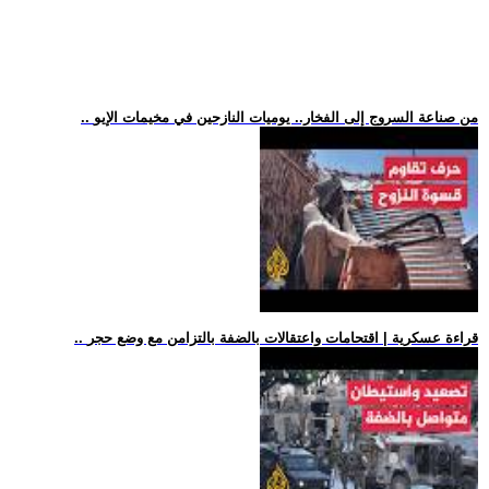
.. من صناعة السروج إلى الفخار.. يوميات النازحين في مخيمات الإيو
.. قراءة عسكرية | اقتحامات واعتقالات بالضفة بالتزامن مع وضع حجر