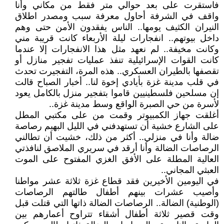
فاستقرت على بعد حوالي متر فقط من مكاني وأنا
واقف في الشرفة أحاول معرفة سبب ومصدر اطلاق
النيران الكثيف يومها.. الناس يفقدون الأمن حتى وهم
داخل بيوتهم.. انفجارات ليلة الأربعاء كانت قريبة مني
وكانت مخيفة.. لم نعهد مثل هذا الانفجارات إلا عندما
كانت القوات الإسرائيلية تنفذ عمليات تفجير منازل أو
تقصفها بالطيران العسكري.. هذه المرة، التفجيرت تحدث
في قلب مدينة غزة بأيادي إخوة لنا.. أخبار الصباح قالت
إن مسلحين فلسطينيين قاموا بتفجير منزل بالكامل يعود
لأسرة من حي الصبرة الواقع وسط مدينة غزة..
أغلقت جهاز الكمبيوتر وقمت من على مكتبي المطل
على الشارع خشية أن تستهدفني في الليل البهيم رصاصة
ضالة وأنا في منزلي.. أكثر من ذلك، خشيت أن تطالني
الرصاصات الضالة وأنا أرقد في سريري الملاصق لنافذتي
العالية المطلة على الأفق الغزي المفتوح على الموت
العبثي المجاني..
في اليومين الأخيرين فقد قطاع غزة ثلاثة عشر مواطنا
وأصيب عشرات بينهم أطفال طالتهم الرصاصات
(الوطنية) الضالة.. الرصاصات الضالة ذاتها التي قتلت قبل
وقت قصير ثلاثة أطفال أشقاء تتراوح أعمارهم بين