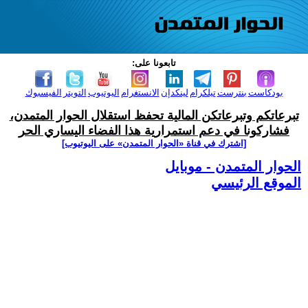
تابعونا على:
بودكاست
بنترست
تيلكرام
لينكدإن
الانستغرام
اليوتيوب
التويتر
الفيسبوك
تبرعاتكم وتبرعاتكن المالية تحفظ استقلال الحوار المتمدن،
فشاركونا في دعم استمرارية هذا الفضاء اليساري الحر
[اشترك في قناة ‫«الحوار المتمدن» على اليوتيوب]
الحوار المتمدن - موبايل
الموقع الرئيسي