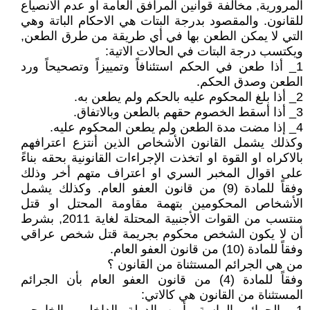
المرورية, مخالفة قوانين المرافق العامة او عدم الانصياع
للقانون. والمقصود بدرجة البتات هي الاحكام الباتة وهي
التي لا يمكن الطعن بها في أي طريقة من طرق الطعن,
ويكتسب درجة البتات في الحالات الاتية:
1_ أذا طعن في الحكم استئنافاً وتمييزاً وتصحيحاً ورد
الطعن وصدق الحكم.
2_ أذا بلغ المحكوم عليه بالحكم ولم يطعن به.
3_ أذا أسقط الخصوم حقهم بالطعن وبالاتفاق.
4_ إذا مضت مدة الطعن ولم يطعن المحكوم عليه.
وكذلك يشمل القانون الأشخاص الذين أنتزع اعترافهم
بالاكراه او القوة او اتخذت الإجراءات القانونية بحقه بناءً
على اقوال المخبر السري او اعتراف متهم أخر وذلك
وفقاً للمادة (9) من قانون العفو العام. وكذلك يشمل
الأشخاص المحكومين بتهمة مقاومة المحتل او قتل
منتسب من القوات الأجنبية المحتلة لغاية 2011, بشرط
أن لا يكون الشخص محكوم بجريمة قتل شخص عراقي
وفقاً للمادة (10) من قانون العفو العام.
من هي الجرائم المستثناة من القانون ؟
وفقاً للمادة (4) من قانون العفو العام بأن الجرائم
المستثناة من القانون هي كالاتي: