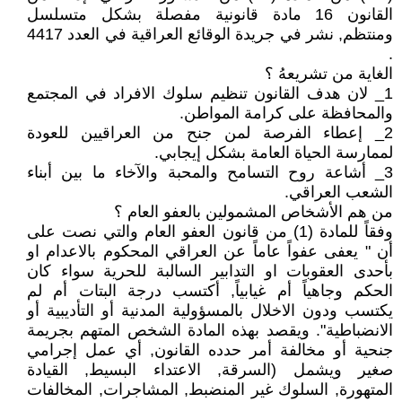
القانون 16 مادة قانونية مفصلة بشكل متسلسل
ومنتظم, نشر في جريدة الوقائع العراقية في العدد 4417
.
الغاية من تشريعهُ ؟
1_ لان هدف القانون تنظيم سلوك الافراد في المجتمع
والمحافظة على كرامة المواطن.
2_ إعطاء الفرصة لمن جنح من العراقيين للعودة
لممارسة الحياة العامة بشكل إيجابي.
3_ أشاعة روح التسامح والمحبة والآخاء ما بين أبناء
الشعب العراقي.
من هم الأشخاص المشمولين بالعفو العام ؟
وفقاً للمادة (1) من قانون العفو العام والتي نصت على
أن " يعفى عفواً عاماً عن العراقي المحكوم بالاعدام او
بأحدى العقوبات او التدابير السالبة للحرية سواء كان
الحكم وجاهياً أم غيابياً, أكتسب درجة البتات أم لم
يكتسب ودون الاخلال بالمسؤولية المدنية أو التأديبية أو
الانضباطية". ويقصد بهذه المادة الشخص المتهم بجريمة
جنحية أو مخالفة أمر حدده القانون, أي عمل إجرامي
صغير ويشمل (السرقة, الاعتداء البسيط, القيادة
المتهورة, السلوك غير المنضبط, المشاجرات, المخالفات