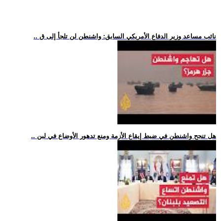
.. نائب مساعد وزير الدفاع الأمريكي السابق: واشنطن لن تلجأ إلى ق
.. هل تنجح واشنطن في ضبط إيقاع الأزمة ومنع تدهور الأوضاع في لبن