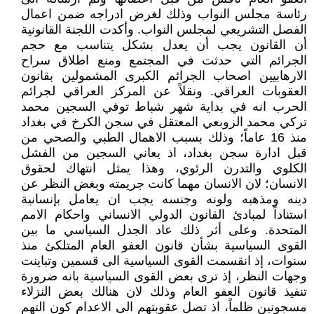
رئاسة مجلس النواب وذلك لغرض ادراجه ضمن اعمال
الفصل التشريعي لمجلس النواب. وأكدت اللجنة القانونية
أن القانون يجب أن يعدل بشكل يتناسب مع حجم
الجرائم التي حدثت في المجتمع ومنع اطلاق سراح
الارهابيين اصحاب الجرائم الكبرى المشمولين بقانون
العقوبات العراقي. ونقلاً عن المركز العراقي لجرائم
الحرب انه في بداية شهر شباط توفي السجين محمد
تركي محمد الزوبعي المعتقل في سجن الكرخ في بغداد
منذ 16 عاماً؛ وذلك بسبب الاهمال الطبي والصحي من
قبل ادارة سجن بغداد، اذ يعاني السجين من الفشل
الكلوي والتدرن الرئوي، وهذا يمثل انتهاك لحقوق
الانسان؛ لان الانسان مهما كانت جريمته وبغض النظر عن
دينه ومذهبه ولونه وجنسه يجب ان يعامل بإنسانية
استناداً لمبادئ القانون الدولي الانساني واحكام الامم
المتحدة. وعلى أثر ذلك عاد الجدل السياسي ما بين
القوى السياسية بشأن قانون العفو العام المتلكئ منذ
سنوات، إذ انقسمت القوى السياسية الى قسمين وتباينت
وجهات النظر، إذ ترى بعض القوى السياسية بانه ضرورة
تنفيذ قانون العفو العام وذلك لان هنالك بعض النزلاء
مسجونين ظلماً، اذ تصل عقوبتهم الى الاعدام كون التهم