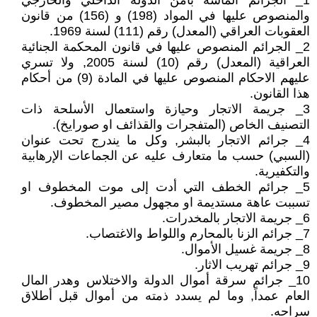
1_ الجرائم الماسة بأمن الدولة الداخلي والخارجي
والمنصوص عليها في المواد (198) و (156) من قانون
العقوبات العراقي (المعدل) رقم (111) لسنة 1969.
2_ الجرائم المنصوص عليها في قانون المحكمة الجنائية
العراقية (المعدل) رقم (10) لسنة 2005, ولا تسري
عليهم الاحكام المنصوص عليها في المادة (9) من أحكام
هذا القانون.
3_ جريمة الاتجار وحيازة واستعمال الأسلحة ذات
التصنيف الخاص (المتفجرات والقذائف او صورايخ).
4_ جرائم الاتجار بالبشر, وكل ما يندرج تحت عنوان
(السبي) حسب ما متعارف عليه عن الجماعات الإرهابية
والتكفيرية.
5_ جرائم الخطف التي أدت إلى موت المخطوف او
تسببت عاهة مستديمة او مجهول مصير المخطوف.
6_ جريمة الاتجار بالمخدرات.
7_ جرائم الزنا بالمحارم واللواط والاغتصاب.
8_ جريمة غسيل الأموال.
9_ جرائم تهريب الاثار.
10_ جرائم سرقة أموال الدولة والاختلاس وهدر المال
العام عمداً, وما لم يسدد ذمته من أموال قبل أطلاق
سراحه.