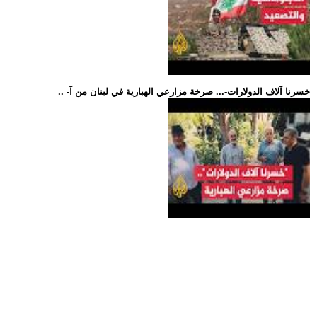
.. -خسرنا آلاف الدولارات-... صرخة مزارعي الهبارية في لبنان من آ