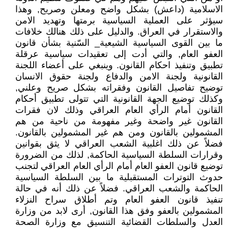
الاسلامية (داعش) بشكل واضح ومعلن وصريح, وهذا
سيؤثر على العملية السياسية برمتها وتهديد الامن
والاستقرار في العراق. والدليل على ذلك هنالك خلافات
ما بين القوى السياسية الشيعية_ السّنية بشأن قانون
العفو العام, والتي أدت إلى تعقيدات سياسية عرقلة
تطبيق وتنفيذ احكام القانون. وينبغي على أعضاء اللجنة
القانونية ولجنة الامن والدفاع ولجنة حقوق الانسان
توضيح تفاصيل القانون وفقراته بشكل صريح وعلني,
وكذلك توضيع الجهة القانونية التي تتولى تطبيق أحكام
القانون أمام الرأي العام العراقي وذلك لان فقرات
القانون غير واضحة وغير مفهومة من ناحية من هم
المشمولين بالقانون ومن هم غير المشمولين بالقانون.
فضلاً عن ذلك اغلبية الشعب العراقي لا يثق بقوانين
وقرارات السلطة السياسية الحاكمة, لذلك من الضرورة
توضيع قانون العفو العام أمام الرأي العام العراقي لتجنب
حدوث التوترات المستقبلية ما بين السلطة السياسية
الحاكمة والشعب العراقي. فضلاً عن ذلك أنه في حالة
تنفيذ قانون العفو العام وتم أطلاق سراح النزلاء
المشمولين بالعفو وفق هذا القانون, أرى لابد من وزارة
العدل والسلطات القضائية التنسيق مع وزارة الصحة