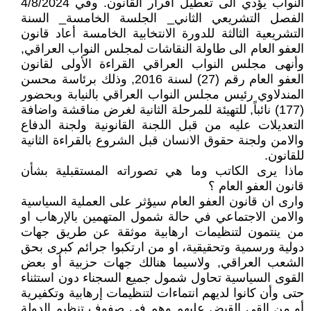
النواب يؤدي الى تعطيل اقرار القانون. وفي 4/8/2024
الفصل التشريعي الثاني_ الجلسة الخامسة_ السنة
التشريعية الثالثة للدورة الانتخابية الخامسة أعاد قانون
العفو العام الى طاولة النقاشات لمجلس النواب العراقي,
وأنهى مجلس النواب العراقي القراءة الأولى لقانون
العفو العام رقم (27) لسنة 2016, وذلك برئاسة محسن
المندلاوي رئيس مجلس النواب العراقي بالنيابة وبحضور
(177) نائباً, للتهيئة للمرحلة الثانية لغرض مناقشة واضافة
التعديلات عليه من قبل اللجنة القانونية ولجنة الدفاع
والامن ولجنة حقوق الانسان قبل الشروع بالقراءة الثانية
للقانون.
ماذا يرى الكاتب وما هي تصوراته المستقبلية بشأن
قانون العفو العام ؟
وارى ان قانون العفو العام سيؤثر على العملية السياسية
والامن الاجتماعي في حالة شمول المتهمين بالإرهاب او
من ينتمون لتنظيمات ارهابية موثقة عن طريق جهات
دولية ورسمية وتحقيقية، او من ارتكبوا جرائم كبرى بحق
الشعب العراقي, ولاسيما هنالك جهات حزبية أو بعض
القوى السياسية تحاول شمول جميع السجناء دون استثناء
حتى وأن كانوا لديهم انتماءات لتنظيمات إرهابية وتكفيرية
أو من القي القبض عليهم وهم في صفوف تنظيم الدولة