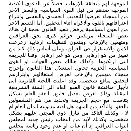
الموجهة لهم متعلقة بالإرهاب, فضلاً عن الدعوى الكيدية
الموجهة ضدهم من قبل القوى السياسية، والبعض الاخر
من السجناء تعرضوا للتعذيب الجسدي والنفسي وانتزاع
اعترافاتهم بالقوة والاكراه اثناء التحقيق. اما القسم الاخر
من القوى السياسية يرفض تنفيذ القانون بحجة ان هناك
بعض السجناء مرتكبين جرائم كبرى بحق العراقيين
ومتهمين بالإرهاب وينتمون لتنظيمات ارهابية زعزعت
الامن والاستقرار في العراق، وعلى أساس ذلك لابد من
تمييز من هو إرهابي ومن هو غير إرهابي وفقاً للجريمة
التي ارتكبوها. وكذلك هنالك بعض الجهات او القوى
السياسية الحزبية تحاول استغلال هذا القانون وإخراج
سجناء متهمين بالإرهاب لغرض استغلالهم وابتزازهم
لتحقيق منافع شخصية. وقد اعلنت اللجنة القانونية الى
تأجيل مناقشة قانون العفو العام الى السنة التشريعية
المقبلة وذلك لغرض تعديل قانون العفو العام بشكل
يتناسب مع حجم الجريمة وتحديد من هم المشمولين
بالعفو، والتأكد من المتهم هل لديه مديونيه للمال العام ام
لا ، وكذلك التأكد من تنازل ذوي المجني عليهم بشكل
شخصي، وكذلك لابد من انتخاب رئيس جديد لمجلس
النواب العراقي, إذ أن غياب او عدم وجود رئاسة مجلس