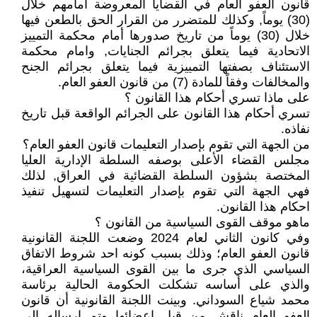
قانون العفو العام في القضايا المعروضة أمامهم خلال
(30) يوماً, وكذلك للمتضرر من القرار الحق بالطعن فيها
خلال (30) يوماً من تاريخ صدورها أمام محكمة التمييز
الاتحادية فيما يتعلق بجرائم الجنايات, وامام محكمة
الاستئناف بصفتها التمييزية فيما يتعلق بجرائم الجنح
والمخالفات وفقاً للمادة (7) من قانون العفو العام.
على ماذا تسري أحكام هذا القانون ؟
تسري أحكام هذا القانون على الجرائم الواقعة قبل تاريخ
نفاذه.
من الجهة التي تقوم بإصدار التعليمات قانون العفو العام؟
مجلس القضاء الأعلى بوصفه السلطة الإدارية العليا
المختصة بشؤون السلطة القضائية في العراق, لذلك
فهي الجهة التي تقوم بإصدار التعليمات لتسهيل تنفيذ
احكام هذا القانون.
ماهو موقف القوى السياسية من القانون ؟
وفي كانون الثاني لعام 2024 وضعت اللجنة القانونية
قانون العفو العام؛ وذلك بسبب كونه احد شروط الاتفاق
السياسي الذي جرى ما بين القوى السياسية العراقية،
والذي على أساسه تشكلت الحكومة الحالية برئاسة
محمد شياع السوداني. وبينت اللجنة القانونية أن قانون
العفو العام ناقش من قبل اعضائها وتم ارساله الى