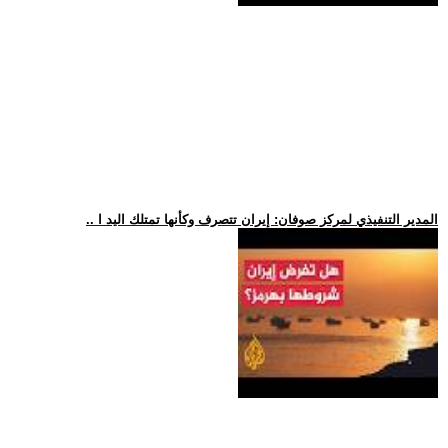
.. المدير التنفيذي لمركز صوفان: إيران تتصرف وكأنها تمتلك اليد ا