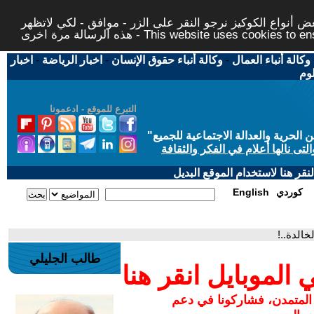
 أنواع الكوكيز نرجو النقر على الزر - موافق - لكي لاتظهر
This website uses cookies to ensure you ge
وكالة أنباء العمال
-
وكالة أنباء حقوق الإنسان
-
اخبار الرياضة
-
اخبار
لوم
التبرع للموقع - ادعمونا
حرية والعدالة الاجتماعية للجميع
"
تى نالها أعلام في الفكر والثقافة
قر هنا لاستخدام الموقع البديل
كوردي
English
طالب الجليلي
لموبايل انقر هنا
 المتمدن، فشاركونا في دعم