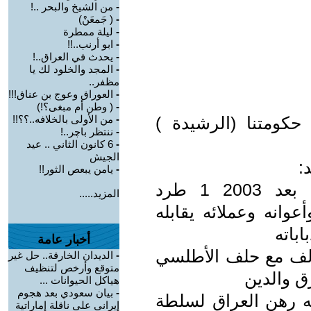
-
من الشيخ والبحر ..!
-
( جَمعَنْ)
-
ليلة ممطرة
-
ابو أرنب..!!
-
يحدث في العراق..!
-
المجد والخلود لك يا
مظفر..
-
العوراق وعوج بن عناق!!!
-
( وطن أم مبغى؟!)
 حكومتنا (الرشيدة )
-
من الأولى بالخلافه..؟؟!!
-
ننتظر باچر..!
-
6 كانون الثاني .. عيد
الجيش
:
-
يامن يبعص الثور!!
مقارنة بمنجزات حكومات الإحتلال بعد 2003 1 طرد
المزيد.....
عوانه وعملائه يقابله
باته
أخبار عامة
حالف مع حلف الأطلسي
-
الديدان الخارقة.. حل غير
متوقع وأرخص لتنظيف
ق والدين
هياكل الحيوانات ...
-
بيان سعودي بعد هجوم
له رهن العراق لسلطة
إيراني على ناقلة إماراتية