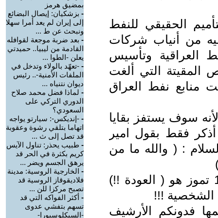
بمضيق هرمز
-
بزشكيان: إيصال البضائع
8 الذي هو التأميم الحقيقي للنفط
إلى إيران لم يعد أمرا سهلا
ونبحث عن ط ...
فيه من أنياب شركات
-
بعد ضربة موجعة لقوافله
القادمة من ليبيا.. حميدتي
ط العراقية وتأسيس
يعلن -الطوا ...
-
-تعهّد بالولاء وتدخل في
ص المقيتة التي ألغت
الملفات الأمنية-.. رئيس
ً قانون رقم 80 وسلمت منابع نفط العراق
ديوان نتنياه ...
-
لماذا فضل محمد صلاح
الدوري التركي على
السعودي؟
 لأنه سوف يستفز بقايا
-
-إنديكس-: سيارتو يواجه
اتهاما بتلقي رشوة وعقوبة
 أذكر فقط بقول امير
قد تصل إلى ث ...
-
طبيب يحذر: تناول الآيس
لام : ( والله ما من
كريم بكثرة في الحر قد
يرهق الجسم ويضر ...
-
الخارجية الروسية: مدينة
و آخر مسمار يدق في نعش ثورة 14 تموز هو ( العودة !!)
فلاديقوقاز الروسية قد
تصبح مركزا للن ...
 الشخصية !!!
-
أكثر الفواكه التي قد
تسهم بتفشي عدوى
دة وزعيمها فدونكم الأرشيف
-السيكلوسبورا-