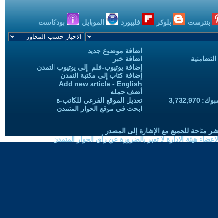
بنترست
بلوكر
فليبورد
الموبايل
بودكاست
اضافة موضوع جديد
التضامنية
اضافة خبر
إضافة يوتيوب-فلم إلى يوتيوب التمدن
إضافة كتاب إلى مكتبة التمدن
Add new article - English
أضف حملة
3,732,97
تعديل الموقع الفرعي للكاتب-ة
ابحث في موقع الحوار المتمدن
شر متاحة للجميع مع الإشارة إلى المصدر
ضاء هيئة الادارة لا تعبر بالضرورة عن رأي الحوار المتمدن