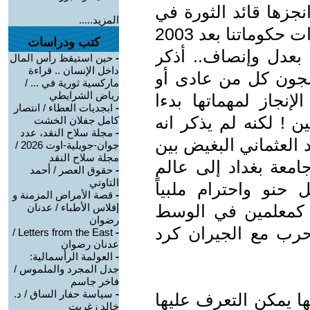
جزها قائد الثورة في
المزيد.....
أقل من خمسة سنين ثم قارنوا بمنجزات حكوماتنا بعد 2003
كتب ودراسات
بعدل وإنصاف.. أذكر
-
حين استيقظ رأس المال
داخل الإنسان .. قراءة
ج في السجون كل من عادى أو
ماركسية ثورية في ... /
رياض الشرايطي
إنجاز لمهماتها بدءا
-
ابجديات العطاء / انتصار
ن ! لكنه لم يذكر انه
كامل جفلان الخشت
-
مجلة سلاح النقد، عدد
د العثماني البغيض بين
جوان-جويلية-اوت 2026 /
مجلة سلاح النقد
امعة بغداد إلى عالم
-
حقوق العصر / أحمد
التاوتي
حنو واحترام ملبياً
-
قصة الأمراض المزمنة و
ة كمعلمين في الوسط
إفلاس الأطباء / عدنان
رضوان
رب مع الجيران كرد
Letters from the East /
-
عدنان رضوان
-
العولمة الرأسمالية:
جدل المجرد والملموس /
فاخر جاسم
-
سياسة حفار الساق / د.
دة وزعيمها يمكن التعرف عليها
خالد زغريت