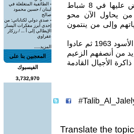
من خلال معرفة من حاربها ثم أجهض عليها في 8 شباط
-
الطائفية المتغلغلة في
لبنان / حسين محمود
ن فدونكم من يحاول الآن محو
صالح
-
صدى دولي لكتاباتي: من
اتهم وإلى من ينتمون
إحدى أبرز مفكرات اليسار
الإيطالي إلى أ ... / رزكار
عقراوي
14 تموز اغتيلت مرتين ! في 8 شباط الأسود 1963 ثم عادوا
المزيد.....
 يد من أنصفهم الزعيم
المعجبين بنا على
اكرة الأجيال القادمة
الفيسبوك
3,732,970
Talib_Al_Jalely
Translate the topic