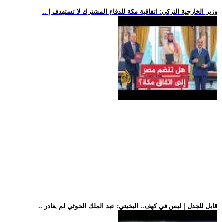
.. وزير الخارجية التركي: اتفاقية مكة للدفاع المشترك لا تستهدف إ
.. قابل للجدل | ليس في كهف.. البخيتي: عبد الملك الحوثي لم يغادر