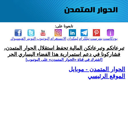
تابعونا على:
بودكاست
بنترست
تيلكرام
لينكدإن
الانستغرام
اليوتيوب
التويتر
الفيسبوك
تبرعاتكم وتبرعاتكن المالية تحفظ استقلال الحوار المتمدن،
فشاركونا في دعم استمرارية هذا الفضاء اليساري الحر
[اشترك في قناة ‫«الحوار المتمدن» على اليوتيوب]
الحوار المتمدن - موبايل
الموقع الرئيسي