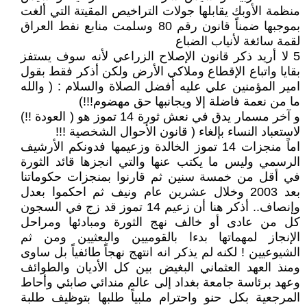
منظمة الأوبك يقابلها جولات التراخيص المقيتة التي ألغت
بموجبها ضمناً قانون رقم 80 وسلمت منابع نفط العراق
لقمة سائغة لأنياب الضباع
5 لا أريد ذكر قانون الإصلاح الزراعي لأنه سوف يستفز
بقايا واتباع الإقطاع وملاكي الأرض ولكن أذكر فقط بقول
امير المؤمنين علي عليه أفضل الصلاة والسلام : ( والله
ما من نعمة فاضلة إلا ويجانبها حق مهضوم!!!)
و آخر مسمار يدق في نعش ثورة 14 تموز هو ( العودة !!)
لاستعباد النساء بإلغاء ( قانون الأحوال الشخصية !!!
اماً منجزات 14 تموز الخالدة وزعيمها فدونكم الأرشيف
الرسمي وليس ما يكتب عنها والتي انجزها قائد الثورة
في أقل من خمسة سنين ثم قارنوا بمنجزات حكوماتنا
بعد 2003 وخلال عشرين عام ونيف ثم احكموا بعدل
وإنصاف.. أذكر هنا أن زعيم 14 تموز قد زج في السجون
كل من عادى أو خالف نهج الثورة ومبادئها ومراحل
الإنجاز لمهماتها بدءا بالقوميين والبعثيين ومن ثم
الشيوعيين ! لكنه لم يذكر انه انتهج نهجاً طائفياً بل ساوى
ومنذ العهد العثماني البغيض بين كل الأديان والطوائف
وعهد برئاسة جامعة بغداد إلى عالم مندائي صابئي وأحاط
المرجعية بكل حنو واحترام ملبياً طلبها بتوظيف طلبة