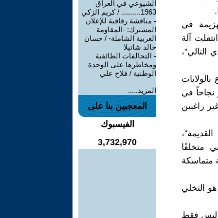
الشيوعي في العراق
1963.......... / كريم الزكي
-
مناقشة رفاقية للإعلان
هزيمة في
المشترك: -المقاومة
نتقلت آلة
العربية الشاملة- / حسان
خالد شاتيلا
 التالي"،
-
التحالفات الطائفية
ومخاطرها على الوحدة
الوطنية / فلاح علي
بالولايات
المزيد.....
نجاحاً في
غير راغبين
المعجبين بنا على
الفيسبوك
القديمة"،
3,732,970
 متخلفًا
ة متماسكة
و التخلي
، ليس فقط