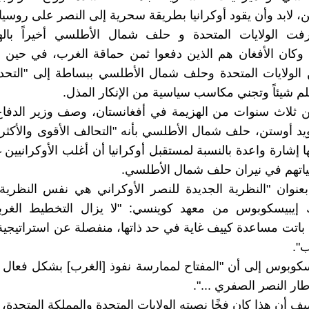
ن، لابد وأن يقود أوكرانيا بطريقة سحرية إلى النصر على روسيا.
رفت الولايات المتحدة و حلف شمال الأطلسي أخيراً بال
 وكان الأفغان هم الذين دفعوا ثمن حماقة الغرب، في حين ا
الولايات المتحدة وحلف شمال الأطلسي ببساطة إلى "التحدي
لم شيئاً وتجني مكاسب سياسية من الإنكار المذل.
 ثلاث سنوات من الهزيمة في أفغانستان، وصف وزير الدفاع 
ويد أوستن، حلف شمال الأطلسي بأنه "التحالف الأقوى والأكثر 
نها إشارة واعدة بالنسبة لمستقبل أوكرانيا أن أغلب الأوكرانيين 
ياتهم في نيران حلف شمال الأطلسي.
نوان "النظرية الجديدة للنصر الأوكراني هي نفس النظرية 
إيبيسكوبوس من معهد كوينسي: "لا يزال التخطيط الغربي
ا؛ باتت مساعدة كييف غاية في حد ذاتها، منفصلة عن استراتيجي
ب".
وبوس إلى أن "المفتاح لممارسة نفوذ [الغرب] بشكل فعال ه
طار النصر الصفري ...".
يف أن هذا كان فخًا نصبته الولايات المتحدة والمملكة المتحدة