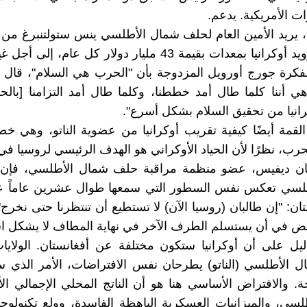
 الأمريكية. يدعم.
 يريد الأمين العام لحلف شمال الأطلسي ينس ستولتنبرغ من قا
الالتزام بتزويد أوكرانيا بمعدات بقيمة 43 مليار دولار كل عام،
فكرة جورج أورويل المزدوجة بأن "الحرب هي السلام"، قال س
هي أننا كلما طال أمد خططنا، وكلما طال أمد التزامنا [بالح
انيا من تحقيق السلام بشكل أسرع".
قمة أيضًا كيفية تقريب أوكرانيا من عضوية الناتو، وهي خ
حرب، نظرًا لأن الحياد الأوكراني هو الهدف الرئيسي لروسيا ف
يان ديفيس، عضو منظمة مراقبة حلف شمال الأطلسي، فإن
لسي تعكس نفس السطور التي سمعها طوال عشرين عاماً 
ان: "إن طالبان (روسيا الآن) لا تستطيع أن تنتظرنا حتى نخرج"
مض في أن يستسلم الطرف الآخر في نهاية المطاف لا يشكل اس
ليل على أن أوكرانيا ستكون مختلفة عن أفغانستان. الولايا
 الأطلسي (الناتو) يطرحان نفس الافتراضات، الأمر الذي س
ة. والافتراض الأساسي هنا هو أن الناتج المحلي الإجمالي ال
سي، والميزانيات العسكرية الباهظة الفاسدة، وولع تكنولوجي