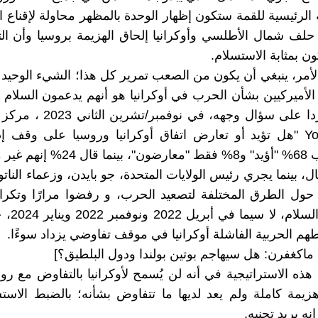
الرئيسية للقمة ستكون إظهار الوحدة بالمظهر محاولة لإقناع ال
حلف شمال الأطلسي وأوكرانيا إلحاق الهزيمة بروسيا وأن ا
ن بمثابة الاستسلام.
أمر، ينبغي أن يكون من الصعب تمرير كل هذا؛ الشيء الوحيد 
الأميركيين بشأن الحرب في أوكرانيا هو أنهم يدعمون السلا
التفاوض. ردا على سؤال وجهه، في نو
/YouGovpoll "هل تؤيد أو تعارض اتفاق أوكرانيا وروسيا على وقف إ
ير متأكدين.
، بينما يجري رئيس الولايات المتحدة، جو بايدن، وزعماء النات
ها حول الطرق المختلفة لتصعيد الحرب، و رفضوا مرارًا وتكر
مفاوضات السل
 الحربية الفاشلة أوكرانيا في موقف تفاوضي يزداد سوءًا.
 ماكغفرن: هل سيهاجم بوتين بولندا ودول البلطيق؟]
 هذه الاستراتيجية في أنه لن يُسمح لأوكرانيا بالتفاوض مع روس
زيمة كاملة ولم يعد لديها ما تتفاوض بشأنه؛ بالضبط الاست
إنه يريد تجنبه.