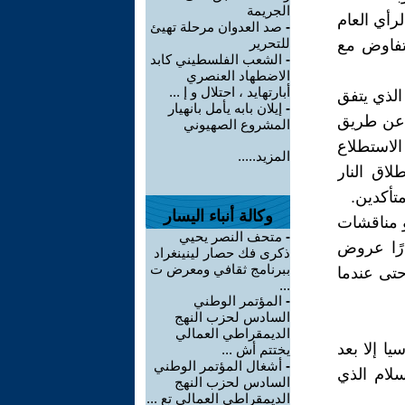
الجريمة
رأي العام
-
صد العدوان مرحلة تهيئ
للتحرير
لتفاوض مع
-
الشعب الفلسطيني كابد
الاضطهاد العنصري
أبارتهايد ، احتلال و إ ...
الذي يتفق
-
إيلان بابه يأمل بانهيار
م عن طريق
المشروع الصهيوني
فمبر/تشرين الثاني 2023 ، مركز الاستطلاع
المزيد.....
طلاق النار
وكالة أنباء اليسار
و مناقشات
-
متحف النصر يحيي
ارًا عروض
ذكرى فك حصار لينينغراد
ببرنامج ثقافي ومعرض ت
ام، لا سيما في أبريل 2022 ونوفمبر 2022 ويناير 2024، حتى عندما
...
-
المؤتمر الوطني
السادس لحزب النهج
الديمقراطي العمالي
يا إلا بعد
يختتم أش ...
-
أشغال المؤتمر الوطني
سلام الذي
السادس لحزب النهج
الديمقراطي العمالي تع ...