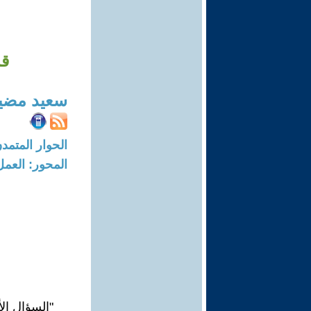
قم
سعيد مضي
الحوار المتمدن-العدد: 8043 - 24
المحور: العمل
"السؤال ال