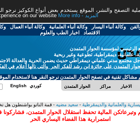
ة التصفح والنشر، الموقع يستخدم بعض أنواع الكوكيز نرجو النق
More info - المزيد
experience on our website
الفن
-
وكالة أنباء اليسار
-
وكالة أنباء العلمانية
-
وكالة أنباء العمال
-
وكا
الاقتصاد
-
اخبار الطب والعلوم
 الرئيسي لمؤسسة الحوار المتمدن
، علمانية، ديمقراطية، تطوعية وغير ربحية
ل مجتمع مدني علماني ديمقراطي حديث يضمن الحرية والعدالة الاجتم
حوار المتمدن على جائزة ابن رشد للفكر الحر والتى نالها أعلام في الفك
م مشاكل تقنية في تصفح الحوار المتمدن نرجو النقر هنا لاستخدام الموقع
كوردي
English
الاخبار
مراكز
الحوار المتمدن
سارية والعلمانية والديمقرطية
-
سعيد مضيه
- قمة الناتو بواشنطون هل تخ
 وتبرعاتكن المالية تحفظ استقلال الحوار المتمدن، فشاركونا 
استمرارية هذا الفضاء اليساري الحر