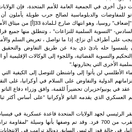
 دول أخرى في الجمعية العامة للأمم المتحدة، فإن الولايات
تو للمفاوضات والدبلوماسية لصالح حرب طويلة يأملون أن
النهاية إلى "إضعاف" روسيا، وهو انتهاك صارخ لـلماد
سادس- "التسوية السلمية للنزاعات" ، وتنطلق منها جميع قرا
"يجب على أطراف أي نزاع، إذا ما تواصل ، تعريض السلم والأمن
 يلتمسوا حله بادئ ذي بدء عن طريق التفاوض والتحقيق 
لتحكيم والتسوية القضائية، واللجوء إلى الوكالات الإقليمية أو ال
لمية الأخرى التي يختارونها."
اء الأطلسي لن يأتوا إلى واشنطن للتوصل إلى الكيفية التي ي
لتزاماتهم الدولية والتفاوض على السلام في أوكرانيا، غلى التق
عقد في يونيو/حزيران تحضيراً للقمة، وافق وزراء دفاع النات
 العسكري الذي يقدمه الناتو لأوكرانيا "على أساس أكثر ثبات
ر الرئيسي لجهد الولايات المتحدة قاعدة عسكرية في فيسبادن 
وتضم ما يقرب من 700 فرد. وقد تم وصفها بأنها وسيلة "لمقاومة
رانيا، في حالة فوز الرئيس السابق دونالد ترامب في الانتخابات