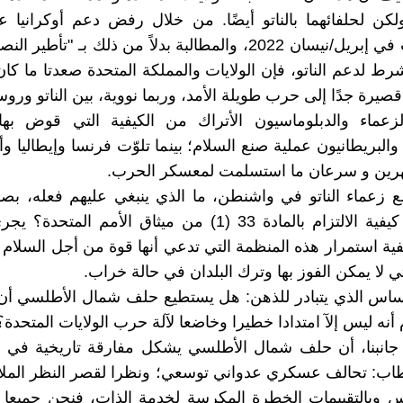
 ولكن لحلفائهما بالناتو أيضًا. من خلال رفض دعم أوكرانيا 
المفاوضات في إبريل/نيسان 2022، والمطالبة بدلاً من ذلك بـ "تأ
ط لدعم الناتو، فإن الولايات والمملكة المتحدة صعدتا ما كا
قصيرة جدًا إلى حرب طويلة الأمد، وربما نووية، بين الناتو وروسي
زعماء والدبلوماسيون الأتراك من الكيفية التي قوض بها
والبريطانيون عملية صنع السلام؛ بينما تلوّت فرنسا وإيطاليا وأل
رين و سرعان ما استسلمت لمعسكر الحرب.
ع زعماء الناتو في واشنطن، ما الذي ينبغي عليهم فعله، ب
عن تحديد كيفية الالتزام بالمادة 33 (1) من ميثاق الأمم الم
ية استمرار هذه المنظمة التي تدعي أنها قوة من أجل السلام
ي لا يمكن الفوز بها وترك البلدان في حالة خراب.
ساس الذي يتبادر للذهن: هل يستطيع حلف شمال الأطلسي أن 
 أنه ليس إلآ امتدادا خطيرا وخاضعا لآلة حرب الولايات المتحدة؟
جانبنا، أن حلف شمال الأطلسي يشكل مفارقة تاريخية في عا
طاب: تحالف عسكري عدواني توسعي؛ ونظرا لقصر النظر الملاز
يس وبالتقييمات الخطرة المكرسة لخدمة الذات، فنحن جميعا