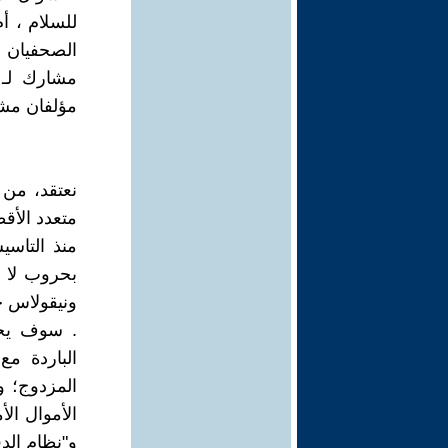
للسلام ، أ
الصحفيان 
مؤلفان مشا
نعتقد، من 
متعدد الأق
منذ التاس
بحروب لا تن
ونيقولاس 
. سوف يجر
الباردة مع
المزدوج؛ 
الأموال ال
و"نظام الدف