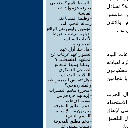
-
الميديا الأميركية تخفي
دة؟ تساءل
محرقة غزة وإشاعة
الفاشية
لى، مؤسس
-
وظيفة الميديا نقل
جل السلام. والاثنان
رسالة النخب الى
الجمهور وليس نقل الواقع
له"،
-
دبلوماسية شد خيوط
الألعاب السياسية
الممسرحة
-
هل حقا أزاح عهد
لم اليوم
السنوار عهد عرفات عن
المشهد الفلسطيني؟
م لقيادته
-
يقتلنا جميعا المجمع
الصناعي العسكري
 محكومون
بالولايات المتحدة
ا بنجامين
-
هل تتعايش الديمقراطية
والمليارديريين؟
-
مجزرة مخيم النصيرات
ال الحرب
-
إرهابهم جردهم من
أسلاب الإرهاب
الاستخدام
-
دعم مطلق للمحرقة -
ي لإنفاق
مجردون من الإنسانية
(القسم الثاني)
ل البلطيق
-
دعم مطلق للمحرقة
ا.
وصمت مطبق على