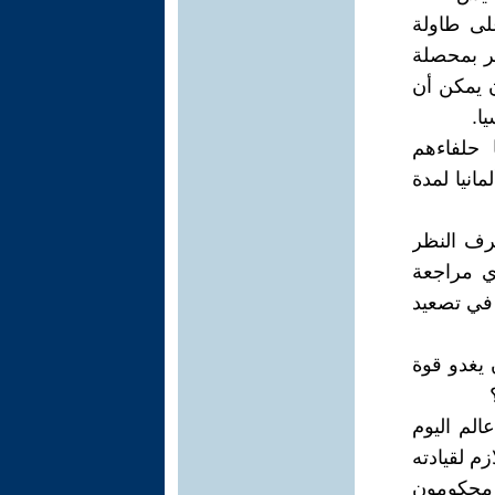
على طاولة
طير النصر بمحصلة
ن يمكن أن
ا.
 حلفاءهم
مانيا لمدة
صرف النظر
تحدة؟ يجري مراجعة
 في تصعيد
يغدو قوة
لم اليوم
م لقيادته
 محكومون