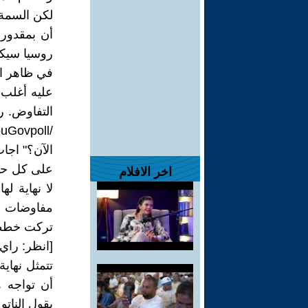
لكن السمة 
أن بمقدور 
روسيا سيكو
في ظاهر ال
عليه أغلب 
الآن؟" اجاب 68% "أؤيد" و8% فقط "معارضون"، بينما قال 24% إنهم غ
على كل حال
اخر الافلام
لا نهاية ل
تركت خططهم
[انظر: راي
تتمثل نهاية
أن تواجه ه
يقول الناتو 