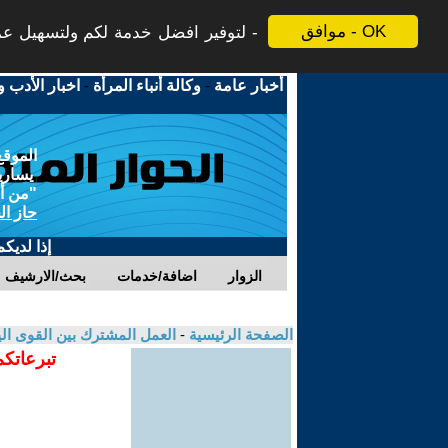
موافق - OK
لتوفير افضل خدمة لكم ولتسهيل عملي
أخبار عامة
-
وكالة أنباء المرأة
-
اخبار الأدب و
الموقع
يسارية
"من أج
حاز ال
إذا لديك
الزوار
اضافة/خدمات
بحث/الارشيف
الصفحة الرئيسية
-
العمل المشترك بين القوى الي
تبرعاتكم