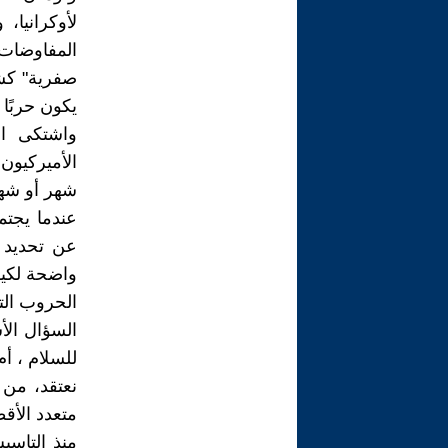
لأوكرانيا،
صفرية" كشر
يكون حربًا 
واشتكى ال
الأميركيون 
شهر أو شه
عندما يجتم
واضحة لكيف
الحروب الت
السؤال الأ
للسلام ، أم
نعتقد، من 
متعدد الأق
منذ التاس