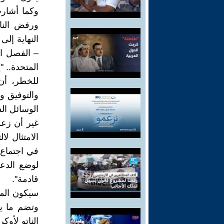
وكما أشارت
ورفض النا
– الفصل ال
المتحدة.. 
للخطر، أن
والتوفيق وا
الوسائل الس
غير أن زعم
الامتثال لا
في اجتماع 
لوضع الدعم
قادمة".
سيكون المق
الناتو لأوك