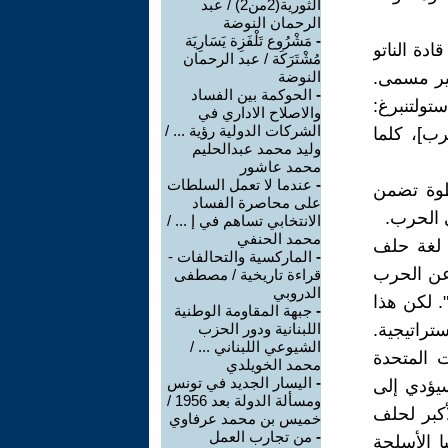
الثورية(2من2) / عبد
الرحمان النوضة
-
مَشْرُوع تَلْفَزِة يَسَارِيَة
دة الناتو
مُشْتَرَكَة / عبد الرحمان
 إلى أجل غير مسمى.
النوضة
-
الحوكمة بين الفساد
تولتنبرغ:
والاصلاح الاداري في
الشركات الدولية رؤية ... /
رب]، كلما
وليد محمد عبدالحليم
محمد عاشور
-
عندما لا تعمل السلطات
طوة تضمن
على محاصرة الفساد
ي الحرب.
الانتخابي تساهم في إ ... /
محمد الحنفي
 لغة حلف
-
الماركسية والتحالفات -
عن الحرب
قراءة تاريخية / مصطفى
الدروبي
. لكن هذا
-
جبهة المقاومة الوطنية
تراتيجية.
اللبنانية ودور الحزب
الشيوعي اللبناني ... /
ت المتحدة
محمد الخويلدي
-
اليسار الجديد في تونس
يؤدي إلى
ومسألة الدولة بعد 1956 /
أكبر لحلف
خميس بن محمد عرفاوي
-
من تجارب العمل
ا الأسلحة