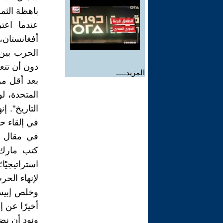
باهظة الثم
عندما اعت
أفغانستان،
الحرب بين 
دون أن تتع
المزيد.....
بعد أقل من
المتحدة، ل
التاريخ". إ
في إلقاء ح
في مقال بع
كتب مارك 
استراتيجيً
لإنهاء الحر
وخلص إبيسك
أخيرًا عن إ
ونود أن نض