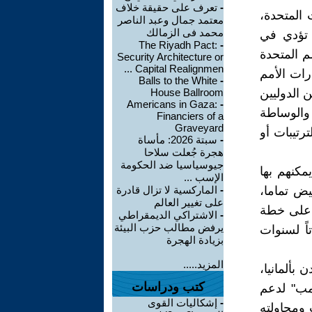
-
تعرف على حقيقة خلاف
 المتحدة،
معتمد جمال وعبد الناصر
محمد فى الزمالك
 تؤدي في
The Riyadh Pact:
-
ة 33[أ] من ميثاق الأمم المتحدة
Security Architecture or
Capital Realignmen ...
رات الأمم
Balls to the White
-
 الدوليين
House Ballroom
Americans in Gaza:
-
والوساطة
Financiers of a
Graveyard
ترتيبات أو
-
سبتة 2026: مأساة
هجرة جُعلت سلاحا
جيوسياسيا ضد الحكومة
مكنهم بها
الإسب ...
يض تماما،
-
الماركسية لا تزال قادرة
على تغيير العالم
و على خطة
-
الاشتراكي الديمقراطي
يرفض مطالب حزب البيئة
اً لسنوات
بزيادة الهجرة
المزيد.....
بألمانيا،
كتب ودراسات
 ترامب" لدعم
-
إشكاليات القوى
 ومحاولته