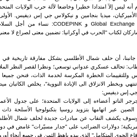
م أنه ليس إلآ امتدادا خطيرا وخاضعا لآلة حرب الولايات المتح
الأميركيان، ميديا بنجامين و نيكولاس جي إس ديفيس. الأو
مشارك لـ Global Exchange و CODEPINK: نساء من أ
ركان لكتاب "الحرب في أوكرانيا: تضمين معتى لصراع لا معنى 
جانبنا، أن حلف شمال الأطلسي يشكل مفارقة تاريخية في عا
طاب: تحالف عسكري عدواني توسعي؛ ونظرا لقصر النظر الملاز
يس وللتقييمات الخطرة المكرسة لخدمة الذات، فنحن جميعا
تهي وبخطر الانزلاق الى الإبادة النووية"، يخلص الكاتبان ميدي
جي.إس ديفيس:
جر الناتو أعضاءه إلى الولايات المتحدة؛ على جدول الأعم
 الصين عبر اتهامها بتزويد روسيا بتكنولوجيا الأسلحة ذات 
وسوف يكشف النقاب عن مبادرات جديدة لحلف شمال الأطلس
أمريكية؛ دولارات الضرائب على "جدار مسيّرات" غامض في دو
اع الجوي المتكامل" الذي يبدو باهظ الثمن في جميع أنحاء أوروب