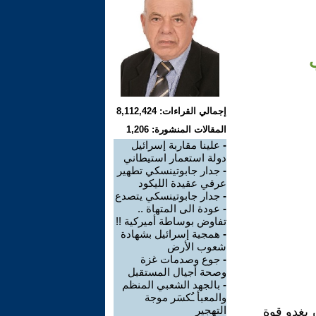
إجمالي القراءات: 8,112,424
المقالات المنشورة: 1,206
-
علينا مقاربة إسرائيل
دولة استعمار استيطاني
-
جدار جابوتينسكي تطهير
عرقي عقيدة الليكود
-
جدار جابوتينسكي يتصدع
-
عودة الى المتهاة ..
تفاوض بوساطة أميركية !!
-
همجية إسرائيل بشهادة
شعوب الأرض
-
جوع وصدمات غزة
وصحة أجيال المستقبل
-
بالجهد الشعبي المنظم
والمعبأ ـُكسَر موجة
التهجير
 يغدو قوة