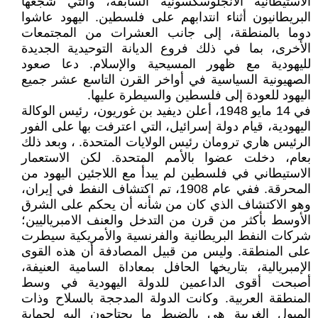
الاستيطانية الأنجلوسكسونية السابقة، والتي شجعها
البريطانيون أثناء انتدابهم على فلسطين. اليهود عاشوا
دوما بالمنطقة، إلى جانب العشرات من المجتمعات
الأخرى، بما في ذلك فروع الديانة التوحيدية الجديدة
لليهودية مع ظهور المسيحية والإسلام. دعا صعود
الصهيونية السياسية في أواخر القرن التاسع عشر جميع
اليهود للعودة إلى فلسطين والسيطرة عليها.
في 14 مايو 1948، أعلن ديفيد بن غوريون، رئيس الوكالة
اليهودية، قيام دولة إسرائيل، التي اعترفت بها على الفور
الرئيس هاري ترومان رئيس الولايات المتحدة. ، وبعد ذلك
بعام، دخلت عضوا بالأمم المتحدة. لكن الاستعمار
الاستيطاني في فلسطين لم يبدأ مع اللاجئين اليهود من
المحرقة. ففي عام 1908، تم اكتشاف النفط في إيران،
وهو الاكتشاف الذي كان من شأنه أن يحكم على الشرق
الأوسط بأكثر من قرن من التدخل والعنف الامبرياليين؛
شركات النفط البريطانية والفرنسية والأمريكية سيطرت
على المنطقة. وليس من قبيل المصادفة أن هذه القوى
الإمبريالية، بتاريخها الحافل بمعاداة السامية العنيفة،
أصبحت أقوى الداعمين للدولة اليهودية في وسط
المنطقة العربية. وكانت الدولة المدججة بالسلاح وذات
الميول الغربية هي بالضبط ما يحتاجون إليه لحماية