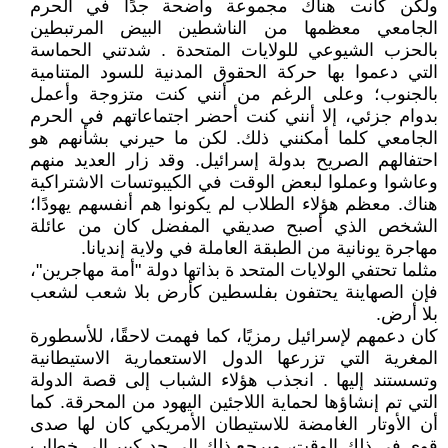
ولكن كانت هناك مجموعة واضحة جدًا في الحرم
الجامعي معظمها من الناشطين البيض المرتبطين
بالحزب الشيوعي للولايات المتحدة . شدتني الحماسة
التي دعموا بها حركة الحقوق المدنية للسود المتنامية
بالجنوب؛ وعلى الرغم من أنني كنت متزوجة وأعمل
بدوام جزئي، إلا أنني كنت أحضر اجتماعاتهم في الحرم
الجامعي كلما أمكنني ذلك. لكن ما حيرني بشأنهم هو
احتفالهم الصريح بدولة إسرائيل. وقد زار العديد منهم
وعاشوا وعملوا لبعض الوقت في الكيبوتسات الاشتراكية
هناك. معظم هؤلاء الطلاب لم يكونوا هم أنفسهم يهودًا؛
الشخص الذي أصبح صديقي المفضل كان من عائلة
مهاجرة يونانية من الطبقة العاملة في ولاية إنديانا.
مثلما تحتفي الولايات المتحد ة بذاتها دولة "أمة مهاجرين"،
فإن الصهاينة يحتفون بفلسطين كأرض بلا شعب لشعب
بلا أرض.
كان دعمهم لإسرائيل رمزيًا، كما فهمت لاحقًا، للأسطورة
المغرية التي تزرعها الدول الاستعمارية الاستيطانية
وتسستند إليها . انجذب هؤلاء الشباب إلى قصة الدولة
التي تم إنشاؤها لحماية اللاجئين اليهود من المحرقة. كما
أن الأوتار الغامضة للاستيطان الأمريكي كان لها صدى
قوي في ذلك الوقت، ويرجع ذلك إلى حد كبير إلى خطاب