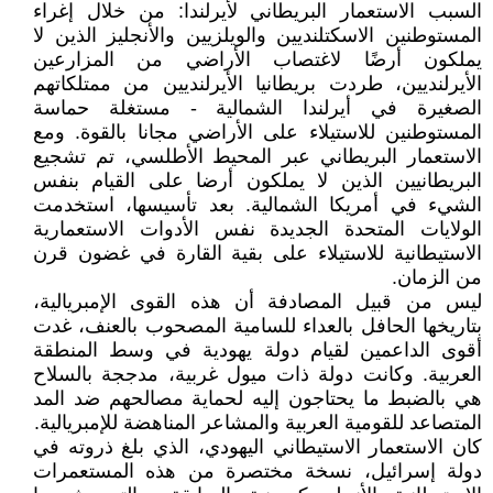
السبب الاستعمار البريطاني لأيرلندا: من خلال إغراء
المستوطنين الاسكتلنديين والويلزيين والأنجليز الذين لا
يملكون أرضًا لاغتصاب الأراضي من المزارعين
الأيرلنديين، طردت بريطانيا الأيرلنديين من ممتلكاتهم
الصغيرة في أيرلندا الشمالية - مستغلة حماسة
المستوطنين للاستيلاء على الأراضي مجانا بالقوة. ومع
الاستعمار البريطاني عبر المحيط الأطلسي، تم تشجيع
البريطانيين الذين لا يملكون أرضا على القيام بنفس
الشيء في أمريكا الشمالية. بعد تأسيسها، استخدمت
الولايات المتحدة الجديدة نفس الأدوات الاستعمارية
الاستيطانية للاستيلاء على بقية القارة في غضون قرن
من الزمان.
ليس من قبيل المصادفة أن هذه القوى الإمبريالية،
بتاريخها الحافل بالعداء للسامية المصحوب بالعنف، غدت
أقوى الداعمين لقيام دولة يهودية في وسط المنطقة
العربية. وكانت دولة ذات ميول غربية، مدججة بالسلاح
هي بالضبط ما يحتاجون إليه لحماية مصالحهم ضد المد
المتصاعد للقومية العربية والمشاعر المناهضة للإمبريالية.
كان الاستعمار الاستيطاني اليهودي، الذي بلغ ذروته في
دولة إسرائيل، نسخة مختصرة من هذه المستعمرات