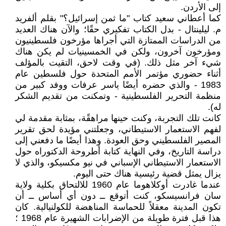
إلى الأردن.
كما أعطاني سعيد كتاب "ما ثمن إسرائيل؟" بقلم ألفريد
م. ليلينتال - بدل الكتاب تفكيري حقًا؛ والآن هناك العديد
من الدراسات الممتازة التي أجراها مؤرخون فلسطينيون
ومؤرخون آخرون، ولكن في الخمسينيات لم يكن هناك
شيء آخر مثل ذلك. (في وقت لاحق، التقيت بالمؤلف
أثناء حضوري مؤتمر الأمم المتحدة حول فلسطين عام
1983 - والذي حضره أيضًا ياسر عرفات ووفد كبير من
منظمة التحرير الفلسطينية - وتمكنت من تقديم الشكر
له).
كانت تلك التجربة، وكنت حينها مراهقًة، بمثابة مقدمة لي
لفهم الاستعمار الاستيطاني، وجعلتني مؤيدة لحق تقرير
المصير الفلسطيني وحق العودة. وهذا أيضًا ما دفعني إلى
دراسة التاريخ، وفي النهاية كتابة أطروحة الدكتوراه حول
الاستعمار الاستيطاني الإسباني في نيو مكسيكو، والذي لا
يزال يمثل قضية رئيسية هناك حتى اليوم.
عندما غادرت أوكلاهوما عام 1960 للالتحاق بكلية ولاية
سان فرانسيسكو، كنت أتوقع ــ دون أي أساس ــ أن
تكون المدينة معقلاً للحماسة المناهضة للكولنيالية. كان
هذا قبل فترة طويلة من الإضرابات الشهيرة عام 1968 ؛