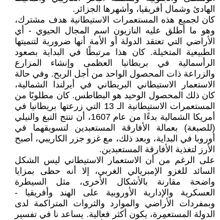
الهادئ وشمال أفريقيا، وأشهرها الجزائر.
كان لجميع هذه المستعمرات الاستيطانية هدف مشترك،
وهو ما أطلق عليه النازيون اسم المجال الحيوي - أي
الأراضي التي تعتقد الدولة أو الأمة أنها ضرورية لتنميتها
الطبيعية المتخيلة. كان هذا مرتبطًا في البداية بصعود
الرأسمالية في بريطانيا العظمى وإنشاء المزارع
والزراعة ذات المحصول الواحد من أجل الربح. وفي حالة
الاستعمار الاستيطاني البريطاني في أيرلندا الشمالية،
كان ذلك المحصول الوحيد هو البطاطس. كان مطلوبًا من
المستعمرات الاستيطانية الـ 13 التي زرعتها بريطانيا في
أمريكا الشمالية بدءًا من عام 1607، أن تنتج التبغ والنيلي
(للصبغة) بعمالة الأفارقة المستعبدين لتسويقهما في
أوروبا في البداية، وبعد ذلك، مع غزو جزر الكاريبي، أصبح
الأرز لتغذية الأفارقة المستعبدين.
على الرغم من أن الاستعمار الاستيطاني ليس الشكل
السائد للغزو الإمبريالي الغربي، إلا أنه حظى بمزايا
واضحة مقارنة بالأشكال الأخرى، مثل السيطرة
العسكرية والإدارية الأوروبية على الهند وأفريقيا -
وبمفردات الأراضي والموارد والثروات المتراكمة لدى
الدولة المستعمِرة، يكون أكثر فعالية. يساعد نا في تفسير