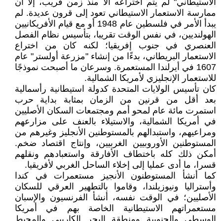
الاستيطاني" لم يتم اختراعه الا منذ زمن قريب، إلا أن
ممارسة الاستعمار الاستيطاني تعود إلى قرون عديدة. لم
يبدأ الأمر في فلسطين عام 1948 أو مع قيام الأفريكانيين
الهولنديين، في نفس الوقت تقريبا، بتأسيس نظام الفصل
العنصري في جنوب إفريقيا؛ لكنه كان من اختراع
الاستعمار البريطاني، بدءًا من إنشاء "مزرعة أولستر" عام
1607 في أيرلندا المستعمرة. وسرعان ما أصبحت نموذجًا
للاستعمار الإنجليزي لأمريكا الشمالية.
كان تأسيس الولايات المتحدة كدولة استيطانية رأسمالية
بعد أقل من قرنين من الزمان بمثابة بداية حرب
استمرت مائة عام لمحو أمم ومجتمعات السكان الأصليين
في أمريكا الشمالية، والاستيلاء بالعنف على مزارعهم
ومراعيهم، واستبدالهم بالمستوطنين الأنجليز وغيرهم من
المستوطنين الأوروبيين الغربيين، وإنتاج اقتصاد ضخم.
أمكن ذلك كله باختطاف الأفارقة واستعبادهم ونقلهم
قسرا، ما أدى عمليا إلى إخلاء الساحل الغربي لأفريقيا.
كما أنشأ المستوطنون الأنجيز مستعمرات في كندا
وأستراليا ونيوزيلندا، وقاموا بالتطهير العرقي للسكان
الأصليين؛ في الوقت نفسه، أنشأ الفرنسيون والإسبان
مستعمراتهم الاستيطانية الخاصة بهم في أمريكا
الوسطى والجنوبية ومنطقة البحر الكاريبي والمحيط