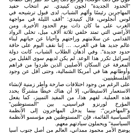
"الحدود الجديدة" لجون كينيدي. تم انتخاب حفيد
المهاجرين رئيسًا وألهم الشباب. لدى قبول ترشيحه في
لوس أنجلوس، قال كينيدي: "أقف الليلة في مواجهة
الغرب على ما كان ذات يوم الحدود الأخيرة. ومن
الأراضي التي تمتد خلفي ثلاثة آلاف ميل، تخلى الرواد
القدامى عن سلامتهم وراحتهم وأحيانا عن حياتهم لبناء
عالم جديد هنا في الغرب. … إننا نقف اليوم على حافة
حدود جديدة”. وفي أذهان الطلاب الشباب، كانت دولة
إسرائيل تكرر هذا الوعد. لم يكن لديهم سوى القليل من
المعرفة عن السكان الأصليين الذين طردوا من قراهم
وأوطانهم هنا في أمريكا الشمالية، وحتى أقل عن وجود
الفلسطينيين.
على الرغم من وجود اختلافات صارخة وأطر زمنية لإنشاء
الاستعمار الاستيطاني، إلا أن هناك خيطًا مشتركًا يحدد
هذه العملية. لفهم هذا، من المفيد التمييز، كما يفعل
المؤرخ لورنزو فيراسيني، بين "المستوطنين"
و"المهاجرين": بينما يدخل المهاجرون إلى الأنظمة
السياسية القائمة، فإن "المستوطنين هم مؤسسو الأنظمة
السياسية" ويحملون سيادتهم معهم.
يوضح الأمر محمود ممداني، العالم من أصل جنوب آسيا