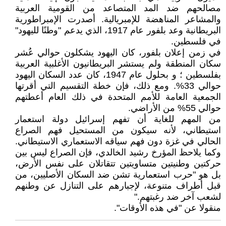
مصالحهم ضد المد المتصاعد من القومية العربية
والمشاعر المناهضة للإمبريالية. أصدرت الإمبراطورية
البريطانية وعد بلفور عام 1917، الذي يدعم "وطنًا لليهود"
في فلسطين.
في زمن إعلان بلفور، كان اليهود يشكلون حوالي عُشر
سكان المنطقة ولم يستشر البريطانيون الأغلبية العربية
بفلسطين ؛ و بحلول عام 1947، كان عدد السكان اليهود
حوالي 33%. ومع ذلك، فإن خطة التقسيم التي أقرتها
الجمعية العامة للأمم المتحدة في ذلك العام أعطتهم
حوالي 55% من الأراضي.
من المهم للغاية أن تفهم إسرائيل دولة استعمار
استيطاني، لأنه سيكون من المستحيل فهم الصراع
الحالي في غزة دون فهم سياقه الاستعماري الاستيطاني.
وكما يلاحظ المؤرخ رشيد الخالدي، فإن الصراع ليس بين
حركتين وطنيتين متساويتين تتقاتلان على نفس الأرض،
بل هو "حرب استعمارية تشن ضد السكان الأصليين، من
قبل أطراف متنوعة، لإجبارهم على التنازل عن وطنهم
لشعب آخر ضد رغبتهم."
منقولا عن "في هذه الأوقات".