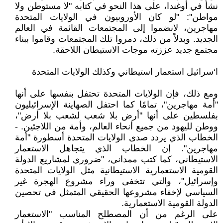
نشأ في أوغندا، على هذا النحو في كتابه "لا مستوطن ولا
مواطن": "لو كان الأوروبيون في الولايات المتحدة
مهاجرين، لانضموا إلى المجتمعات القائمة في العالم
الجديد. وبدلاً من ذلك، دمروا تلك المجتمعات وقاموا ببناء
مجتمع جديد عززته موجات الاستيطان اللاحقة.
ا‘سرائيل استعمار استيطاني وكذلك الولايات المتحدة
ومع ذلك، فإن الولايات المتحدة تحتفل بنفسها على أنها
"أمة مهاجرين"، تمامًا كما احتفل الصهاينة الإسرائيليون
بفلسطين على أنها "أرض بلا شعب لشعب بلا أرض"،
ووطن لليهود من جميع أنحاء العالم، وأمة من اللاجئين. -
الخطاب الذي يردد صدى الولايات المتحدة أسطورة "أمة
مهاجرين". إن الخطاب الذي يتجاهل الاستعمار
الاستيطاني، كما كتب ممداني، "ضروري لمشاريع الدولة
القومية الاستعمارية الاستيطانية مثل الولايات المتحدة
وإسرائيل"، والتي تتخفى وراء مشروع الهجرة غير
السياسي لإخفاء مشروعها الحقيقي المتمثل في تحصين
الدولة القومية الاستعمارية.
على الرغم من أن المصطلح المناسب "الاستعمار