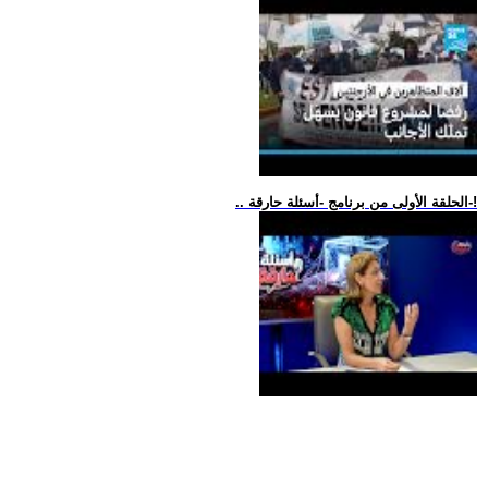
.. الحلقة الأولى من برنامج -أسئلة حارقة-!