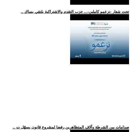
.. تحت شعار -نزعمو كاملين-... حزب التقدم والاشتراكية يلتقي بساك
.. صدامات بين الشرطة وآلاف المتظاهرين رفضا لمشروع قانون يسهّل ت