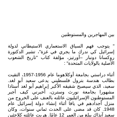
بين المهاجرين والمستوطنين
" يتوجب فهم السياق الاستعماري الاستيطاني لدولة
إسرائيل كي ندرك ما يجري في غزة"، تشير الدكتورة
روكسانا دونبار –أورتيز، مؤلفة كتاب "تاريخ الشعوب
الأصلية بالولايات المتحدة" :
أثناء دراستي بجامعة أوكلاهوما عام 1956-1957، التقيت
بطالب هندسة بترول فلسطيني يدعى سعيد أبو لغد.
سعيد، الذي سيصبح شقيقه الأكبر إبراهيم أبو لغد أستاذا
مشهورا بجامعة نورث وسترن، أخبرني كيف أجبر
المستوطنون الإسرائيليون عائلته بالعنف على الخروج من
منزل أجدادهم في يافا أثناء إنشاء دولة إسرائيل عام
1948. كان قد مضى على الحدث ثماني سنوات، وكان
سعيد آنذاك يبلغ من العمر 12 عامًا. هربت عائلته كلاجئين