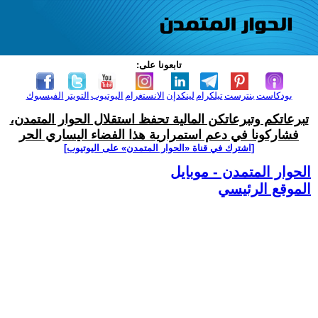
تابعونا على:
بودكاست
بنترست
تيلكرام
لينكدإن
الانستغرام
اليوتيوب
التويتر
الفيسبوك
تبرعاتكم وتبرعاتكن المالية تحفظ استقلال الحوار المتمدن،
فشاركونا في دعم استمرارية هذا الفضاء اليساري الحر
[اشترك في قناة ‫«الحوار المتمدن» على اليوتيوب]
الحوار المتمدن - موبايل
الموقع الرئيسي