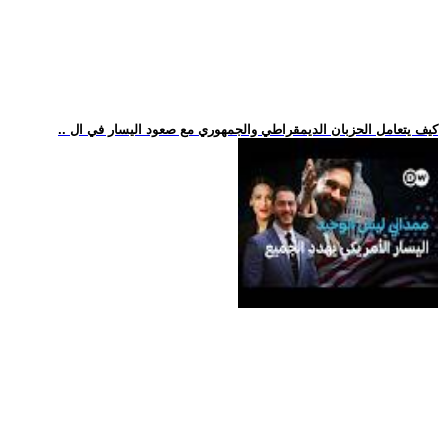
.. كيف يتعامل الحزبان الديمقراطي والجمهوري مع صعود اليسار في ال