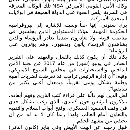
وكالة الأمن القومي الأميركي NSA تلك الوكالة المغرقة
في السرية، يلقي الضوء على الدولة العميقة في الولايات
المتحدة الأميركية.
يرى سنودن "إنها حقاً وسيلة للإشارة إلى بيروقراطية
الحكومة المهنية، هؤلاء المسئولون الذين يجلسون في
مناصب قوية، ولا يغادرون عندما يغادر الرؤساء والذين
يشاهدون الرؤساء يأتون ويذهبون، وهم يؤثرون على
الرؤساء".
يكاد ذلك أن يكون كذلك بالفعل، والعهدة على التقرير
الصادر في يوليو (تموز) من عام 2017 عن لجنة الأمن
الداخلي والاستخبارات في مجلس الشيوخ الأميركي،
وفيه: "أن إدارة الرئيس ترامب قد تعرضت لضربات أمنية
وطنية بشكل يومي تقريباً، وبمعدل أعلى بكثير من
سابقتها".
لعل الذين لهم دالّة على قراءة كتب التاريخ وفهم أبعاده،
يتذكرون الرئيس جون كينيدي، الذي رغب بشكل جدي
في وقف التصعيد العسكري، وفتح أبواب السلام والتنمية
والتعاون أمام العالم، ولهذا ربما كان لا بد له من أن
يختفي عن مشهد الحكم.
قبيل رحيله عن البيت الأبيض وفي يناير (كانون الثاني)