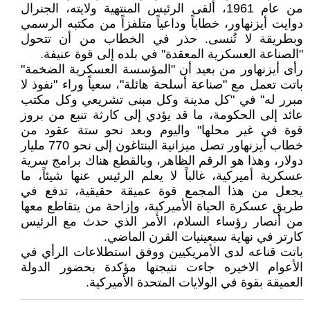
من عام 1961، ألقى الرئيس المنتهية ولايته، الجنرال
دوايت أيزنهاور، خطاباً وداعياً متلفزاً من مكتبه الرسمي
وبطريقة لا تُنسى. حذر في الخطاب من أن تتحول
"الصناعة العسكرية المعقدة" في بلده إلى قوة عنيفة.
رأى أيزنهاور من بعيد أن "المؤسسة العسكرية الضخمة"
باتت تعمل مع "صناعة أسلحة هائلة"، سعياً وراء "نفوذ لا
مبرر له" في "كل مدينة وكل مبنى تشريعي وكل مكتب
عائد إلى الحكومة، ما قد يؤدي إلى كارثة تنبع من بروز
قوة في غير محلها" واليوم وبعد نحو ستة عقود من
خطاب أيزنهاور تصل ميزانية البنتاغون إلى نحو 770 مليار
دولار، وهذا هو الرقم الظاهر، وبالقطع هناك برامج سرية
عسكرية أميركية، غالباً لا يعلم الرئيس عنها شيئاً، ما
يجعل من هذا المجمع قوة عميقة حقيقية، تدفع في
طريق عسكرة الحياة الأميركية، وإزاحة من يتقاطع معها
من أنصار رؤساء السلام، الأمر الذي حدث مع الرئيس
كارتر في نهاية سبعينيات القرن الماضي.
باتت قناعه لدى الأمريكيين ووفق استطلاعات الرأي في
الأعوام الاخيره جاءت نتيجتها مؤكدة بحضور الدولة
العميقة بقوة في الولايات المتحدة الأميركية.