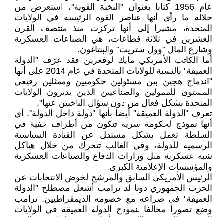
عام 1956 كتابا بعنوان "النخبة القوية"، استعرض من
خلاله ما رأى أنها عناصر القوة الرئيسة في الولايات
المتحدة، مشيرا إلى أنها تركزت منذ منتصف القرن
العشرين في ثلاثة قطاعات، هي الصناعات العسكرية
وشارع المال "وول ستريت" والبنتاغون.
أما الكاتب الأمريكي مايك لوفغرين فقد عرّف "الدولة
العميقة" بالنسبة للولايات المتحدة في عام 2014 على أنها
"اندماج هجين بين مسئولين حكوميين وممثلين رفيعي
المستوى للممولين والصناعيين الذين يديرون الولايات
المتحدة بشكل فعال من دون سؤال الناخبين عنها".
تعرف "الدولة العميقة" أيضا بأنها "دولة داخل الدولة". أي
أنها نموذج لحكومة سرية تتكون من أطراف خفية في
السلطة تعمل بشكل مستقل عن القيادة السياسية
الرسمية للدولة، وفي الغالب تتحرك من خلال هياكل
شبه عسكرية مثل وزارات الدفاع والصناعات العسكرية
والمؤسسات الإعلامية الكبرى.
الرئيس الأمريكي السابق والمرشح لخوض الانتخابات عن
الحزب الجمهوري دونا لد ترامب أشعل مصطلح "الدولة
العميقة" في صراعه مع خصومه الديمقراطيين. ترامب
وضع تصورا مخالفا لنموذج الدولة العميقة في الولايات