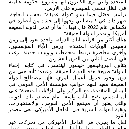
المتحدة والتي يرى الكثيرون أنها مشروع لحكومة عالمية
في الظل تسعى للسيطرة على الأرض.
ترامب فصّل فيما يبدو "دولة عميقة" بحسب الحاجة.
ظهر ذلك في كلمته التي وجهها إلى حشد من أنصاره في
تكساس عام 2023 قال فيها : "إما أن تدمر الدولة العميقة
أمريكا أو ندمر الدولة العميقة".
هناك أكثر من قراءة لتلك الدولة، واحدة تعود إلى زمن
تأسيس الولايات المتحدة، وزمن الآباء المؤسسين،
وأخرى معاصرة ترتبط بمجمعات ولوبيات حديثة بزغت
في النصف الثاني من القرن العشرين.
يتناول البروفيسور جيسون ليندسي، في كتابه "إخفاء
الدولة" طبيعة هذه الدولة العميقة، وعنده: "أنه حتى من
دون وجود جدول أعمال تآمري، فإن مصطلح الدولة
العميقة مفيد لفهم جوانب مؤسسة الأمن القومي في
البلدان المتقدمة، مع التركيز على الولايات المتحدة".على
أن ليندسي يفتح الباب واسعاً أمام مصادر تلك الدولة،
والتي يعتبر أن مجتمع الأمن القومي، والاستخبارات،
وبقية العوالم السرية في الداخل الأميركي، هي مصدر
القوة.
لعل ما يجري في الداخل الأميركي من تحركات غير
ظاهرة للعيان، منها ما أشار إليه، إدوارد سنودن، عميل