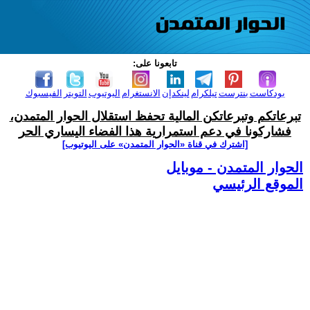
تابعونا على:
بودكاست
بنترست
تيلكرام
لينكدإن
الانستغرام
اليوتيوب
التويتر
الفيسبوك
تبرعاتكم وتبرعاتكن المالية تحفظ استقلال الحوار المتمدن،
فشاركونا في دعم استمرارية هذا الفضاء اليساري الحر
[اشترك في قناة ‫«الحوار المتمدن» على اليوتيوب]
الحوار المتمدن - موبايل
الموقع الرئيسي