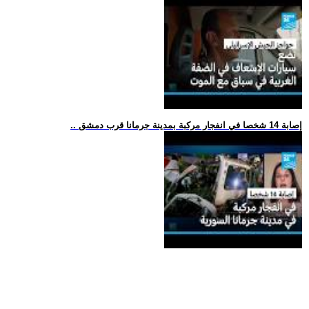
.. إصابة 14 شخصا في انفجار مركبة بمدينة جرمانا قرب دمشق