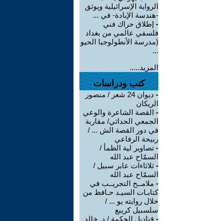
الرواية الإسرائيلية ويوثق
-هندسة الإبادة- في ...
-
إطلاق حراك فني
فلسفي عالمي من بغداد
(مدرسة الأنطولوجيا الحيو
...
المزيد.....
كتب ودراسات
-
ديوان 24 شعر / منصور
الريكان
-
القصة الشاعرة والوعي
الجمعي الحداثي/ مقاربة
في دور القصة الش ... /
ربيحة الرفاعي
-
تصاوير لية الظمأ /
السمّاح عبد الله
-
ثلاثاءات عابر سبيل /
السمّاح عبد الله
-
ملامــح التجريــب في
كتابـات السيـد حـافظ من
خلال روايته يو ... /
سلسبيل كريبع
-
قناديل الحكمة / د. خالد