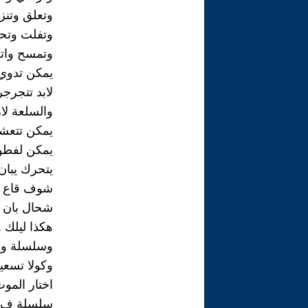
وتعلق وتنز
وتفلت وت
وتمسح واتغ
يمكن تدوي
لابد تتجرجر
والسلعة لاز
يمكن تتعش
يمكن لفطو
يتحرك يبان
شوف قاع ا
شحال بان
هكذا ليلك و
وسلسلة و 
وكولا تسع
اختار الموت
سلسلة ف ي