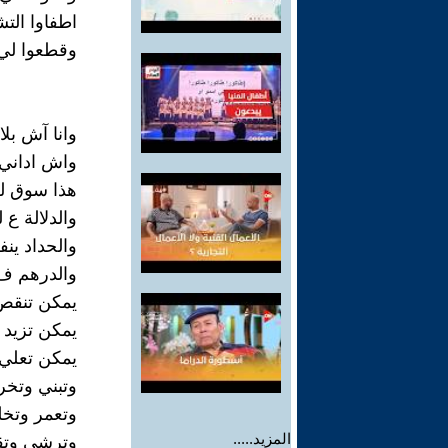
اطفاوا الت
وقطعوا لي ل
وانا آش بلا
واش اداني 
هذا سوق لع
والدلالة ع 
والحداد ينف
والدرهم ف 
يمكن تنقص
يمكن تزيد
يمكن تعلي 
وتبني وتخ
وتعمر وتخ
المزيد.....
وترشي وتق