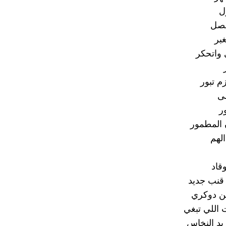
ل
حصل
بر
 واتحكر
م تبور
ى
ر
 المطمور
لهم
قاد
قنب جديد
ين دوكري
 اللي تبغي
د النخاس