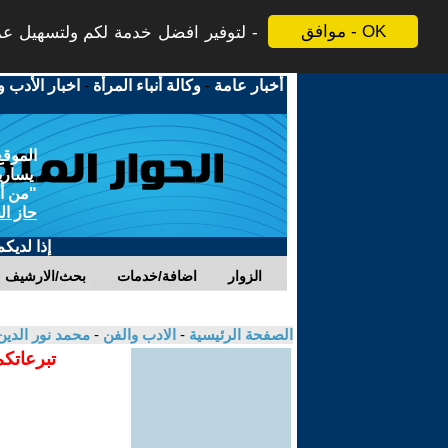
موافق - OK
لتوفير افضل خدمة لكم ولتسهيل عملي
أخبار عامة
-
وكالة أنباء المرأة
-
اخبار الأدب و
الموقع
يسارية
"من أج
حاز ال
إذا لديك
الزوار
اضافة/خدمات
بحث/الارشيف
الصفحة الرئيسية
-
الادب والفن
-
محمد نور الدي
تبرعاتكم