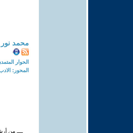
محمد نور 
الحوار المتمدن-العدد: 8031 - 4
المحور: الادب
ــــ من أرشيف