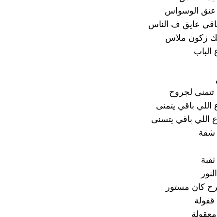
عنق الوسواس
باقي عايق ف الناس
ك زكون ملاس
 الباب
تتمنى لجروح
 اللي باقي يتمنى
ع اللي باقي يتسنى
شقة
ثقبة
لنور
ح كان مستور
قفولة
معقولة