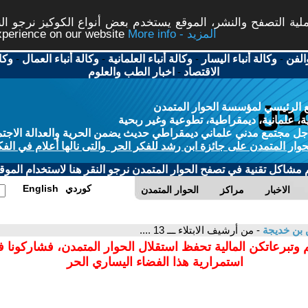
ة التصفح والنشر، الموقع يستخدم بعض أنواع الكوكيز نرجو النق
More info - المزيد
experience on our website
الفن
-
وكالة أنباء اليسار
-
وكالة أنباء العلمانية
-
وكالة أنباء العمال
-
وكا
الاقتصاد
-
اخبار الطب والعلوم
 الرئيسي لمؤسسة الحوار المتمدن
، علمانية، ديمقراطية، تطوعية وغير ربحية
ل مجتمع مدني علماني ديمقراطي حديث يضمن الحرية والعدالة الاجتم
حوار المتمدن على جائزة ابن رشد للفكر الحر والتى نالها أعلام في الفك
م مشاكل تقنية في تصفح الحوار المتمدن نرجو النقر هنا لاستخدام الموقع
كوردي
English
الاخبار
مراكز
الحوار المتمدن
ن بن خديجة
- من أرشيف الابتلاء ـــ 13 ....
 وتبرعاتكن المالية تحفظ استقلال الحوار المتمدن، فشاركونا 
استمرارية هذا الفضاء اليساري الحر