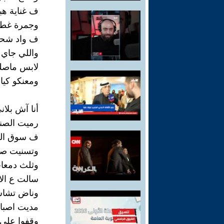
ف غناية هب
وجمرة غط
ف واد شحف
واللي جاي 
لابس ماصك
ومعنكو كياد
أنا آش بلان
رميت الصنا
ف سوق الع
وتسنيت صب
وثلث دمعا
سالت ع ال
وناض تشا
مديت اصبا
وقفوا علي 