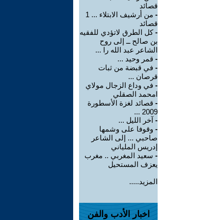
قصائد
-
من أرشيف الابتلاء ... 1
قصائد
-
كل الطرق لاتؤدي للفقيه
بن صالح ــ إلى روح
الشاعر عبد الله را ...
-
قمر وحيد ...
-
في قبضة من ثبات
قرصان ...
-
في وداع الزجال مولاي
امحمد الصقلي
-
قصائد لغزة الأسطورة
2009 ...
-
آخر الليل ...
-
وقوفا على وشمها
صاحبي ... إلى الشاعر
إدريس الملياني
-
سعيد المغربي .. مغرب
يعزف المستحيل
المزيد.....
اخبار الأدب والفن