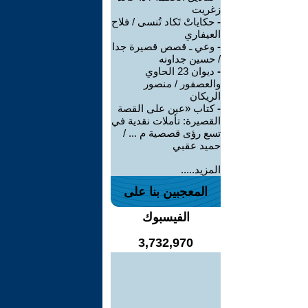
زغريت
-
حكاياتْ تَكاد تُنسى / فلاح
العيفاري
-
وعي ـ قصص قصيرة جدا
/ حسين جداونه
-
ديوان 23 الحاوي
والعصفور / منصور
الريكان
-
كتاب «عين على القصة
القصيرة: تأملات نقدية في
تسع رؤى قصصية م ... /
حميد عقبي
المزيد.....
المعجبين بنا على
الفيسبوك
3,732,970