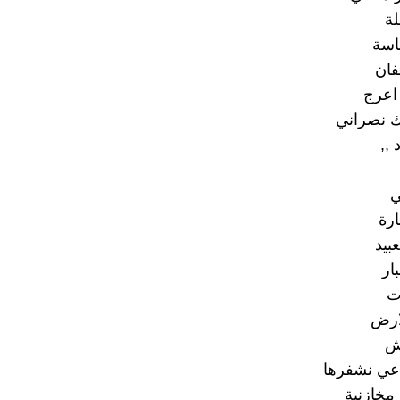
لة
اسة
ان
اعرج
 نصراني
 ,,
ي
رة
بيد
ار
ت
ارض
ش
عي نشفرها
مخازنية