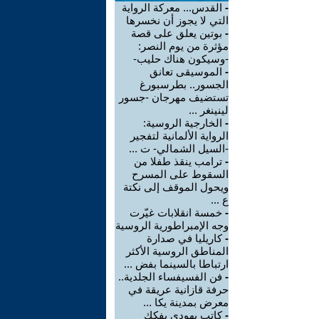
-
القدس... معركة الرواية
التي لا يجوز أن نخسرها
-
بوتين يعلق على قصة
مؤثرة من يوم النصر:
-وسيكون هناك حليب-
-
الموسيقى تعانق
الجسور.. بطرسبورغ
تستضيف مهرجان -جسور
لينينغر ...
-
الخارجية الروسية:
الرواية الألمانية لتفجير
-السيل الشمالي- ت ...
-
ترامب ينقذ طفلا من
السقوط على المسرح
ويحول الموقف إلى نكتة
ع ...
-
خمسة انقلابات غيّرت
وجه الإمبراطورية الروسية
-
كاريليا في صدارة
المناطق الروسية الأكثر
ارتباطا بالسينما بفض ...
-
فن الفسيفساء الجلدية..
حرفة قازانية عريقة في
معرض بمدينة يكا ...
-
كاتب يهودي يفكك