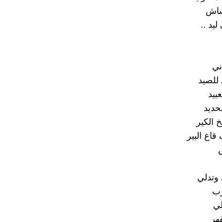
شاش
يد ..
ني
للصيد
بيد
لحديد
خ الكير
قاع البير
وتدلي
رب
لي
هر