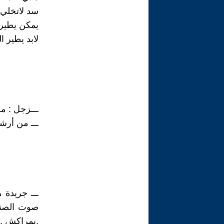
سد لاتخلي 
يمكن يطير 
لابد يطير ا
ـــزجل : م
ـــ من أرشيف جر
ـــ جريدة 
صوت الصناع
.بمراكش .