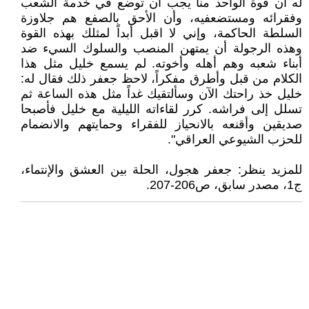
له أن قوة الواحد منا يجب أن توضع في خدمة الشعب
وفقرائه ومستضعفيه، وأن الأحق بالصفع هم جلاوزة
السلطة الحاكمة، وإني لا اقبل أبداً لمثلك بهذه القوة
وهذه الرجولة أن يمتهن المنصب والسلوك السيء ضد
أبناء شعبه وهم أهله وأخوته. لم يسمع خليل مثل هذا
الكلام من قبل وأطرق مفكراً، لاحظ جعفر ذلك فقال له:
خليل خذ راحتك الآن وسألتقيك غداً مثل هذه الساعة ثم
تسلل إلى فراشه. كرر لقاءاته الليلية مع خليل فأصبحا
صديقين وأقنعه بالانحياز للفقراء وحمايتهم والانضمام
للحزب الشيوعي العراقي".
للمزيد ينظر: جعفر هجول، الحلة بين العشق والإنتماء،
ج1، مصدر سابق، ص206-207.