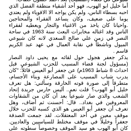
أما خليل ابو الهوب، فهو أحد أشقياء منطقة الفضل الذي
احبه بسطاء الناس، ولم يكن يواجه الا الاقوياء ولم يعتدي
يوما على ضعيف، وكان يساعد الفقراء والمحتاجين
.واحيانا كان ياخذ من الاغنياء والتجار ويعطيه لفقراء
الناس وقد اغتاله مخابرات البعث سنة 1963 في ساحة
النصر في زمن علي صالح السعدي لانه كان شيوعي
الميول وناشطاً في نقابة العمال في عهد عبد الكريم
قاسم .
يذكر جعفر هجول حول لقائه مع يحيى داود النصار
(مسؤول لجنة قضاء المسيب للحزب الشيوعي قبل
احداث 8 شباط 1963م) عن جعفر أبو العيس قائلاُ: "كان
يدرب شباب المسيب على المصارعة وبناء الأجسام،
متطرقاً إلى صورة قوته الخارقة وسألني: هل تعرف
خليل أبو الهوب؟ قلت نعم.. أليس حارس جريدة إتحاد
الشعب والذي صار شيوعياً بعد أن كان من الشقاوات
المعروفين في بغداد.. قال: أحسنت ثم أضاف، وهل
تعرف أن جعفر أبو العيس هو الذي كسبه للحزب خلال
موقف معين في أحد المعتقلات. لقد جمعت الصدفة
جعفراً وخليلاً في موقف مختلط للسياسيين والعاديين.
كان أبو الهوب هو سيد الموقف وخصوصاً سطوته على