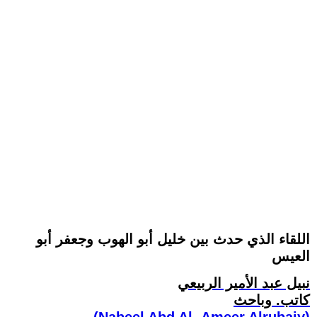
اللقاء الذي حدث بين خليل أبو الهوب وجعفر أبو
العيس
نبيل عبد الأمير الربيعي
كاتب. وباحث
(Nabeel Abd Al- Ameer Alrubaiy)