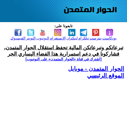
تابعونا على:
بودكاست
بنترست
تيلكرام
لينكدإن
الانستغرام
اليوتيوب
التويتر
الفيسبوك
تبرعاتكم وتبرعاتكن المالية تحفظ استقلال الحوار المتمدن،
فشاركونا في دعم استمرارية هذا الفضاء اليساري الحر
[اشترك في قناة ‫«الحوار المتمدن» على اليوتيوب]
الحوار المتمدن - موبايل
الموقع الرئيسي