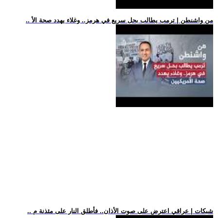
.. من واشنطن | ترمب يطالب بحل سريع في هرمز.. وغلاء يهدد صحة الأ
.. شبكات | عراقي اعترض على صوت الأذان.. فأطلق النار على مئذنة م