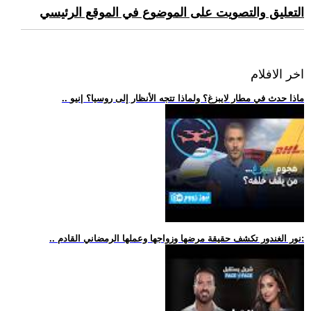
التعليق والتصويت على الموضوع في الموقع الرئيسي
اخر الافلام
.. ماذا حدث في مطار لايبزغ؟ ولماذا تتجه الأنظار إلى روسيا؟ |نيو
.. نور الغندور تكشف حقيقة مرضها وزواجها وعملها الرمضاني القادم: