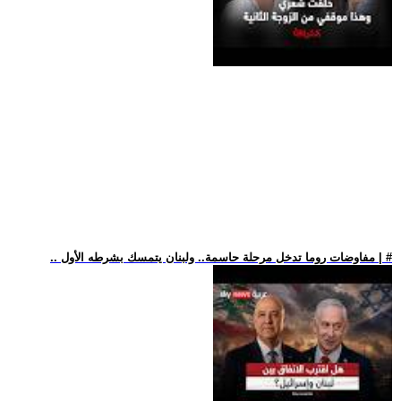
.. مفاوضات روما تدخل مرحلة حاسمة.. ولبنان يتمسك بشرطه الأول | #