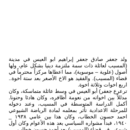
ولد جعفر صادق جعفر إبراهيم ابو العيس في مدينة
(المسيب لعائلة ذات سمة ملتزمة دينيا بشكل عام، ولها
أصول (علوية – موسوية)، مما اعطاها مركزاً محترماً في
قضاء (المسيب). والفقيد هو الاخ الأصغر بعد ستة أخوة..
اربع اخوات وثلاثة اخوة.
ترعرع جعفر) أبو العيس في وسط عائلة متماسكة، وكان
مدللاً بين اخواته من نعومة أظافره، وكان هادئا وحنونا.
أكمل الدراسة المتوسطة في المسيب، وعند دخوله
للمرحلة الاعدادية تأثر بمعلمه لمادة الرياضة الشيوعي
احمد حسون الخطاب، وكان هذا بين عامي ١٩٣٨ _
١٩٤٠، فبدأ مشواره السياسي بعد هذه الأعوام وكان أول
شيوعي في قضاء (المسيب) بعد أحمد حسون خطاب.