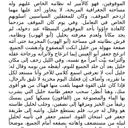
الموقوفين، فهو كالأمير له نظامه الخاص عليهم وله
مساحته الجغرافية المريحة، لا يتجاوز أحد عليها مهما
ازدحم الموقف، وكان للمعتقلين السياسيين اسلوبهم
الخاص في التعامل. وفي يوم كان الموقف مزدحماً
كالعادة جاؤوا بأحد الموقوفين البسطاء عند دخوله، لم
يجد مكاناً ولعدم معرفته بخليل (أبو الهوب) ونظامه،
فرش بطانيته في مساحة (أبو الهوب) المحرمة حتى أتته
صفعة مهولة من خليل ابكت المصفوع وأدهشت الجميع.
انزعج جعفر أبو العيس إيما انزعاج ولأتزانه ورجاحة عقله
وألتزامه بيَّت أمراً مع نفسه، وفي الليل زحف إلى مكان
خليل بعد أن خلد الجميع للنوم، أيقظه من نومه وقال له:
خليل أنت لا تعرفني اسمع كلامي للآخر وأنا مستعد لكل
ما تقرره، وأضاف إن فعلتك اليوم مخزية لا تليق بالرجال،
فإذا كان على القوة فمهما بلغت منها فهناك من هو أقوى
منك، وهنا أنظر؛ سحب جعفر طاسة خليل التي يشرب
بها الماء والمصنوعة من (الفافون) مسكها كمن يمسك
رغيفاً من الخبز ومزقها إلى نصفين، وجلب لخليل طاسته
هو وقال له جرب. فلم يستطع خليل. وانتبه إلى طريقة
جعفر في امتحان القوة. استمر جعفر في تأنيبه لخليل
لنيله من مستضعف واهانته بصفعه أمام الجميع، موضحاً