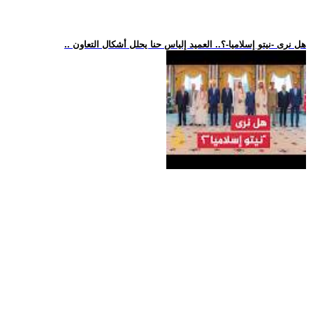
.. هل نرى -نيتو إسلاميا-؟.. العميد إلياس حنا يحلل أشكال التعاون