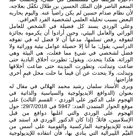
المنعم الناصر فإن الملك الحسين بن طلال تكفّل بعلاجه،
لأن نظام صدام حسين لم يكن راضياً عنه. واليوم يحاربه
البعض بسبب تحليله العلمي لشخصية الفرد العراقي.
وعلي الوردي يسند كل فضيلة في الشخص للعامل
الوراثي والعامل البيئي، وحين أرادوا أن يكرموه بجائزة
لتفوقه رفض تسلمها، مدعياً أن لا فضل له في تفوقه
الدراسي، يقول: ما أنا إلا حصيلة عوامل بيئية ووراثية ولا
فضل لشخصي في شيءٍ مما فعلت، هي البيئة وهي
الوراثة. هكذا يتحدث. ويقول: تطورت أخلاق البادية حتى
ضاعت وتبدلت، وتطورت المدينة حتى ضاعت أخلاقها
وتبدلت. ولا يتحدث عن أن قيماً ما حلت محل قيمٍ أخرى
فأزاحتها.
ويرى الأستاذ سلمان رشيد محمد الهلالي في مقال له
بعنوان (الدوافع الايديولوجية والسياسية والذاتية في
الهجوم على الدكتور علي الوردي - القسم الثالث) على
موقع الحوار المتمدن العدد: 5947 في 29/7/2018؛ حول
الهجوم على الوردي والتي اغلبها دوافع من قبل
الإسلاميين، قائلاً: (إذا كان الدكتور الوردي قد استند في
نقده للإيديولوجية الماركسية والقومية على أسس من
القيَّم الليبرالية التي ينادي بها، فأن انتقاده للإيديولوجية