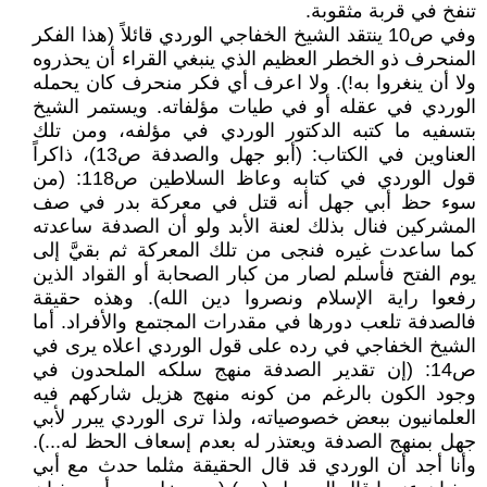
تنفخ في قربة مثقوبة.
وفي ص10 ينتقد الشيخ الخفاجي الوردي قائلاً (هذا الفكر
المنحرف ذو الخطر العظيم الذي ينبغي القراء أن يحذروه
ولا أن ينغروا به!). ولا اعرف أي فكر منحرف كان يحمله
الوردي في عقله أو في طيات مؤلفاته. ويستمر الشيخ
بتسفيه ما كتبه الدكتور الوردي في مؤلفه، ومن تلك
العناوين في الكتاب: (أبو جهل والصدفة ص13)، ذاكراً
قول الوردي في كتابه وعاظ السلاطين ص118: (من
سوء حظ أبي جهل أنه قتل في معركة بدر في صف
المشركين فنال بذلك لعنة الأبد ولو أن الصدفة ساعدته
كما ساعدت غيره فنجى من تلك المعركة ثم بقيَّ إلى
يوم الفتح فأسلم لصار من كبار الصحابة أو القواد الذين
رفعوا راية الإسلام ونصروا دين الله). وهذه حقيقة
فالصدفة تلعب دورها في مقدرات المجتمع والأفراد. أما
الشيخ الخفاجي في رده على قول الوردي اعلاه يرى في
ص14: (إن تقدير الصدفة منهج سلكه الملحدون في
وجود الكون بالرغم من كونه منهج هزيل شاركهم فيه
العلمانيون ببعض خصوصياته، ولذا ترى الوردي يبرر لأبي
جهل بمنهج الصدفة ويعتذر له بعدم إسعاف الحظ له...).
وأنا أجد أن الوردي قد قال الحقيقة مثلما حدث مع أبي