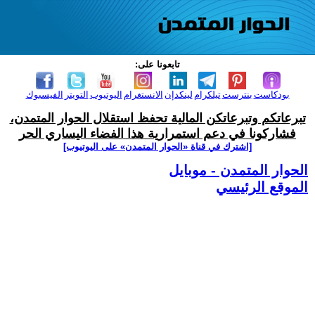
تابعونا على:
بودكاست
بنترست
تيلكرام
لينكدإن
الانستغرام
اليوتيوب
التويتر
الفيسبوك
تبرعاتكم وتبرعاتكن المالية تحفظ استقلال الحوار المتمدن،
فشاركونا في دعم استمرارية هذا الفضاء اليساري الحر
[اشترك في قناة ‫«الحوار المتمدن» على اليوتيوب]
الحوار المتمدن - موبايل
الموقع الرئيسي