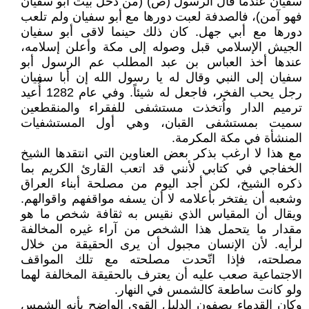
سفيان عندما قال الرسول (ص) (من دخل بيت أبو سفيان
فهو آمن)، فالصدفة لعبت دورها مع أبو سفيان ولم تلعب
دورها مع أبي جهل. كان ذلك حينما لاقى أبو سفيان
الجيش الإسلامي قبل وصوله إلى مكة وأعلن إسلامه،
عندها أخذ العباس بن عبد المطلب عم الرسول أبو
سفيان إلى النبي وقال له يا رسول الله إن أبا سفيان
رجل يحب الفخر، فاجعل له شيئاً. وفي عام 1282 أُعيد
ترميم الدار واُتخذت مستشفى للفقراء والمنقطعين
سميت بمستشفى القبان، وهي أول المستشفيات
المنشأة في مكة المكرمة.
مع هذا لا ارغب بذكر بعض العناوين التي انتقدها الشيخ
الخفاجي في كتابي لأنني قد اتعب القارئ الكريم بما
ذكره الشيخ، لكن أجد اليوم من مصلحة أبناء العراق
وشعبه أن يفتخر بأعلامه لا أن يسفه مواقفهم واقوالهم.
ويقال أن المقياس الذي نقيس به ثقافة شخص ما هو
مقدار ما يتحمل هذا الشخص من آراء غيره المخالفة
لرأيه. لأن الإنسان مجبول أن يرى الحقيقة من خلال
مصلحته، فإذا اتّحدت مصلحته مع تلك المواقف
الاجتماعية صعب عليه أن يعترف بالحقيقة المخالفة لهما
ولو كانت ساطعة كالشمس في النهار.
وكان القدماء يصفون الدليل القوي الواضح بأنه الشمس