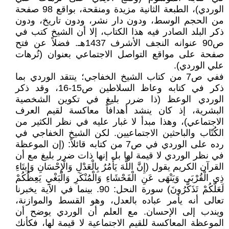
الوردي)، الطبعة الثانية مزيدة ومنقحة، بواقع 98 صفحة
من الحجم الوسط، ودون دار نشر، ودون تاريخ، ودون
ذكر البلد الصادر فيه هذا الكتاب، إلا أن الشيخ كتب في
ص90 عنوانه النجف الأشرف 1437هـ. فضلاً عن فتح
صفحة على مواقع التواصل الاجتماعي بعنوان (تُرهات
علي الوردي).
ففي ص7 من كتاب الشيخ الخفاجي؛ ينتقد الوردي بما
ذكر في كتابه وعاظ السلاطين ص15-16، وقد ذكر
الوردي الوعظ (ذا ضرر بليغ في تكوين الشخصية
البشرية، إذ كان ينشد أهدافاً معاكسة لقيم العرف
الاجتماعي)، وهذا مبدأ لا غبار عليه في نظر الكثير من
الكُتّاب والباحثين الاجتماعيين. لكن الشيخ الخفاجي في
رده على الوردي في ص7 من كتابه قائلاً: (إن الموعظة
في نظر الوردي لا قيمة لها بل إنها ذات ضرر بليغ مع أن
القرآن الكريم يقول (إِنَّ اللَّهَ يَأْمُرُ بِالْعَدْلِ وَالْإِحْسَانِ وَإِيتَاءِ
ذِي الْقُرْبَى وَيَنْهَى عَنِ الْفَحْشَاءِ وَالْمُنْكَرِ وَالْبَغْيِ يَعِظُكُمْ
لَعَلَّكُمْ تَذَكَّرُونَ) سورة النحل: 90. بينما في الآية يخبرنا
تعالى أنه يأمر عباده بالعدل، وهو القسط والموازنة،
ويندب إلى الإحسان. مع العلم أن الوردي يوضح أن
الموعظة المعاكسة للقيم الاجتماعية لا قيمة لها، فكأنك