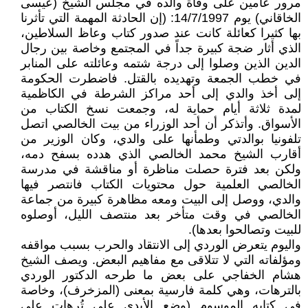
مرور عامين على وفاة والده في مجلس الشيخ (عيسى
الخاقاني) يوم 14/7/1997: (إن الحادثة المهمة التي تأثرنا
بها كثيرا كعائلة كانت عند صدور كتاب وعاظ السلاطين،
الذي أثار ضجة كبيرة جداً في المجتمع وخاصة بين رجال
الدين الذين وصلوا إلى درجة شتمه وعائلته على المنابر
في خطب الجمعة وتهديده بالقتل. فاضطرت الحكومة
إلى أخذ والدي إلى أحد مراكز الشرطة في الكاظمية
لمدة ثلاثة أيام حماية له، وجمعت نسخ الكتاب من
الأسواق. وأتذكر أن أحد الوزراء من بيت الخالصي اتصل
تلفونيا بوالدتي وطمأنها على والدي، وكان الوزير من
أقارب الشيخ محمد الخالصي الذي هدده بسفح دمه،
ولكن بعد فترة حصلت مناظرة أو مناقشة في مدرسة
الخالصي العلمية حول محتويات الكتاب فانتصر فيها
والدي، ووصل إلى البيت ومعه مظاهرة كبيرة من جماعة
الخالصي في وقت متأخر بعد منتصف الليل، أوصلوه
للبيت وتصالحوا بعدها).
واليوم يتعرض الوردي إلى الانتقاد والحرب بسبب مواقفه
ومؤلفاته التي لا تتلاقى مع مفاهيم البعض. ويصف الشيخ
هشام الخفاجي على بعض ما طرحه الدكتور الوردي
بالترهات، وهي كلمة فارسية بمعنى (المزخرف)، وخاصة
في كتابه الموسوم (وضع الأيدي على تُرهات علي