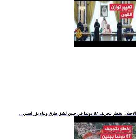
.. الاحتلال يخطر بتجريف 87 دونما في جنين لشق طرق وبناء بؤر استي