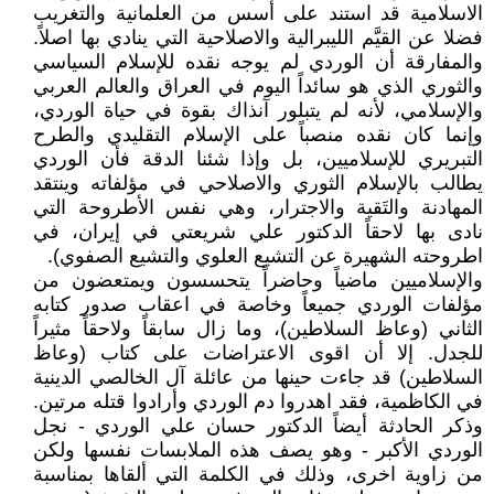
الاسلامية قد استند على أسس من العلمانية والتغريب
فضلا عن القيَّم الليبرالية والاصلاحية التي ينادي بها اصلاً.
والمفارقة أن الوردي لم يوجه نقده للإسلام السياسي
والثوري الذي هو سائداً اليوم في العراق والعالم العربي
والإسلامي، لأنه لم يتبلور آنذاك بقوة في حياة الوردي،
وإنما كان نقده منصباً على الإسلام التقليدي والطرح
التبريري للإسلاميين، بل وإذا شئنا الدقة فأن الوردي
يطالب بالإسلام الثوري والاصلاحي في مؤلفاته وينتقد
المهادنة والتَقية والاجترار، وهي نفس الأطروحة التي
نادى بها لاحقاً الدكتور علي شريعتي في إيران، في
اطروحته الشهيرة عن التشيع العلوي والتشيع الصفوي).
والإسلاميين ماضياً وحاضراً يتحسسون ويمتعضون من
مؤلفات الوردي جميعاً وخاصة في اعقاب صدور كتابه
الثاني (وعاظ السلاطين)، وما زال سابقاً ولاحقاً مثيراً
للجدل. إلا أن اقوى الاعتراضات على كتاب (وعاظ
السلاطين) قد جاءت حينها من عائلة آل الخالصي الدينية
في الكاظمية، فقد اهدروا دم الوردي وأرادوا قتله مرتين.
وذكر الحادثة أيضاً الدكتور حسان علي الوردي - نجل
الوردي الأكبر - وهو يصف هذه الملابسات نفسها ولكن
من زاوية اخرى، وذلك في الكلمة التي ألقاها بمناسبة