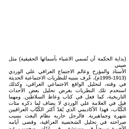
(بداية الحكمة أن تُسمي الاشياء بأسمائها الحقيقية) مثل
صيني
الأستاذ والمؤرخ وعالم الاجتماع العراقي علي الوردي
(1913-1995م)، عُرف بتبنيه للنظريات الاجتماعية الحديثة
في وقته، لتحليل الواقع الاجتماعي العراقي، وكذلك
استخدم تلك النظريات بغرض تحليل بعض الأحداث
التاريخية، كما فعل في كتاب وعاظ السلاطين. ومهما
قيل في العلامة علي الوردي لا يضاف لما ذكره مئات
الكُتّاب، فهذا الأكاديمي الذي يُعَدّ أكثر الكُتّاب العراقيين
شهرة وجماهيرية. فالرجل حاربه نظام البعث بسبب
صراحته في تحليل الشخصية العراقية، وقضى أيامه
الأخيرة مريضاً في مستشفى في عَمّان، وبحسب عبد