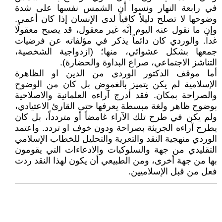
في رابعة النهار ونسوا أن الشمس نفسها على شدة
وضوحها لا تصلح دليلاً كافياً لدى الإنسان إذا كان أعمى.
وإن ما نقول عنه اليوم إنَّه غير معقول، قد يصبح معقولًا
غداً. والوردي كان دائماً يذكر في مؤلفاته عن فرضيات
جمعها بشكل عشوائي، منها؛ (ازدواجية الشخصية،
التناشز الاجتماعي، صراع البداوة والحضارة).
أما موقف الدكتور الوردي من الدين او الظاهرة
الإسلامية لم يكن يتميز بالغموض بل كان من الوضوح
والصراحة بمكان. فقد أدرج آراءه العلمانية والاصلاحية
بوضوح ظاهر ولغة مبسطة يعرفها حتى القارئ الاعتيادي،
ولم يكن في طرح تلك الآراء غامضاً أو متردداً، بل كان
يطرح آراءه الجريئة بصراحة ودون خوف او تردد. واعتمد
الوردي منهجية النقد والتعرية والتحليل للخطاب الإسلامي
التقليدي من جهة والسلوكيات والادعاءات التي يقومون
بها من جهة أخرى، ومن الطبيعي أن يكون لهذا النقد ردت
فعل من قبل الإسلاميين.