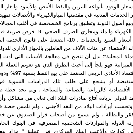
 الخدمات المدنية في مقدمتها المياوالكهرباء والأتصالات تمهيدا
وبيع أصول الدولة وتطبيق برنامج الخصخصة في أغلب المجالا
كخصخصة الكهرباء والماء ومجاري الصرف الصحي 
15% على أسعار السلع والخدمات . 10- الضغط على قانون ال
ه الأستغناء عن مئات الآلاف من العاملين بالجهاز الأداري للدولة
عملة المحلية*: بدل أن تنصح في معالجة الأسباب التي أدت
لميزانية فهو يلجأ إلى أخبث الطرق الذي هو تعويم العملة الم
معالجة الأقتصاد الأحادي الريعي 
تفيضة أو يشجع على طلب تلك الدراسات التنموية في
الأقتصادية كالزراعة والصناعة والسياحة ، ولم نجد خطة ص
 الدولي لزيادة أنتاج صادرات البلاد التي تعاني من مشاكل وأز
وتحسب أيرادات البلاد من النقد الأجنبي ، ولم نلمس خطة 
لفقر والبطالة ، ولم نسمع من أصحاب قرار الصندوق عن خ
ة الدولة والموازنات الشخصية المصرفية في البنوك الخارج
 كوارث وألاعيب البنك المركزي في عملية " مزاد بيع 