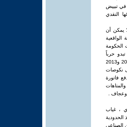
في تبييض
ا النقدي
ا يمكن أن
الواقعية
ت الحكومة
بدو حرباً
أستنزافية أحرقت اليابس والأخضر بأرقام مليارية مرعبة ، وكان لسنة 2011 و2013
 السبب إلى نكوصات
فع فاتورة
المتاهات
وعجاف .
دي ، غياب
 الحدودية
 الصناعي