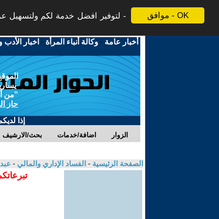
موافق - OK
لتوفير افضل خدمة لكم ولتسهيل عملي
أخبار عامة
-
وكالة أنباء المرأة
-
اخبار الأدب و
الموقع
يسارية
"من أج
حاز ال
إذا لديك
الزوار
اضافة/خدمات
بحث/الارشيف
الصفحة الرئيسية
-
الفساد الإداري والمالي
-
عبد 
تبرعاتكم