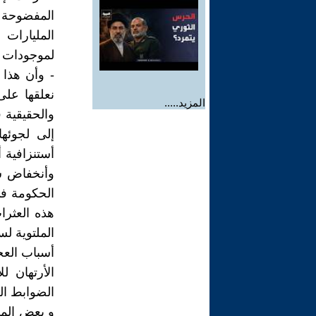
المفضوحة 
المليارات
لموجودات ا
- وأن هذا 
نعلقها عل
المزيد.....
والحقيقية 
إلى لجوئها
الحكومة في
هذه العثرا
الملتوية ل
أسباب العجز
الأرتهان ل
الضوابط ال
و بعض المط