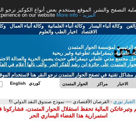
ة التصفح والنشر، الموقع يستخدم بعض أنواع الكوكيز نرجو النق
More info - المزيد
experience on our website
الفن
-
وكالة أنباء اليسار
-
وكالة أنباء العلمانية
-
وكالة أنباء العمال
-
وكا
الاقتصاد
-
اخبار الطب والعلوم
 الرئيسي لمؤسسة الحوار المتمدن
، علمانية، ديمقراطية، تطوعية وغير ربحية
ل مجتمع مدني علماني ديمقراطي حديث يضمن الحرية والعدالة الاجتم
حوار المتمدن على جائزة ابن رشد للفكر الحر والتى نالها أعلام في الفك
م مشاكل تقنية في تصفح الحوار المتمدن نرجو النقر هنا لاستخدام الموقع
كوردي
English
الاخبار
مراكز
الحوار المتمدن
الجبار نوري
- القرصان الأقتصادي ---- نموذج صندوق النقد الدولي !؟
 وتبرعاتكن المالية تحفظ استقلال الحوار المتمدن، فشاركونا 
استمرارية هذا الفضاء اليساري الحر