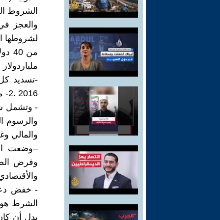
الشروط الت
والعجز في 
لشروطها ال
ملياردولار
-تسديد كل 
2016 .2- مدة القرض على مدى ثلاث سنوات .
- وتشمل شر
والرسوم ال
والمالي وغ
–وضعت ال
وفرض الضر
والأقتصادي 
- خفض دعم
بدل أن كان