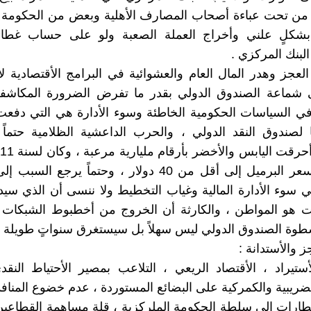
من تحت عباءة أصحاب المصارف الأهلية وبعض من الحكومة 
 بشكلٍ علني وأخراج العملة الصعبة ولو على حساب غطائه
لبنك المركزي .
العجز وهدر المال العام والعشوائية في البرامج الأقتصادية ل
ى شماعة الصندوق الدولي بقدر ما تفرض الضرورة المكاشفة 
في السياسات الحكومية الخاطئة وسوء الأدارة هي التي دفع
 لصندوق النقد الدولي ، والحرب الداعشية الظلامية حتماً ت
وأنخفاض سعر البرميل إلى أقل من 40 دولار ، وحتماً يرجع
 سوء الأدارة المالية وغياب التخطيط ولا ننسى أن الذي سيد
ت هو المواطن ، والكارثة أن الخروج من أخطبوط الشبكات و
سطوة الصندوق الدولي ليس سهلاً بل سيستغرق سنواتٍ طويلة 
 والأستدانة :
لأستيراد ، الأقتصاد الريعي ، التلاعب بمصير الأحتياط النق
ضريبية والكمركية على البضائع المستوردة ، عدم خضوع المنافذ
ارات إلى سلطة الحكومة الملركزية ، قلة مساهمة القطاعين