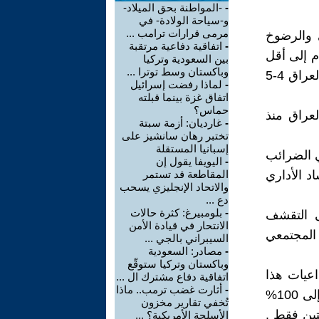
-
-المواطنة بحق الميلاد-
و-سياحة الولادة- في
مرمى قرارات ترامب ...
ي والرضوخ
-
اتفاقية دفاعية مرتقبة
م إلى أقل
بين السعودية وتركيا
وباكستان وسط توترا ...
من 40 دولار منذ 2011 والسنوات اللاحقة وافق الصندوق على أقراض العراق 4-5
-
لماذا رفضت إسرائيل
اتفاق غزة بينما قبلته
حماس؟
لعراق منذ
-
غارديان: أزمة سبتة
تختبر رهان سانشيز على
إسبانيا المستقلة
ي الضرائب
-
اليويفا يقول إن
د الأداري
المقاطعة قد تستمر
والاتحاد الإنجليزي يسحب
دع ...
-
بلومبيرغ: كثرة حالات
 التقشف
الانتحار في قيادة الأمن
المجتمعي
السيبراني بالجي ...
-
مصادر: السعودية
وباكستان وتركيا ستوقّع
عيات هذا
اتفاقية دفاع مشترك ال ...
-
أثارت غضب ترمب.. ماذا
الشرط هو التحرش بخبز المواطن فرفع الدعم عن المخابز حيث وصل إلى 100%
تُخفي تقارير مخزون
تين فقط .
الأسلحة الأمريكية؟ ...