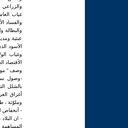
غياب العام
والفساد ال
والبطالة و
عبثية ومديو
الأسود الذ
وغياب الول
الأقتصاد ا
وصف " موجز
بالشلل ال
أغراق الع
وملوّثة ، ط
- أنخفاض ال
- ان البلاد
المساهمة ف