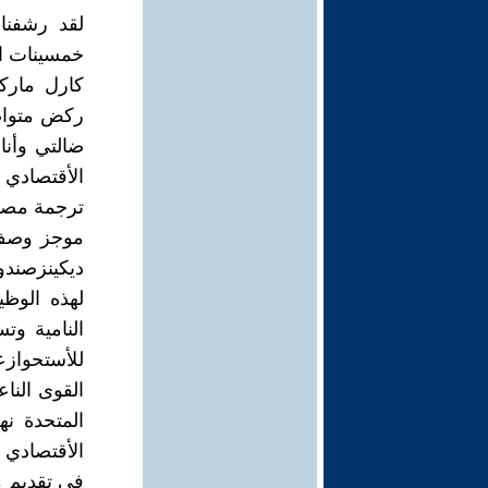
لقد رشفنا
خمسينات ال
كارل مارك
ركض متواصل
ضالتي وأنا 
ترجمة مصطفى الطيا
موجز وصف 
ديكينزصندو
لهذه الوظ
النامية وت
للأستحوازع
القوى النا
المتحدة نه
الأقتصادي 
في تقديم م