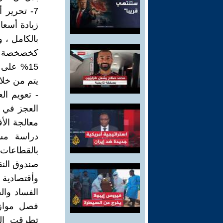
زيادة أسعار
بالكامل ، 
يتم من خلال
- تعويم ال
العجز في ا
دراسة مس
بالقطاعات 
صندوق النقد
وأقتصادية 
الفساد وا
فصل موازن
تطرقت إلى