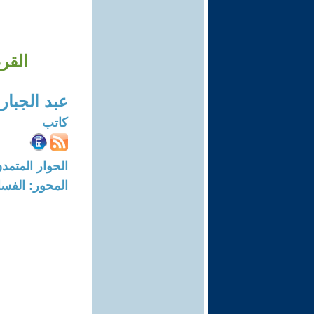
القر
عبد الجبار
كاتب
الحوار المتمدن-العدد: 8027 - 4
المحور: الفسا