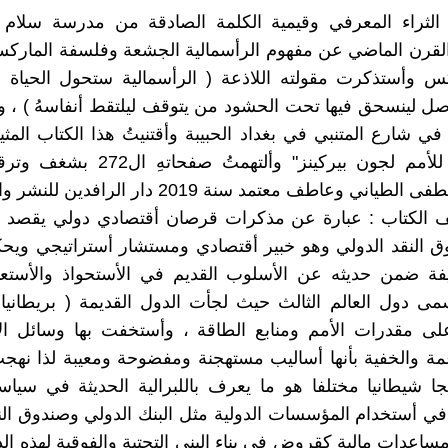
 الثراء المعرفي وقيمية الكلمة الصادقة من مدرسة سلام
قرن الماضي عن مفهوم الرأسمالية الجشعة وفلسفة الماركسي
س وأستذكرت مقولته اللاذعة ( الرأسمالية ستحول الحياة إ
 لينسحق فيها تحت الحشود من يتوقف ليلتقط أنفاسهُ ) ، ور
في شارع المتنبي في بغداد الحبيبة وأقتنيتُ هذا الكتاب المثير
الأقتصادي للأمم لجون بيركينز" وألتهمتُ ص
ني وعاطف معتمد سنة 2019 دار الرافدين للنشر والتوزيع .
الكتاب : عبارة عن مذكرات قرصان أقتصادي دولي يقصد ب
ق النقد الدولي وهو خبير أقتصادي ومستشار أستراتيجي ويح
يفة ضمن حديثه عن الأسلوب القديم في الأستحواذ والأستعم
سمى دول العالم الثالث حيث لجأت الدول القديمة ( بريطانيا
لى مقدرات الأمم ومنابع الطاقة ، وأستخفت بها وسائل الأ
عمة والخفية بأنها أساليب مستهجنة ومفضوحة ومعيبة لذا نهجت
جا شيطانيا مختلفا هو ما يعرف باللبرالية الحديثة في سياسة
في أستخدام المؤسسات الدولية مثل البنك الدولي وصندوق الن
ساعدات مالية كقروض في بناء البنى التحتية والفوقية لهذه ال