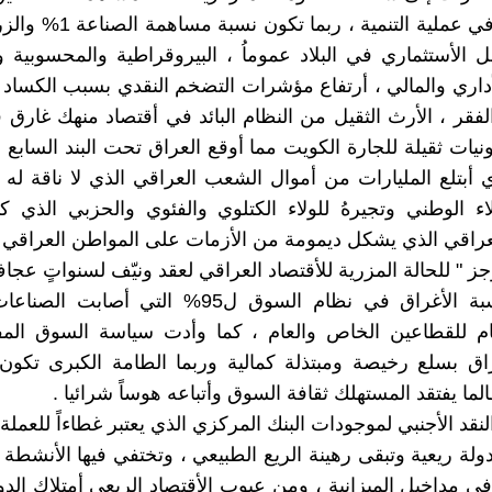
ل الأستثماري في البلاد عموماُ ، البيروقراطية والمحسوبية و
أداري والمالي ، أرتفاع مؤشرات التضخم النقدي بسبب الكساد 
الفقر ، الأرث الثقيل من النظام البائد في أقتصاد منهك غار
نيات ثقيلة للجارة الكويت مما أوقع العراق تحت البند السابع 
ي أبتلع المليارات من أموال الشعب العراقي الذي لا ناقة له 
اء الوطني وتجيرهُ للولاء الكتلوي والفئوي والحزبي الذي 
لعراقي الذي يشكل ديمومة من الأزمات على المواطن العراقي .
 " للحالة المزرية للأقتصاد العراقي لعقد ونيّف لسنواتٍ عجا
-وصول نسبة الأغراق في نظام السوق ل95% التي أصاب
تام للقطاعين الخاص والعام ، كما وأدت سياسة السوق المف
راق بسلع رخيصة ومبتذلة كمالية وربما الطامة الكبرى تكو
الما يفتقد المستهلك ثقافة السوق وأتباعه هوساً شرائيا .
نقد الأجنبي لموجودات البنك المركزي الذي يعتبر غطاءاً للعملة 
 دولة ريعية وتبقى رهينة الريع الطبيعي ، وتختفي فيها الأنشطة 
ي مداخيل الميزانية ، ومن عيوب الأقتصاد الريعي أمتلاك الد