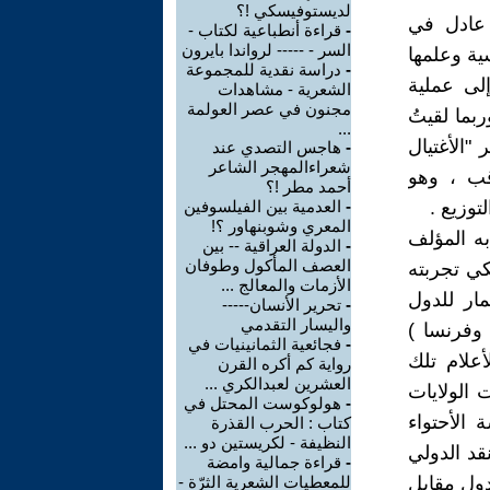
لديستوفيسكي !؟
 عادل في
-
قراءة أنطباعية لكتاب -
السر - ----- لرواندا بايرون
ة وعلمها
-
دراسة نقدية للمجموعة
لى عملية
الشعرية - مشاهدات
مجنون في عصر العولمة
بما لقيتُ
...
 "الأغتيال
-
هاجس التصدي عند
شعراءالمهجر الشاعر
فحاتهِ ال272 بشغف وترقب ، وهو
أحمد مطر !؟
-
العدمية بين الفيلسوفين
المعري وشوبنهاور ؟!
ه المؤلف
-
الدولة العراقية -- بين
العصف المأكول وطوفان
كي تجربته
الأزمات والمعالج ...
ار للدول
-
تحرير الأنسان-----
واليسار التقدمي
 وفرنسا )
-
فجائعية الثمانينيات في
علام تلك
رواية كم أكره القرن
العشرين لعبدالكري ...
 الولايات
-
هولوكوست المحتل في
 الأحتواء
كتاب : الحرب القذرة
النظيفة - لكريستين دو ...
قد الدولي
-
قراءة جمالية وامضة
دول مقابل
للمعطيات الشعرية الثرّة -