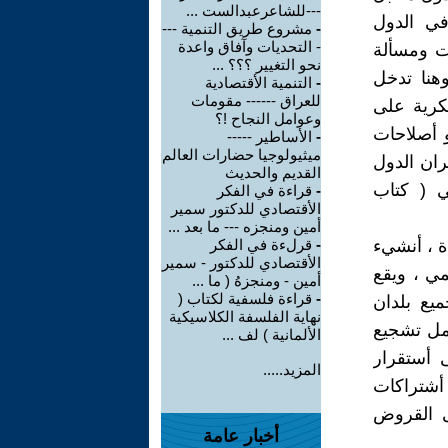
---للشاعرعبدالست ...
في الدول
-
مشروع طريق التنمية ---
- التحديات وآفاق واعدة
ت ومسألة
نحو التغيير ؟؟؟ ...
هنا تدخل
-
التنمية الأقتصادية
للعراق ------ مقومات
سكرية على
وعوامل النجاح !؟
 أصلاحات
-
الأساطير -----
ميثيولوجيا حضارات العالم
ران الدول
القديم والحديث
لي ( كتاب
-
قراءة في الفكر
الأقتصادي للدكتور سمير
أمين ومنجزه --- ما بعد ...
ة ، أنشيء
-
قرلءة في الفكر
الأقتصادي للدكتور - سمير
 العالمي ، ويقع
أمين - ومنجزهُ ( ما ...
-
قراءة فلسفية لكتاب (
يع بلدان
نهاية الفلسفة الكلاسيكية
ض )- يشمل تشجيع
الألمانية ) لف ...
ى أستقرار
المزيد.....
أشتراكات
ى القروض
أخبار عامة