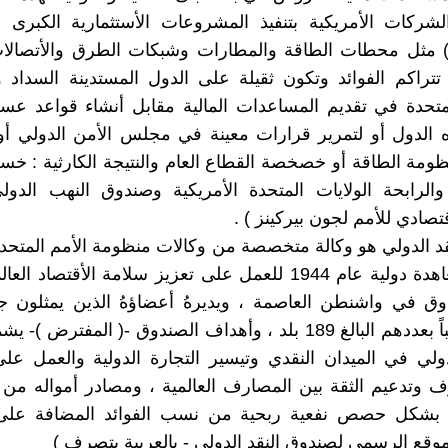
لشركات الأمريكية بتنفيذ المشروعات الأستثمارية الكبرى 
ة) مثل محطات الطاقة والمطارات وشبكات الطرق والأتصالا
راكم الفوائد وتكون ثقيلة على الدول المستدينة السداد و
لمتحدة في تقديم المساعدات المالية مقابل أنشاء قواعد ع
 الدول أو لتمرير قرارات معينة في مجلس الأمن الدولي أو
ظومة الطاقة أو خصخصة القطاع العام والنتيجة الكارثية : خس
والرابحة الولايات المتحدة الأمريكية وصندوق النهب الدو
أقتصادي للأمم لجون بيركينز ) .
د الدولي هو وكالة متخصصة من وكالات منظومة الأمم المتحد
بموجب معاهدة دولية عام 1944 للعمل على تعزيز سلامة الأقتصاد
ق في واشنطن العاصمة ، ويديرهُ أعضاؤهُ الذين يمثلون جم
العالم تقريباً بعددهم البالغ 189 بلد ، وأهداف الصندوق -( المفتر
دولي في الميدان النقدي وتيسير التجارة الدولية والعمل عل
وتدعيم الثقة بين المصارف العالمية ، ومصادر أمواله من 
 بشكل حصص نفعية ربحية من نسب الفوائد المضافة عل
لموقع الرسمي لصندوق النقد الدولي - بالعربية بتصرف )