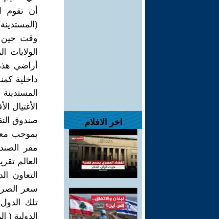
أن تقوم ا
(المستدين
وقت حين تت
الولايات ا
أراضي هذه
داخلية كمن
المستدينة 
الأغتيال ال
صندوق النق
اخر الافلام
مقر الصندو
التعاون ال
سعر الصرف 
تلك الدول
الدولية ( ا