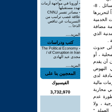
-
أوروبا في مواجهة أزمات
7- تحرير أسعار الوقود بأنواعه البنزين والنفط الأبيض والأسود والغاز السائل . 8-
تهدد مستقبلها
ُ لتحريرها
-
مصادر تفسر لـCNN
علاقة غضب ترامب من
ت الخدمية
التسريبات عن تناقص
الذخا ...
.9- فرض ضريبة قيمة مضافة
خدمة المدنية الذي
المزيد.....
 .
كتب ودراسات
 إلى حدوث
The Political Economy
-
of Corruption in Iran /
حلية ، أو
مجدى عبد الهادى
المعتمد على بيع النفط بنسبة 97% ودون أن يقدم
المزيد.....
 النهوض
المعجبين بنا على
ادقة لدى
مات مالية
الفيسبوك
في محاربة
3,732,970
طورة عدم
ية ، ولا
العملة "