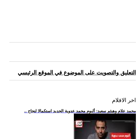
التعليق والتصويت على الموضوع في الموقع الرئيسي
اخر الافلام
.. محمد علام وهيثم سعيد: ألبوم محمد عدوية الجديد استكمالا لنجاح