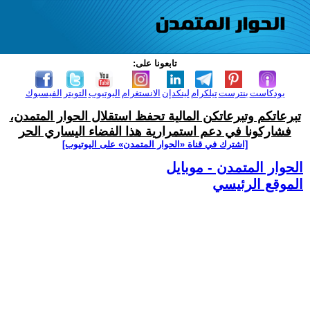
تابعونا على:
بودكاست
بنترست
تيلكرام
لينكدإن
الانستغرام
اليوتيوب
التويتر
الفيسبوك
تبرعاتكم وتبرعاتكن المالية تحفظ استقلال الحوار المتمدن،
فشاركونا في دعم استمرارية هذا الفضاء اليساري الحر
[اشترك في قناة ‫«الحوار المتمدن» على اليوتيوب]
الحوار المتمدن - موبايل
الموقع الرئيسي