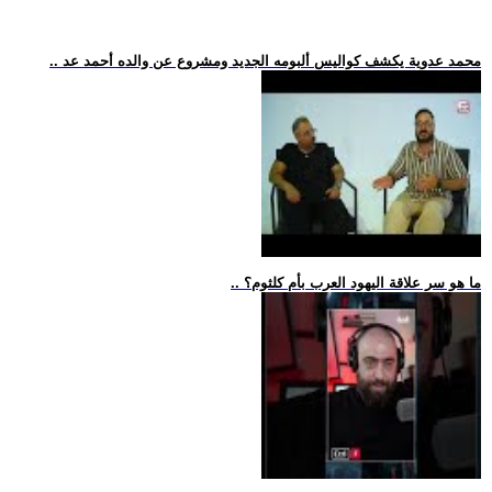
.. محمد عدوية يكشف كواليس ألبومه الجديد ومشروع عن والده أحمد عد
.. ما هو سر علاقة اليهود العرب بأم كلثوم؟