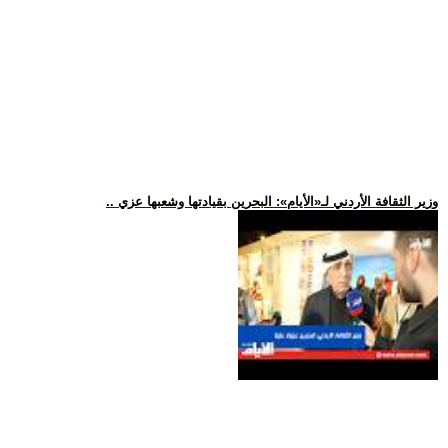
.. وزير الثقافة الأردني لـ«الأيام»: البحرين بقيادتها وشعبها عزي