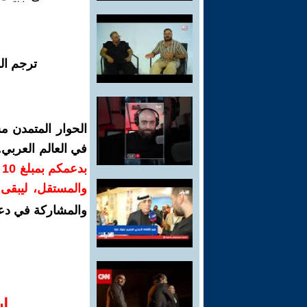
ترجم ال
الحوار المتمدن م
في العالم العربي
ب
والمستقل، ليبقى ص
والمشاركة في دع
ا‫