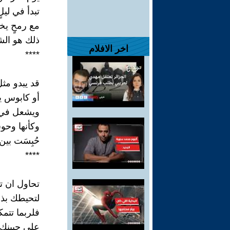
تبدأ في ليل
مع رمحٍ يخ
ذلك هو ال
اخر الافلام
****
قد يبدو مثل
أو كابوس يغ
ويشعل في د
وكأنها وحو
حُبِسَت بين
****
تحاول ان ت
لتحيطك بذر
فلربما تتم
على جبينك 