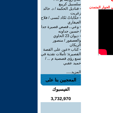
سلسبيل كريبع
الحوار المتمدن
-
قناديل الحكمة / د. خالد
زغريت
-
حكاياتْ تَكاد تُنسى / فلاح
العيفاري
-
وعي ـ قصص قصيرة جدا
/ حسين جداونه
-
ديوان 23 الحاوي
والعصفور / منصور
الريكان
-
كتاب «عين على القصة
القصيرة: تأملات نقدية في
تسع رؤى قصصية م ... /
حميد عقبي
المزيد.....
المعجبين بنا على
الفيسبوك
3,732,970