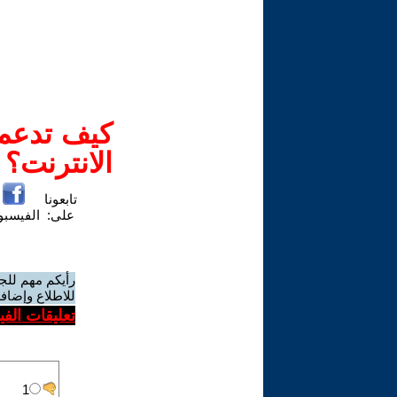
كيف تدعم-
الانترنت؟
تابعونا
على:
الفيسب
رأيكم مهم للج
للاطلاع وإضافة
تعليقات الف