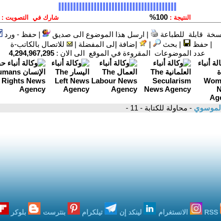
سخة قابلة للطباعة
|
ارسل هذا الموضوع الى صديق
|
حفظ - ورد
|
حفظ
|
بحث
|
إضافة إلى المفضلة
|
للاتصال بالكاتب-ة
عدد الموضوعات المقروءة في الموقع الى الان :
4,294,967,295
الموسوي
- محاولة للكتابة - 11 -
RSS
الانستغرام
لينكد إن
تيلكرام
بنترست
بلوكر