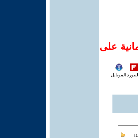
انية على
يبورد
الموبايل