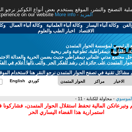
ة التصفح والنشر، الموقع يستخدم بعض أنواع الكوكيز نرجو النق
More info - المزيد
experience on our website
الفن
-
وكالة أنباء اليسار
-
وكالة أنباء العلمانية
-
وكالة أنباء العمال
-
وكا
الاقتصاد
-
اخبار الطب والعلوم
 الرئيسي لمؤسسة الحوار المتمدن
، علمانية، ديمقراطية، تطوعية وغير ربحية
ل مجتمع مدني علماني ديمقراطي حديث يضمن الحرية والعدالة الاجتم
حوار المتمدن على جائزة ابن رشد للفكر الحر والتى نالها أعلام في الفك
م مشاكل تقنية في تصفح الحوار المتمدن نرجو النقر هنا لاستخدام الموقع
كوردي
English
الاخبار
مراكز
الحوار المتمدن
الموسوي
- محاولة للكتابة - 11 -
 وتبرعاتكن المالية تحفظ استقلال الحوار المتمدن، فشاركونا 
استمرارية هذا الفضاء اليساري الحر