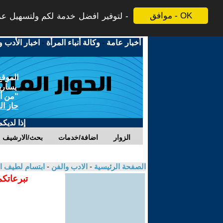
موافق - OK
لتوفير افضل خدمة لكم ولتسهيل عملي
أخبار عامة
-
وكالة أنباء المرأة
-
اخبار الأدب و
الموقع
يسارية
"من أج
حاز ال
إذا لديك
الزوار
اضافة/خدمات
بحث/الارشيف
الصفحة الرئيسية
-
الادب والفن
-
ابتسام لطيف 
تبرعاتكم