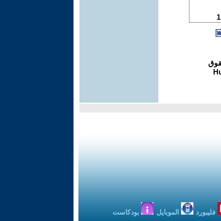
فليبورد
الموبايل
بودكاست