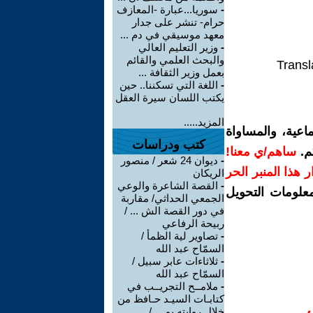
-
سوريا...عبارة -المعازف
حرام- تنشر على جدار
معهد موسيقي في دم ...
-
وزير التعليم العالي
والبحث العلمي والقائم
Transl
بعمل وزير الثقافة ...
-
اللغة التي تسكننا.. حين
يكتب اللسان سيرة العقل
المزيد.....
اعية، والمساواة
كتب ودراسات
م.
ساهم/ي معنا!
-
ديوان 24 شعر / منصور
رار هذا المنبر الحر
الريكان
-
القصة الشاعرة والوعي
معلومات التحويل
الجمعي الحداثي/ مقاربة
في دور القصة الش ... /
ربيحة الرفاعي
-
تصاوير لية الظمأ /
السمّاح عبد الله
-
ثلاثاءات عابر سبيل /
السمّاح عبد الله
-
ملامــح التجريــب في
كتابـات السيـد حـافظ من
خلال روايته يو ... /