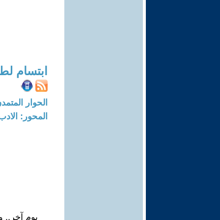
ابتسام لط
الحوار المتمدن-العدد: 7958 - 24
المحور: الادب
يوم آخر.. 