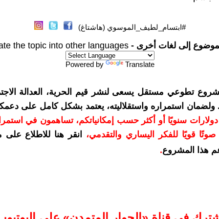
#ابتسام_لطيف_الموسوي (هاشتاغ)
موضوع إلى لغات أخرى -
ate the topic into other languages
Powered by
Translate
شروع تطوعي مستقل يسعى لنشر قيم الحرية، العدالة الاجتم
. ولضمان استمراره واستقلاليته، يعتمد بشكل كامل على دعمك
دعمكم بمبلغ 10 دولارات سنويًا أو أكثر حسب إمكانياتكم، تساهمون في استم
وتًا قويًا للفكر اليساري والتقدمي
،
انقر هنا للاطلاع على 
م هذا المشروع
.
شترك في قناة «الحوار المتمدن» على اليوتيوب