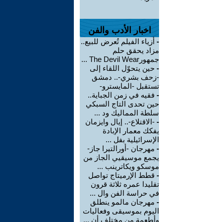
اخبار الأدب والفن
-
أزياء الفيلم تُعرض للبيع..
مزاد يحقق حلم
جمهورThe Devil Wear ...
-
حين يتحوّل اللقاء إلى
-زحف بشري-.. دمشق
تستقبل -المايسترو-
-
فقيه في زمن الجباية..
حين تحدى التاج السبكي
سلطة المماليك ود ...
-
-الاقتلاع-.. إيال وايزمان
يفكك معمار الإبادة
الإسرائيلية بفل ...
-
مهرجان -أورالتيرا جاز-
يجمع موسيقيي الجاز من
موسكو ويكاترينب ...
-
قطط الإرميتاج تواصل
تقليدا عمره ثلاثة قرون
في حراسة الفن وال ...
-
مهرجان مالمو ينطلق
اليوم بموسيقى وفعاليات
وأطعمة من مختلف أن ...