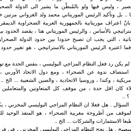
صير ، وليس فيها ولو بالمُبطّن ما يشير الى الدولة الصحر
 .. بل وتأكيد الرئيس الموريتاني محمد ولد الغزواني مرتين خ
بانّ اعتراف موريتانية بالجمهورية العربية الصحراوية الديمقر
راتيجي بالأساس ، والرئيس الموريتاني هنا ، يقصد الحدود ب
انية ، التي يجب ان تصبح حدودا بين حدود الدولة الصحراو
ما اعتبره الرئيس الموريتاني بالاستراتيجي ، هو تغيير حدود 
ا لم يكن رد فعل النظام المزاجي البوليسي ، بنفس الحدة مع ت
 استضاف ندوة عن الصحراء ، ومع دول الاتحاد الأوربي ، و
مريكية ، وكندا ، وروسيا الاتحادية ، والصين الشعبية ... الخ ..
ء كان اقل حدة ، من موقف كل المتعاونين والمتعاملين م
 ..
السؤال . هل فعلا ان النظام المزاجي البوليسي المخزني ، يك
الموقف من أطروحة مغربية الصحراء ، هو المنفذ الوحيد لل
عا الاستثمارات والشركات ... الخ ..
يصبح . هل نجح النظام المزاجي البوليسي المخزني ، في فر