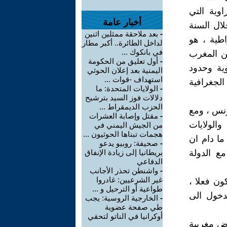
اوية التي
أخبار عامة
لال السنة
-
بعد ملاحقة ممثلين اثنين
اطية ، هو
لداخل الطائرة.. أكبر مطار
في بانكوك ...
ين المغرب
-
أول تعليق من الحكومة
ية وحدود
اليمنية بعد إعلان الحوثي
استهداف -قوات ...
الجغرافية
-
الولايات المتحدة: ما
دلالات فوز السيد بترشيح
الحزب الديمقراط ...
ونس ، ومع
-
مقتل وإصابة العشرات
الولايات
من الجيش اليمني في
هجمات تبناها الحوثيون ...
 ما دام ان
-
صحيفة: روبيو يدعو
ع الدولة
بريطانيا إلى زيادة الإنفاق
الدفاعي
-
واشنطن تحذر الأجانب
غير الشرعيين: غادروا
ون فعلا ،
طواعية أو الترحيل و ...
دخول الى
-
الخارجية الروسية: يجب
طي صفحة عضوية
أوكرانيا في الناتو لتحقي
ض مغربية
...