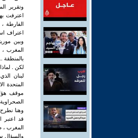
وتقرير الم
اعترفت بها
الفارطة ، 
اعتراف است
وبين موريت
المغرب ، ف
بالمنطقة ..
لكن . لماذ
لبنان الذي
المتحدة الا
موقف هؤلا
الصحراوية ؟
وهنا نطرح 
قد اعتبر 
المغرب ، طب
والسؤال س