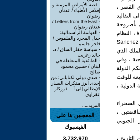
-
قصة الأمراض المزمنة و
ي القصر ،
إفلاس الأطباء / عدنان
ى التقاليد
رضوان
Letters from the East /
-
ن بأطروحة
عدنان رضوان
-
العولمة الرأسمالية:
ف النظام
جدل المجرد والملموس /
المزاجي البوليسي ، بالجمهورية العربية الصحراوية .. وعندما يكون Sanchez
فاخر جاسم
-
سياسة حفار الساق / د.
ملك الذي
خالد زغريت
جية ، وفي
-
الطائفية المتغلغلة في
لبنان / حسين محمود
كم الدولة
صالح
هاة ومضيعة للوقت
-
صدى دولي لكتاباتي: من
إحدى أبرز مفكرات اليسار
الدولية ،
الإيطالي إلى أ ... / رزكار
عقراوي
 الصحراء
المزيد.....
ناقضتين ،
المعجبين بنا على
ر الجنوبي
الفيسبوك
.
التاريخ ،
3,732,970