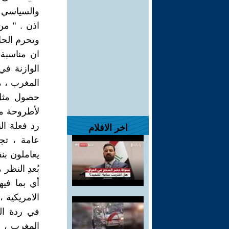
والسياسي ، 
اذن . " من
وتحرم الحل
ان مناسبة
الوازنة في
المغرب ، م
حصول مثل 
لأطروحة مغر
رد فعلة ال
اخر الافلام
عامة ، تج
يعاملون بن
بُعدِ النظر
أي بما فيه
الامريكية ،
في ردة الف
المغرب ، 