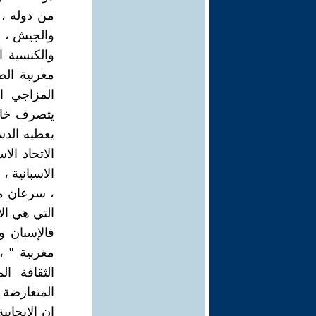
من دوله ، 
والجيش ، وا
والكنسية ا
مغربية الص
يتصرف خار
يعطيه الدس
الاتحاد ال
، سرعان ما
التي هي الا
فالإسبان 
مغربية " ،
الثقافة ال
المتعارضة م
ان الإيجاب