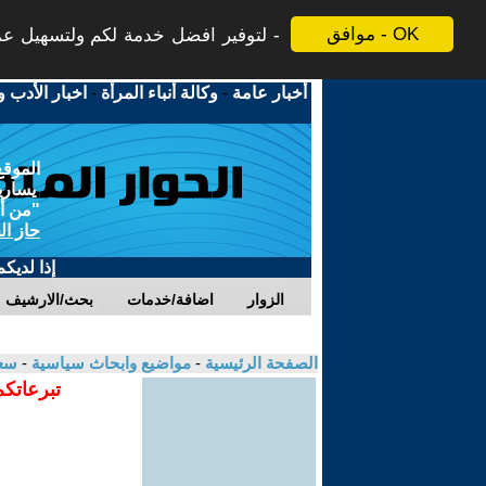
موافق - OK
لتوفير افضل خدمة لكم ولتسهيل عملي
أخبار عامة
-
وكالة أنباء المرأة
-
اخبار الأدب و
الموقع
يسارية
"من أج
حاز ال
إذا لديك
الزوار
اضافة/خدمات
بحث/الارشيف
الصفحة الرئيسية
-
مواضيع وابحاث سياسية
-
سعي
تبرعاتكم