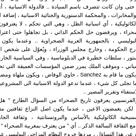
حتى وان كانت تتصرف باسم السيادة .. فالدولة الاسبانية ، أ
لمخابرات ، والمحكمة الدستورية والجنائية الاسبانية ، إضافة ال
لكاثوليكية ، أي اسبانية الظل ، وهي التي تحكم ، لا يعترفو
حراء ، ويرفضون حل الحكم الذاتي ، بل تجاهلوا حتى اعترا
ج الحكومة ، وخارج مجلس الوزراء ، ويُعوّل على شخص ال
تور ، سلطات خطيرة في الدبلوماسية ، وفي السياسية الخار
اسباني ، وموقف الملك يمرر ضمن المؤسسات العميقة التي تح
الاسبانية ، يكون ما قام به Sanchez ، خاوي الوفاض ، ويكون مل
 تجلى كل شيء ، عندما تدعو الدولة الاسبانية الى المشروعية 
ستفتاء وتقرير المصير ..
والفرنسيين يعرفون تاريخ الصحراء من السؤال الطازج " هل
 لكن يغمضون الاعين ، عندما يكون اصل النزاع ثقافتين مت
مسيحية الكاثوليكية بالأساس والبروتستانتية ، وثقافة الجا
ع الثقافة السالفة الذكر .. أي " من يعترف بمغربية الصحراء " .
ية عن هذا التساؤل ، مردها خروج النظام المزاجي البوليسي عن 