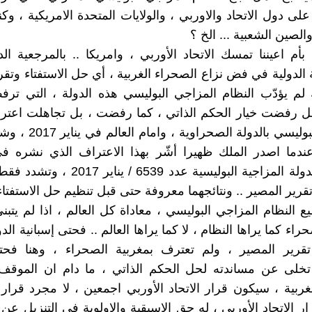
لى دول الاتحاد والاوربي ، والولايات المتحدة الامريكية ، وكن
 والصين الشعبية ... الخ ؟
بأم اعيننا تمسك الاتحاد الأوربي ، وامريكا .. بالمرجعية الد
الدولية في فض نزاع الصحراء الغربية ، أي حل الاستفتاء وتقر
لم يؤدّب النظام المزاجي البوليسي هذه الدولة ، التي تر
ل رفضت خيار الحكم الذاتي ، كما رفضت ، بل تجاهلت اعترا
المزاجي البوليسي بالدولة ال
ندما اصدر الملك ظهيرا أشّر بهذا الاعتراف الذي نشره في
الرسمية للدولة المزاجية البوليسية عدد 6539 
تقرير المصير .. ونتائجهما معروفة حتى قبل تنظيم حل الاستفتاء 
 النظام المزاجي البوليسي ، معاداة كل العالم ، اذا لم يتب
راء كما يراها النظام ، لا كما يراها العالم .. فحتى إسبانية ال
Sanche تخلى عن مساندته لحل الحكم الذاتي ، ما دام ان الموق
غربية ، سيكون قرار الاتحاد الأوربي اجمعين ، لا مجرد قرار
ار الاتحاد الأوربي ، له حق الاسبقية والاولوية في التنزيل عن