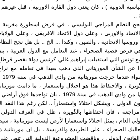
ياسية الدولية ) ، كان يعني دول القارة الاوربية ، قبل غيرهم
 ..
جح النظام المزاجي البوليسي ، في فرض اسطورة مغربية ا
اتحاد والاوربي ، وعلى دول الاتحاد الافريقي ، وعلى الولايا
 وروسيا الاتحادية ، والصين ، وكندا ... الخ .. بل هل نجح النظ
ي فرض قضية الصحراء ، عند التعامل مع الدول العربية ، ب
 تونس التي استقبلت إبراهيم غالي كرئيس دولة بقصر قرطاج
ا عن الشأن الموريتاني الذي ذهب بعيدا في تعامله مع نزا
الغربية
ويرة ، والاحتفاظ هذا هو احتلال واستعمار ، ما دامت موريتان
عند خروجها من وادي الذهب في سنة 1979 ، بان تواجدها 
نون الدولي ، ويشكل احتلالا واستعماراً .. لكن رغم هذا النقد ا
 مراجعة ، فان احتفاظها بالگويرة ، ظل في العرف الدول
ولي العام ، يمثل احتلالا واستعمارا لأرض ليست موريتانية ، سي
يك الصحراء ، على الطريدة والفريسة ، بل ان موريتانية ذ
قانون الدولي ، وناقضت المشروعية الدولية التي تنص على 