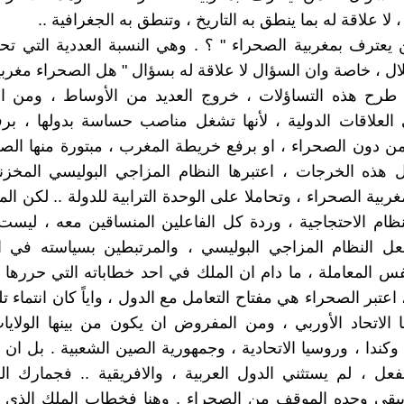
لا علاقة له بما ينطق به التاريخ ، وتنطق به الجغرافية ..
 يعترف بمغربية الصحراء " ؟ . وهي النسبة العددية التي تح
ال ، خاصة وان السؤال لا علاقة له بسؤال " هل الصحراء مغربي
 طرح هذه التساؤلات ، خروج العديد من الأوساط ، ومن 
 العلاقات الدولية ، لأنها تشغل مناصب حساسة بدولها ، ب
ن دون الصحراء ، او برفع خريطة المغرب ، مبتورة منها الصح
هذه الخرجات ، اعتبرها النظام المزاجي البوليسي المخزن
بية الصحراء ، وتحاملا على الوحدة الترابية للدولة .. لكن الم
نظام الاحتجاجية ، وردة كل الفاعلين المنساقين معه ، ليس
عل النظام المزاجي البوليسي ، والمرتبطين بسياسته في ا
فس المعاملة ، ما دام ان الملك في احد خطاباته التي حررها
 ، اعتبر الصحراء هي مفتاح التعامل مع الدول ، واياً كان انتماء ت
ا الاتحاد الأوربي ، ومن المفروض ان يكون من بينها الولايا
 وكندا ، وروسيا الاتحادية ، وجمهورية الصين الشعبية . بل ان ه
عل ، لم يستثني الدول العربية ، والافريقية .. فجمارك ا
يبقى وحده الموقف من الصحراء . وهنا فخطاب الملك الذي ح