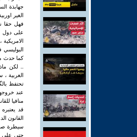
جهابذة الس
الغير اوربية
فهل حقا ن
على دول ال
الامريكية ،
البوليسي ف
كما حدث مع
.. لكن ماذ
تحتفظ بالگ
منافيا للقا
قد يعتبره
القانون الد
سيطرة صعال
حتى على ال