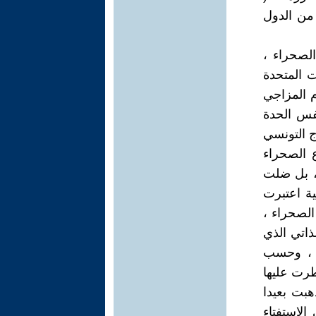
 من الدول
لصحراء ،
ت المتحدة
ام المزاجي
نفس الحدة
 التونسي
ع الصحراء
 ، سواء عندما خرجت موريتانية من وادي الذهب في سنة 1979 ، بل ضلت
ية اعتبرت
فوق أراضي الصحراء ،
لذاتي الذي
ي ، وحسب
طرت عليها
هبت بعيدا
الاستفتاء