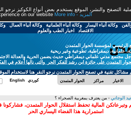
ة التصفح والنشر، الموقع يستخدم بعض أنواع الكوكيز نرجو النق
More info - المزيد
experience on our website
الفن
-
وكالة أنباء اليسار
-
وكالة أنباء العلمانية
-
وكالة أنباء العمال
-
وكا
الاقتصاد
-
اخبار الطب والعلوم
 الرئيسي لمؤسسة الحوار المتمدن
، علمانية، ديمقراطية، تطوعية وغير ربحية
ل مجتمع مدني علماني ديمقراطي حديث يضمن الحرية والعدالة الاجتم
حوار المتمدن على جائزة ابن رشد للفكر الحر والتى نالها أعلام في الفك
م مشاكل تقنية في تصفح الحوار المتمدن نرجو النقر هنا لاستخدام الموقع
كوردي
English
الاخبار
مراكز
الحوار المتمدن
د الوجاني
- من يعترف بمغربية الصحراء ؟
 وتبرعاتكن المالية تحفظ استقلال الحوار المتمدن، فشاركونا 
استمرارية هذا الفضاء اليساري الحر