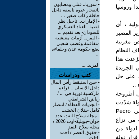
-
سوريا.. قتلى ومصابون
دا وروسيا
بانفجار عبوة ناسفة داخل
حافلة ركاب صغير ...
-
الإمارات.. تأجيل نظر
ولية ، أي
قضية -العتاد العسكري
للسودان- بعد تقديم ...
ير المصير
-
اليمن.. أزمات معيشية
فض مغربية
متفاقمة وغضب شعبي
يضع حكومة عدن وحلفاءه
ف النظام
...
صحراوية ، وامام العالم في يناير 2017 ، وشرْعنت هذا
المزيد.....
 الجريدة
كتب ودراسات
/ يناير 2017 ، وتشدد فقط على حل
-
حين استيقظ رأس المال
..
داخل الإنسان .. قراءة
نى أطروحة
ماركسية ثورية في ... /
رياض الشرايطي
دولة شدّدت
-
ابجديات العطاء / انتصار
كامل جفلان الخشت
على حل تقرير المصير ، ولم تعترف بمغربية الصحراء ، وهنا فحتى Pedro
-
مجلة سلاح النقد، عدد
ف من نزاع
جوان-جويلية-اوت 2026 /
مجلة سلاح النقد
 لدولة من
-
حقوق العصر / أحمد
 قرار دولة
التاوتي