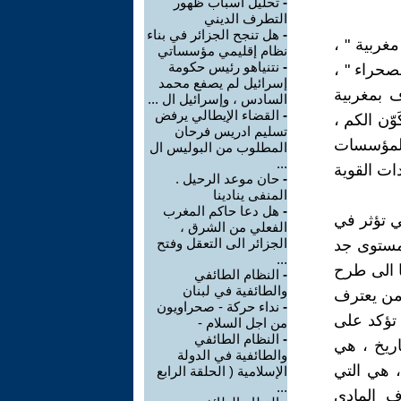
-
تحليل أسباب ظهور
التطرف الديني
-
هل تنجح الجزائر في بناء
غربية " ،
نظام إقليمي مؤسساتي
-
نتنياهو رئيس حكومة
صحراء " ،
إسرائيل لم يصفع محمد
ف بمغربية
السادس ، وإسرائيل ال ...
-
القضاء الإيطالي يرفض
وّن الكم ،
تسليم ادريس فرحان
المؤسسات
المطلوب من البوليس ال
...
دات القوية
-
حان موعد الرحيل .
المنفى ينادينا
-
هل دعا حاكم المغرب
ي تؤثر في
الفعلي من الشرق ،
الجزائر الى التعقل وفتح
بمستوى جد
...
ذي يحيلنا الى طرح
-
النظام الطائفي
والطائفية في لبنان
 من يعترف
-
نداء حركة - صحراويون
ي تؤكد على
من اجل السلام -
-
النظام الطائفي
اريخ ، هي
والطائفية في الدولة
، هي التي
الإسلامية ( الحلقة الرابع
...
ف المادي