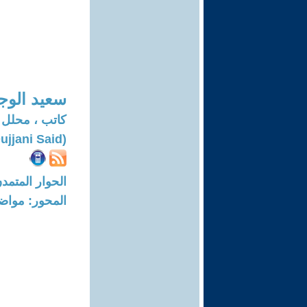
سعيد الوج
كاتب ، محلل
(Oujjani Said)
الحوار المتمدن-العدد: 8015 - 24
المحور: مواض