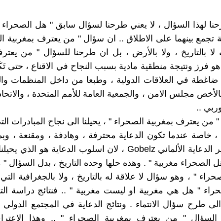
نا لهذا السؤال ، لا يعني طرحنا لسؤال سابق " هل الصحراء م
ة تجمع بينهما على الاطلاق .. ان سؤال " من يعترف بمغربية ال
ه لا بالتاريخ ، ولا بالأرض ، بل ان طرحنا للسؤال " من يعتر
و فرز ونتيجة منطقية مادية بسبب النجاح في الاقناع ، حتى تَكَ
 ضاغطة في العلاقات الدولية ، وطبعا من داخل المنظمات و
بالأخص مجلس الامن ، والجمعية العامة للأمم المتحدة ، والاتحا
وربي ..
 من يعترف بمغربية الصحراء " ، يحيلنا الى نجاح المبادرات الت
 ، خاصة عندما تكون الدعاية محترفة ، وهادفة ، ومقنعة ، و
عال ، كوزير الدعاية الألماني Gobelz ، لان اسلوب الدعاية هو ال
ل الصحراء مغربية " . وهذه حلها وحده التاريخ ، بدل السؤال "
حراء " ، وهو سؤال لا علاقة له بالتاريخ ، ولا بالجغرافية الت
راء " هل هي مغربية او ليست مغربية " .. فنتائج دراسة الت
الى طرح سؤال الانتماء . ونتائج الدعاية في المجتمع الدولي 
ى السؤال " من يعترف بمغربية الصحراء " .. وهذا الاعترا