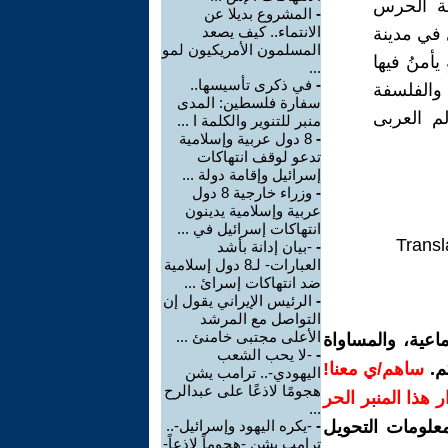
قة الحرس
-
المشروع بديلا عن
الانتماء.. كيف يصعد
 في مدينة
المسلمون الأمريكيون لمو
يأمنُ فيها
...
-
في ذكرى تأسيسها..
 والفلسفة
سفارة فلسطين: المدى
م العربى
منبر للتنوير والكلمة ا ...
-
8 دول عربية وإسلامية
تدعو لوقف انتهاكات
إسرائيل وإقامة دولة ...
-
وزراء خارجية 8 دول
عربية وإسلامية يدينون
انتهاكات إسرائيل في ...
Transl
-
-بيان إدانة بأشد
العبارات- لـ8 دول إسلامية
ضد انتهاكات إسرائ ...
-
الرئيس الإيراني يقول إن
التواصل مع المرشد
الأعلى مجتبى خامنئ ...
اعية، والمساواة
-
-لا يحب الشعب
م.
ساهم/ي معنا!
اليهودي-.. ترامب يشن
هجومًا لاذعًا على عبدالرح
رار هذا المنبر الحر
...
معلومات التحويل
-
-يكره اليهود وإسرائيل-..
ترامب يشن -هجوماً لاذعاً-