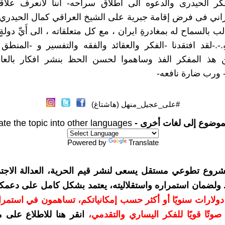
فكر الحيدرى والدعوه الى اطلاق سراحه- أننا لانعرف علا
يراني فى فرض إقامة جبرية على الشيخ العراقي كمال الحيدري
ب بالسماح له بمغادرةِ ايران ، مع كل متعلقاته ، الى أَيِّ دولةٍ 
-.-لقد افتقدنا -الفكر والعقائد والفقه والتفسير و -المنطق
 هذ المفكر الفذ وساهموا لحسن الحظ بنشر افكار بالعال
 ورب ضارة نافعه-
#على_عجيل_منهل (هاشتاغ)
موضوع إلى لغات أخرى -
ate the topic into other languages
Powered by
Translate
شروع تطوعي مستقل يسعى لنشر قيم الحرية، العدالة الاجتم
. ولضمان استمراره واستقلاليته، يعتمد بشكل كامل على دعمك
دعمكم بمبلغ 10 دولارات سنويًا أو أكثر حسب إمكانياتكم، تساهمون في استم
وتًا قويًا للفكر اليساري والتقدمي
،
انقر هنا للاطلاع على 