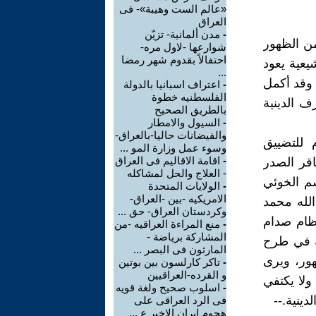
«عالم الست وهيبة»- فى
العراق
-
مدن ألمانية- تزيّن
من الظهور
شوارعها -لاول مره-
احتفالاً بقدوم شهر رمضا
يعية يعود
...
مدينة كربلاء، وقد أكمل
-
اعتراف اسبانيا بالدولة
الفلسطنيه خطوة
ف الدينية
بالطريق الصحيح
-
السيول والامطار
والفيضانات حاليا-بالعراق-
 للتضييق
وسوء عمل وزارة المو ...
-
اقامة الاقاليم فى العراق
اقر الصدر
- العلاج والحل لمشاكله
سم الخوئي
-
الولايات المتحدة
الامريكيه -بين -العراق-
لله محمد
وكردستان العراق- حق ...
ظام صدام
-
منع المراءة العراقيه -من
المشاركة برياضة -
ئة في طرح
المارثون فى البصر ...
هور، ويرى
-
تاكر كارلسون بين بوتين
و القرده-العراقيين
ولا يكتفي
-
اسلوب صحيح ولغة قويه
دينية.--
فى الرد العراقى على
هجوم ايران الاخير ع ...