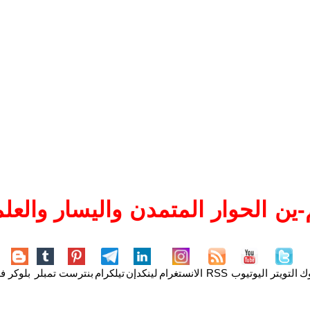
ين الحوار المتمدن واليسار والعلم
وك
التويتر
اليوتيوب
RSS
الانستغرام
لينكدإن
تيلكرام
بنترست
تمبلر
بلوكر
فل