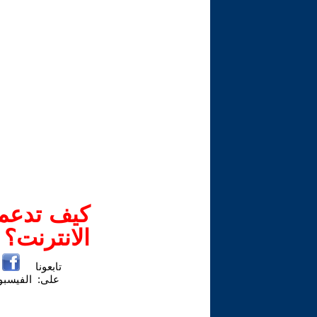
كيف تدعم-
الانترنت؟
تابعونا
على:
الفيسب