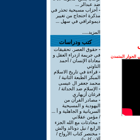
ضد عبدالر ...
-
أحزاب مسيحية تحذر في
مذكرة احتجاج من تغيير
ديموغرافي في سهل ...
المزيد.....
كتب ودراسات
-
حقوق العصر. تحقيقات
في جريمة ازدراء العقل و
الحوار المتمدن
معاداة الإنسان / أحمد
التاوتي
-
قراءة في تاريخ الاسلام
المبكر الطبعة الثانية /
محمد جعفر ال عيسى
-
الإسلام ضد الحداثة /
فرغان أزيهاري
-
مصادر القرآن من
اليهودية و المسيحية
السريانية و الجاهلية و أ ...
/ مؤمن عقلاني
-
محادثات مع الله الجزء
الرابع / نيل دونالد والش
-
مختصر كتاب الأرواح /
آلان كاردك