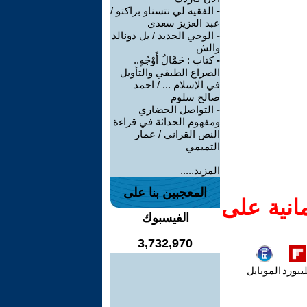
-
الفقيه لي نتسناو براكتو /
عبد العزيز سعدي
-
الوحي الجديد / يل دونالد
والش
-
كتاب : حَمَّالُ أَوْجُهٍ..
الصراع الطبقي والتأويل
في الإسلام ... / احمد
صالح سلوم
-
التواصل الحضاري
ومفهوم الحداثة في قراءة
النص القراني / عمار
التميمي
المزيد.....
المعجبين بنا على
انية على
الفيسبوك
3,732,970
يبورد
الموبايل