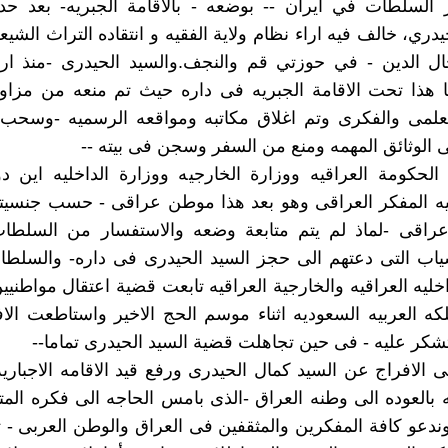
ر السلطات في ايران -- بوضعه - بالاقامة الجبريه- بعد ح
دري، خالف فيه اراء نظام ولاية الفقيه و انتقاده التراث الشيع
ل الدين - في حوزتي قم والنجف.والسيد الحيدرى -منذ ار
ا هذا تحت الاقامة الجبريه فى داره حيث تم منعه من مزاو
علمى والفكرى وتم اغلاق مكاتبه ومواقعه الرسميه -وسحب 
 الوثائق المهمه ومنع من السفر وسجن فى بيته --
 الحكومة العراقيه ووزارة الخارجيه ووزارة الداخليه اين 
ه المفكر العراقى وهو بعد هذا موطن عراقى - حسب جنسيته 
راقى -لماذ لم يتم متابعة وضعه والاستفسار من السلطات ا
ياب التى دعتهم الى حجز السيد الحيدرى فى داره- والسلطات
خليه العراقيه والخارجية العراقيه تابعت قضية اعتقال مواطنيي
كه العربيه السعوديه اثناء موسم الحج الاخير واستاطعت الا
كر عليه - فى حين تجاهلت قضية السيد الحيدرى تماما--
لى الافراج عن السيد كمال الحيدرى ورفع قيد الاقامه الاجباري
 بالعوده الى وطنه العراق -الذى بامس الحاجه الى فكره المتن
وندعو كافة المفكرين والمثقفين فى العراق والوطن العربى - 