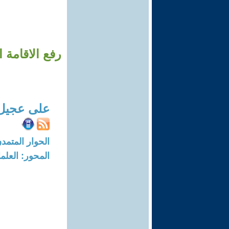
رفع الاقامة 
على عجيل
الحوار المتمدن-العدد: 8013 - 24
المحور: العلما