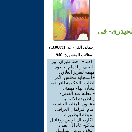
الحيدرى- فى
إجمالي القراءات: 7,330,891
المقالات المنشورة: 946
-
افتتاح -خط طيران -بين
النجف والدمام -خطوه
مهمه لتعزيز العلاق ...
-
استجابة مجلس الأمن
لطلب- الحكومة العراقيه -
بشأن انهاء مهمة ...
-
عطلة عيد الغدير -
والطريقه الالمانيه
-
قانون المثليه الجنسيه
امام البرلمان العراقى
-
غبطة البطريرك
الكاردينال لويس روفائيل
ساكو- عاد الى بغداد
-
وقف عرض مسلسل