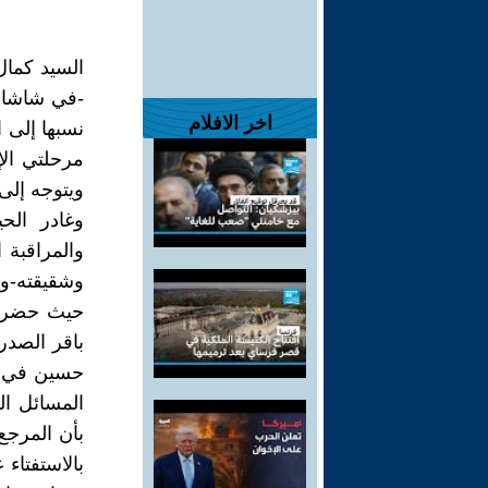
السيد كمال
-في شاشات ا
اخر الافلام
مرحلتي الإ
ويتوجه إلى 
وغادر الح
والمراقبة 
وشقيقته-وال
حيث حضر عن
باقر الصد
حسين في بد
المسائل ال
بأن المرجع
بالاستفتاء 