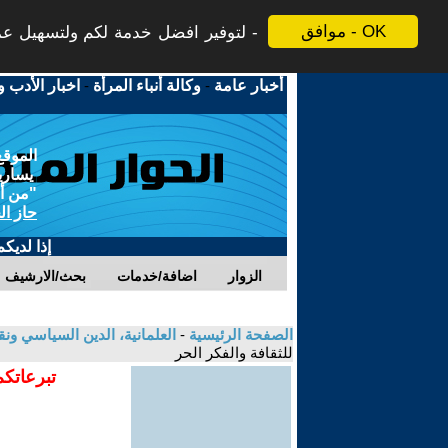
موافق - OK
لتوفير افضل خدمة لكم ولتسهيل عملي
أخبار عامة
-
وكالة أنباء المرأة
-
اخبار الأدب و
الموقع
يسارية
"من أج
حاز ال
إذا لديك
الزوار
اضافة/خدمات
بحث/الارشيف
الصفحة الرئيسية
-
العلمانية، الدين السياسي ونق
للثقافة والفكر الحر
تبرعاتكم