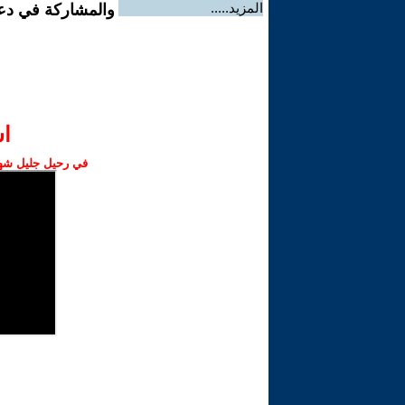
المزيد.....
والمشاركة في دع
ا‫
في رحيل جليل شهبا