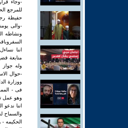
-وجاء قرا
للمرجع الحي
حفيظة رجا
-والى يومن
ونشاطه ال
السفروباقى
اننا نساءل
متابعة قضي
وله جواز ع
-حوال الاس
ووزارة الدا
فى - الممل
وهو عمل تش
اننا ندعو ا
والسماح له
الحكيمه - 