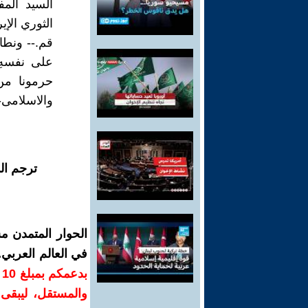
السيد الم
الثوري الإ
قم.-- ونطال
على نفسهِ.
حرمونا من
والاسلامى-
ترجم ال
الحوار المتمدن م
في العالم العربي
ب
والمستقل، ليبقى ص