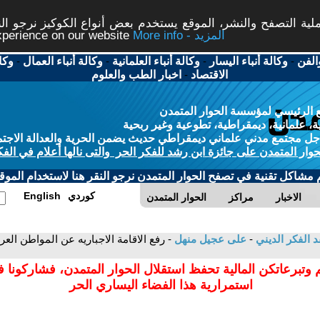
ة التصفح والنشر، الموقع يستخدم بعض أنواع الكوكيز نرجو النق
More info - المزيد
experience on our website
الفن
-
وكالة أنباء اليسار
-
وكالة أنباء العلمانية
-
وكالة أنباء العمال
-
وكا
الاقتصاد
-
اخبار الطب والعلوم
 الرئيسي لمؤسسة الحوار المتمدن
، علمانية، ديمقراطية، تطوعية وغير ربحية
ل مجتمع مدني علماني ديمقراطي حديث يضمن الحرية والعدالة الاجتم
حوار المتمدن على جائزة ابن رشد للفكر الحر والتى نالها أعلام في الفك
م مشاكل تقنية في تصفح الحوار المتمدن نرجو النقر هنا لاستخدام الموقع
كوردي
English
الاخبار
مراكز
الحوار المتمدن
د الفكر الديني
-
على عجيل منهل
- رفع الاقامة الاجباريه عن المواطن الع
 وتبرعاتكن المالية تحفظ استقلال الحوار المتمدن، فشاركونا 
استمرارية هذا الفضاء اليساري الحر