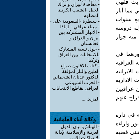
ديث فقهي
-
معاهدة لوزان واتراك
الجبل -الشعب الكردى
ي مما أثار
المظلوم
بع سنوات
-
سيطرة -السعودية على -
- ميناء عراقي - لماذا
لة دروسه
-
الانهار المشتركه بين
منه جواز
ايران و العراق و
افغانستان
-
حول نسبة المشاركه
دورهما فى
بالانتخابات بين العراق
وتركيا
العراقيه
-
كتاب الأقلون صراع
لايرانيه
الطين والنار لمؤلفة
الدكتور عدنان الشحماني
 الاداريه
-
الحزب الشيوعى
العراقى يقاطع الانتخابات
ن عراقيين
فراج عنهم
المزيد.....
ه فى داره
وكالة أنباء العلمانية
ور واراءه
-
الهباش: بيان الدول
تبنى قضيه
العربية والإسلامية لإدانة
الانتهاكات الإس ...