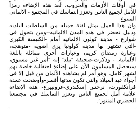
في أوقات الأزمات والحروب، تُعد هذه الإضاءة رمزاً
للأمل لجميع الناس وتعزز التماسك في المجتمع - الالمانى
المتنوع
وان هذا العمل يمثل لفتة جميله من السلطات البلديه
ودليل تحضر فى هذه المدن الالمانيه--ومن يتجول في
شوارع - مدينة كولون الالمانيه أمام -الكنيسة الكبرى
-التي تشتهر بها مدينة كولونيا يرى اضويه -متوهجة،
وعبارة رمضان كريم، وعبارات أخرى مماثلة باللغة
الألمانية. - وذكرت-صحيفة “بيلد” إنه “أمر غير مسبوق،
سيحصل المسلمون الآن على إضاءة احتفالية خاصة بهم
لشهر كامل. وهو أمر لم يشاهده الألمان من قبل إلا في
أجواء عيد الميلاد والتي تكون مدتها أقصر-وأوضحت عمدة
فرانكفورت، نرجس إسكندري-غرونبيرغ- هذه الإضاءة
علامة أمل لجميع الناس وتعزز التماسك في مجتمعنا
الحضري المتنور”.