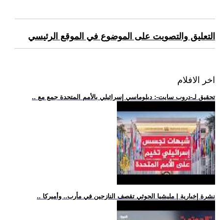
التعليق والتصويت على الموضوع في الموقع الرئيسي
اخر الافلام
.. تحقيق لـ-دروب سايت-: دبلوماسي إسرائيلي بالأمم المتحدة جمع مع
.. نشرة إخبارية | مليشيا الحوثي تقصف النازحين في مأرب.. وأميركا