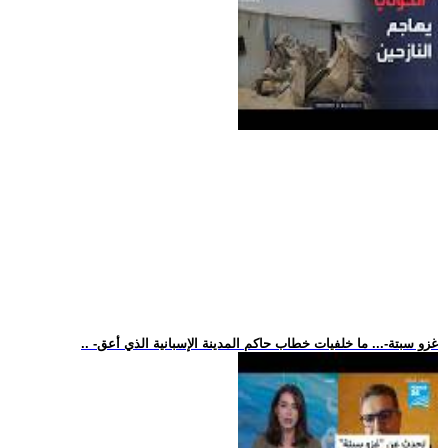
.. -غزو سبتة-... ما خلفيات خطاب حاكم المدينة الإسبانية الذي أعق