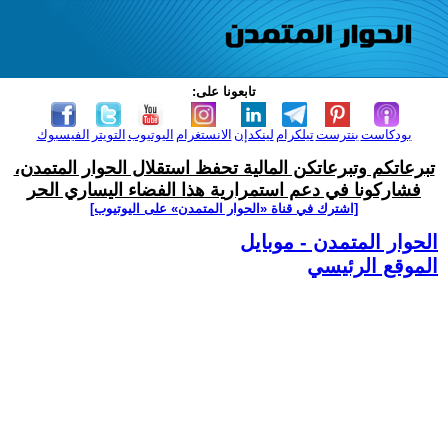
تابعونا على:
بودكاست
بنترست
تيلكرام
لينكدإن
الانستغرام
اليوتيوب
التويتر
الفيسبوك
تبرعاتكم وتبرعاتكن المالية تحفظ استقلال الحوار المتمدن،
فشاركونا في دعم استمرارية هذا الفضاء اليساري الحر
[اشترك في قناة ‫«الحوار المتمدن» على اليوتيوب]
الحوار المتمدن - موبايل
الموقع الرئيسي