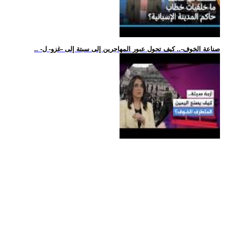
.. -صناعة الخوف-.. كيف تحول عبور المهاجرين إلى سبتة إلى -غزو- ل