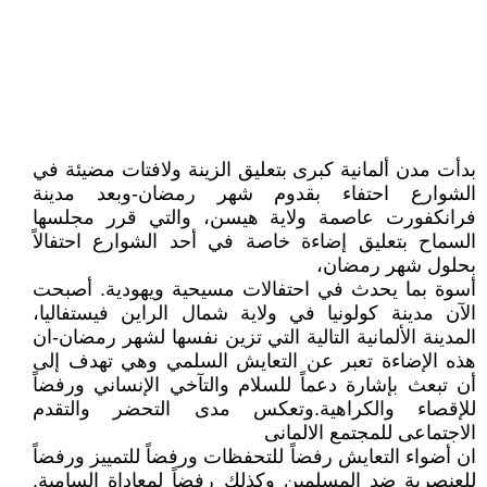
بدأت مدن ألمانية كبرى بتعليق الزينة ولافتات مضيئة في
الشوارع احتفاء بقدوم شهر رمضان-وبعد مدينة
فرانكفورت عاصمة ولاية هيسن، والتي قرر مجلسها
السماح بتعليق إضاءة خاصة في أحد الشوارع احتفالاً
بحلول شهر رمضان،
أسوة بما يحدث في احتفالات مسيحية ويهودية. أصبحت
الآن مدينة كولونيا في ولاية شمال الراين فيستفاليا،
المدينة الألمانية التالية التي تزين نفسها لشهر رمضان-ان
هذه الإضاءة تعبر عن التعايش السلمي وهي تهدف إلى
أن تبعث بإشارة دعماً للسلام والتآخي الإنساني ورفضاً
للإقصاء والكراهية.وتعكس مدى التحضر والتقدم
الاجتماعى للمجتمع الالمانى
ان أضواء التعايش رفضاً للتحفظات ورفضاً للتمييز ورفضاً
للعنصرية ضد المسلمين وكذلك رفضاً لمعاداة السامية.