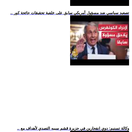
.. تصعيد سياسي ضد مسؤول أمريكي سابق على خلفية تحقيقات جائحة كور
.. وكالة تسنيم: دوي انفجارين في جزيرة قشم سببه التصدي لأهداف مع