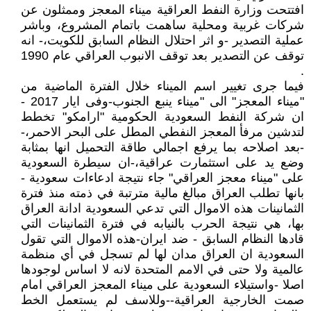
افتتحت وزارة النفط العراقية ميناء المعجز وممثلون عن
شركات غربية ومحلية ساهمت باتمام المشروع، وباشر
عملية التصدير -و اثر احتلال النظام السابق للكويت،- انه
توقف عن التصدير بعد توقف الانبوب العراقي عام 1990
.
فيما جرى تغيير اسم الميناء خلال الفترة الماضية من
"ميناء المعجز" الى "ميناء ينبع الجنوب-وفى ايار 2017 -
ان شركة النفط السعودية الحكومية "ارامكو" تخطط
لتدشين مرفأ المعجز النفطي المطل على البحر الاحمر،-
-بعد اصلاحه بما يرفع اجمالي طاقة التحميل انها بمثابة
وضع يد على استثمارت عراقية،-ان سيطرة السعودية
على "ميناء معجز العراقي" جاء نتيجة ادعاءات سعودية -
بانها تطلب العراق مبالغ مالية مترتبة في ذمته منذ فترة
الثمانينات هذه الاموال التي تدعي السعودية ادانة العراق
بها، هي نتيجة الحرب بالنيابه في فترة الثمانينات التي
قادها النظام السابق - ضد ايران-هذه الاموال التي تقول
السعودية ان العراق مدان لها لم تسجل في أي منظمة
عالمية ولا حتى في الامم المتحدة لانه لا اساس لوجودها
اصلا -واستيلاء السعودية على ميناء المعجز العراقي امام
صمت الخارجية العراقية--وللاسف لم يستعمل الخط