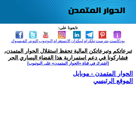
تابعونا على:
بودكاست
بنترست
تيلكرام
لينكدإن
الانستغرام
اليوتيوب
التويتر
الفيسبوك
تبرعاتكم وتبرعاتكن المالية تحفظ استقلال الحوار المتمدن،
فشاركونا في دعم استمرارية هذا الفضاء اليساري الحر
[اشترك في قناة ‫«الحوار المتمدن» على اليوتيوب]
الحوار المتمدن - موبايل
الموقع الرئيسي