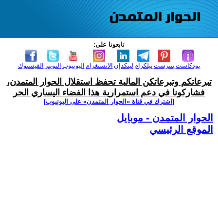
تابعونا على:
بودكاست
بنترست
تيلكرام
لينكدإن
الانستغرام
اليوتيوب
التويتر
الفيسبوك
تبرعاتكم وتبرعاتكن المالية تحفظ استقلال الحوار المتمدن،
فشاركونا في دعم استمرارية هذا الفضاء اليساري الحر
[اشترك في قناة ‫«الحوار المتمدن» على اليوتيوب]
الحوار المتمدن - موبايل
الموقع الرئيسي