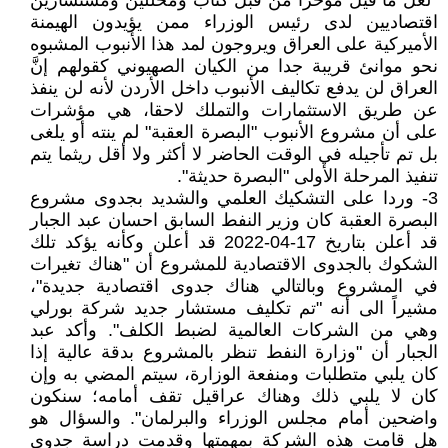
*لعل ما قيل مؤخرا من قبل كتاب ومحللين ومستشارين
اقتصاديين لدى رئيس الوزراء ممن يؤيدون الهيمنة
الأميركية على العراق ويروجون لمد هذا الأنبوب المشبوه
نحو موانئ قريبة جدا من الكيان الصهيوني كقولهم إنَّ
العراق لن يدفع تكاليف الأنبوب داخل الأردن لأنه لن ينفذ
عن طريق الاستثمارات والتملك لاحقا، هي مؤشرات
على أن مشروع الأنبوب "البصرة العقبة" لم ينته أو يلغى
بل تم تأجيله في الوقت الحاضر لا أكثر ولا أقل ريثما يتم
تنفيذ المرحلة الأولى "البصرة حديثة".
3- وردا على التشكيك العلمي والشديد بجدوى مشروع
البصرة العقبة كان وزير النفط السابق احسان عبد الجبار
قد أعلن بتاريخ 17-04-2022 قد أعلن وكأنه يؤكد تلك
الشكوك بالجدوى الاقتصادية للمشروع أن "هناك تغيرات
في المشروع وبالتالي هناك جدوى اقتصادية جديدة"،
مشيراً الى أنه "تم تكليف مستشار جديد شركة بورلي
وهي من الشركات العالمية لضبط الكلف". وأكد عبد
الجبار أن "وزارة النفط تنظر بالمشروع بدقة عالية إذا
كان يلبي متطلبات ومنفعة الوزارة، سيتم المضي به وإن
كان لا يلبي ذلك وهناك عراقيل تقف أمامه؛ سنكون
واضحين أمام مجلس الوزراء والبرلمان". والسؤال هو
هل قامت هذه الشركة بمهمتها وقدمت دراسة جدوى