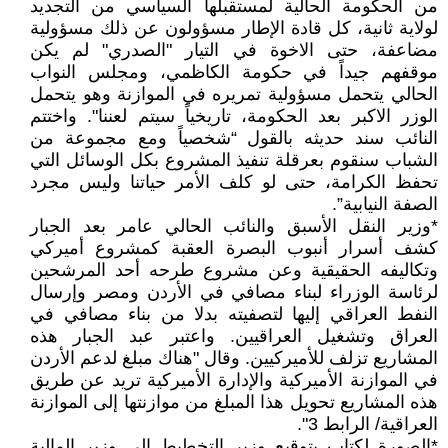
من الحكومة الحالية لمستقبلها السياسي من التجديد
لولاية ثانية، كل قادة الإطار مسؤولون عن ذلك مسؤولية
مضاعفة، حتى الاخوة في التيار "الصدري" لم يكن
موقفهم جيداً في حكومة الكاظمي، ومجلس النواب
الحالي يتحمل مسؤولية تمريره في الموازنة وهو يتحمل
الوزر الاكبر بعد الحكومة، تاريخياً سيتم لعننا". واختتم
النائب سند حديثه بالقول “شخصياً ومع مجموعة من
الشباب سنقوم بعرقلة تنفيذ المشروع بكل الوسائل التي
تحفظ الكرامة، حتى لو كلف الأمر حياتنا وليس مجرد
الصفة النيابية”.
*وزير النقل الأسبق والنائب الحالي عامر بعد الجبار
كشف أسرار أنبوب البصرة العقبة كمشروع أميركي
وتكاليفه الحقيقية وعن مشروع طرحه أحد المرشحين
لرئاسة الوزراء لبناء مصافي في الأردن ومصر وإرسال
النفط العراقي إليها لتصفيته بدلا من بناء مصافي في
العراق وتشغيل العراقيين. واعتبر عبد الجبار هذه
المشاريع تزلف للأميركيين. وقال "هناك مبلغ لدعم الأردن
في الموازنة الأميركية والإدارة الأميركية تريد عن طريق
هذه المشاريع تحويل هذا المبلغ من موازنتها إلى الموازنة
العراقية/ الرابط 3".
*الصورة لكتاب بتوقيع وزير التخطيط إلى وزير المالية