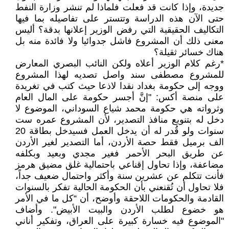
جديدة، وإذا كانت قد فعلت فلماذا لم تنشر وزارة النفط
حتى الآن هذه الدراسة وتتستر على تفاصيله بما فيها
التكاليف الحقيقية التي رفض الوزير إعلانها بدقة؟ أليس
معنى ذلك أن المشروع فاشل جدوائيا ولا فائدة منه بل
هناك خسائر ثقيلة؟
*رغم كلام الوزير أعلاه ولكن النائب البصري المعارض
للمشروع مصطفى سند واصل تصديه لهذا المشروع
ووجه إلى حكومة بغداد نقدا لاذعا حيث كتب في تغريدة
على منصة أكس: "إنَّ أجسر حكومة على المال العام
وثرواته هي حكومة محمد شياع السوداني، الموضوع لا
دخل له بتنويع منافذ التصدير، لأن المشروع عمره ست
سنوات ولو قُدر له أن يدخل العمل فسيدخل بطاقة 20
الف برميل فقط حصة الأردن، أما التصدير لغير الأردن
عن طريق البحر الأحمر فغير مجدي وبعيد وبكلفه
مضاعفة، وإذا تحاول إقناعي باحتمالية غلق مضيق هرمز
فأنت تتكلم عن عشرين سنة وأكثر واحتمال ضعيف جداً،
فلا تحاول أن تُقنعني بأن الحكومة الحالية تفكر بالسنوات
القادمة والحكومات اللاحقة وأوضح، أن “كل ما في الأمر
هو خضوع لطلب الأردن والبيت الأبيض". وأضاف
"الموضوع فيه خسارة كبيرة على العراق، وتفكير أناني