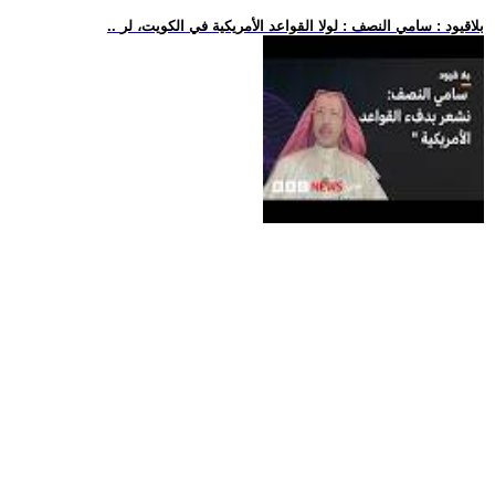
.. بلاقيود : سامي النصف : لولا القواعد الأمريكية في الكويت، لر