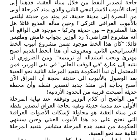
حاجة لتصدير النفط من خلال ميناء العقبة، فذهبنا إلى
إحياء الأنبوب الاستراتيجي الثاني والذي يمتد كمرحلة أولى
من البصرة إلى مدينة حديثة، ثم يمتد من حديثة ليلتقي
بالأنبوب العراقي التركي"! وحين سأله المذيع قائلا هل
هذا المشروع – بين حديثة وتركيا - موجود في الواقع أم
أنه مشروع افتراضي؟ رد الوزير بجواب غامض وملتبس
قائلا: "كان هذا الخط موجود ضمن مشروع أنبوب الخط
الاستراتيجي الثاني. ومعروف أن هذا الخط القديم أصبح
مهترئ ويجب استبداله أو ترميمه". ومن الضروري أن
ننتبه إلى عبارة "في الوقت الحالي" في نفي الوزير، فمن
المحتمل أن تبدأ الحكومة بتنفيذ المرحلة الثانية نحو العقبة
بعد الوصول بالأنبوب الى حديثة بحجة أن العراق الآن
أصبح بحاجة إلى منفذ جديد لتصدير نفطه وأن محطة
حديثة أصبحت قريبة من الحدود الأردنية!
*من الواضح أن كلام الوزير وتوقفه عند نهاية المرحلة
الأولى عند مدينة حديثة ونفيه لحاجة العراق لتصدير نفطه
عبر ميناء العقبة هو محاولة لإسكات الأصوات العراقية
التي تحتج على مد هذا الأنبوب العبثي وحين ستنتهي
الحكومة من تنفيذ هذه المرحلة ستباشر بتنفيذ المرحلة
الثانية منه نحو العقبة.