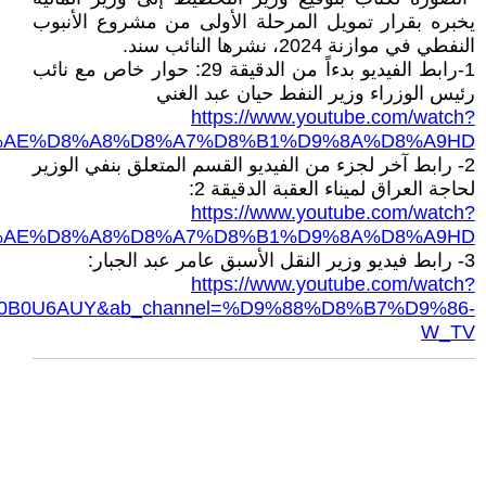
يخبره بقرار تمويل المرحلة الأولى من مشروع الأنبوب
النفطي في موازنة 2024، نشرها النائب سند.
1-رابط الفيديو بدءاً من الدقيقة 29: حوار خاص مع نائب
رئيس الوزراء وزير النفط حيان عبد الغني
https://www.youtube.com/watch?
8%AE%D8%A8%D8%A7%D8%B1%D9%8A%D8%A9HD
2- رابط آخر لجزء من الفيديو القسم المتعلق بنفي الوزير
لحاجة العراق لميناء العقبة الدقيقة 2:
https://www.youtube.com/watch?
8%AE%D8%A8%D8%A7%D8%B1%D9%8A%D8%A9HD
3- رابط فيديو وزير النقل الأسبق عامر عبد الجبار:
https://www.youtube.com/watch?
l0B0U6AUY&ab_channel=%D9%88%D8%B7%D9%86-
W_TV