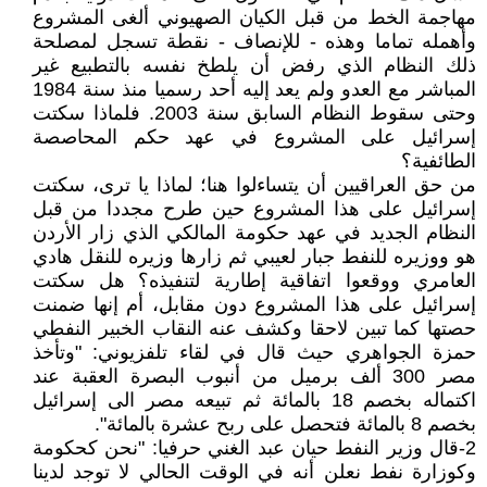
مهاجمة الخط من قبل الكيان الصهيوني ألغى المشروع
وأهمله تماما وهذه - للإنصاف - نقطة تسجل لمصلحة
ذلك النظام الذي رفض أن يلطخ نفسه بالتطبيع غير
المباشر مع العدو ولم يعد إليه أحد رسميا منذ سنة 1984
وحتى سقوط النظام السابق سنة 2003. فلماذا سكتت
إسرائيل على المشروع في عهد حكم المحاصصة
الطائفية؟
من حق العراقيين أن يتساءلوا هنا؛ لماذا يا ترى، سكتت
إسرائيل على هذا المشروع حين طرح مجددا من قبل
النظام الجديد في عهد حكومة المالكي الذي زار الأردن
هو ووزيره للنفط جبار لعيبي ثم زارها وزيره للنقل هادي
العامري ووقعوا اتفاقية إطارية لتنفيذه؟ هل سكتت
إسرائيل على هذا المشروع دون مقابل، أم إنها ضمنت
حصتها كما تبين لاحقا وكشف عنه النقاب الخبير النفطي
حمزة الجواهري حيث قال في لقاء تلفزيوني: "وتأخذ
مصر 300 ألف برميل من أنبوب البصرة العقبة عند
اكتماله بخصم 18 بالمائة ثم تبيعه مصر الى إسرائيل
بخصم 8 بالمائة فتحصل على ربح عشرة بالمائة".
2-قال وزير النفط حيان عبد الغني حرفيا: "نحن كحكومة
وكوزارة نفط نعلن أنه في الوقت الحالي لا توجد لدينا