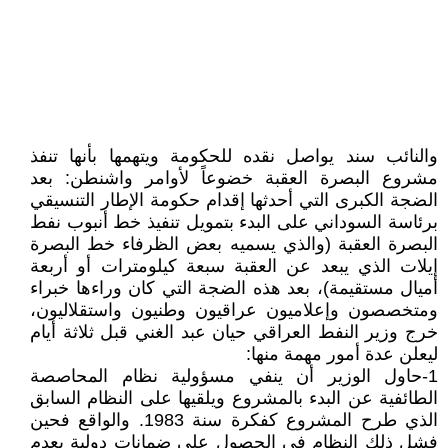
والنائب سند يواصل نقده للحكومة ويتهمها بأنها تنفذ
مشروع البصرة العقبة خضوعاً لأوامر واشنطن: بعد
الضجة الكبرى التي أحدثها إقدام حكومة الإطار التنسيقي
برئاسة السوداني على البدء بتمويل تنفيذ خط أنبوب نفط
البصرة العقبة (والذي يسميه بعض الظرفاء خط البصرة
إيلات الذي يبعد عن العقبة سبعة كيلومترات أو أربعة
أميال مستقيمة)، بعد هذه الضجة التي كان وراءها خبراء
ومتخصصون وإعلاميون عراقيون وطنيون واستقلاليون،
خرج وزير النفط العراقي حيان عبد الغني قبل ثلاثة أيام
ليعلن عدة أمور مهمة منها:
1-حاول الوزير أن ينفي مسؤولية نظام المحاصصة
الطائفية عن البدء بالمشروع ويلقيها على النظام السابق
الذي طرح المشروع كفكرة سنة 1983. والواقع فحين
فشل ذلك النظام في الحصول على ضمانات دولية بعدم