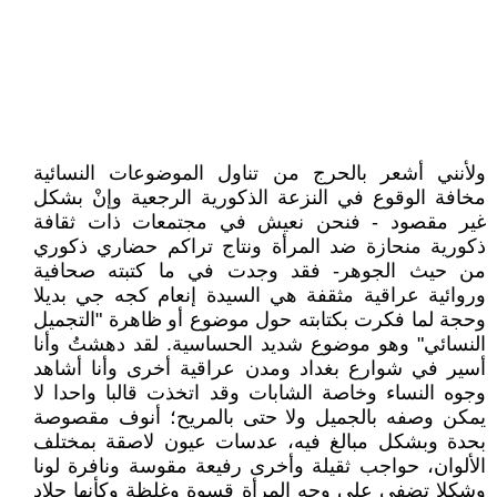
ولأنني أشعر بالحرج من تناول الموضوعات النسائية
مخافة الوقوع في النزعة الذكورية الرجعية وإنْ بشكل
غير مقصود - فنحن نعيش في مجتمعات ذات ثقافة
ذكورية منحازة ضد المرأة ونتاج تراكم حضاري ذكوري
من حيث الجوهر- فقد وجدت في ما كتبته صحافية
وروائية عراقية مثقفة هي السيدة إنعام كجه جي بديلا
وحجة لما فكرت بكتابته حول موضوع أو ظاهرة "التجميل
النسائي" وهو موضوع شديد الحساسية. لقد دهشتُ وأنا
أسير في شوارع بغداد ومدن عراقية أخرى وأنا أشاهد
وجوه النساء وخاصة الشابات وقد اتخذت قالبا واحدا لا
يمكن وصفه بالجميل ولا حتى بالمريح؛ أنوف مقصوصة
بحدة وبشكل مبالغ فيه، عدسات عيون لاصقة بمختلف
الألوان، حواجب ثقيلة وأخرى رفيعة مقوسة ونافرة لونا
وشكلا تضفي على وجه المرأة قسوة وغِلظة وكأنها جلاد