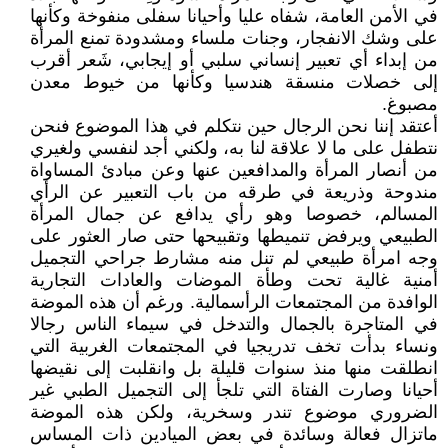
في الأمن العامة، شفاه عليا وأحيانا سفلى منفوخة وكأنها
على وشك الانفجار، وجنات ملساء ومشدودة تمنع المرأة
من إبداء أي تعبير إنساني سلبي أو إيجابي، شَعر أقرب
إلى خصلات منسقة هندسيا وكأنها من خيوط معدن
مصبوغ.
أعتقد إننا نحن الرجال حين نتكلم في هذا الموضوع فنحن
نتطفل على ما لا علاقة لنا به، ولكني أجد لنفسي ولغيري
من أنصار المرأة والمدافعين عنها وعن مبادئ المساواة
مندوحة وذريعة في طرقه من باب التعبير عن الرأي
المسالم، خصوصا وهو رأي يدافع عن جمال المرأة
الطبيعي ويرفض تنميطها وتقبيحها حتى صار العثور على
وجه امرأة طبيعي لم تنل منه مشارط جراحي التجميل
أمنية غالية تحت وطأة الموضات والعادات التجارية
الوافدة من المجتمعات الرأسمالية. ورغم أن هذه الموضة
في المتاجرة بالجمال والتدخل في سيماء الناس رجالا
ونساء بدأت تخف تدريجيا في المجتمعات الغربية التي
انطلقت منها منذ سنوات قليلة بل وانقلبت إلى نقيضها
أحيانا وصارت الفتاة التي تلجأ إلى التجميل الطبي غير
الضروري موضوع تندر وسخرية، ولكن هذه الموضة
ماتزال فعالة وسائدة في بعض الميادين ذات المساس