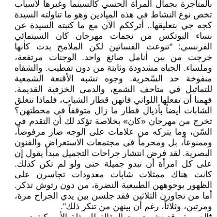
بالمتاجرة بجمال المرأة الحسي كالسينما وغيرها لأسباب
تخص نوع النشاط في هذه الميادين وهو ما تناولته السيدة
كجه جي بتعليقها.. أترككم الآن مع ما كتبته السيدة عن
نساء البوتكس من نجمات مهرجان كان السينمائي
الفرنسي: "تنوعت الفساتين لكن الملامح بدت كأنها
خرجت من بين أنامل صائغ واحد. الوجنات مرتفعة،
وملساء. الجباه مشدودة وثابتة من دون تقطيب. والشفاه
منفوخة حد السّخرية. وجوه تشبه الأقنعة الشمعية
للتماثيل في متاحف الشمع، والدمى الخزفية القديمة.
فهمنا أن تفعلها اللواتي فاتهن قطار الشباب، فلماذا تتعلق
الشابات أيضاً بأذيال قطار ما زال متوقفاً في محطتهن؟
تخرج من مهرجان «كان» بخلاصة تؤكد لك أن التقدم في
السّن، وما يتركه من علامات على الوجه صار مرفوضاً،
وممنوعاً، بل ومحرماً في مجتمعات الاستعراض والفنون
البصرية. لقد فرض انتشار جراحات التجميل مبدأ يقول إن
على كل امرأة أن تبدو جميلة حتى ولو لم تكن كذلك.
كانت هناك ممثلات شابات معدودات تجاسرن على
الظهور بوجوههن الطبيعية النضرة، من دون رتوش تذكر.
أما من تجاوزن الثلاثين فقد جلسن بين يدي الجراح مرة،
ومرتين، وثلاثاً، رغم أن بينهن من تنكر ذلك".