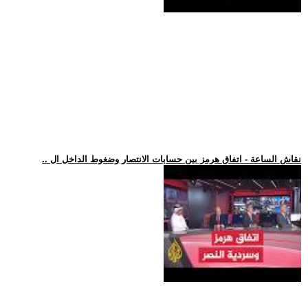
.. نقاش الساعة - اتفاق هرمز بين حسابات الانتصار وضغوط الداخل ال