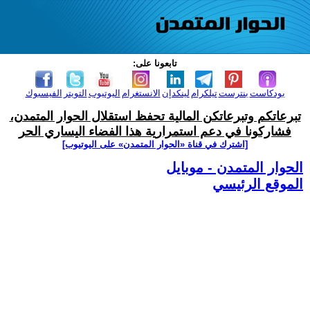
تابعونا على:
بودكاست
بنترست
تيلكرام
لينكدإن
الانستغرام
اليوتيوب
التويتر
الفيسبوك
تبرعاتكم وتبرعاتكن المالية تحفظ استقلال الحوار المتمدن،
فشاركونا في دعم استمرارية هذا الفضاء اليساري الحر
[اشترك في قناة ‫«الحوار المتمدن» على اليوتيوب]
الحوار المتمدن - موبايل
الموقع الرئيسي