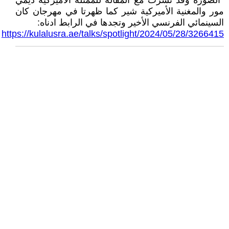
*الصورة وقد نشرت مع المقالة للممثلة الأميركية ديمي
مور والمغنية الأميركية شير كما ظهرتا في مهرجان كان
السينمائي الفرنسي الأخير وتجدها في الرابط ادناه:
https://kulalusra.ae/talks/spotlight/2024/05/28/3266415