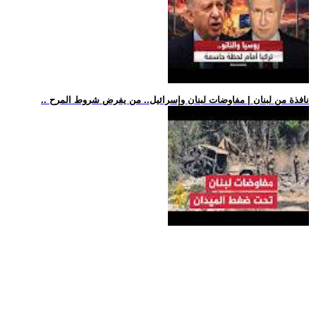
.. نافذة من لبنان | مفاوضات لبنان وإسرائيل.. من يفرض شروط المرح