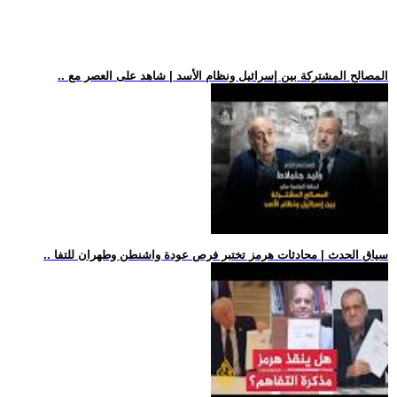
.. المصالح المشتركة بين إسرائيل ونظام الأسد | شاهد على العصر مع
.. سياق الحدث | محادثات هرمز تختبر فرص عودة واشنطن وطهران للتفا