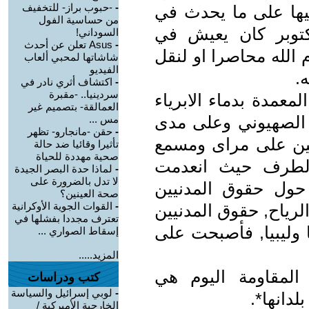
-
-حبوب براز- للتخفيف
ليها على ما يحدث في
من حساسية الفول
زة وكأن القطاع قبل 7 اكتوبر كان يعيش في
السوداني!
-
Asus تعلن عن أحدث
 الله محاصرا او لنقل
شاشاتها لمحبي ألعاب
الفيديو
.
-
اكتشاف أثري نادر في
سردينيا.. -مقبرة
عمدة بدماء الابرياء
العمالقة- بتصميم غير
 الصهيوني وعلى مدى
مس ...
-
حقن -مانجارو- تظهر
يين على مراى ومسمع
تأثيرا وقائيا ضد حالة
صحية مهددة للحياة
الطرف حيث انعدمت
-
لماذا حدة البصر الجيدة
لا تدل بالضرورة على
 حول حقوق المدنيين
صحة العينين؟
-
القوات الجوية الأوكرانية
لرياح, حقوق المدنيين
تعترف مجددا بفشلها في
ا وليبيا, فأصبحت على
إسقاط الصواري ...
المزيد.....
لمقاومة اليوم هي
كتب ودراسات
-
لوبي إسرائيل والسياسة
دانها*.
الخارجية الأميركية /