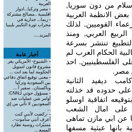
سلام من دون سوريا,
العربية
-
مصر وتركيا...ادوار
 بعض الانظمة العربية
اقليمية ..مصالح مشتركة
-
ربما... جدارية في
عماء القوميين, لذلك
محراب ثورة التكبير بليبيا
بيع العربي, ومنذ
المزيد.....
لتطبيع تنتشر بسرعة
بية الحكام العرب لم
أخبار عامة
لى الفلسطينيين. احد
-
-الشيوخ- الأمريكي يقر
مشروع قانون لتمويل
 مصر.
الحكومة لما بعد انت ...
-
معنى توقيع اتفاق دفاعي
مب ديفيد الثانية
بين السعودية وتركيا
وباكستان.. سفير أ ...
التي على حدوده قد خذلته
-
مسؤول حوثي لـCNN:
وقيعه اتفاقية اوسلو
أوامر شن عمليات ضد
السعوديين لا تأتي من إي
ا قضت على امال الشعب
...
-
-ركضت لأنني كنت
ا عن ابي مازن تماهى
أعرف أنني سأموت-..
مسيّرات روسية تطارد
ة بانها عبثية مسفها
المسع ...