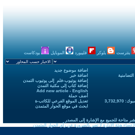
بنترست
بلوكر
فليبورد
الموبايل
بودكاست
اضافة موضوع جديد
التضامنية
اضافة خبر
إضافة يوتيوب-فلم إلى يوتيوب التمدن
إضافة كتاب إلى مكتبة التمدن
Add new article - English
أضف حملة
3,732,97
تعديل الموقع الفرعي للكاتب-ة
ابحث في موقع الحوار المتمدن
شر متاحة للجميع مع الإشارة إلى المصدر
ضاء هيئة الادارة لا تعبر بالضرورة عن رأي الحوار المتمدن