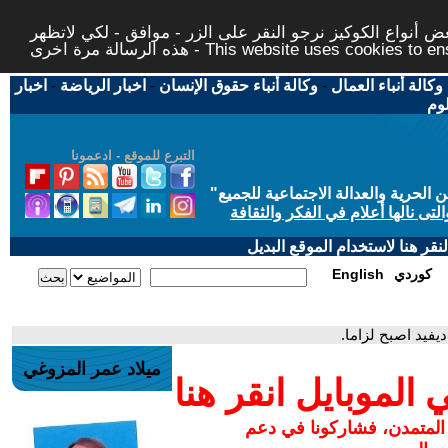
 أنواع الكوكيز نرجو النقر على الزر - موافق - لكي لاتظهر
This website uses cookies to ensure you ge
وكالة أنباء العمال
-
وكالة أنباء حقوق الإنسان
-
اخبار الرياضة
-
اخبار
لوم
التبرع للموقع - ادعمونا
حرية والعدالة الاجتماعية للجميع
"
تى نالها أعلام في الفكر والثقافة
قر هنا لاستخدام الموقع البديل
كوردي
English
يفيد اصبح لزاما.
ميلاد عمر المزوغي
لموبايل انقر هنا
 المتمدن، فشاركونا في دعم