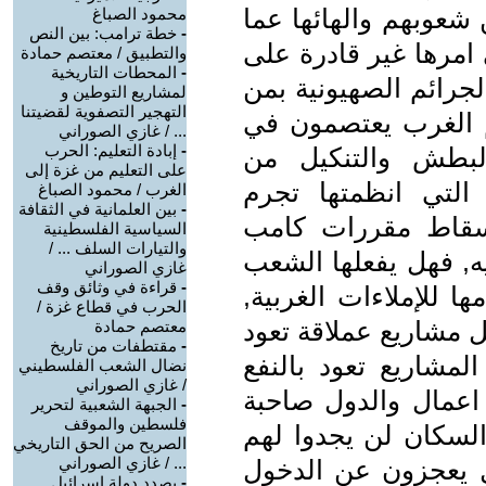
 شعوبهم والهائها عما
محمود الصباغ
-
خطة ترامب: بين النص
مرها غير قادرة على
والتطبيق / معتصم حمادة
-
المحطات التاريخية
جرائم الصهيونية بمن
لمشاريع التوطين و
التهجير التصفوية لقضيتنا
 الغرب يعتصمون في
... / غازي الصوراني
-
إبادة التعليم: الحرب
لبطش والتنكيل من
على التعليم من غزة إلى
التي انظمتها تجرم
الغرب / محمود الصباغ
-
بين العلمانية في الثقافة
سقاط مقررات كامب
السياسية الفلسطينية
والتيارات السلف ... /
يه, فهل يفعلها الشعب
غازي الصوراني
-
قراءة في وثائق وقف
 للإملاءات الغربية,
الحرب في قطاع غزة /
ل مشاريع عملاقة تعود
معتصم حمادة
-
مقتطفات من تاريخ
لمشاريع تعود بالنفع
نضال الشعب الفلسطيني
/ غازي الصوراني
اعمال والدول صاحبة
-
الجبهة الشعبية لتحرير
فلسطين والموقف
السكان لن يجدوا لهم
الصريح من الحق التاريخي
... / غازي الصوراني
ل يعجزون عن الدخول
-
بصدد دولة إسرائيل