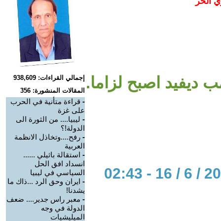
ي الحر
 ديفيد اصبح لزاما.
إجمالي القراءات: 938,609
المقالات المنشورة: 356
-
قراءة متأنية في الحرب
على غزة
-
ليبيا.... من الثورة الى
الدولة!؟
-
رفح....وتخاذل الانظمة
العربية
-
استقالة باثيلي ......
انسداد افق الحل
السياسي في ليبيا
-
ايران وحق الرد ...ذاك ما
يشدنا!
-
معبر راس جدير.... ضعف
الدولة في وجه
الميليشيات