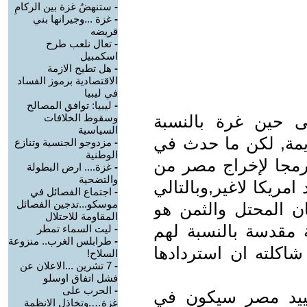
-
ستنهضُ غزة بين الركامِ
-
غزة ...وجيرانها بني
قريضه
-
تعال نلعب طرح
اسكمبيل
-
هل تطيح الازمة
الاقتصادية برموز الفساد
في ليبيا
-
ليبيا: توافق المصالح
جاءت حرب حزيران 1967على حين غرة بالنسبة
وسقوط الخلافات
السياسية
يمة, لكن ما حدث في
-
مزدوجو الجنسية وتنازع
الوطنية
سبتمبر1978)كان مبرمجا لإخراج مصر من
-
غزة.... ارض البطولة
والتضحية
مريكا لاغير,وبالتالي
-
اجتماع الفصائل في
موسكو...تدجين الفصائل
ان المحتل والثمن هو
المقاومة للاحتلال
ة مقدسة بالنسبة لهم
-
ليت السماء تمطر
-
طرابلس الغرب.. منزوعة
اكلته ان استردادها
السلاح!
-
7 تشرين ...الاعلان عن
فشل اتفاق اوسلو
-
الحرب على
حييد مصر سيكون في
غزة….وتخاذل الانظمة