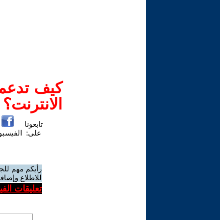
كيف تدعم-
الانترنت؟
تابعونا
على:
الفيسب
رأيكم مهم للج
للاطلاع وإضافة
تعليقات الف