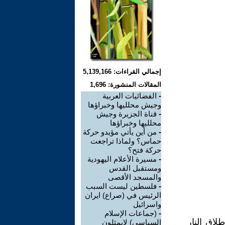
إجمالي القراءات: 5,139,166
المقالات المنشورة: 1,696
-
الفضائيات العربية
وجيش محلليها وخبراؤها
-
قناة الجزيرة وجيش
محلليها وخبراؤها
-
من أين يأتي مؤيدو حركة
حماس؟ ولماذا تراجعت
حركة فتح؟
-
مسيرة الأعلام اليهودية
ومستقبل القدس
والمسجد الأقصى
-
فلسطين ليست السبب
الرئيس في (صراع) ايران
واسرائيل
-
(جماعات الإسلام
ف إطلاق النار
السياسي) لايمثلون