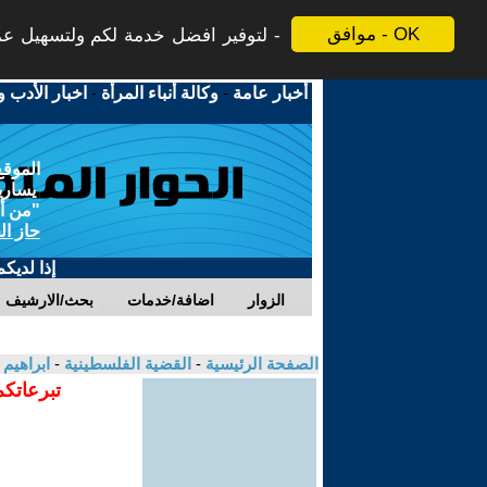
موافق - OK
لتوفير افضل خدمة لكم ولتسهيل عملي
أخبار عامة
-
وكالة أنباء المرأة
-
اخبار الأدب و
الموقع
يسارية
"من أج
حاز ال
إذا لديك
الزوار
اضافة/خدمات
بحث/الارشيف
الصفحة الرئيسية
-
القضية الفلسطينية
-
ابراهيم
تبرعاتكم