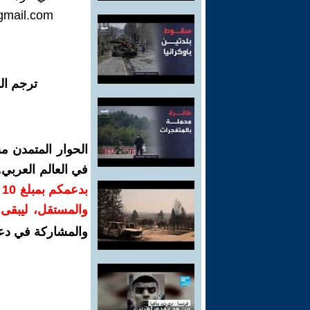
gmail.com
ترجم ال
الحوار المتمدن م
في العالم العربي
ب
والمستقل، ليبقى ص
والمشاركة في دع