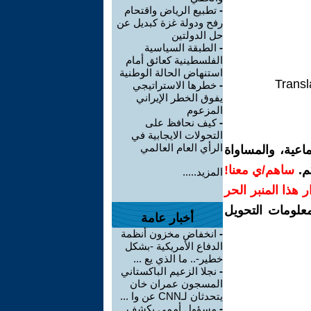
-
تطبيع الرياض واقتحام
رفح ودولة غزة كبديل عن
حل الدولتين
-
الطبقة السياسية
الفلسطينية كعائق أمام
استنهاض الحالة الوطنية
Transl
-
خطرها الاستراتيجي
يفوق الخطر الإيراني
المزعوم
-
كيف نحافظ على
التحولات الايجابية في
الرأي العام العالمي
اعية، والمساواة
م.
ساهم/ي معنا!
المزيد.....
رار هذا المنبر الحر
معلومات التحويل
أخبار عامة
-
انخفاض مخزون أنظمة
الدفاع الأمريكية -بشكل
خطير-.. ما الذي يع ...
-
نجلا الزعيم الباكستاني
المسجون عمران خان
يتحدثان لـCNN عن وا ...
-
مسؤول أممي يكشف