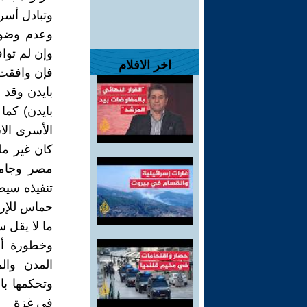
وتبادل أسر
وعدم وضوح
وإن لم توا
اخر الافلام
فإن وافقت
بايدن وقد 
بايدن) كما
الأسرى الا
كان غير مل
مصر وجامعة
تنفيذه سيط
حماس للإراد
ما لا يقل س
وخطورة أ
المدن وا
وتحكمها با
في غزة