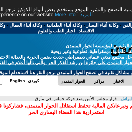
ة التصفح والنشر، الموقع يستخدم بعض أنواع الكوكيز نرجو النق
More info - المزيد
experience on our website
الفن
-
وكالة أنباء اليسار
-
وكالة أنباء العلمانية
-
وكالة أنباء العمال
-
وكا
الاقتصاد
-
اخبار الطب والعلوم
 الرئيسي لمؤسسة الحوار المتمدن
، علمانية، ديمقراطية، تطوعية وغير ربحية
ل مجتمع مدني علماني ديمقراطي حديث يضمن الحرية والعدالة الاجتم
حوار المتمدن على جائزة ابن رشد للفكر الحر والتى نالها أعلام في الفك
م مشاكل تقنية في تصفح الحوار المتمدن نرجو النقر هنا لاستخدام الموقع
كوردي
English
الاخبار
مراكز
الحوار المتمدن
 ابراش
- فرار مجلس الأمن يضع حركة حماس في مأزق
 وتبرعاتكن المالية تحفظ استقلال الحوار المتمدن، فشاركونا 
استمرارية هذا الفضاء اليساري الحر