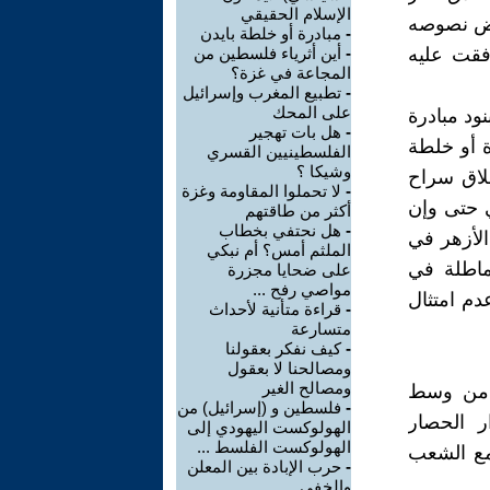
الإسلام الحقيقي
عض نصوصه
-
مبادرة أو خلطة بايدن
فقت عليه
-
أين أثرياء فلسطين من
المجاعة في غزة؟
-
تطبيع المغرب وإسرائيل
على المحك
د مبادرة
-
هل بات تهجير
ة أو خلطة
الفلسطينيين القسري
وشيكا ؟
طلاق سراح
-
لا تحملوا المقاومة وغزة
ي حتى وإن
أكثر من طاقتهم
-
هل نحتفي بخطاب
الأزهر في
الملثم أمس؟ أم نبكي
مماطلة في
على ضحايا مجزرة
مواصي رفح ...
م امتثال
-
قراءة متأنية لأحداث
متسارعة
-
كيف نفكر بعقولنا
ومصالحنا لا بعقول
ومصالح الغير
 من وسط
-
فلسطين و (إسرائيل) من
 الحصار
الهولوكست اليهودي إلى
الهولوكست الفلسط ...
مع الشعب
-
حرب الإبادة بين المعلن
والخفي