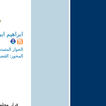
ف
ابراهيم اب
الحوار المتمدن-العدد: 8007 - 24
المحور: القضي