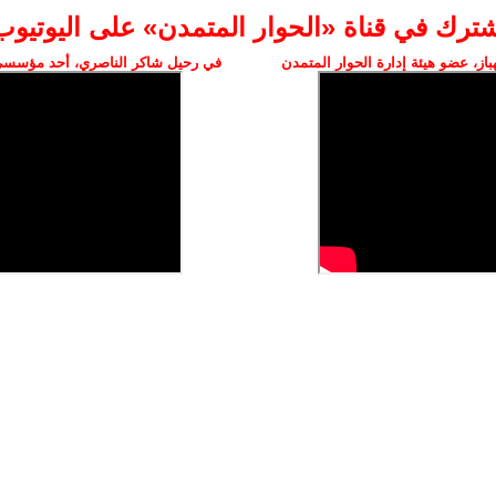
شترك في قناة «الحوار المتمدن» على اليوتيوب
ز، عضو هيئة إدارة الحوار المتمدن
في رحيل شاكر الناصري، أحد مؤسسي 