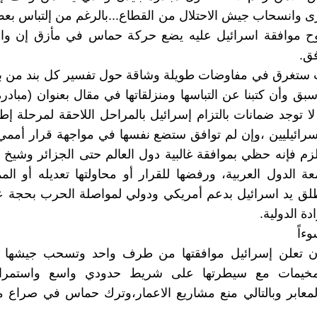
ى وانسحاب جيش الاحتلال من القطاع...بالرغم من إلتباس ب
 موافقة اسرائيل عليه يضع حركة حماس في مأزق إن وا
فق.
 ستغرق في مفاوضات طويلة وشاقة حول تفسير كل بند من بنو
سبق وأن كتبنا عن التباسها ومنزلقاتها في مقال بعنوان (مبادر
 لا توجد ضمانات بالتزام إسرائيل بالمراحل اللاحقة لمرحلة إ
سرائيليين ،وإن لم توافق ستضع نفسها في مواجهة قرار أمم
زم فإنه حظي بموافقة غالبية دول العالم حتى الجزائر وشيخ 
 الدول العربية، ورفضها للقرار أو محاولتها تعديله أو ال
لق يد اسرائيل بدعم أمريكي ودولي لمواصلة الحرب بحجة عد
ة الدولية.
وءاً
ن تعلن إسرائيل موافقتها من طرف واحد وتسحب جيشها
لمخيمات مع سيطرتها على شريط حدودي واسع واستمرار
لمعابر وبالتالي منع مشاريع الاعمار،وترك حماس في صراع 