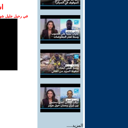
ا‫
في رحيل جليل شهبا
المزيد.....