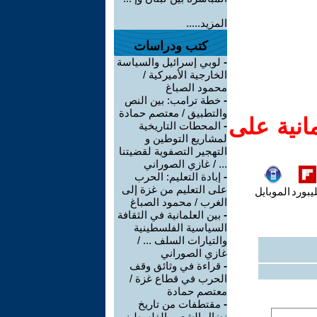
المزيد.....
كتب ودراسات
-
لوبي إسرائيل والسياسة
الخارجية الأميركية /
محمود الصباغ
-
خطة ترامب: بين النص
والتطبيق / معتصم حمادة
انية على
-
المحطات التاريخية
لمشاريع التوطين و
التهجير التصفوية لقضيتنا
... / غازي الصوراني
-
إبادة التعليم: الحرب
على التعليم من غزة إلى
يبورد
الموبايل
الغرب / محمود الصباغ
-
بين العلمانية في الثقافة
السياسية الفلسطينية
والتيارات السلف ... /
غازي الصوراني
-
قراءة في وثائق وقف
الحرب في قطاع غزة /
معتصم حمادة
-
مقتطفات من تاريخ
نضال الشعب الفلسطيني