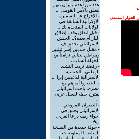
عدد من أعدم بإيران بتهم
تتعلق بالأمن القومي ...
-
الإفراج عن السفيرة
الحوار المتمدن
الأوكرانية السابقة في
الولايات المتحدة بك ...
-
قبل اتفاق وقف إطلاق
النار أم بعده؟.. الجيش
الإسرائيلي يحقق ف ...
-
مقتل جنديين إسرائيليين
ومواطن لبناني تزامناً مع
الجولة الساب ...
-
رفضتا ترديد النشيد
الوطني.. الجنسية
الأسترالية للاعبتين إيرا ...
-
-ليتدبروا أمرهم مع
مصر-.. باحث إسرائيلي
يقترح خطة لفصل غزة ن
...
-
الطيران المروحي
الإسرائيلي يحلق في
أجواء ريف درعا الغربي
ويخ ...
-
جولة جديدة من النسخة
السابعة للمفاوضات
المباشرة بين لبنان وإ ...