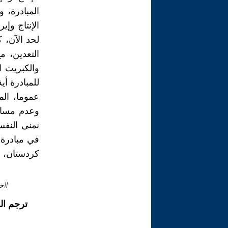
المبادرة، و
الإنتاج وإي
لحد الآن، 
التعدين، م
والكبريت ال
للمبادرة أي
عموما، الم
وعدم مساير
نمني النفس
في مبادرة ا
كردستان، و
#خا
ترجم ال