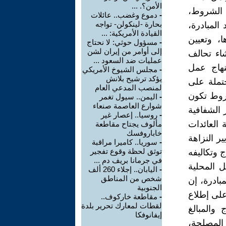
الأمن؟. ...
 الشروط،
-
دموع وغضب.. عائلات
بحارة -لينكولن- تواجه
المبادرة،
القيادة الأمريكية: ...
، وتعيين
-
مسؤول حوثي: لا نحتاج
إلى أوامر من إيران لشن
شاء تحالف
عمليات ضد السعود ...
نهاج عمل
-
مجلس الشيوخ الأمريكي
يؤكد ترشيح بلانش
حتملة على
لمنصب المدعي العام
شروط تكون
-
اليمن.. سيول تغمر
شوارع العاصمة صنعاء
 الشفافية
-
روسيا.. إعصار غير
 العائدات
مألوف يجتاح مقاطعة
خاباروفسك
ر النزاهة
-
سوريا.. كاميرا مراقبة
توثق لحظة وقوع تفجير
 وتكاليفه
في جرمانا بريف دم ...
ل المحلية
-
اليابان.. إجلاء 260 ألف
شخص من المناطق
بادرة، إن
الجنوبية
على إطلاع
-
مقاطعة خاركوف..
لقطات لمعارك تحرير بلدة
 والمبالغ
إيفانوفكا
المصلحة،