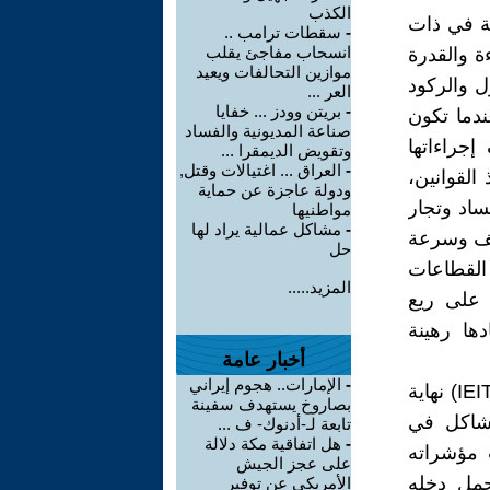
الكذب
مة في ذات
-
سقطات ترامب ..
انسحاب مفاجئ يقلب
ة والقدرة
موازين التحالفات ويعيد
ل والركود
العر ...
-
بريتن وودز ... خفايا
ندما تكون
صناعة المديونية والفساد
جراءاتها
وتقويض الديمقرا ...
-
العراق ... اغتيالات وقتل,
القوانين،
ودولة عاجزة عن حماية
ساد وتجار
مواطنيها
-
مشاكل عمالية يراد لها
ليف وسرعة
حل
القطاعات
المزيد.....
 على ريع
ها رهينة
أخبار عامة
-
الإمارات.. هجوم إيراني
ويعد قبول عضوية العراق في مبادرة الشفافية للصناعات الأستخراجية (IEITI) نهاية
بصاروخ يستهدف سفينة
لمشاكل في
تابعة لـ-أدنوك- ف ...
-
هل اتفاقية مكة دلالة
 مؤشراته
على عجز الجيش
 النفطي تشكل "95٪" من مجمل دخله
الأمريكي عن توفير