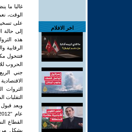
غالبا ما ي
الوقت، نعم
على تسخير 
اخر الافلام
إلى حالة ا
هذه الثرو
الرقابية و
فتتحول مكا
الحروب للا
جني الريع
الاقتصادي
الثروات ال
التقلبات ال
القطاع ال