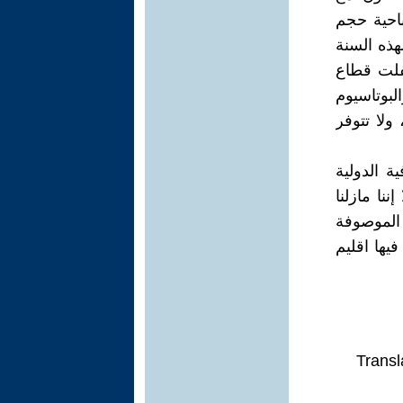
ناحية حجم
لهذه السنة
غفلت قطاع
لبوتاسيوم
ولا تتوفر
ة الدولية
نا مازلنا
 الموصوفة
يها اقليم
Transl