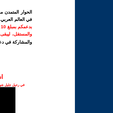
الحوار المتمدن م
في العالم العربي
ب
والمستقل، ليبقى ص
والمشاركة في دع
ا‫
في رحيل جليل شهبا