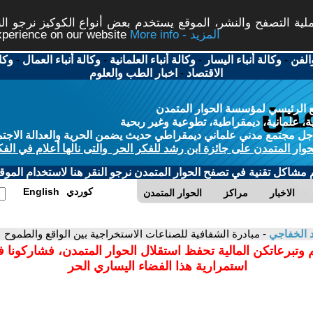
ة التصفح والنشر، الموقع يستخدم بعض أنواع الكوكيز نرجو النق
More info - المزيد
experience on our website
الفن
-
وكالة أنباء اليسار
-
وكالة أنباء العلمانية
-
وكالة أنباء العمال
-
وكا
الاقتصاد
-
اخبار الطب والعلوم
 الرئيسي لمؤسسة الحوار المتمدن
، علمانية، ديمقراطية، تطوعية وغير ربحية
ل مجتمع مدني علماني ديمقراطي حديث يضمن الحرية والعدالة الاجتم
حوار المتمدن على جائزة ابن رشد للفكر الحر والتى نالها أعلام في الفك
م مشاكل تقنية في تصفح الحوار المتمدن نرجو النقر هنا لاستخدام الموقع
كوردي
English
الاخبار
مراكز
الحوار المتمدن
د الخفاجي
- مبادرة الشفافية للصناعات الاستخراجية بين الواقع والطموح
 وتبرعاتكن المالية تحفظ استقلال الحوار المتمدن، فشاركونا 
استمرارية هذا الفضاء اليساري الحر