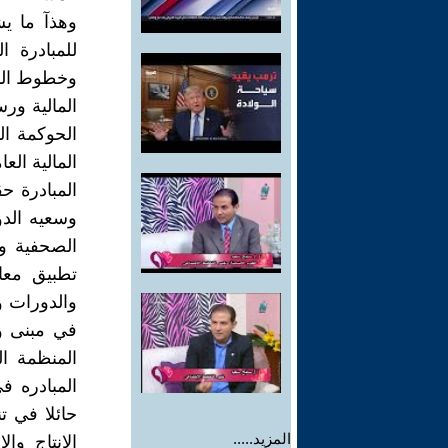
وهذآ ما يش
وخطوط النق
المالية ور
الحوكمة ال
المالية ال
المبادرة ح
وسعيه الدؤ
الصحفية وا
تطبيق معا
والدورات 
في مبنى و
المنظمة ا
المبادره ف
حائلا في تن
المزيد.....
الإنتاج وا