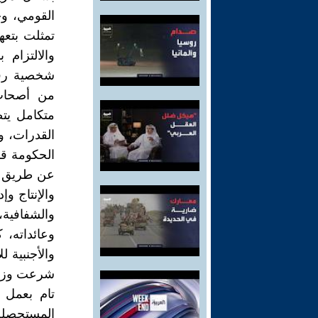
القومي، و
تمثلت بتعه
والالتزام
شخصية رفيع
من أصحاب 
متكامل يتض
القدرات، و
الحكومة قد
عن طريق إج
والإنتاج وإ
والشفافية،
وعائداته، 
والأجنبية 
شرعت وزارة
تام بعمل ا
المستحصلة