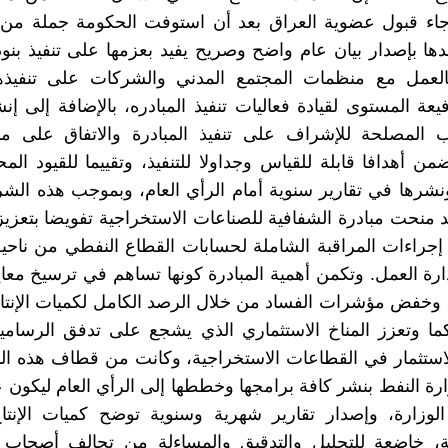
جاء قبول عضوية العراق بعد أن استوفت الحكومة جملة من
دها بإصدار بيان عام واضح وصريح يفيد بعزمها على تنفيذ بنود 
 بالعمل مع منظمات المجتمع المدني والشركات على تنفيذها
ة المستوى لقيادة فعاليات تنفيذ المبادره، بالإضافة إلى إن
المصلحة للإشراف على تنفيذ المبادرة والاتفاق على م
من أهدافا قابلة للقياس وجداولا للتنفيذ، وتقییما للقيود الم
نشرها في تقارير سنوية أمام الرأي العام، وبموجب هذه ال
 منحت مبادرة الشفافية للصناعات الاستخراجية تفويضا بتعزيز
راءات المراقبة الشاملة لحسابات القطاع النفطي من ناحية
دارة العمل. وتكمن أهمية المبادرة كونها تساهم في ترسيخ معايي
 وخفض مؤشرات الفساد من خلال الرصد الكامل لكميات الإنتاج
كما وتعزز المناخ الاستثماري الذي يشجع على تدفق الرسامي
للاستثمار في القطاعات الاستخراجية، وكانت من قطاف هذه الم
 النفط بنشر كافة برامجها وخططها إلى الرأي العام ليكون 
لوزارة، وإصدار تقارير شهرية وسنوية توضح كميات الإنتاج
، خاضعة للتحليل والتدقيق والمساءلة من تحالف أصحاب 