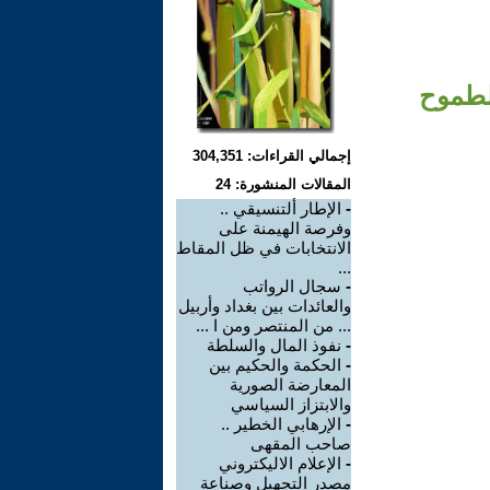
الطموح
إجمالي القراءات: 304,351
المقالات المنشورة: 24
-
الإطار ألتنسيقي ..
وفرصة الهيمنة على
الانتخابات في ظل المقاط
...
-
سجال الرواتب
والعائدات بين بغداد وأربيل
... من المنتصر ومن ا ...
-
نفوذ المال والسلطة
-
الحكمة والحكيم بين
المعارضة الصورية
والابتزاز السياسي
-
الإرهابي الخطير ..
صاحب المقهى
-
الإعلام الاليكتروني
مصدر التجهيل وصناعة