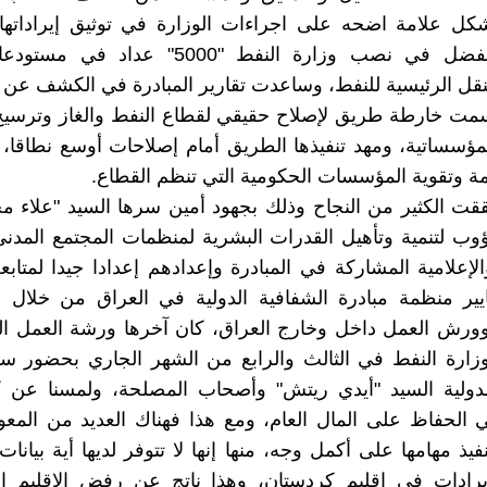
كل علامة اضحه على اجراءات الوزارة في توثيق إيراداتها،
للمبادرة الفضل في نصب وزارة النفط "5000" عد
ل الرئيسية للنفط، وساعدت تقارير المبادرة في الكشف عن 
سمت خارطة طريق لإصلاح حقيقي لقطاع النفط والغاز وترسيخ
مؤسساتية، ومهد تنفيذها الطريق أمام إصلاحات أوسع نطاقا، 
عامة وتقوية المؤسسات الحكومية التي تنظم القطاع.
ققت الكثير من النجاح وذلك بجهود أمين سرها السيد "علاء م
وب لتنمية وتأهيل القدرات البشرية لمنظمات المجتمع المدني
لإعلامية المشاركة في المبادرة وإعدادهم إعدادا جيدا لمتابع
يير منظمة مبادرة الشفافية الدولية في العراق من خلال ا
وورش العمل داخل وخارج العراق، كان آخرها ورشة العمل ال
زارة النفط في الثالث والرابع من الشهر الجاري بحضور سك
لدولية السيد "أيدي ريتش" وأصحاب المصلحة، ولمسنا عن 
ي الحفاظ على المال العام، ومع هذا فهناك العديد من الم
فيذ مهامها على أكمل وجه، منها إنها لا تتوفر لديها أية بيان
لإيرادات في إقليم كردستان، وهذا ناتج عن رفض الإقليم ا