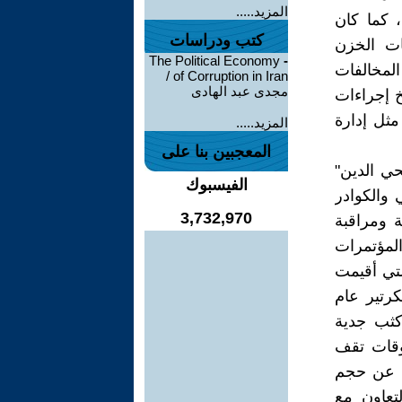
المزيد.....
 كما كان
كتب ودراسات
اد في مستودعات الخزن
The Political Economy
-
المخالفات
of Corruption in Iran /
مجدى عبد الهادى
 إجراءات
مثل إدارة
المزيد.....
المعجبين بنا على
حي الدين"
الفيسبوك
 والكوادر
3,732,970
ة ومراقبة
لمؤتمرات
تي أقيمت
رتير عام
كثب جدية
عوقات تقف
ات عن حجم
لتعاون مع