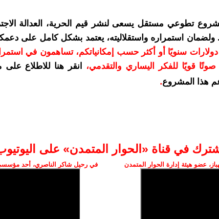
شروع تطوعي مستقل يسعى لنشر قيم الحرية، العدالة الاجتم
. ولضمان استمراره واستقلاليته، يعتمد بشكل كامل على دعمك
دعمكم بمبلغ 10 دولارات سنويًا أو أكثر حسب إمكانياتكم، تساهمون في استم
وتًا قويًا للفكر اليساري والتقدمي
،
انقر هنا للاطلاع على 
م هذا المشروع
.
شترك في قناة «الحوار المتمدن» على اليوتيوب
ز، عضو هيئة إدارة الحوار المتمدن
في رحيل شاكر الناصري، أحد مؤسسي 