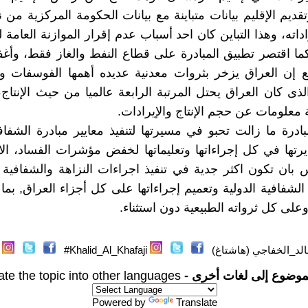
تقديم الإقليم بيانات متباينة مع بيانات الحكومة المركزية من 
راداته، وهذا التباين كان احد أسباب عدم إقرار الموازنة العامة 
كما اقتصر تطبيق المبادرة على قطاع النفط والغاز فقط، وأ
ع إن العراق يزخر بثروات معدنية عديده أهمها الفوسفات وا
ذى كان العراق يحتل المرتبة الرابعة عالميا من حيث الإنتاج، 
ة معلومات عن حجم الإنتاج والإيرادات.
بادرة ما زالت تحبو في مسيرتها لتنفيذ معايير مبادرة الشفافي
تها في كل إجراءاتها وتعليماتها لخفض مؤشرات الفساد، الا إن
 بان تكون اكثر جدية في تنفيذ اجراءات النزاهة والشفافية
لشفافية الدولية وتعميم إجراءاتها على كل أجزاء العراق, بما ف
على كل ثرواته الطبيعية دون استثناء.
لد_الخفاجي (هاشتاغ)
Khalid_Al_Khafaji#
موضوع إلى لغات أخرى -
ate the topic into other languages
Powered by
Translate