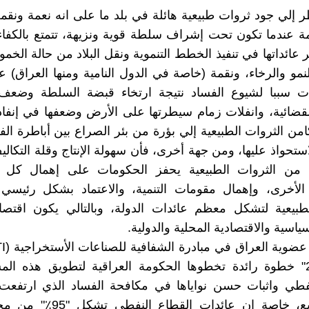
نظر إلي جود ثروات طبيعية هائلة في بلد ما على انه نعمة ونق
ة عندما تكون تحت إشراف سلطة قوية ونزيهة، تتمتع بالكفاء
عائداتها في تنفيذ الخطط التنموية ونقل البلاد من حالة الخمو
لنمو والرخاء، ونقمة (خاصة في الدول النامية ومنها العراق) ع
ات سببا لشيوع الفساد نتيجة ارتخاء قبضة السلطة وضعف إ
القضائية، وانفلات زمام سيطرتها على الأرض وضعفها في إنفاذ 
من الثروات الطبيعية إلي بؤرة من بئر الصراع بين أباطرة الف
ستحواذ عليها، ومن جهة أخرى، فأن سهولة الإنتاج وقلة التكا
 من الثروات الطبيعية يحفز الحكومات على إهمال كل 
ة الأخرى، وإهمال مقومات التنمية، والاعتماد بشكل رئيسي
طبيعية لتشكل معظم عائدات الدولة، وبالتالي يكون اقتصاد
سياسية والاقتصادية المحلية والدولية.
عام "2012" خطوة رائدة تخطوها الحكومة العراقية لتطويق هذه ا
نفطي واثبات حسن نواياها في مكافحة الفساد الذي ارتفعت
بشكل مريع، خاصة إن عائدات القطاع