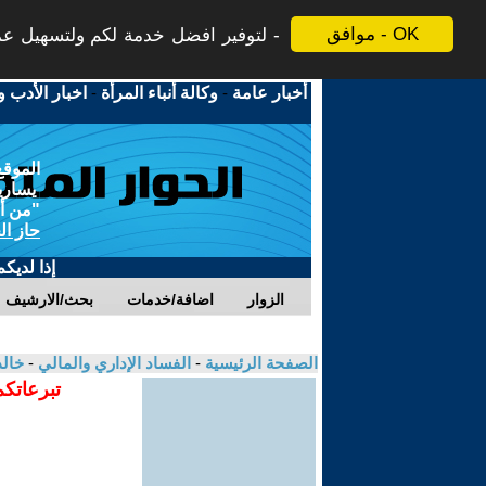
موافق - OK
لتوفير افضل خدمة لكم ولتسهيل عملي
أخبار عامة
-
وكالة أنباء المرأة
-
اخبار الأدب و
الموقع
يسارية
"من أج
حاز ال
إذا لديك
الزوار
اضافة/خدمات
بحث/الارشيف
الصفحة الرئيسية
-
الفساد الإداري والمالي
-
خال
تبرعاتكم