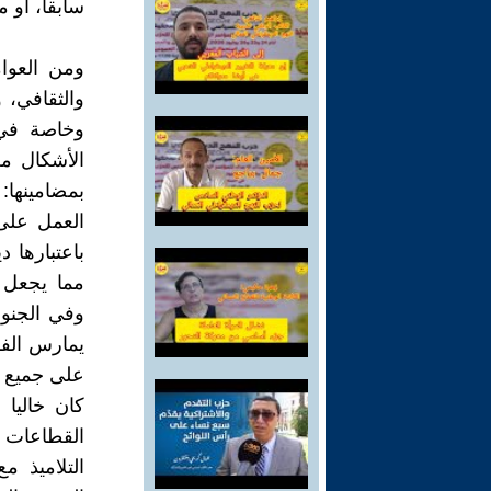
سابقا، أو 
ومن العوام
والثقافي، 
وخاصة في 
الأشكال م
بمضامينها:
العمل على 
باعتبارها 
مما يجعل ا
وفي الجنوب
يمارس الفس
على جميع ال
كان خاليا
القطاعات ا
التلاميذ م