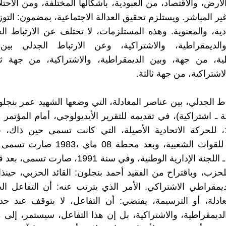
لأرض، والاقتصاد، من العبودية، بأشكالها المختلفة، ومن الاحتل
ير المباشر. ويستلزم تحقيق العدالة الاجتماعية، بمضمون: التوز
ادية، والمعنوية. وهذه المستلزمات، لا تختلف عن الارتباط ال
والديمقراطية، والاشتراكية، وعن الارتباط الجدلي بين 
ية، من جهة، وبين الديمقراطية، والاشتراكية، من جهة ثان
لاشتراكية، من جهة ثالثة.
اط الجدلي، بين عناصر المعادلة، التي وضعها الشهيد عمر بنجلو
 ـ اشتراكية)، في تقديمه للتقرير الأيديولوجي، أمام المؤتمر ا
سنة 1975، للحركة الاتحادية الأصيلة، التي كانت تسمى حين ذاك، 
الاشتراكي للقوات الشعبية، وبعد محطة 08 ما
الاشتراكي ـ اللجنة الإدارية الوطنية، وفي سنة 1991، ص
لحزب، وباقتراح من الفقيد أحمد بنجلون: القائد الحزبي، حين
ديمقراطي الاشتراكي. الأمر الذي يترتب عنه: أن التفاعل ال
ادلة، أو الترسيمة، يقتضي: أن التفاعل، لا يتوقف عند حد
لديمقراطية، والاشتراكية، بل إن هذا التفاعل، سيستمر، إلى ما 