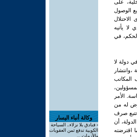
خلية، على
يع الوصول
 الاحتلال
 لا يأتيه
الحكم، في
ي دولة لا
 ،وانتشار
 المكاتب
لمسؤولين،
اسة. الأمر
ترض له من
 تتبع صرف
وكالة أنباء اليسار
لدولة، أن
-
فنادق بلا نزلاء.. السياحة
 اقترضته
الكوبية تدفع ثمن العقوبات
والأزمات ...