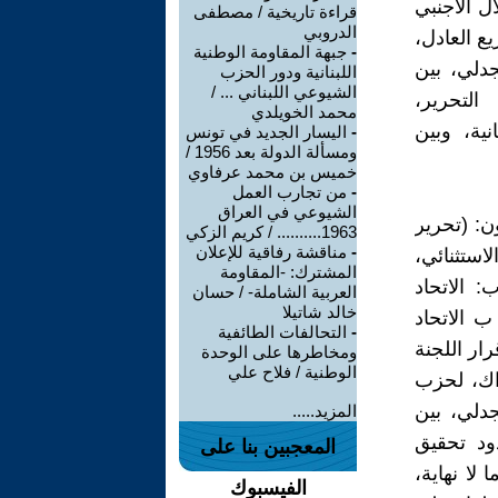
ال الأجنبي
قراءة تاريخية / مصطفى
الدروبي
يع العادل،
-
جبهة المقاومة الوطنية
جدلي، بين
اللبنانية ودور الحزب
الشيوعي اللبناني ... /
التحرير،
محمد الخويلدي
ية، وبين
-
اليسار الجديد في تونس
ومسألة الدولة بعد 1956 /
خميس بن محمد عرفاوي
-
من تجارب العمل
الشيوعي في العراق
ن: (تحرير
1963.......... / كريم الزكي
-
مناقشة رفاقية للإعلان
لاستثنائي،
المشترك: -المقاومة
ب: الاتحاد
العربية الشاملة- / حسان
خالد شاتيلا
ي ،1983 صارت تسمى ب الاتحاد
-
التحالفات الطائفية
ارت تسمى، بعد قرار اللجنة
ومخاطرها على الوحدة
الوطنية / فلاح علي
ذاك، لحزب
جدلي، بين
المزيد.....
ود تحقيق
المعجبين بنا على
لا نهاية،
الفيسبوك