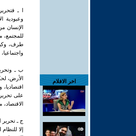
ا ـ فتحرير
وعبودية ا
الإنسان من
للمجتمع، 
طرف، وكيفم
واجتماعيا، 
ب ـ وتحرير
الأرض، لحكم
اخر الافلام
اقتصاديا، و
على تحرير 
الاقتصاد، م
ج ـ تحرير ا
إلا للنظام