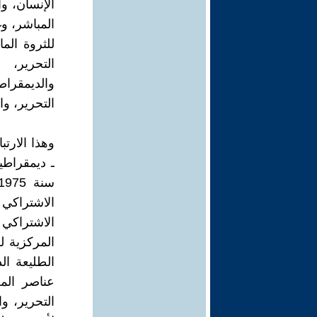
الإنسان، وا
المباشر، وغ
للثروة الم
التحرير، 
والديمقراط
التحرير، وا
وهذا الارتب
ـ ديمقراطية
المركزية ل
الطليعة ال
عناصر المع
التحرير، وا