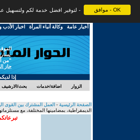
موافق - OK
لتوفير افضل خدمة لكم ولتسهيل عملي
أخبار عامة
-
وكالة أنباء المرأة
-
اخبار الأدب و
الموقع
يسارية
"من أج
حاز ال
إذا لديك
الزوار
اضافة/خدمات
بحث/الارشيف
الصفحة الرئيسية
-
العمل المشترك بين القوى الي
الديمقراطية، بمضامينها المختلفة، مع مستلزماتها.
تبرعاتكم