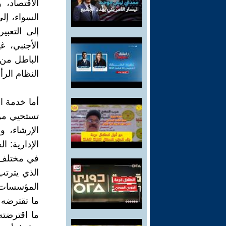
الاقتصاد، 
السواء، إلى
إلى التعبي
الأجنبي، غ
الباطل من 
النظام الرأ
أما خدمة ا
تستحيي من 
الإرشاء، 
الإدارية: ا
في مختلف ال
الذي يترتب
المؤسسات ا
ما تقترضه 
ما اقترضت