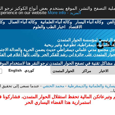
ة التصفح والنشر، الموقع يستخدم بعض أنواع الكوكيز نرجو النق
More info - المزيد
experience on our website
الفن
-
وكالة أنباء اليسار
-
وكالة أنباء العلمانية
-
وكالة أنباء العمال
-
وكا
الاقتصاد
-
اخبار الطب والعلوم
 الرئيسي لمؤسسة الحوار المتمدن
، علمانية، ديمقراطية، تطوعية وغير ربحية
ل مجتمع مدني علماني ديمقراطي حديث يضمن الحرية والعدالة الاجتم
حوار المتمدن على جائزة ابن رشد للفكر الحر والتى نالها أعلام في الفك
م مشاكل تقنية في تصفح الحوار المتمدن نرجو النقر هنا لاستخدام الموقع
كوردي
English
الاخبار
مراكز
الحوار المتمدن
سارية والعلمانية والديمقرطية
-
محمد الحنفي
- عندما نسعى إلى تحقيق ا
..
 وتبرعاتكن المالية تحفظ استقلال الحوار المتمدن، فشاركونا 
استمرارية هذا الفضاء اليساري الحر