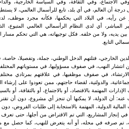
وفي الاجتماع، وفي الثقافة، وفي السياسة الخارجية، والدا
 درجة أن العالم، في أي بلد، تابع للرأسمال العالمي، لا يستط
ر عن رأيه، في البلاد التي يحكمها، فكأنه مجرد موظف، لدى
ير المباشر، أي لدى النظام الرأسمالي العالمي المتبوع، الذي
بين يديه، ولا من خلفه. فكل توجيهاته، هي التي تحكم مسار 
سمالي التابع.
لدين الخارجي، فتلتهم الدخل الوطني، جملة، وتفصيلا، خاصة، ف
انتشار النهب، في صفوف مسؤوليها، في مستوياتهم المختلفة
والارتشاء، في صفوف موظفيها، في علاقتهم بمرتادي مختلف
لجماعاتية، والدولتية، لقضاء حاجتهم، ممن تعودوا على إرشاء ا
إدارات المهتمة بالاقتصاد، أو بالاجتماع، أو بالثقافة، أو بالسي
 عنه: أن الدولة، لا يمكنها أن تنجز أي مشروع، دون أن تق
لمالية الدولية، المهتمة بالاستجابة إلى طلبات القروض، دون
في إنجاز المشاريع، التي تم الاقتراض من أجلها، حتى تعرف ا
ه، تم صرفه في محله، أو أنه يتعرض للنهب، كما حصل مع ما