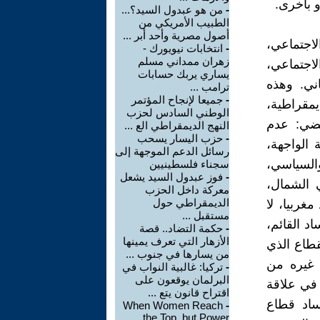
و بأخرى.
-
من هو عبدول السيد؟...
الطبيب الأمريكي من
أصول مصرية وأحد أبر ...
لاجتماعي،
-
انتخابات نيويورك -
زهران ممداني مسلم
لاجتماعي،
يساري يربك حسابات
ني. وهذه
ترامب ...
-
جميعا لإنجاح المؤتمر
مقراطية،
الوطني السادس لحزب
قتضي: عدم
النهج الديمقراطي الع ...
-
حزب اليسار يسحب
 الواجهة،
رسائل الدعم الموجهة إلى
والسياسي،
سجناء فلسطينيين
-
فوز عبدول السيد يشعل
ي الشمال،
معركة داخل الحزب
الديمقراطي حول
غربيا، لا
مستقبل ...
د القائم،
-
حكمة التضاد.. قصة
الأزهار التي تعرف يمينها
قطاع الذي
من يسارها في جنوب ...
 غيره من
-
تركيا: غالبية النواب في
البرلمان يوقعون على
في علاقة
اقتراح قانون يتع ...
فساد قطاع
When Women Reach
-
the Top, but Power