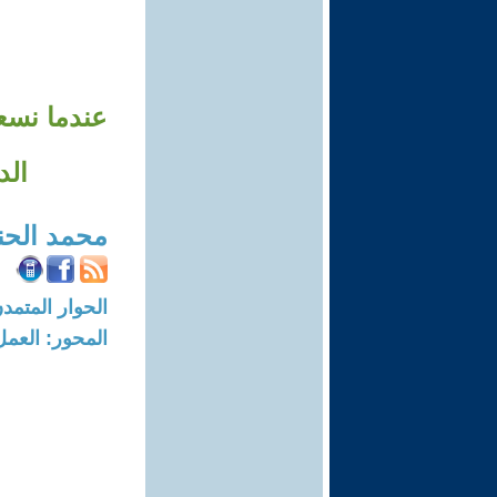
عندما نسع
الد
محمد الحن
الحوار المتمدن-العدد: 8002 - 4
المحور: العمل