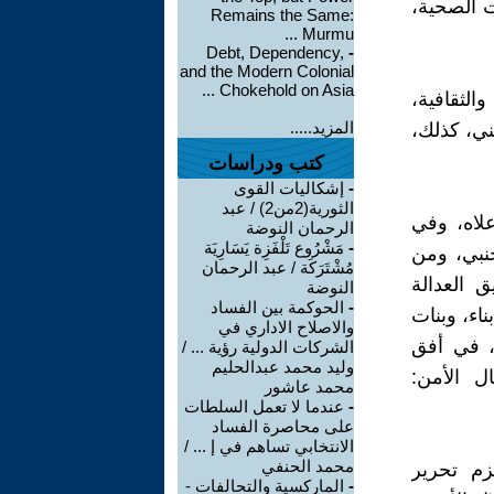
 الصحية،
Remains the Same:
Murmu ...
Debt, Dependency,
-
and the Modern Colonial
Chokehold on Asia ...
الثقافية،
المزيد.....
ني، كذلك،
كتب ودراسات
-
إشكاليات القوى
الثورية(2من2) / عبد
علاه، وفي
الرحمان النوضة
-
مَشْرُوع تَلْفَزِة يَسَارِيَة
جنبي، ومن
مُشْتَرَكَة / عبد الرحمان
ق العدالة
النوضة
-
الحوكمة بين الفساد
ناء، وبنات
والاصلاح الاداري في
، في أفق
الشركات الدولية رؤية ... /
وليد محمد عبدالحليم
ل الأمن:
محمد عاشور
-
عندما لا تعمل السلطات
على محاصرة الفساد
الانتخابي تساهم في إ ... /
محمد الحنفي
زم تحرير
-
الماركسية والتحالفات -