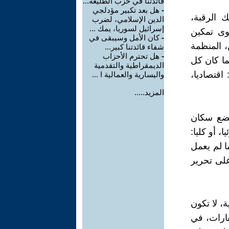
قائدتنا في حزب الطليعة...
-
هل بعد تكبير مؤدلجي
ك الرقبة،
الدين الإسلامي، لضرب
إسرائيل لسوريا، يمك ...
وى تمكين
-
كان الأمل وسيبقى في
، المنظمة
شفاء قائدتنا كبير...
-
هل تحترم الأحزاب
ا كان كل
الديمقراطية والتقدمية
اقتصاديا،
واليسارية والعمالية ا ...
المزيد.....
يخضع سكان
 أو كليا:
ا لم يعمل
على تحرير
ة، لا تكون
قارات، في