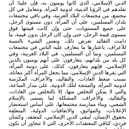
الدين الإسلامي، الذي كانوا يومنون به، فإن علينا: أن
نقلدهم في الرؤيا الدينية، لدونية المرأة، ونتعامل في كل
مجتمع، من مجتمعات البلاد العربية، وفي باقي مجتمعات
بلدان المسلمين، على أن المرأة، دون مستوى الرجل،
على جميع المستويات، حتى وإن كانت قيمتها فوق
مستوى قيمة الرجل، حتى وإن كان الرجل بدون قيمة، ما
دامت التقاليد تفرض ذلك، ونفس الشيء بالنسبة
للأعراف، باعتبارها ما يتعارف عليه الناس في مجتمعات
المسلمين، وبما أن المسلمين، في البلاد العربية، وفي
كل بلد من بلدانهم، يتعارفون: على أنهم يومنون بالدين
الإسلامي، فإنهم يتعارفون، كذلك، على دونية المرأة،
التي يقرها الدين الإسلامي، مما يجعل المرأة أكثر معاناة،
بسبب ضغط العادات، والتقاليد، والأعراف، المكرسة
لدونية المرأة، والمنتجة لتلك الدونية، على مدار الساعة،
والتي لا يمكن التخلص منها، إلا بالتخلص من العادات،
والتقاليد، والأعراف، المشكلة لما يسمى بالإسلام
الشعبي، وبناء ممارسة مجتمعاتها، على أساس استحضار
الإعلانات، والمواثيق، والاتفاقيات الدولية، المتعلقة
بحقوق الإنسان، ليبقى الدين الإسلامي، كمعتقد، وكشأن
فردي، كباقي المعتقدات الأخرى، التي لا تتجاوز أن تكون