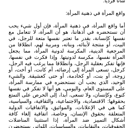
شأنا فرديا.
واقع المرأة في ذهنية المرأة:
أما واقع المرأة، في ذهنية المرأة، فإن أول شيء يحب
أن نستحضره في أذهاننا، هو أن المرأة، لا تتعامل مع
نفسها كإنسانة، بقدر ما تعتبر نفسها متعة للرجل، في
البيت، أو منتجة لأبنائه، وبناته، ومربية لهم، انطلاقا من
المرجعية الدينية، المكرسة لدونية المرأة، مما يجعل
المرأة نفسها، مكرسة لدونيتها. وإذا فكرت في نفسها،
فإنها تفكر بعقلية الرجل، وانطلاقا مما يرغب فيه الرجل،
كرجل، تسعى المرأة إلى إرضائه، أم كانت، أو أخت، أو
زوجة، أو بنت، أو كخادمة، أو حتى كعشيقة. والشيء
الوحيد، الذي يجب أن نستحضره في ممارسة المرأة،
على المستوى العام، واليومي، هو أنها لا تفكر في نفسها
كنوع، وكإنسان، ولا تسعى، أبدا، إلى الحرص على التمتع
بحقوقها: الاقتصادية، والاجتماعية، والثقافية، والسياسية،
كما هي في الإعلانات، والمواثيق، والاتفاقيات الدولية
المتعلقة بحقوق الإنسان، وخاصة، اتفاقية إلغاء كافة
أشكال التمييز ضد المرأة، إذا استثنينا المناضلات
الحقوقيات، والنقابيات، والسياسيات، اللواتي يستحضرن