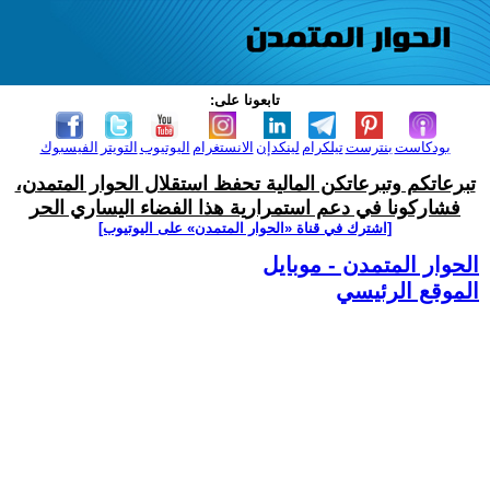
تابعونا على:
بودكاست
بنترست
تيلكرام
لينكدإن
الانستغرام
اليوتيوب
التويتر
الفيسبوك
تبرعاتكم وتبرعاتكن المالية تحفظ استقلال الحوار المتمدن،
فشاركونا في دعم استمرارية هذا الفضاء اليساري الحر
[اشترك في قناة ‫«الحوار المتمدن» على اليوتيوب]
الحوار المتمدن - موبايل
الموقع الرئيسي