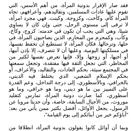
فقد صار الإقرار بدونية المرأة، من أهم الأسس، التي
تقوم عليها عادات المسلمين، وتقاليدهم، وأعرافهم، تجاه
المرأة كأم، وكأخت، وكزوجة، وكبنت. فهي مجرد امرأة،
لا ترقى إلى مستوى الرجل، حتى وإن كان لا يساوي
شيئا، وهي التي يجب أن تكون في خدمته: كزوج، وكأخ،
وكأب، وكمحرم من المحارم، الذين يصاحبون المرأة، في
حلها، وترحالها. فكأن المرأة، لا تستطيع أن تحفظ نفسها،
في مسلكيتها اليومية. وعليها أن لا تتصرف، إلا بإذن أبيها،
أو أخيها، أو زوجها. وإلا، فإنها تعرض نفسها لكثير من
المخاطر، التي تجعل الثقة فيها مفتقدة، وتجعل سمعتها
في المجتمع سيئة، بحكم العادات، والتقاليد، والأعراف، أو
بحكم الإسلام الشعبي، الدي يختلط فيه الديني،
بالخرافي، وبالأسطوري، إلى درجة التداخل، وعم القدرة
على التمييز بين ما هو ديني، وما هو خرافي، وما هو
أسطوري، كما صارت دونية المرأة، تمارس كتقليد
موروث، من الأجيال السابقة، خاصة، وأن حديثا مرويا عن
الرسول، يجعل الأوائل، أفضل بكثير ممن يأتي من بعد:
"آباؤكم خير من أبنائكم إلى يوم القيامة"،
وبما أن أوائل كانوا يقولون بدونية المرأة، انطلاقا من