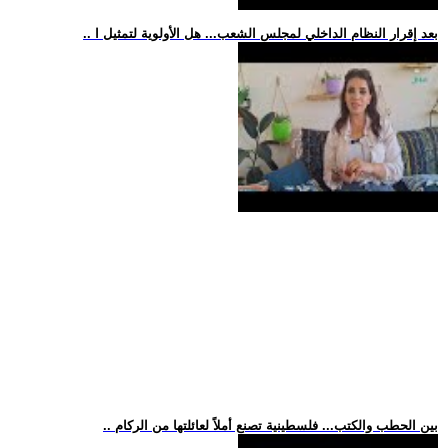
.. بعد إقرار النظام الداخلي لمجلس الشعب... هل الأولوية لتمثيل ا
.. بين الحطب والكتب... فلسطينية تصنع أملاً لعائلتها من الركام