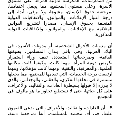
من الممارسات، المكرسة لدونية المرأة، على مستوى
الأسرة، وعلى مستوى المجتمع، مما يجعل اعتمادها،
لمرجعية حقوق الإنسان، مشوها، ولا يرقى، أبدا، إلى
درجة اعتبار الإعلانات، والمواثيق، والاتفاقيات الدولية
المتعلقة بحقوق الإنسان، مصدرا لتشريع القوانين
المتلائمة مع الإعلانات، والمواثيق، والاتفاقيات الدولية
المذكورة.
أن مدونات الأحوال الشخصية، أو مدونات الأسرة، في
البلاد العربية، وفي باقي بلدان المسلمين، بصيغتها
القائمة، وبمرجعياتها المتعددة، تقف وراء استمرار
تكريس دونية المرأة، مهما كانت، وكيفما كانت مكانتها
العلمية، والمعرفية، والتقنية، ومهما كانت مؤهلاتها، ومهما
ارتفعت درجة الخدمات، التي تقدمها للمجتمع، مما يجعلها
مستمرة في تخلفها الفكري، والعقلي، والوجداني، والذي
لا يبرزه إلا قبولها بسيطرة العادات، والتقاليد، والأعراف،
على كل حياتها، حتى لا تستطيع تجاوز ما هو مألوف في
المجتمع.
5 ـ أن العادات، والتقاليد، والأعراف، التي يدعي القيمون
عليها، في أي مجتمع للمسلمين، أنها بمرجعية دينية،