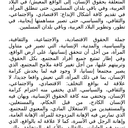
المتعلقة بحقوق الإنسان، إلى الواقع المعيش/ في البلاد
العربية، وفي باقي بلدان المسلمين، حتى تنطلق المرأة،
في تقديم كافة أشكال الإبداع: الاقتصادي، والاجتماعي،
والثقافي، والسياسي، حتى تصير مساهمتها إيجابية، في
تطور، وتطوير البلاد العربية، وباقي بلدان المسلمين.
جملة الحقوق الاقتصادية، والاجتماعية، والثقافية،
والسياسية، والمدنية، الإنسانية، التي تصير في متناول
المرأة، من أحل أن تتحقق إنسانيتها، على أرض الواقع،
وفي إطار تمتيع جميع أفراد المجتمع، بكل الحقوق،
وتربيتهم عليها، من أجل تغيير كافة ملامح المجتمع، الذي
يصير مجتمعا إنسانيا، لا وجود فيه لما يخدش كرامة
الإنسان، بما في ذلك المرأة، التي تعيش واقعا جديدا، لا
علاقة له بواقع التخلف: الاقتصادي، والاجتماعي،
والثقافي، والسياسي، الذي يختفي منه احترام كرامة
الإنسان، وتختفي منه كافة الحقوق الإنسانية، ويهان فيه
الإنسان الكادح، من قبل الحكام، والمستغلين،
والمستفيدين من الاستغلال المادي، والمعنوي للمجتمع،
الذي تمارس فيه الإهانة المزدوجة للمرأة، الإهانة العامة،
وإهانة الرجل في الأسرة، كما لا علاقة له بالواقع، الذي
تسود فيه العادات، والتقاليد، والأعراف المتخلفة، والتي