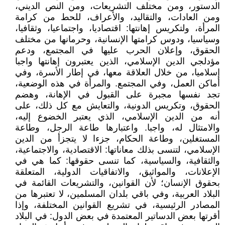
الدستور، ومن مختلف التشريعات، ومن النص الديني،
ومن العادات، والتقاليد، والأعراف، للحط من كرامة
المرأة، ولتكريس إهانتها: اقتصاديا، واجتماعيا، وثقافيا،
وسياسيا، ودوس كرامتها الإنسانية، وحرمانها من مختلف
الحقوق، وإعلان الحرب عليها في المجتمع، ودعم
مؤدلجي الدين الإسلامي، الذين يعتبرون إهانتها واجبا
إسلاميا، من خلال العلاقة معها، في إطار الأسرة، وفي
أماكن العمل، وفي المجتمع. والمرأة في هذه الوضعية،
تجد نفسها مجبرة على القبول في الإهانة، وهضم
الحقوق، وتكريس الدونية، والتعايش مع كل ذلك، على
أنه من الدين الإسلامي، الذي يعتبر الخضوع إليه،
والامتثال له، واجبا. واعتبارها طاعة الرجل، وطاعة
المستغلين، وطاعة الحكام، جزءا لا يتجزأ من الدين
الإسلامي، لتنسى بذلك معاناتها: الاقتصادية، والاجتماعية،
والثقافية، والسياسية، كما تنسى حقوقها: كما هي في
الإعلانات، والمواثيق، والاتفاقيات الدولية، المتعلقة
بحقوق الإنسان؛ لأن القوانين، والتشريعات القائمة في
البلاد العربية، وفي باقي بلدان المسلمين، لا تعتبرها من
المصادر الرئيسية، في تشريع القوانين المختلفة، وإذا
أقرتها بعض الدساتير المعتمدة في بعض الدول: في البلاد