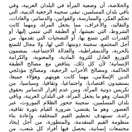
والخلاصة، أن وضعية المرأة في البلدان العربية، وفي
باقي بلدان المسلمين، تبقى سجينة الرجعية الدينية، التي
تحكم الفكر، والممارسة، والقوانين، والدساتير، والعادات،
والتقاليد، والأعراف، مما يجعل المرأة، ومهما كانت
الشروط، التي تعيشها، أو الطبقة التي تنتمي إليها، أو
القدرات التي تتمتع بها، أو التضحيات التي تقدمها، من
أجل المجتمع، سجينة دونيتها، التي لها، ولا مجال للتمتع
بالحرية، والديمقراطية، والعدالة الاجتماعية، بمضمون
التوزيع العادل للثروة المادية، والمعنوية، والكرامة
الإنسانية؛ لأن كل ذلك، يتناقض مع مصالح الطبقة
الحاكمة، ومصالح الأحزاب الرجعية، ومصالح مؤدلجي
الدين الإسلامي، مهما كانت هويتهم. وهؤلاء جميعا،
يستفيدون اقتصاديا، واجتماعيا، وثقافيا، وسياسيا، من
تكريس دونية المرأة، ومن عدم إقرار الدساتير بحقوق
الإنسان. وهو ما يجعل المرأة، في البلدان العربية، وباقي
بلدان المسلمين، سجينة جحور الظلام الموروث، عبر
العصور. وهو ما يقتضي: ضرورة القيام بثورة ثقافية،
رائدة، تستهدف تحطيم القيم المتخلفة، وإعادة بناء
منظومة القيم المتقدمة، والمتطورة، من أجل إيجاد
مجتمعات إنسانية، يحصل فيها أفراد كل شعب، من