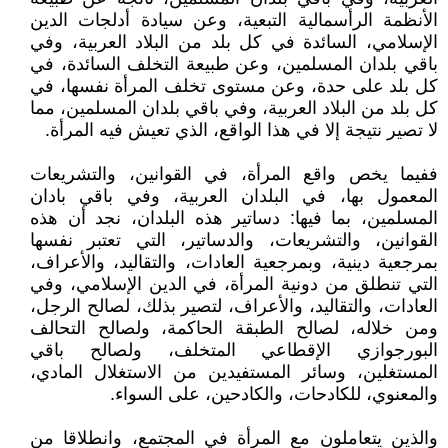
الأنظمة الرأسمالية التبعية، وعن سيادة أدلجات الدين
الإسلامي، السائدة في كل بلد من البلاد العربية، وفي
باقي بلدان المسلمين، وعن طبيعة التخلف السائدة، في
كل بلد على حدة، وعن مستوى تخلف المرأة نفسها، في
كل بلد من البلاد العربية، وفي باقي بلدان المسلمين، مما
لا تصير نتيجة إلا في هذا الواقع، الذي تعيش فيه المرأة.
ففيما يخص واقع المرأة، في القوانين، والتشريعات
المعمول بها، في البلدان العربية، وفي باقي بادان
المسلمين، بما فيها: دساتير هذه البلدان، نجد أن هذه
القوانين، والتشريعات، والدساتير، التي تعتبر نفسها
بمرجعية دينية، وبمرجعية العادات، والتقاليد، والأعراف،
التي تنطلق من دونية المرأة، في الدين الإسلامي، وفي
العادات، والتقاليد، والأعراف، لتصير بذلك، لصالح الرجل،
ومن خلاله، لصالح الطبقة الحاكمة، ولصالح التحالف
البورجوازي الإقطاعي المتخلف، ولصالح باقي
المستغلين، وسائر المستفيدين من الاستغلال المادي،
والمعنوي، للكادحات، والكادحين، على السواء.
والذين يتعاملون مع المرأة في المجتمع، وانطلاقا من