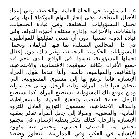
4 ـ المسؤولية في الحياة العامة، والخاصة، وفي إعداد
الأجيال المتعاقبة، وفي إنجاز المهام الموكولة إليها، وفي
تحمل المسؤوليات المختلفة، وفي قيادة الجمعيات،
والنقابات، والأحزاب، وإدارة مختلف أجهزة الدولة، وفي
قيادة الدولة نفسها، دون أن ننسى تمثيليتها للمواطنين،
في كل المجالس التمثيلية، بما فيها البرلمان، وتحمل
المسؤوليات الحكومية المختلفة، وغير ذلك، دون إغفال
تحملها المسؤولية، نفسها، في الواقع، الذي ينعم فيه
جميع الأفراد، بكافة حقوقهم: الاقتصادية، والاجتماعية،
والثقافية، والسياسية، خاصة، وأننا عندما نقول: المرأة
الإنسان، فإننا نرتفع بها إلى مستوى المسؤولية، التي
تتحقق فيها ذات المرأة، وذات الرجل، وعلى حد سواء،
ومن موقع تلك المسؤولية، تستطيع المرأة، كما يستطيع
الرجل، خدمة الشعب، وتحقيق الحرية، والديمقراطية،
والعدالة الاجتماعية، بمضمون التوزيع العادل للثروة
المادية، والمعنوية، وصولا إلى جعل المرأة تفكر بعقلية
الإنسان، والرجل، كذلك، يفكر بعقلية الإنسان، في مجتمع
يختفي منه التصنيف الجنسي، ويحضر فيه مفهوم
الإنسان، في الفكر، وفي الممارسة، لنتجاوز وضعية