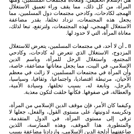
هي الإسلام الحقيقي، ومعاناة مجتمعات المسلمين، ومنها
المرأة، من كل ذلك، مما يقف وراء تعميق الاستغلال
الهمجيـ لكادحات، وكادحي مجتمعات دول المسلمين، مما
يجعل هذه المجتمعات، تزداد تخلفا، بقدر مضاعفة
الاستغلال الهمجي، لهذه المجتمعات، ولترتفع، تبعا لذلك،
معاناة المرأة، التي لا حدود لها.
8 ـ أن لا أحد، في مجتمعات المسلمين، يتعرض للاستغلال
المزدوج، الاستغلال الذي تتعرض له كادحات، وكادحي
المجتمع، واستغلال الرجل للمرأة، وباسم الدين
الإسلامي، في البيت، مما يجعل معاناتها مضاعفة، خاصة،
وأن المرأة في مجتمعات المسلمين، لا زالت في معظم
الأحيان، مرتبطة اقتصاديا، واجتماعيا، وثقافيا، وسياسيا،
بالرجل، وتابعة له، بسبب تخلفها، وسيادة الأمية،
والعطالة، في صفوفها. فكأنها خلقت لتكون معذبة.
وكيفما كان الأمر، فإن موقف الدين الإسلامي من المرأة،
وتكريسه لدونيتها، على مستوى القول، والفعل، جعلها لا
ترقى إلى مستوى المرأة، في الدول المتقدمة،
والمتطورة. هذا الموقف، وهذه الممارسة، اللذين
ضاعفتهما أدلجة الدين الإسلامي، وازدادتا مضاعفة بسبب