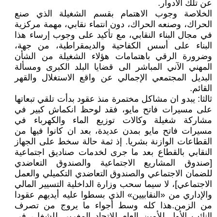
عن تلك الأدوار.
الخلاصة وجوب الاهتمام بقسم الشغيلة الذي صنع
الحراك، وصنعه الحراك، دون انتماء نقابي، مهمة مركزية
في مجال البناء النقابي، مع تأكيد على وجوب إرساء هذا
البناء على أسس الكفاحية والديمقراطية، من جهة،
وضرورة الرقي باهتمامات هؤلاء الشغيلة من الشأن
المهني الآني المباشر الى قضايا البلد الكبرى ومسألة
البديل المجتمعي الإجمالي عن واقع الاستغلال والقهر
القائم.
ثالثا: يبدو ان مشاكل مختمرة منذ عقود بدأت تلقي تبعاتها
على مسيرات فاتح مايو، فقد لوحظ انكماش كبير في
مشاركة شغيلة وكالات توزيع الماء والكهرباء في
مسيرات فاتح مايو بمدن عديدة، بعد ان كانوا فيها من
القطاعات الوازنة بشريا. إذ ثمة حالة سخط على الجهاز
النقابي بالقطاع بعد ما جرى لخدمات صناديق اجتماعية
[صندوق المشاريع الاجتماعية والصندوق التعاضدي
للضمان الاجتماعي والصندوق التعاضدي التكميلي والعمل
الاجتماعي]، لا سيما سحب وزارة الداخلية التسيير المالي
والإداري من «النقابيين» الذي بسطوا عليه أيديهم عقودا
من الزمن.هذا كله وسط أجواء ما يروج من تصرف
النائب الأول للأمين العام للاتحاد المغربي للشغل، في