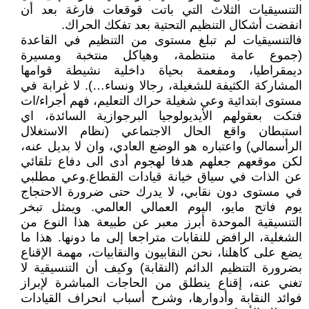
التنسيقيات الثلاث التي باتت قوقعات فارغة بعد أن
انفضت أشكال التنظيم التحتية بعد تفكك الحراك.
فالتنسيقيات لم تبلغ مستوى من التنظيم في القاعدة
(جموع عامة منتظمة، وهياكل منتخبة ومسيرة
ديمقراطيا، ومفعمة بحياة داخلية نشيطة قوامها
المشاركة الكثيفة للشغيلة، رجالا ونساء…). لا غرابة في
مستوى ابتدائية وعي شغيلة حراك التعليم، فهم أجراء/ات
فتكت بعقولهم الأيديولوجيا البرجوازية السائدة، اي
استبطان واقع الحال الاجتماعي (نظام الاستغلال
الرأسمالي) واعتباره هو الوضع العادي، وان لا بديل عنه،
لكن موقعهم جعلهم هدفا لهجوم أدى الى دفاع تلقائي
عن الذات في سياق خيانة قيادات القطاع.وعي مطلبي
في مستوى دون نقابي، لا يدرك حتى ضرورة الاحتجاج
يوم فاتح مايو، اليوم العمالي العالمي. ويمثل تبخر
التنسيقية الموحدة أبرز معبر عن طبيعة هذا النوع من
الشغلية، الرافض للنقابات متراجعا إلى ما دونها. هذا ما
يضع على كاهلنا، نحن النقابيون والنقابيات، مهمة الإقناع
بضرورة التنظيم الدائم (النقابة) وكيف أن التنسيقية لا
تغني عنه، إقناع ينطلق من الحاجات المباشرة لإبراز
فوائد النقابة وأدوارها، وشرح أسباب انحراف القيادات