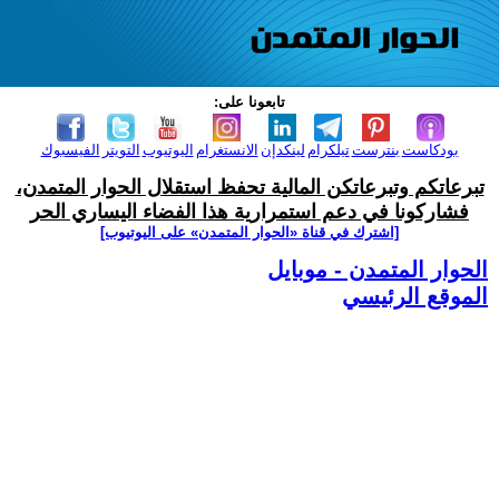
تابعونا على:
بودكاست
بنترست
تيلكرام
لينكدإن
الانستغرام
اليوتيوب
التويتر
الفيسبوك
تبرعاتكم وتبرعاتكن المالية تحفظ استقلال الحوار المتمدن،
فشاركونا في دعم استمرارية هذا الفضاء اليساري الحر
[اشترك في قناة ‫«الحوار المتمدن» على اليوتيوب]
الحوار المتمدن - موبايل
الموقع الرئيسي