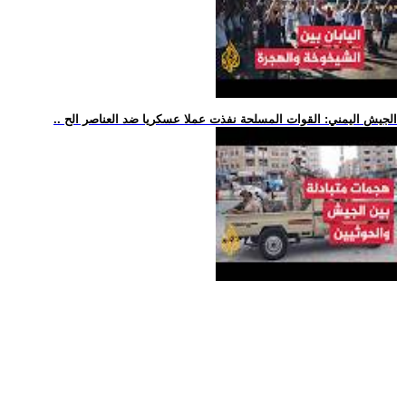
.. الجيش اليمني: القوات المسلحة نفذت عملا عسكريا ضد العناصر الح