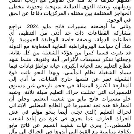
عملهم شرطا لا بد منه لأي تفاوض مع أرباب العمل
ودولتهم، وتعبئة القوى العمالية بمنهجية وحدوية تتخطى
الحواجز المختلقة بين مختلف المركزيات دفاعا عن الحق
في الوجود.
وثاني ما أوضحته مسيرات فاتح مايو 2024، تراجع
مشاركة القطاعات ذات حد أدنى من التنظيم، أي
قطاعات الدولة، وبصفة خاصة الوظيفة العمومية. ولا
شك أن سياسة البيروقراطية النقابية المتعاونة مع الدولة
قد نفرت قسما كبيرا من هؤلاء الشغيلة من كل نقابة،
وجعلتها تبتكر تنسيقيات لأغراض آنية وفئوية، مثلما شهد
قطاع التعليم بعد الخيانة الكبرى، خيانة تواطؤ قيادات فيما
سماه الشغيلة نظام المآسي. وبهذا النحو باتت قوة
الشغيلة تعبر عن نفسها خارج النقابات، ما أدى إلى
المفارقة الكبيرة المتمثلة في حجم تاريخي غير مسبوق
للمسيرات التي تخللت حراك التعليم طيلة ثلاثة، وشبه
خلو مسيرات فاتح مايو من شغيلة التعليم. وجلي أن
المفارقة هذه تجد تفسيرها في الطابع المطلبي الابتدائي
لحراك التعليم (الذي تجلى أيضا بنحو مؤلم في غض
الحراك الطرف عما يجري في غزة من إبادة لشعب
فلسطين…) يعزى غياب شغيلة التعليم عن فاتح مايو
بكثافة متناسبة مع القوة التي أبدوها في الحراك إلى مآل