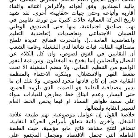
مالية الصناديق وفق أهوائه ولأغراض اغتنائه واغتناء
أقاربه وأتباعه وحتى جهات «نقابية» أخرى. لقد شهد
تاريخ الحركة العمالية حالات كثيرة من تورط نقابيين في
نهب صناديق اجتماعية، منها حتى الصندوق الوطني
للضمان الاجتماعي وتعاضديات (تعاضدية التعليم
والتعاضدية العامة…)، وانفجرت فضائح عديدة تلطخ
مصداقية النقابة. فبات شائعا لدى الشغيلة وعامة الشعب
أن النقابيين في الفوق لصوص، وان كل الكلام عن
النضال والتضامن إنما يخدع به المغفلون. ومن ثمة النفور
الواسع من التنظيم النقابي. ولا ينضم الشغيلة الا تحت
ضغط القهر والاستغلال، وبفكرة الاحتماء بالمنظمة
النقابية حتى إن كان قادتها مجرد لصوص. ولا شك ان ما
يدمر مصداقية النقابية هو الصمت الذي يلزمه الجميع،
حتى اليسار، وعدم انبثاق خط معارض للقيادات سواء
على صعيد ظواهر الفساد او فيما يخص الخط العام
لتسيير النقابة ولنضالها.
خلاصة القول إن عوامل موضوعية، تهم طبيعة علاقة
الشغل، وأخرى ذاتية تتعلق بأمراض الحركة النقابية،
تتضافر لتنتج مشاهد فاتح مايو مؤسية، حيث الطبقة
العاملة التي تحمل الاقتصاد ومجمل المجتمع على