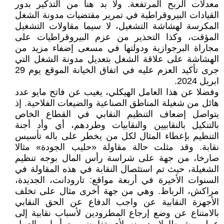
معدلات الربح المرتفعة. ولا بد هنا من التذكير بدور
القيادات البيروقراطية في تمرير مقتضيات مدونة الشغل
المكرسة لهشاشة التشغيل، لا سيما مقاولات التشغيل
المؤقت، وكذا التحذير من عزم البيروقراطيات على
مجاراة البرجوازية ودولتها في مسعى إضفاء مزيد من
الهشاشة على علاقة الشغل بتعديل مدونة الشغل التي
جرى تأكيد العزم عليه في اتفاق الخيانة الموقع يوم 29
ابريل 2024.
وفضلا عن هذا العامل الهيكلي، يغيب عن فاتح مايو عدد
هائل من شغيلة المناطق الصناعية والضيعات الفلاحية. إذ
يتواصل إضعاف التنظيم النقابي في القطاع الخاص
بالتنكيل بالنقابيين والنقابيات وطردهم، أي وأد أجنة
التنظيم بإعطاء المثال لكل من يخطر على باله تأسيس
نقابة. وقد مثلت حالة مقاولة «حليب الجودة» مثالا
صارخا، من جهة على شراسة رأس المال بوجه تنظيم
الشغيلة، حيث تم استئصال النقابة في هذه المقاولة في
السنوات الأخيرة في أربعة مواقع: تارودانت، الجديدة،
مراكش، الرباط. وهي من جهة أخرى مثال على تخلف
الأجهزة النقابية عن واجب الدفاع عن الحق النقابي
بالامتناع عن وضع إرجاع المطرودين لأسباب نقابية إلى