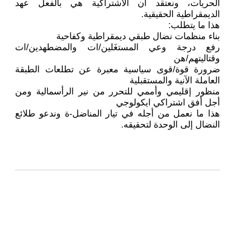
الحريات، ونعتقد أن الاشتراكية هي بالفعل عهد
الديمقراطية الحقيقية.
هذا ما يتطلب:
بناء منظمات نضال طبقي ديمقراطية وكفاحية
رفع درجة وعي المستغَلين/ات والمضطهدين/ات
وقتاليتهم/هن
ضرورة قوة/قوى سياسية معبرة عن تطلعات الطبقة
العاملة الآنية والمستقبلية
منظور إقليمي وأممي للتحرر من نير الرأسمالية ومن
أجل أفق اشتراكي ايكولوجي
هذا ما نعمل من أجله في تيار المناضل-ة وندعو طلائع
النضال إلى الوحدة لتحقيقه.