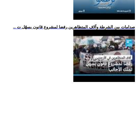
.. صدامات بين الشرطة وآلاف المتظاهرين رفضا لمشروع قانون يسهّل ت