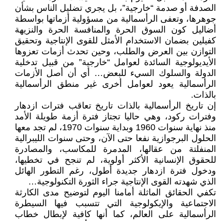
الصدفة أو صدمة “خارجية”، بل يجري تضليل الناس بشأن
جوهرها، وتعفى الرأسمالية من مسؤولية أزماتها بواسطة
أضاليل كون السوق الحرة والمنافسة الحرة والنزيهة
كفيلين بضمان الاستخدام الأمثل للقوى الإنتاجية وتحقيق
التوازن بين العرض والطلب، وحين تحدث أزمات تعزوها
الأيديولوجية السائدة لعوامل “خارجية” من قبيل تدخلية
الدولة والسلوك السيء للبعض… أي أن أصل الأزمات
الرأسمالية يعود لعوامل أخرى غير منطق الرأسمالية
بالذات.
إن تاريخ الرأسمالية بالذات تاريخ تعاقب فترات ازدهار
وفترات ركود، وهي حاليا تجتاز فترة أزمة طويلة الأمد
منذ نهاية سنوات 1960 وبداية سنوات 1970، لم تجد معها
الحلول البرجوازية نفعا حتى الآن، وحتى سنوات الليبرالية
المنفلتة من عقالها، المدمرة للمكاسب، والمصادرة
للحقوق الإنسانية الأكثر أولوية، لم تنجح في تخطيها،
ودخول فترة ازدهار جديدة أطول، رغم التطور الهائل
الذي شهدته القوى الإنتاجية جراء الثورة التكنولوجية…
تكفي الحقائق الماثلة أمامنا اليوم لتوضيح مدى الكارثة
الاجتماعية والإيكولوجية التي تتسبب فيها السيطرة
الرأسمالية على العالم، كما أنها كافية لإبطال خطاب