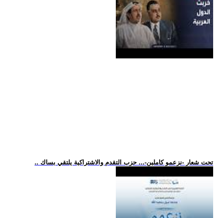
.. تحت شعار -نزعمو كاملين-... حزب التقدم والاشتراكية يلتقي بساك