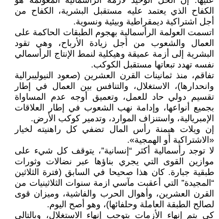
عليها. إن الحل الوحيد لأزمة الرأسمالية المعولمة هو
الكفاح الذي يعتمد عليه مستقبل البشرية، الكفاح من
أجل اشتراكية ديمقراطية وبيئية ونسوية.
اتسمت العولمة الرأسمالية بهجوم الطبقات الحاكمة على
العمال والشعوب من أجل زيادة الأرباح، وهي تقود
البشرية إلى أزمة عميقة وهيكلية لنمط الإنتاج الرأسمالي
نفسه تهدد تبعاتها مستقبل الكوكب.
تفاقم، منذ ثمانينات القرن العشرين (صعود النيوليبرالية
وانحدارها)، الاستغلال، والتنافس بين العمال في إطار
تقسيم دولي حاد للعمل، وتعميق أوجه عدم المساواة
بجميع أنواعها، وإدامة نهب الشعوب في إطار العلاقات
الإمبريالية، واستنزاف الموارد، وتدمير كوكب الأرض.
إن ويلات هيمنة رأس المال تضفي كل راهنيته لخيار
«الاشتراكية أو الهمجية».
لا توجد رأسمالية أكثر “إنسانية”، يتوقف كل شيء على
موازين القوى التي يجري بناؤها عبر نضالات وثورات
طبقية جبارة. كان هذا صحيحا في السابق (فترة الثلاثين
“المجيدة” التي أعقبت مآسي ازمة سنوات الثلاثينيات من
القرن العشرين، وأهوال الحرب والفاشية، وميزان قوى
لصالح الطبقة العاملة وحلفائها)، وهو أصح اليوم.
كي يتم إنهاء الأزمات يتوجب إنهاء الاستغلال، وبالتالي