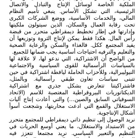
الملكية الخاصة لوسائل الإنتاج والتبادل والاتصال
الرئيسية، التي تشكل الأساس. ينبغي تأميم النظام
المالي، والخدمات الأساسية، ووضع الشركات الكبرى
تحت رقابة العمال والسكان، الذين سيتولون ملكيتها
وإدارتها في إطار تخطيط ديمقراطي متحرر من قبضة
رأس المال. هكذا فقط يمكن لإنتاج الثروة وتوزيعها أن
يفيد المجتمع ككل. فالغذاء والسكن والرعاية الصحية
والتعليم والترفيه احتياجات أساسية يجب ضمانها للجميع.
من الواضح أن الاشتراكية، التي ندعو لها، لا علاقة لها
بالسياسات الرأسمالية للقوى السياسية والاجتماعية
النيوليبرالية، وللأحزاب الحاملة ليافطة اشتراكية في حين
تتبنى سياسات تعاون طبقي رأسمالية. وبالمثل،
فاشتراكيتنا تتعارض بشكل جذري مع اشتراكية
الديكتاتوريات البيروقراطية المغتصبة للاسم (الاتحاد
السوفياتي السابق والصين…) والتي أعادت إنتاج آليات
الاستغلال والقمع التي ادعت محاربتها، وشجعت أسوأ
أشكال الإنتاجوية.
نريد الوصول إلى تنظيم ذاتي ديمقراطي للمجتمع متحرر
من الاستبداد والاستغلال، ما يعني أوسع الحريات في
التنظيم والتعبير السياسي. نريد مجتمعا تتعزز فيه