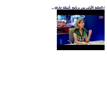
.. الحلقة الأولى من برنامج -أسئلة حارقة-!