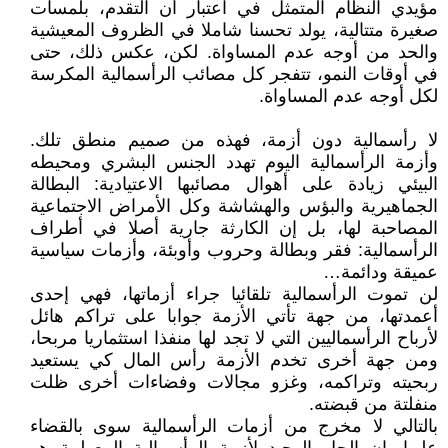
مؤيدي النظام المتمثل في اعتبار أن التقدم، بلمسات
صغيرة متتالية، يولد تحسنا شاملا في الظروف المعيشية
والحد من أوجه عدم المساواة. لكن، عكس ذلك، حتى
في أوقات النمو، تتفجر كل مصائب الرأسمالية المكرسة
لكل أوجه عدم المساواة.
لا رأسمالية دون أزمة، فهذه من صميم منطق تلك.
وأزمة الرأسمالية اليوم تهدد الجنس البشري ومحيطه
البيئي زيادة على أهوال مصائبها الاعتيادية: البطالة
الجماهيرية والبؤس والهشاشة وكل الأمراض الاجتماعية
المصاحبة لها، بل إن الكارثة جارية أصلا في أطراف
الرأسمالية: فقر وبطالة وحروب وأوبئة، وأزمات سياسية
عميقة ودائمة…
لن تموت الرأسمالية تلقائيا جراء أزماتها، فهي إحدى
أعمدتها، من جهة تأتي الأزمة جوابا على تراكم هائل
لأرباح الرأسماليين التي لا تجد لها منفذا استثماريا مربحا،
ومن جهة أخرى تخدم الأزمة رأس المال كي يستعيد
ربحيته وتراكمه، وغزو مجالات وفضاءات أخرى ظلت
منفلتة من قبضته.
بالتالي لا مخرج من أزمات الرأسمالية سوى بالقضاء