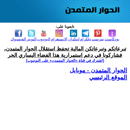
تابعونا على:
بودكاست
بنترست
تيلكرام
لينكدإن
الانستغرام
اليوتيوب
التويتر
الفيسبوك
تبرعاتكم وتبرعاتكن المالية تحفظ استقلال الحوار المتمدن،
فشاركونا في دعم استمرارية هذا الفضاء اليساري الحر
[اشترك في قناة ‫«الحوار المتمدن» على اليوتيوب]
الحوار المتمدن - موبايل
الموقع الرئيسي