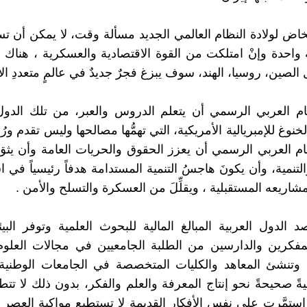
خاض لولادة النظام العالمي الجديد مسألة وقت، لا يمكن أن 
ة واحدة وإنْ امتلكت من القوة الاقتصادية والعسكرية ، هناك 
لصين، روسيا، الهند، سوف يبزغ فجرٌ جديدٌ في عالمٍ متعددِ ال
ام العربي الرسمي أن يتعلم الدروس والعبر، من تلك الدول
نوغ للإمبريالية الأمريكية، التي تهمُّها مصالحها وليس تقدم ور
م العربي الرسمي أن يعزز الحقوق والحريات العامة وأن يثق
التنمية، وأن يكونَ هاجسُ التنمية المستدامة هدفاً رئيسياً في ا
ريعه المستقبلية ، ويقلِّلَ من العسكرة والتسلح والأمن .
د الدول العربية المبالغ المالية للبحوث العلمية وتوفر البي
لمفكرين والدارسين من الطلبة الجامعيين في مجالات العلوم 
 وتنشئ المعاهد والكليات المتخصصة في الجامعات الوطنية ،
ً صحيحةً نحو إنتاج المعرفة والعلم والفكر، بدون ذلك لا تتطو
ا استمَّرت على نفس الأفكار القديمة لا تستطيع مواكبة العصر