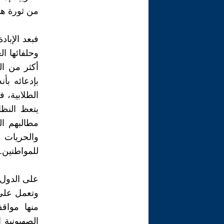
من ثورة ها
فبعد الإباد
وحلفائها ا
أكثر من ال
بإدعائه بأ
الطلابية، 
يتعظ النظ
مطالبهم ال
والحريات 
للمواطنين.
على الدول ا
وتعمل على إ
منها مواق
الصهيونية 