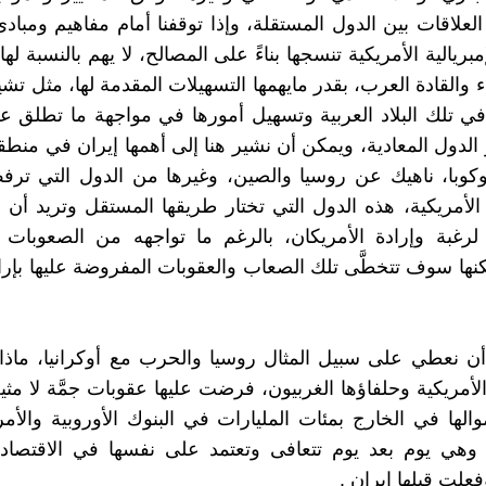
لعلاقات بين الدول المستقلة، وإذا توقفنا أمام مفاهيم ومبادئ
إمبريالية الأمريكية تنسجها بناءً على المصالح، لا يهم بالنسبة ل
والقادة العرب، بقدر مايهمها التسهيلات المقدمة لها، مثل تشيي
ي تلك البلاد العربية وتسهيل أمورها في مواجهة ما تطلق عل
 الدول المعادية، ويمكن أن نشير هنا إلى أهمها إيران في منطقت
وكوبا، ناهيك عن روسيا والصين، وغيرها من الدول التي ترف
 الأمريكية، هذه الدول التي تختار طريقها المستقل وتريد أن
ٍ لرغبة وإرادة الأمريكان، بالرغم ما تواجهه من الصعوبات 
كنها سوف تتخطَّى تلك الصعاب والعقوبات المفروضة عليها بإراد
أن نعطي على سبيل المثال روسيا والحرب مع أوكرانيا، ماذا
 الأمريكية وحلفاؤها الغربيون، فرضت عليها عقوبات جمَّة لا مثيل 
الها في الخارج بمئات المليارات في البنوك الأوروبية والأمر
وهي يوم بعد يوم تتعافى وتعتمد على نفسها في الاقتصاد 
فعلت قبلها إيران .