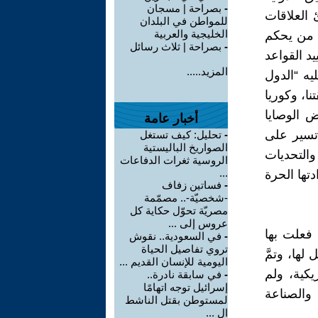
-
بصراحة | مسجان
 العلاقات
للمواطن في البلدان
الخليجية والعربية
ها من يحكم
-
بصراحة | ثلاث رسائل
د القواعد
المزيد.....
يه “الدول
نا، وكوريا
ض الوصايا
أخبار عامة
 تسير على
-
تحليل: كيف تستغل
الصواريخ الباليستية
والتحديات
الروسية ثغرات الدفاعات
...
تها الحرة
-
فساتين زفاف
-شخصيّة-.. مصمّمة
مصريّة تحوّل حكاية كل
عروس إلى ...
 فعلت بها
-
في السعودية.. نقوش
تروي تفاصيل الحياة
لها، وتمَّ
اليومية للإنسان القديم ...
يكية، ولم
-
في سابقة نادرة..
إسرائيل توجه اتهامًا
والصناعة
لمستوطن بقتل الناشط
ال ...