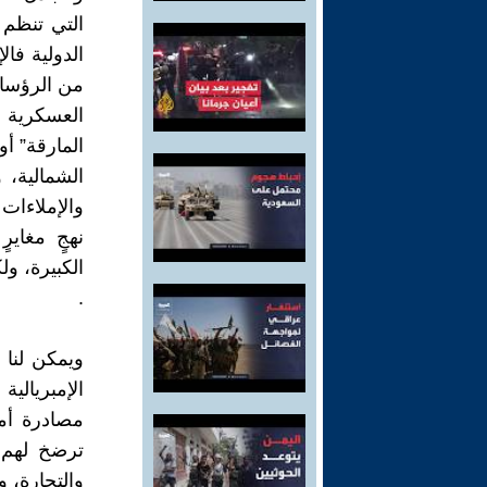
التي تنظم ا
الدولية فال
من الرؤساء 
العسكرية ف
المارقة” أو
الشمالية، 
والإملاءات
نهجٍ مغاير
الكبيرة، ول
.
ويمكن لنا 
الإمبريالية
مصادرة أمو
ترضخ لهم 
والتجارة، و