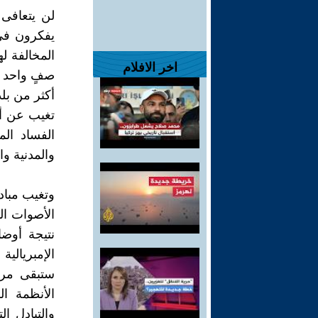
لن يتعافى 
يفكرون في 
المخالفة ل
اخر الافلام
صفٍ واحد م
أكثر من بل
تغيب عن أجن
الفساد الم
والمدنية وا
وتغيب مبادئ
الأصوات ال
نتيجة أوضا
الإمبريالية
ستبقى مرهو
الأنظمة ا
والتبادل ال