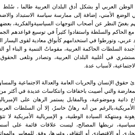
الوطن العربي أو بشكل أدق البلدان العربية طالما ، سُلط ع
الوضع الأمني، إضافة إلى ممارسة سياسة الاستبداد والاضطه
هم بغضّ النظر عن أصحاب التوجهات السياسيةوالفكرية، بعض
ع الحاكم والسلطة واستفادوا كثيراً في توسيع قواعدهم الجم
د عربي، وتورطوا في استخدامهم كأبواق معادية لقوى اليسار ال
دة السلطات الحاكمة العربية، مقوماتُ التنمية و البناء أو ال
ستشري في أغلبية البلدان العربية، وتصادر وتلغى الحقوق 
لاجتماعية، لأسباب عدة.
 حقوق الإنسان والحريات العامة والعدالة الاجتماعية والمساواة
معارضة والتي أصيبت باخفاقات وانتكاسات عديدة في أكثر من
ع ذاتية وموضوعية، وبالمقابل يستمر الرهان على الإمبريالية
 الأمريكية،بالرغم من أنه رهانٌ خاسرٌ، إلا أن السلطات العربي
نة ومنتهكة السيادة الوطنية، و الإمبريالية الأمريكية لا ت
لسياسية، تربطها المصالح، ليست علاقات قائمة على أسس
تجاري أو الاقتصادي أو الثقافي وغيرها، وفق للمعايير والمواثي