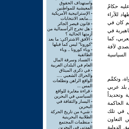
واستهداف الحقوق
ليه حكامٌ
المعيشية للمواطنين
-
الإستراتيجية الأمريكية
اد للآراء
…مابعد الانتخابات
هم كان في
-
قانون قيصر الجائر
-
هل تخرج الرأسمالية من
اهيرية في
أزمتها الحالية ؟
عربي، كما
-
الأفق الاشتراكي: ما بعد
“كورونا” ليس كما قبلها
تصدي لآفة
-
وباء كورونا .. وباء
السياسية
الطائفية
-
الفساد وسرقة المال
العام في البلدان العربية
-
في ذكرى الميثاق
والحراك الشعبي ….
، وتكمَّم
الواقع الراهن وتطلعات
المس ...
 بلد عربي
-
قراءة مغايرة للواقع
 وتحديداً
السياسي في البحرين
-
اليسار والثقافة في
ة الحاكمة
البحرين
ثق في تلك
-
شيء من تاريخ الحركة
الطلابية البحرينية
 التعاون
-
منظمات المجتمع
ق الدولية
المدني في البحرين