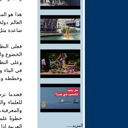
هذا هو الم
العالم دول
صاعدة مثل ا
فعلى النظ
الخضوع والخ
وعلى النظا
في البناء و
وخططه ومشا
فعندما ترص
للعلماء وا
والمعرفية،
خطوةً علمية
المزيد.....
العربية إذ