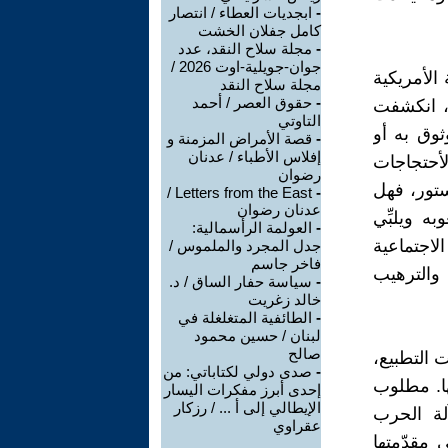
-
ابجديات العطاء / انتصار
كامل جفلان الخشت
-
مجلة سلاح النقد، عدد
جوان-جويلية-اوت 2026 /
الأمريكية
مجلة سلاح النقد
-
حقوق العصر / أحمد
ي، انكشفت
التاوتي
ثوق به أو
-
قصة الأمراض المزمنة و
إفلاس الأطباء / عدنان
لأحتجاجات
رضوان
ستور، فهل
Letters from the East /
-
عدنان رضوان
 ويلبِّي
-
العولمة الرأسمالية:
لاجتماعية
جدل المجرد والملموس /
فاخر جاسم
والترهيب
-
سياسة حفار الساق / د.
خالد زغريت
-
الطائفية المتغلغلة في
لبنان / حسين محمود
صالح
 التطبيع،
-
صدى دولي لكتاباتي: من
ها. مطلوب
إحدى أبرز مفكرات اليسار
الإيطالي إلى أ ... / رزكار
لة الحرب
عقراوي
 مقدّمتها