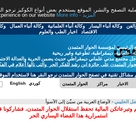
ة التصفح والنشر، الموقع يستخدم بعض أنواع الكوكيز نرجو النق
More info - المزيد
experience on our website
الفن
-
وكالة أنباء اليسار
-
وكالة أنباء العلمانية
-
وكالة أنباء العمال
-
وكا
الاقتصاد
-
اخبار الطب والعلوم
 الرئيسي لمؤسسة الحوار المتمدن
، علمانية، ديمقراطية، تطوعية وغير ربحية
ل مجتمع مدني علماني ديمقراطي حديث يضمن الحرية والعدالة الاجتم
حوار المتمدن على جائزة ابن رشد للفكر الحر والتى نالها أعلام في الفك
م مشاكل تقنية في تصفح الحوار المتمدن نرجو النقر هنا لاستخدام الموقع
كوردي
English
الاخبار
مراكز
الحوار المتمدن
ل الحليبي
- لأوضاع العربية من سيِّئ إلى الأسوأ
 وتبرعاتكن المالية تحفظ استقلال الحوار المتمدن، فشاركونا 
استمرارية هذا الفضاء اليساري الحر