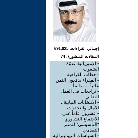
إجمالي القراءات: 691,925
المقالات المنشورة: 74
-
الإمبريالية عدوّة
الشعوب
-
خطاب الكراهية
-
الفقراء يدفعون الثمن
غالياً …. دائماً
-
تراجعات في العمل
النقابي
-
الانتخابات النيابية…
الآمال والتحديات
-
عشرون عاماً على
الاجتماع التشاوري
“التأسيسي” للمنبر
التقدمي
-
السياسات النيوليبرالية