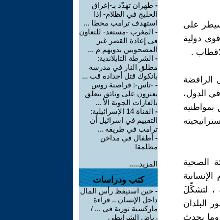
-
طهران تهدّد بـ-إغراق
الخليج في الظلام- إذا
استهدف ترامب محطا ...
تسيطر على
-
المغرب -مستعد- للتعاون
قوى دولية
في إعادة القصر غير
المصحوبين بذويهم م ...
اقطاب .
-
الشرطة التايلاندية:
مطلق النار في مدرسة
بانكوك قتل أجداده قب ...
 الرافضة
-
-تاس-: قراصنة روس
ُقي الدول،
يعثرون على وثائق تتعلق
بالغارات الجوية الأ ...
 بمواطنيه
-
القناة 14 الإسرائيلية:
ستراتيجيته
التقييم في إسرائيل أن
ترامب في طريقه ...
-
أطفال في مداخن
مظلمة!
ئة الصحية
المزيد.....
الإنسانية
كتب ودراسات
 لتشكِّلَ
-
حين استيقظ رأس المال
داخل الإنسان .. قراءة
ر البلدان
ماركسية ثورية في ... /
 وما يحدث
رياض الشرايطي