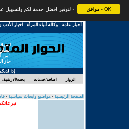
موافق - OK
لتوفير افضل خدمة لكم ولتسهيل عملي
أخبار عامة
-
وكالة أنباء المرأة
-
اخبار الأدب و
الموقع
يسارية
"من أج
حاز ال
إذا لديك
الزوار
اضافة/خدمات
بحث/الارشيف
الصفحة الرئيسية
-
مواضيع وابحاث سياسية
-
فاض
تبرعاتكم