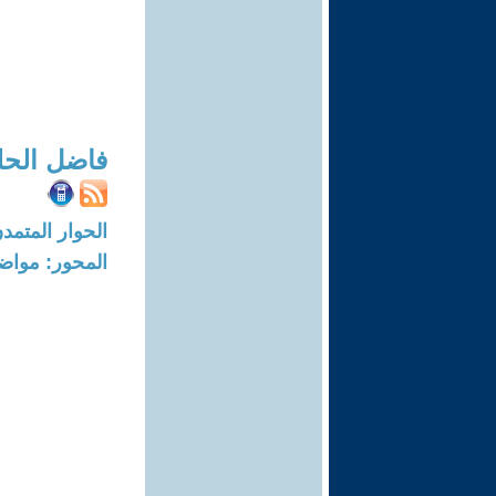
فاضل الحل
الحوار المتمدن-العدد: 7991 - 24
المحور: مواض