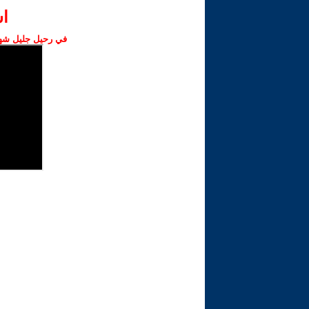
ا‫
في رحيل جليل شهبا