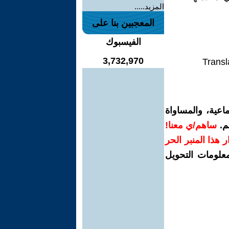
المزيد.....
المعجبين بنا على
الفيسبوك
3,732,970
Transl
اعية، والمساواة
م.
ساهم/ي معنا!
رار هذا المنبر الحر
معلومات التحويل