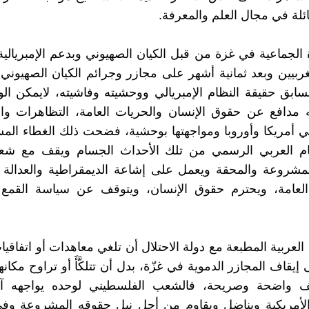
ئلة في مجال العلم والمعرفة.
ة الجماعية في غزة من قبل الكيان الصهيوني وبدعم الإمبريالية 
لغربيين وبعد ثمانية أشهر على مجازر وجرائم الكيان الصهيون
سابق حقيقة النظام الإمبريالي ووحشيته وفاشيته، لايمكن الو
نه مدافع عن حقوق الإنسان والحريات العامة، التظاهرات وا
في أمريكا وأوروبا ومواجهتها بوحشية، فضحت ذلك الغطاء الم
ام العربي الرسمي من تلك الأحداث الجسام ويقف مع شعوبه
مشروعة والمحقة ويعمل على إشاعة الديمقراطية والعدالة ا
العامة، ويحترم حقوق الإنسان، ويتوقف عن سياسة القمع 
لعربية المطبعة مع دولة الاحتلال أن تلغي معاهدات أو اتفاقيات
يقاف المجازر الدموية في غزّة، بدل أن تتلكَّأَ أو تراوح مكان
ف واضحة وصريحة، فالشعب الفلسطيني لوحده يواجهه آ
الأمريكية ويناضل ويقاوم من أجل نيل حقوقه المشروعة وفي