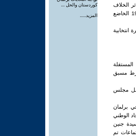
ثر الخلاف
كوردستان والحل ...
حول عدد من احكام قانون انتخابات برلمان كوردستان رقم1 لسنة 1992 الخاضع
المزيد.....
ة انتخابية
 المستقلة
شرط مسبق
عمل مجلس
ي برلمان
اد الوطني
يدة جنين
تماعات تم