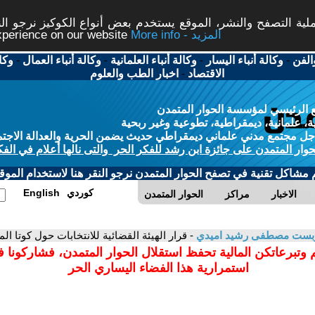
ة التصفح والنشر، الموقع يستخدم بعض أنواع الكوكيز نرجو النق
More info - المزيد
experience on our website
الفن
-
وكالة أنباء اليسار
-
وكالة أنباء العلمانية
-
وكالة أنباء العمال
-
وكا
الاقتصاد
-
اخبار الطب والعلوم
 الرئيسي لمؤسسة الحوار المتمدن
، علمانية، ديمقراطية، تطوعية وغير ربحية
ل مجتمع مدني علماني ديمقراطي حديث يضمن الحرية والعدالة الاجتم
حوار المتمدن على جائزة ابن رشد للفكر الحر والتى نالها أعلام في الفك
م مشاكل تقنية في تصفح الحوار المتمدن نرجو النقر هنا لاستخدام الموقع
كوردي
English
الاخبار
مراكز
الحوار المتمدن
ست مصطفى رشيد اميدي
- قرار الهيئة القضائية للانتخابات حول كوتا ا
 وتبرعاتكن المالية تحفظ استقلال الحوار المتمدن، فشاركونا 
استمرارية هذا الفضاء اليساري الحر