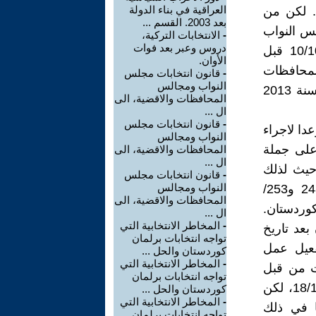
العراقية في بناء الدولة
ت. لكن من
بعد 2003. القسم ...
لس النواب
-
الانتخابات التركية،
دروس وعبر بعد فوات
عن مواعيدها في العراق، لا بل اجريت انتخابات مبكرة في 10/10/2021 قبل
الأوان.
المحافظات
-
قانون انتخابات مجلس
النواب ومجالس
غير المنتظمة باقليم مرت عشر سنوات على اجرائها حيث اجريت في سنة 2013
المحافظات والاقضية، الى
ال ...
-
قانون انتخابات مجلس
ن موعدا لاجراء
النواب ومجالس
 على جملة
المحافظات والاقضية، الى
ال ...
حيث لذلك
-
قانون انتخابات مجلس
النواب ومجالس
اصدرت المحكمة الاتحادية قرارها ذي العدد (233 وموحداتها 239 و248 و253/
المحافظات والاقضية، الى
برلمان كوردستان.
ال ...
-
المخاطر الانتخابية التي
بعد تاريخ
تواجه انتخابات برلمان
تفعيل عمل
كوردستان والحل ...
-
المخاطر الانتخابية التي
ات من قبل
تواجه انتخابات برلمان
برلمان كوردستان، اصبح بحكم الملغي. فحدد موعدا جديدا في 18/11/2023، لكن
كوردستان والحل ...
-
المخاطر الانتخابية التي
ا في ذلك
تواجه انتخابات برلمان