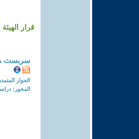
قرار الهيئة 
سربست مص
الحوار المتمدن-العدد: 7987 - 24
المحور: دراسا