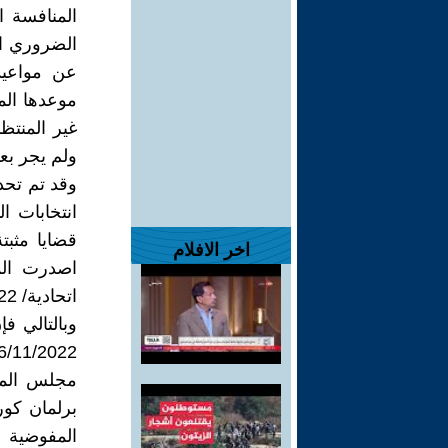
المنافسة ا
الضروري الإ
موعدها الم
ولم يجر بعده
انتخابات ا
قضايا مثب
اخر الافلام
وبالتالي ف
مجلس المفو
المفوضية 