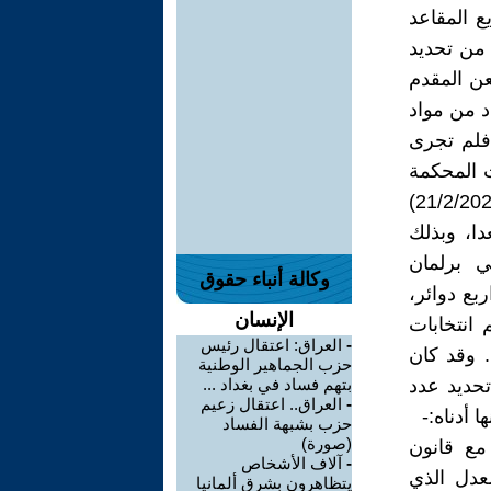
ع المقاعد
 من تحديد
الطعن المقدم
د من مواد
ان رقم 1 لسنة 1992 المعدل، فلم تجرى
ت المحكمة
الاتحادية قرارها ذي العدد (83 وموحدتيها 131 و185/اتحادية/2023 في 21/2/2024)
لمان كوردستان 100 مقعد بدلاً من 111 مقعدا، وبذلك
 برلمان
وكالة أنباء حقوق
ربع دوائر،
الإنسان
 انتخابات
-
العراق: اعتقال رئيس
. وقد كان
حزب الجماهير الوطنية
تحديد عدد
بتهم فساد في بغداد ...
-
العراق.. اعتقال زعيم
 أدناه:-
حزب بشبهة الفساد
(صورة)
مع قانون
-
آلاف الأشخاص
اب ومجالس المحافظات رقم 12 لسنة 2018 المعدل الذي
يتظاهرون بشرق ألمانيا