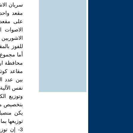
سريان الا
مقعد واحد 
الاصوات ا
أما مجموع 
مقاعد كوت
بين عدد ا
نفس الآلية
وتوزيع ال
بتخصيص مق
يكن منصبا 
توزيعها بم
3- إن توز