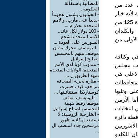
للمطالبة باستقالة
 10 مقاعد لهم في عدد من
الحكومة ...
لأنه خيار
-
الحوثيون يشنون هجوماً
جديداً على مأرب، والأمم
تشريعي لبرلمان كوردستان مثله مثل مجلس النواب، وتخالف احكام المادة 125 من
المتحدة تحذر م ...
 والكلدان
-
100 دولار لكل عائد..
الأمم المتحدة تشجع
الأولى من
السوريين على العودة ...
-
اليونيسف تتحرك بشأن
موظف متهم بالتجسس
ي وكثافة
لصالح إسرائيل
-
مندوب كوبا لدى الأمم
بات مجلس
المتحدة: الولايات المتحدة
الاعلى هي
تمهد الطريق ل ...
-
منارة لحرية الصحافة
 لمحافظات
تتراجع.. كيف خسرت
ى وتليها
كوستاريكا استثنائيتها ...
-
-اليونيسف- توقف
ا الأرمن
موظفا رفيعا بتهمة
انتخابات
التجسس لصالح إسرائيل
-
الخارجية الروسية: لا
يث كانت كل محافظة دائرة
نستبعد إمكانية ظهور
الآشوريين
مرشحين جدد لمنصب ال
...
 للكلدو