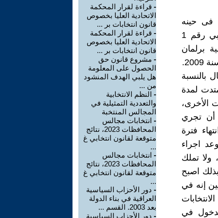
-
قراءة لقرار المحكمة
الاتحادية العليا بخصوص
 19/5/1992 وکان یسمى فی حینه
قانون انتخابات بر ...
-
قراءة لقرار المحكمة
بالمجلس الوطني لكوردستان_العراق، وقد نظمت وفق القانون الانتخابي رقم 1
الاتحادية العليا بخصوص
مية برلمان
قانون انتخابات بر ...
-
مشروع قانون حق
الحصول على المعلومة
ل بالنسبة
هل يلبي الهدف المنشود
من ...
متدت لمدة
-
النظم الانتخابية
ت الأخرى،
والتعددية التمثيلية في
المجالس المنتخبة
 أن تجري
-
انتخابات مجالس
المحافظات 2023، نتائج
ستان في 1/10/2022 أي قبل انتهاء فترة
متوقعة لقانون انتخابي غ
6/11/2022. إن تحديد موعد اجراء
...
-
انتخابات مجالس
 ولا تملك
المحافظات 2023، نتائج
بذلك اصبح
متوقعة لقانون انتخابي غ
...
ين إنه في
-
دور الأحزاب السياسية
لانتخابات
العراقية في بناء الدولة
بعد 2003. القسم ...
لدخول في
-
دور الأحزاب السياسية