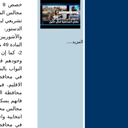
مجالس المح
الدستور، ا
والآشوريين
المزيد.....
المادة 49 من الدستور، (ويراعى تمثيل سائر مكونات الشعب فيه)
2- كما إ
وجودهم في
النواب بال
في محافظة 
الاقليم، 
محافظة ال
فانهم يسكن
انتخابية و
في محافظة