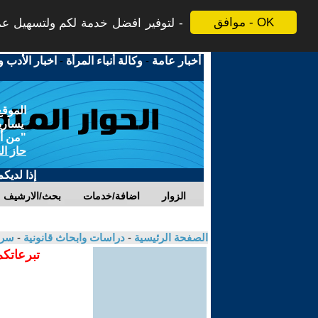
موافق - OK
لتوفير افضل خدمة لكم ولتسهيل عملي
أخبار عامة
-
وكالة أنباء المرأة
-
اخبار الأدب و
الموقع
يسارية
"من أج
حاز ال
إذا لديك
الزوار
اضافة/خدمات
بحث/الارشيف
الصفحة الرئيسية
-
دراسات وابحاث قانونية
-
سرب
تبرعاتكم