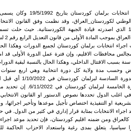
جرت أول انتخابات برلمان کوردستان بتاریخ
لسنة 1992 الذي اصدرته قيادة الجبهة الكوردستانية. حيث حلت تس
راق بموجب المادة الأولى من قانون التعديل الرابع رقم 2 لسنة 2009.
اجراء انتخابات برلمان كوردستان لجميع الدورات وهكذا الحا
مجالس محافظات الاقليم، وإن فترة عمل الدورة الأولى قد ا
نة بسبب الاقتتال الداخلي، وهكذا الحال بالنسبة لبقية الدورا
ض وحسب مدة ولاية كل دورة انتخابية وهي اربع سنوات
انتخابات الدورة السادسة لبرلمان كورد
ولاية الدورة الخامسة لبرلمان كوردستان في 
 في اغلب الدول تحددها نصوص الدستور او القانون الانتخابي،
شريعية او التنفيذية اختصاص تأجيل موعدها وتأخير اجرائها، و
 اجراء الانتخابات بمثابة قرار إداري في كثير من الدول. في ح
العراق ومن ضمنه اقليم كوردستان، فإن تحديد موعد اجراء ا
ا سياسيا، يتعلق بمدى رغبة واستعداد الاحزاب الحاكمة ل