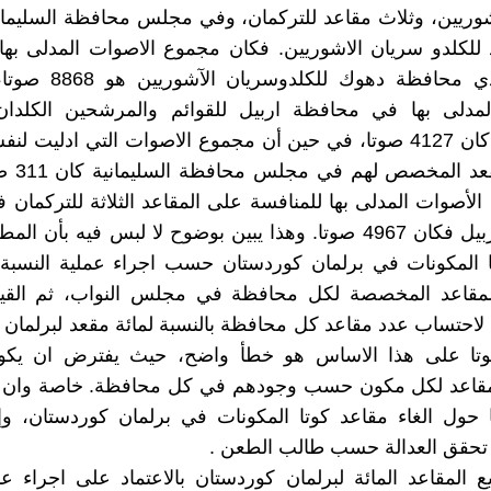
شوريين، وثلاث مقاعد للتركمان، وفي مجلس محافظة السليم
للكلدو سريان الاشوريين. فكان مجموع الاصوات المدلى بها
على مقعدي محافظة دهوك للك
لمدلى بها في محافظة اربيل للقوائم والمرشحين الكلدان
الاشوريين كان 4127 صوتا، في حين أن مجموع الاصوات التي ادليت 
للفوز بالمق
الأصوات المدلى بها للمنافسة على المقاعد الثلاثة للتركما
محافظة اربيل فكان 4967 صوتا. وهذا يبين بوضوح لا لبس فيه بأن ال
ا المكونات في برلمان كوردستان حسب اجراء عملية النسبة 
لمقاعد المخصصة لكل محافظة في مجلس النواب، ثم القيا
 لاحتساب عدد مقاعد كل محافظة بالنسبة لمائة مقعد لبرلمان
كوتا على هذا الاساس هو خطأ واضح، حيث يفترض ان يك
اعد لكل مكون حسب وجودهم في كل محافظة. خاصة وان 
حول الغاء مقاعد كوتا المكونات في برلمان كوردستان، وإن
ا تحقق العدالة حسب طالب الطعن .
يع المقاعد المائة لبرلمان كوردستان بالاعتماد على اجراء ع