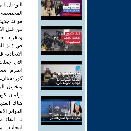
التوصل الى
المخصصة لك
من قبل الات
في ذلك الم
انحرم مم
كوردستان، ب
وتخويل الم
برلمان كور
هناك العدي
الدوائر الا
1- الغاء