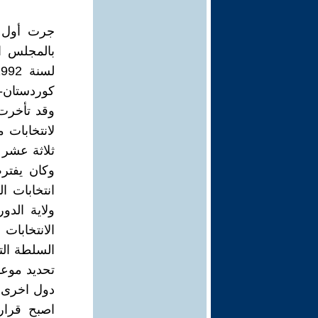
كوردستان-الع
وقد تأخرت 
لانتخابات 
ثلاثة عشر س
وكان يفتر
الانتخابات
السلطة الت
تحديد موعد
دول اخرى ك
اصبح قرار