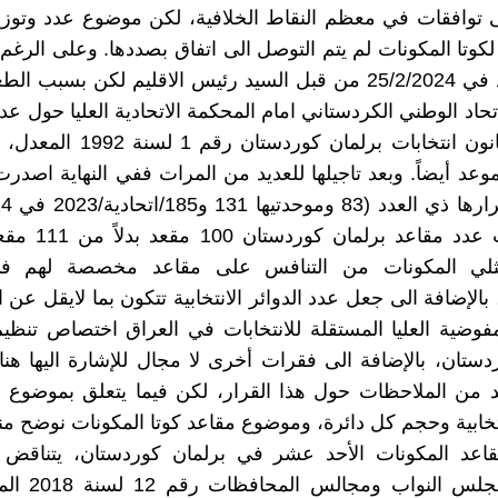
 توافقات في معظم النقاط الخلافية، لكن موضوع عدد وتوزي
وتا المكونات لم يتم التوصل الى اتفاق بصددها. وعلى الرغم
موعد جديد في 25/2/2024 من قبل السيد رئيس الاقليم لكن بسبب 
حاد الوطني الكردستاني امام المحكمة الاتحادية العليا حول عد
وفقرات قانون انتخابات برلمان كوردست
وعد أيضاً. وبعد تاجيلها للعديد من المرات ففي النهاية اصدر
التي جعلت عدد مقاعد بر
ثلي المكونات من التنافس على مقاعد مخصصة لهم في
الإضافة الى جعل عدد الدوائر الانتخابية تتكون بما لايقل عن ا
فوضية العليا المستقلة للانتخابات في العراق اختصاص تنظيم
دستان، بالإضافة الى فقرات أخرى لا مجال للإشارة اليها هنا
د من الملاحظات حول هذا القرار، لكن فيما يتعلق بموضوع 
نتخابية وحجم كل دائرة، وموضوع مقاعد كوتا المكونات نوضح منها
 مقاعد المكونات الأحد عشر في برلمان كوردستان، يتناقض 
انتخابات مجلس النو