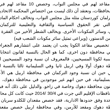
خصص 9 مقاعد لهم في مجلس النواب، وخصص
افظات، ونعتقد أن ذلك ليست من اختصاص المحكمة الاتحادية 
لتي تقر الحقوق السياسية والثقافية والتعليمية للتركمان
، وسائر المكونات الأخرى. ويخالف الشطر الأخير من الفقرة 
ن تخصيص مقاعد الكوتا يجب ان يعتمد على انتشارهم الجغراف
 محافظة دون اخرى، كما هو الحال بالنسبة لقانون انتخا
نسبة لكوتا المسيحيين، فالمعروف ان نسبة وجود المسيحيين 
دهوك أولا وفي اربيل ثانيا وفي السليمانية ثالثا بالنسبة
في حين ان نسبة وجود التركمان في محافظة اربيل هي الأعل
سليمانية، في حين انهم غير موجودين في محافظة دهوك، أم
ون محافظة دهوك وخاصة في زاخو. والدليل على ذلك أنه في 
مجالس محافظات الإقليم التي جرت في 30/4 /2014 ح
احدة وفق حدودها الادارية، فقد خصص مقعدان للكلدو سريان 
 دهوك ومقعد للأرمن، وفي محافظة اربيل خصص مقعدان