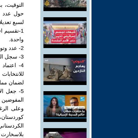
التوقيت، ب
لسبع تعديلا
1-تقسيم ا
واحدة.
2- عدد وتوزيع المقاعد المخصصة لكوتا المكونات.
3- سجل الناخبين.
4- اعتماد
للانتخابات
لضمان مما
5- جعل ا
المفوضين ف
وعلى الرغم
كوردستان، 
الكردستان
بلاسخارت م