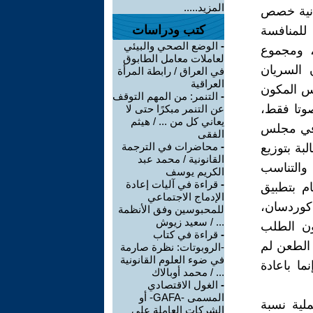
المزيد.....
انية خصص
كتب ودراسات
 للمنافسة
-
الوضع الصحي والبيئي
لدوسريان الآشوريين هو 8868 صوتا، ومجموع
لعاملات معامل الطابوق
 السريان
في العراق / رابطة المرأة
العراقية
لنفس المكون
-
التنمر: من المهم التوقف
عد المخصص لهم في مجلس محافظة السليمانية كان 311 صوتا فقط،
عن التنمر مبكرًا حتى لا
يعاني كل من ... / هيثم
ن في مجلس
الفقى
-
محاضرات في الترجمة
مطالبة بتوزيع
القانونية / محمد عبد
والتناسب
الكريم يوسف
-
قراءة في آليات إعادة
م بتطبيق
الإدماج الاجتماعي
 كوردسان،
للمحبوسين وفق الأنظمة
... / سعيد زيوش
ون الطلب
-
قراءة في كتاب
الطعن لم
-الروبوتات: نظرة صارمة
في ضوء العلوم القانونية
ما باعادة
... / محمد أوبالاك
-
الغول الاقتصادي
المسمى -GAFA- أو
ملية نسبة
الشركات العاملة على