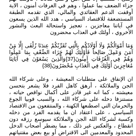
جزاء الضعف بما عملوا ، وهم في الغرفات أمنون ، الاية
أوقفت الدعم العقائدي والمالي، الذي تقدمه الطبقة
المستضعفة للاقتصاد السياسي ، هدد الله الذين يسعون
في آياتنا معاجزين ، تعجيز واستحالة البعث والنشور
الأخروي ، أولئك في العذاب محضرون
وَمَا أَمْوَالُكُمْ وَلَا أَوْلَادُكُم بِالَّتِي تُقَرِّبُكُمْ عِندَنَا زُلْفَى إِلَّا مَنْ
آمَنَ وَعَمِلَ صَالِحاً فَأُوْلَئِكَ لَهُمْ جَزَاء الضِّعْفِ بِمَا عَمِلُوا
وَهُمْ فِي الْغُرُفَاتِ آمِنُونَ{37}وَالَّذِينَ يَسْعَوْنَ فِي آيَاتِنَا
مُعَاجِزِينَ أُوْلَئِكَ فِي الْعَذَابِ مُحْضَرُونَ{38}
ان الإنفاق على متطلبات المعيشة ، وعلى شركاء الله
الجن والملائكة ، أرهق كاهل الفرد فلا يشعر بتحسن
معيشته ، كما انه غير قادر على أكمال نواقص حياته ،
مستنزفا دخله على شركاء الله ، والسبب فوبيا الجوع
والحرمان التي اصطنعها الكهنة ، والمنتفعون من الاقتصاد
السياسي ، على اعتقاد ان ما يقدمه الفرد من دخله
وكسبة لشركاء الله الجن والملائكة سيوسع رزقه دون
انقطاع ، والعكس غير ذلك ، مما يضطر أصحاب الدخل
المحدود والمعدمين الى الاقتراض أو بيع بعض مقتنياتهم