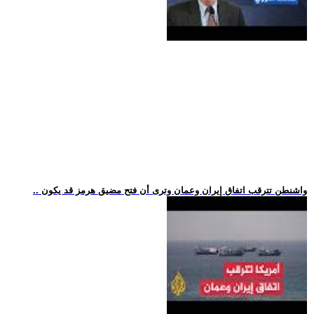
.. واشنطن تترقب اتفاق إيران وعمان وترى أن فتح مضيق هرمز قد يكون