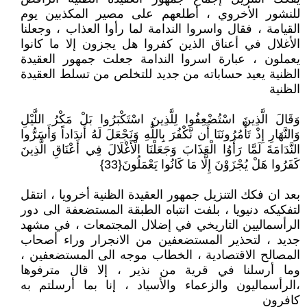
للنشور الأخروي ، أطلعهم على مصير المكذبين يوم
القيامة ، فقال واسروا الندامة لما رأوا العذاب ، وجعلنا
الأغلال في أعناق الذين كفروا هل يجزون إلا ما كانوا
يعملون ، عبارة اسروا الندامة جعلت جمهور العقيدة
الظنية يعيد حساباته من جديد للتخلص من تسلط العقيدة
الظنية
وَقَالَ الَّذِينَ اسْتُضْعِفُوا لِلَّذِينَ اسْتَكْبَرُوا بَلْ مَكْرُ اللَّيْلِ
وَالنَّهَارِ إِذْ تَأْمُرُونَنَا أَن نَّكْفُرَ بِاللَّهِ وَنَجْعَلَ لَهُ أَندَاداً وَأَسَرُّوا
النَّدَامَةَ لَمَّا رَأَوُا الْعَذَابَ وَجَعَلْنَا الْأَغْلَالَ فِي أَعْنَاقِ الَّذِينَ
كَفَرُوا هَلْ يُجْزَوْنَ إِلَّا مَا كَانُوا يَعْمَلُونَ{33}
بعد ان فكك التنزيل جمهور العقيدة الظنية أخرويا ، انتقل
لتفكيكه دنيويا ، بلفت انتباه الطبقة المستضعفة الى دور
الرأسماليين التاريخي في إضلال المجتمعات ، في مشهد
جديد ، لتحذير المستضعفين من الانجرار وراء أصحاب
المصالح الاقتصادية ، الخطاب موجه الى المستضعفين ،
وما أرسلنا في قرية من نذير ، إلا قال مترفوها
،الرأسماليون والزعماء والأسياد ، إنا بما أرسلتم به
كافرون