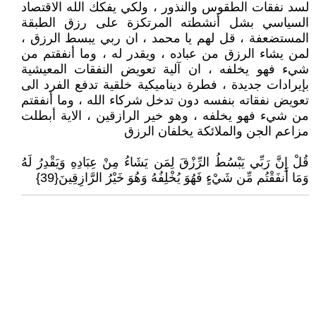
لسد نفقات الطقوس والنذور ، ولكي يفكك الله الاقتصاد
السياسي بشل أنشطته المرتكزة على رزق الطبقة
المستضعفة ، قل لهم يا محمد ، ان ربي يبسط الرزق ،
لمن يشاء الرزق من عباده ، ويقدر له ، وما أنفقتم من
شيء فهو يخلفه ، ان آلية تعويض النفقات المعيشية
بإيرادات جديدة ، فطرة ديناميكية خلقية تدفع الفرد الى
تعويض نفقاته بنفسه دون تدخل شركاء الله ، وما أنفقتم
من شيء فهو يخلفه ، وهو خير الرازقين ، الاية أبطلت
مزاعم الجن والملائكة يخلفان الرزق
قُلْ إِنَّ رَبِّي يَبْسُطُ الرِّزْقَ لِمَن يَشَاءُ مِنْ عِبَادِهِ وَيَقْدِرُ لَهُ
وَمَا أَنفَقْتُم مِّن شَيْءٍ فَهُوَ يُخْلِفُهُ وَهُوَ خَيْرُ الرَّازِقِينَ{39}