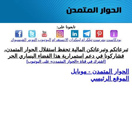
تابعونا على:
بودكاست
بنترست
تيلكرام
لينكدإن
الانستغرام
اليوتيوب
التويتر
الفيسبوك
تبرعاتكم وتبرعاتكن المالية تحفظ استقلال الحوار المتمدن،
فشاركونا في دعم استمرارية هذا الفضاء اليساري الحر
[اشترك في قناة ‫«الحوار المتمدن» على اليوتيوب]
الحوار المتمدن - موبايل
الموقع الرئيسي