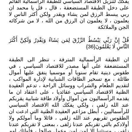
يفكك لتنزيل الاقتصاد السياسي للطبقة الرأسمالية القائم
على دخل الطبقة المستضعفة ، قال ، قل يا محمد ان
ربي يبسط الرزق لمن يشاء ويقدر ولكن أكثر الناس لا
يعلمون ، لا يعلمون ان الرزق من الله ، لا من شركائه
الجن والملائكة
قُلْ إِنَّ رَبِّي يَبْسُطُ الرِّزْقَ لِمَن يَشَاءُ وَيَقْدِرُ وَلَكِنَّ أَكْثَرَ
النَّاسِ لَا يَعْلَمُونَ{36}
ان الطبقة الرأسمالية المترفة ، تنظر الى الطبقة
المستضعفة على أنها مصدر للاقتصاد السياسي ، في
طقوس دينية تقام سنويا أو موسميا ينفق عليها أموال
طائلة ، مع تسخير الطاقات الشبابية لإدارة المواكب ،
لتقديم الطعام والشراب ووسائل الراحة ، تدعم العقيدة
الظنية الاقتصاد السياسي عقائديا ، على اعتقاد ان ما
يقدمه الرأسماليون من أموال وأولاد طاقة شبابية يقربكم
عند الله زلفى ، ولكي يفكك الله الاقتصاد السياسي
للرأسماليين ، أبطل مزاعم العقيدة الظنية التي ادعت ان
الطقوس تقربهم عند الله زلفى ، قائلا وما أمولكم ولا
أولادكم بالتي تقربكم عندنا زلفى ، بمعنى لا تقربكم عندنا
زلفى ، مستثنيا إلا لمن امن وعمل صالحا ، فأولئك لهم