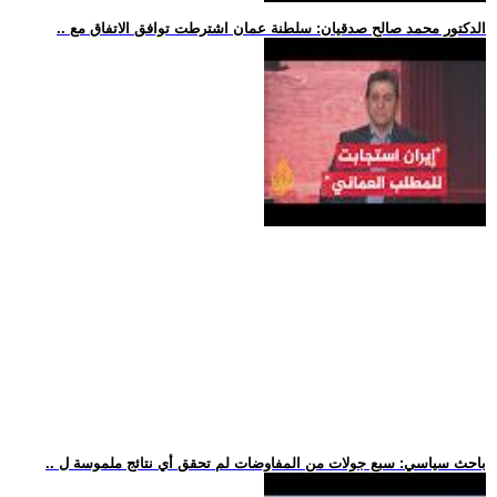
.. الدكتور محمد صالح صدقيان: سلطنة عمان اشترطت توافق الاتفاق مع
.. باحث سياسي: سبع جولات من المفاوضات لم تحقق أي نتائج ملموسة ل