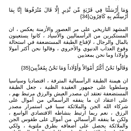
وَمَا أَرْسَلْنَا فِي قَرْيَةٍ مِّن نَّذِيرٍ إِلَّا قَالَ مُتْرَفُوهَا إِنَّا بِمَا
أُرْسِلْتُم بِهِ كَافِرُونَ{34}
المشهد التاريخي على مر العصور والأزمنة يعكس ، ان
المستكبرين من الرأسماليين والأسياد ، كانوا يستعينون
بالمال والرجال ، لإقناع الطبقة المستضعفة في استحالة
وقوع العذاب الدنيوي والأخروي ، وقالوا نحن أكثر أمولا
وأولادا وما نحن بمعذبين
وَقَالُوا نَحْنُ أَكْثَرُ أَمْوَالاً وَأَوْلَاداً وَمَا نَحْنُ بِمُعَذَّبِينَ{35}
ان هيمنة الطبقة الرأسمالية المترفة ، اقتصاديا وسياسيا
وسلطويا على جمهور العقيدة الظنية ، جعل الطبقة
المستضعفة تعتقد ان مصدر العيش والرزق مرتبط بهم ،
على اعتقاد ان ما ينفقه الرأسمالي من أموال على
شركاء الله الجن والملائكة سببا في استمرار مصدر
الرزق ، نعم ربما ارتبط بنشاطه الاقتصادي الواسع ،
ولكن ما ينفقه الرأسمالي من أموال على طقوس الجن
والملائكة يحصل على أضعافه بطرق ملتوية ، ولكي