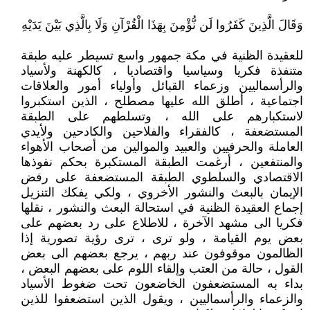
وَقَالَ الَّذِينَ كَفَرُوا لَن نُّؤْمِنَ بِهَذَا الْقُرْآنِ وَلَا بِالَّذِي بَيْنَ يَدَيْهِ
للعقيدة الظنية في مكة جمهور واسع تسيطر عليه طبقة
متنفذة فكريا وسياسيا واقتصاديا ، كالكهنة ولأسياد
والرأسماليين وزعماء القبائل وأولياء أمور والعلاقات
اجتماعية ، أطلق الله عليها مصطلح ، الذين استكبروا
لاستكبارهم على الله ، وتسلطهم على الطبقة
المستضعفة ، كالفقراء والفلاحين والكادحين ولأيدي
العاملة والحرفيين والعبيد والموالين من أصحاب الأهواء
والمنتفعين ، أرغمت الطبقة المستكبرة بحكم نفوذها
الاقتصادي والسلطوي الطبقة المستضعفة على رفض
الإيمان بالبعث والنشور الأخروي ، ولكي يفكك التنزيل
إجماع العقيدة الظنية في استحالة البعث والنشور ، نقلها
فكريا الى مشهد الآخرة ، للاطلاع على رد بعضهم على
بعض يوم القيامة ، ولو ترى ، ترى رؤية تصورية إذا
الظالمون موقوفون عند ربهم ، يرجع بعضهم الى بعض
القول ، حالة من العتب وإلقاء اللوم على بعضهم البعض ،
بداء به المستضعفون الخاضعون تحت ضغوط الأسياد
والزعماء والرأسماليين ، ويقول الذين استضعفوا للذين