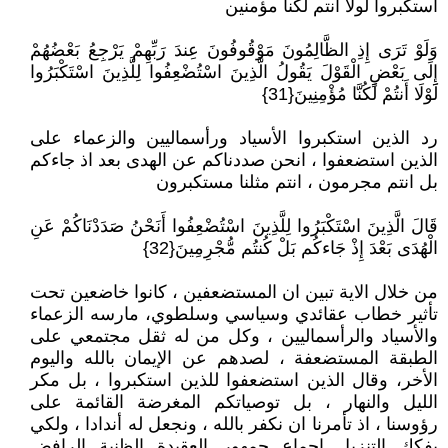
استكبروا لولا انتم لكنا مؤمنين
وَلَوْ تَرَى إِذِ الظَّالِمُونَ مَوْقُوفُونَ عِندَ رَبِّهِمْ يَرْجِعُ بَعْضُهُمْ
إِلَى بَعْضٍ الْقَوْلَ يَقُولُ الَّذِينَ اسْتُضْعِفُوا لِلَّذِينَ اسْتَكْبَرُوا
لَوْلَا أَنتُمْ لَكُنَّا مُؤْمِنِينَ{31}
رد الذين استكبروا الأسياد ورأسماليين والزعماء على
الذين استضعفوا ، انحن صددناكم عن الهدى بعد اذ جاءكم
بل انتم مجرمون ، انتم مثلنا مستكبرون
قَالَ الَّذِينَ اسْتَكْبَرُوا لِلَّذِينَ اسْتُضْعِفُوا أَنَحْنُ صَدَدْنَاكُمْ عَنِ
الْهُدَى بَعْدَ إِذْ جَاءكُم بَلْ كُنتُم مُّجْرِمِينَ{32}
من خلال الاية تبين ان المستضعفين ، كانوا خاضعين تحت
تأثير خطاب عقائدي وسياسي وسلطوي، مارسه الزعماء
والأسياد والرأسماليين ، وكل من له ثقل مجتمعي على
الطبقة المستضعفة ، لصدهم عن الإيمان بالله واليوم
الأخر، وقال الذين استضعفوا للذين استكبروا ، بل مكر
الليل والنهار ، بل توصياتكم المغرضة القائمة على
رؤوسنا ، اذ تأمرنا ان نكفر بالله ، ونجعل له أندادا ، ولكي
يفكك التنزيل إجماع جمهور العقيدة الظنية الرافض