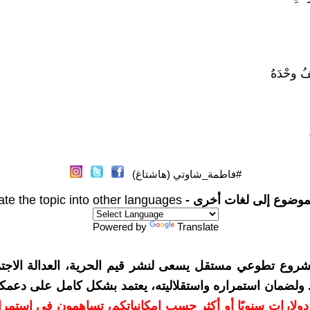
 وحْدَهُ
#فاطمة_شاوتي (هاشتاغ)
موضوع إلى لغات أخرى -
ate the topic into other languages
Powered by
Translate
شروع تطوعي مستقل يسعى لنشر قيم الحرية، العدالة الاجتم
. ولضمان استمراره واستقلاليته، يعتمد بشكل كامل على دعمك
دعمكم بمبلغ 10 دولارات سنويًا أو أكثر حسب إمكانياتكم، تساهمون في استم