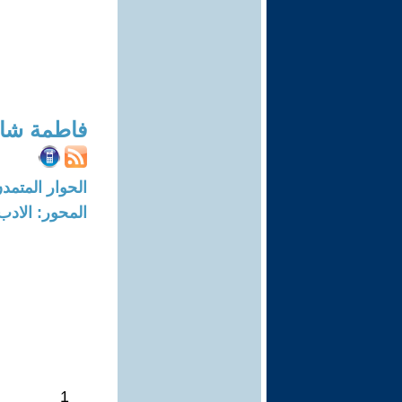
فاطمة شا
الحوار المتمدن-العدد: 7948 - 24
المحور: الادب
1