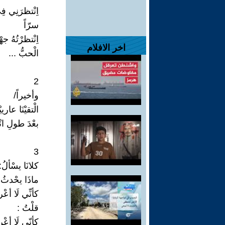
اِنْتظرَنِي فِي
سرّاً
اِنْتظرْتُهُ جهْ
اخر الافلام
الْحبُّ ...
2
وأخيراً/
الْتقيْنَا عارييْ
بعْدَ طولِ انْ
3
كلانَا يسْألُ:
ماذَا يحْدثُ.
كأنِّي لَا أعْر
قلْتُ :
كأنّي لَا أعْر