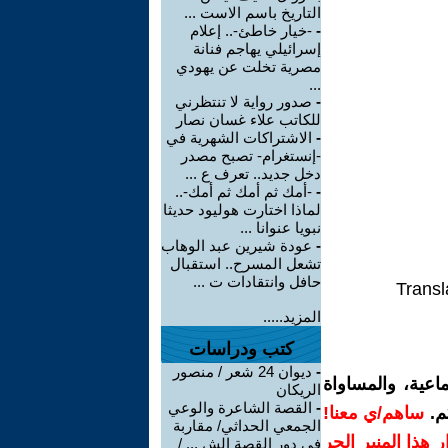
التاريخ باسم الاست ...
-
-خيار خاطئ-.. إعلام
إسرائيلي يهاجم فنانة
مصرية تخلت عن يهودي
...
-
صدور رواية لا تنتظرني
للكاتب علاء غسان نصار
-
الاشتراكات الشهرية في
-إنستغرام- تصبح مصدر
دخل جديد.. تعرف ع ...
-
-أمك ثم أمك ثم أمك-..
لماذا اختارت هوليود حديثا
نبويا عنوانا ...
-
عودة شيرين عبد الوهاب
تشعل المسرح.. استقبال
حافل وانتقادات ت ...
Transl
المزيد.....
كتب ودراسات
-
ديوان 24 شعر / منصور
اعية، والمساواة
الريكان
-
القصة الشاعرة والوعي
م.
ساهم/ي معنا!
الجمعي الحداثي/ مقاربة
رار هذا المنبر الحر
في دور القصة الش ... /