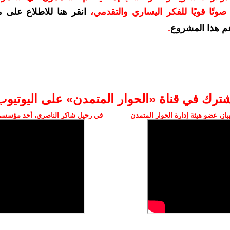
وتًا قويًا للفكر اليساري والتقدمي
،
انقر هنا للاطلاع على 
م هذا المشروع
.
شترك في قناة «الحوار المتمدن» على اليوتيوب
ز، عضو هيئة إدارة الحوار المتمدن
في رحيل شاكر الناصري، أحد مؤسسي 