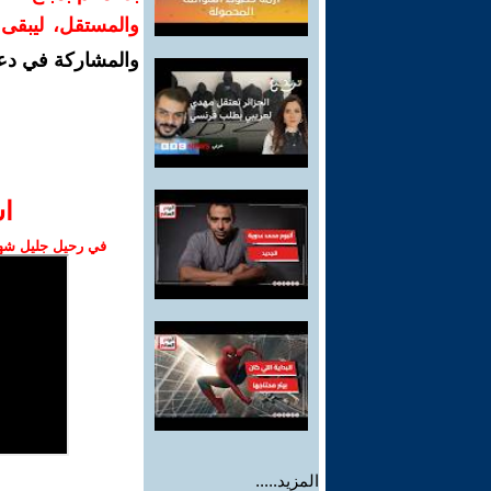
والمستقل، ليبقى ص
والمشاركة في دع
ا‫
في رحيل جليل شهبا
المزيد.....