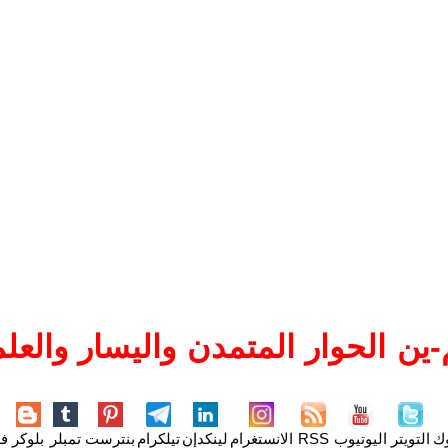
ين الحوار المتمدن واليسار والعلم
وك
التويتر
اليوتيوب
RSS
الانستغرام
لينكدإن
تيلكرام
بنترست
تمبلر
بلوكر
فل