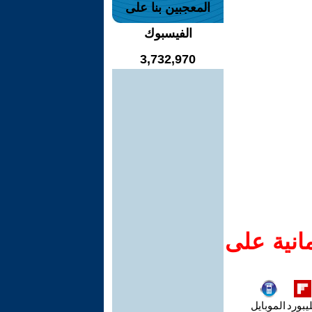
المعجبين بنا على
الفيسبوك
3,732,970
انية على
يبورد
الموبايل