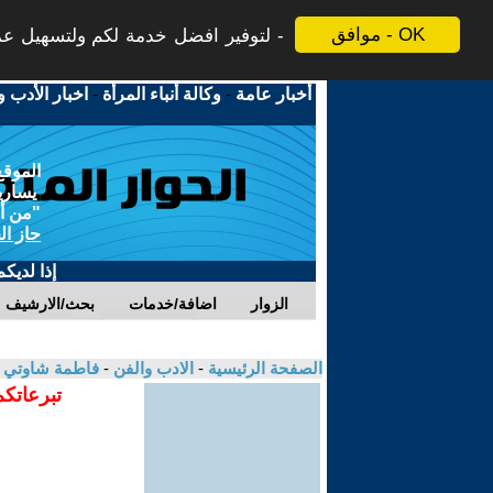
موافق - OK
لتوفير افضل خدمة لكم ولتسهيل عملي
أخبار عامة
-
وكالة أنباء المرأة
-
اخبار الأدب و
الموقع
يسارية
"من أج
حاز ال
إذا لديك
الزوار
اضافة/خدمات
بحث/الارشيف
الصفحة الرئيسية
-
الادب والفن
-
فاطمة شاوتي
تبرعاتكم