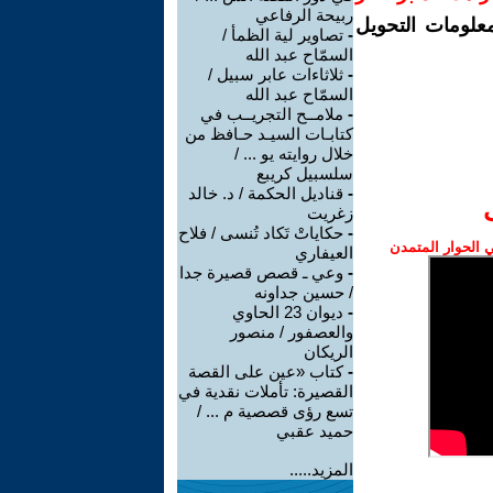
ربيحة الرفاعي
معلومات التحويل
-
تصاوير لية الظمأ /
السمّاح عبد الله
-
ثلاثاءات عابر سبيل /
السمّاح عبد الله
-
ملامــح التجريــب في
كتابـات السيـد حـافظ من
خلال روايته يو ... /
سلسبيل كريبع
-
قناديل الحكمة / د. خالد
زغريت
-
حكاياتْ تَكاد تُنسى / فلاح
الحوار المتمدن
العيفاري
-
وعي ـ قصص قصيرة جدا
/ حسين جداونه
-
ديوان 23 الحاوي
والعصفور / منصور
الريكان
-
كتاب «عين على القصة
القصيرة: تأملات نقدية في
تسع رؤى قصصية م ... /
حميد عقبي
المزيد.....