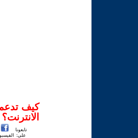
كيف تدعم-
الانترنت؟
تابعونا
على:
الفيسب