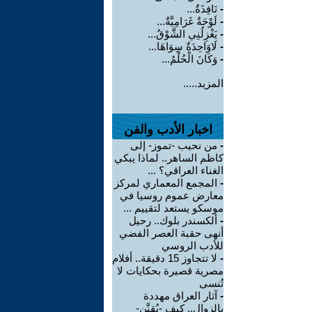
-
نَافِذَةٌ...
-
لَوْحَةٌ غَرَامِيَّةٌ...
-
يَغْزِلُنِي الشَّوْقُ...
-
لَاوَاحِدَةٌ سِوَاهَا...
-
وَكَانَ الْحُلْمُ...
المزيد.....
اخبار الأدب والفن
-
من نحيب -تموز- إلى
كاظم الساهر.. لماذا يبكي
الغناء العراقي؟ ...
-
المجمع المعماري لمركز
معارض عموم روسيا في
موسكو يستعد لتقييم ...
-
ألكسندر بلوك.. رحيل
أنهى حقبة العصر الفضي
للأدب الروسي
-
لا تتجاوز 15 دقيقة.. أفلام
مصرية قصيرة بحكايات لا
تُنسى
-
آثار العراق مهددة
بالزوال.. كيف -يُقنَّن-