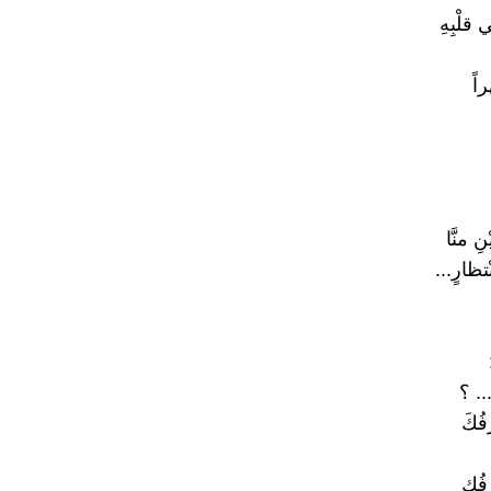
 قلْبِهِ
راً
نِ منَّا
تظارٍ...
.. ؟
فُكَ
فُكِ