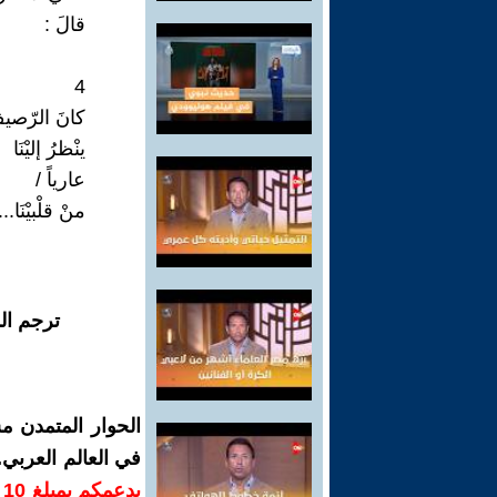
قالَ :
4
كانَ الرّصيفُ
ينْظرُ إليْنَا
عارياً /
منْ قلْبيْنَا...
ترجم ال
الحوار المتمدن م
في العالم العربي
ب