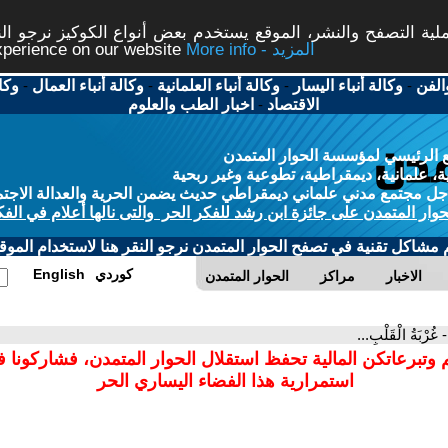
ة التصفح والنشر، الموقع يستخدم بعض أنواع الكوكيز نرجو النق
More info - المزيد
experience on our website
الفن
-
وكالة أنباء اليسار
-
وكالة أنباء العلمانية
-
وكالة أنباء العمال
-
وكا
الاقتصاد
-
اخبار الطب والعلوم
 الرئيسي لمؤسسة الحوار المتمدن
، علمانية، ديمقراطية، تطوعية وغير ربحية
ل مجتمع مدني علماني ديمقراطي حديث يضمن الحرية والعدالة الاجتم
حوار المتمدن على جائزة ابن رشد للفكر الحر والتى نالها أعلام في الفك
م مشاكل تقنية في تصفح الحوار المتمدن نرجو النقر هنا لاستخدام الموقع
كوردي
English
الاخبار
مراكز
الحوار المتمدن
- غُرْبَةُ الْقَلْبِ...
 وتبرعاتكن المالية تحفظ استقلال الحوار المتمدن، فشاركونا 
استمرارية هذا الفضاء اليساري الحر