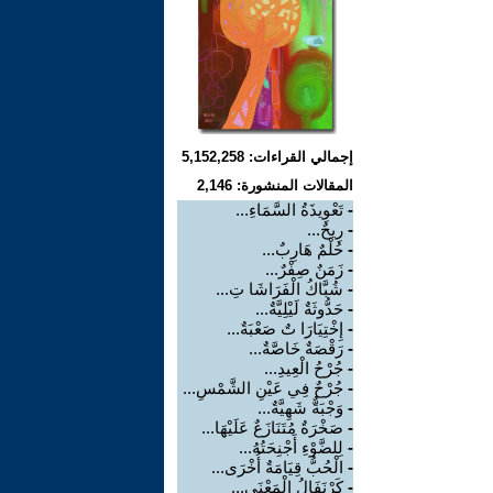
إجمالي القراءات: 5,152,258
المقالات المنشورة: 2,146
-
تَعْوِيذَةُ السَّمَاءِ...
-
رِيحٌ...
-
حُلْمٌ هَارِبٌ...
-
زَمَنٌ صِفْرٌ...
-
شُبَّاكُ الْفَرَاشَا تِ...
-
حَدُّوثَةٌ لَيْلِيَّةٌ...
-
إِخْتِيَارَا تٌ صَعْبَةٌ...
-
رَقْصَةٌ خَاصَّةٌ...
-
جُرْحُ الْعِيدِ...
-
جُرْحٌ فِي عَيْنِ الشَّمْسِ...
-
وَجْبَةٌّ شَهِيَّةٌ...
-
صَخْرَةٌ مُتَنَازَعٌ عَلَيْهَا...
-
لِلضَّوْءِ أَجْنِحَتُهُ...
-
الْحُبُّ قِيَامَةٌ أُخْرَى...
-
كَرْنَفَالُ الْمَعْنَى...