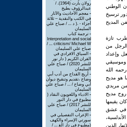
رولان بارت (1964). /
ن الوطني
عبدالرؤوف بطيخ
-
معجم الأحاديث والآثار
دور ترسيخ
في الكتب والنقدية – ثلاثة
ن المديح
أجزاء - .( د ... / صباح علي
السليمان
-
ترجمة كتاب
طرب تازة
Interpretation and social
criticism/ Michael W ... /
الرجل من
صباح علي السليمان
عل وإعداد
-
السياق الافرادي في
القران الكريم ( دار نور
 وموسيقي
للنشر 2020) / صباح علي
السليمان
رحمه الله
-
أريج القداح من أدب أبي
ا هو مديح
وضاح ،تقديم وتنقيح ديوان
أبي وضاح / ... / صباح علي
 من مريدي
السليمان
 روح مديح
-
الادباء واللغويون النقاد (
مطبوع في دار النور
ان يقيمها
للنشر 2017) / صباح علي
ر في عشق
السليمان
-
الإعراب التفصيلي في
أندلسية،
سورتي الإسراء والكهف
ها، الذين
(مطبوع في دار الغ ... /