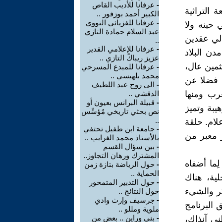
-
عرفانا للأديب القاص
 التراثية
الكبير أحمد بوزفور ..
-
عرفانا للفزيائي النووي
 حينه ولا
عبد السلام حمادة التازي
الي عقدين
..
-
عرفانا للإعلامي القدير
دن البلاد
عزيز ريباكً التازي ..
تثمين عال،
-
عرفانا للمبدع المسرحي
محمد بلهيسي ..
، فضلا عن
-
الى روح عبد اللطيف
رب ومنها
الدقشي ..
-
قبيلة البرانس بعيون أو
يبة وتميز
نص بحثي تاريخي مُؤسِّس
..
ام. حلقة
-
جامعة ابن طفيل تحتفي
 معبر من
بالأستاذ محمد الغرايب ..
-
بين سؤال القسم
المشترك ورهان التجاوز..
ما أضفاه
-
حول الرياضة بتازة زمن
الحماية ..
ية، هناك
-
حول التدبير المتمحور
له الذي وافته المنية بتازة ربيع سنة 2008. ُيذكر والشيء
حول النتائج ..
-
جرسيف وإرث وادي
 البرنامج
ملوية ومللو ..
-
بني وراين .. بعض من
ي آنذاك،