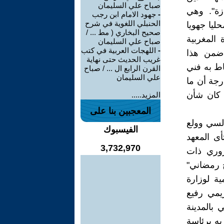
صباح علي السليمان
زة". وهي
-
جهود الامام ابن رجب
الحنبلي اللغوية في شرح
ليا جهويا
صحيح البخاري ( مط ... /
 المغربية
صباح علي السليمان
-
اللهجات العربية في كتب
ضمن هذا
غريب الحديث حتى نهاية
حاط به فني
القرن الرابع ال ... / صباح
علي السليمان
رجة أن ما
 كان شأن
المزيد.....
المعجبين بنا على
لسي وولع
الفيسبوك
أى المعهد
3,732,970
زوري ذات
 رمضاني"
ية لوزارة
ريمي رفيع
لغيساسي بالمدينة
به برئاسة