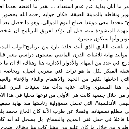
در ما أبان بداية عن عدم استعداد ... بقدر ما اقنعته بعدما ا
ير ونقاطه بالمدينة العتيقة. فكان جوابه رحمه الله بحضور نج
" محددا معي موعدا صباح اليوم الموالي. وهو ما حصل بعد 
مهمة المنشودة منه، قبل أن نؤكد لفريق البرنامج ان شخصي
وير وأنها ستكون متميزة.
 بلغيت التازي الذي أثث حلقة تازة من برنامج"ابواب المد
مواليد نهاية ثلاثينات القرن الماضي بمستوى دراسي معبر قب
ج في عدد من المهام والأدوار الادارية هنا وهناك، الا ان ما 
شقه المبكر لكل ما هو تراث فني مغربي اصيل، وبخاصة ط
لتي احاطها بكثير من الجهد والاهتمام والبناء والإغناء والغي
ى هذا المستوى وذاك. عناية بدأت منذ ستينات القرن الم
ر من خلال جمعية كانت هي الأولى من نوعها محليا في هذا الا
يقى الأندلسية"، التي تحمل مسؤولية رئاستها منذ نهاية سبعي
ى مطلع تسعيناته. وفضلا عن طرب الآلة كان الحاج محمد بل
ا فاعلا في حقل فني المديح والسماع، بل يسجل له أنه كان
أطيره من خلال ما كان عليه من مشاركات هنا وهناك، ضمن 