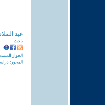
عبد السلام 
باحث
الحوار المتمدن-العدد: 7937 - 4
المحور: دراسا