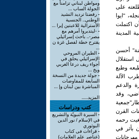
ومواطن لبناني تزامناً مع
طلعته على
الجولة الساب ...
-
رفضتا ترديد النشيد
له، "ايوا
الوطني.. الجنسية
أن اكتملت
الأسترالية للاعبتين إيرا ...
-
-ليتدبروا أمرهم مع
ة المدينة
مصر-.. باحث إسرائيلي
يقترح خطة لفصل غزة ن
...
ينة" أحسن
-
الطيران المروحي
ل استقلال
الإسرائيلي يحلق في
أجواء ريف درعا الغربي
طبعه وطبع
ويخ ...
-
جولة جديدة من النسخة
رب الآلة
السابعة للمفاوضات
رة والدعم
المباشرة بين لبنان وإ ...
اضي، وقد
المزيد.....
طار"جمعية
كتب ودراسات
نات القرن
-
السيرة النبويّة والتشريع
غيت رحمه
في الإسلام / نور الدين
البوثوري
 بأثر في
-
قراءات فى كتاب
مهرجانات
(عناصر علم العلامات)