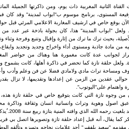
قناة الثانية المغربية ذات يوم، ومن ذاكرتها الجميلة الماتعة
لرفيعة المستوى، برنامج موسوم ب"ابواب لمدينة" وقد كان في
لآن بوقع خاص في ارشيف المغاربة الاعلامي المرئي قبل حو
ولعل "ابواب المدينة" هذا، كان بجولة باذخة عبر عدد من م
لأصيلة، بحيث ترك ما ترك من إثارة وإقبال وتتبع وفرجة وثناء و
ليه من مادة جاذبة ومستوى أداء واخراج وجديد وتجديد وايقاع
راز لجوانب عدة كانت مغمورة هنا وهناك من حواضر المغ
. ولعل حلقة تازة كما تحضر في ذاكرة أهلها، كانت بشموخ وه
وف ومساحة تراث مادي ولامادي فضلا عن فن وعلم وأدب وأعل
والي عقدين من الزمن عن إعدادها وتقديمها، لا تزال بقدر
ة واهتمام على"اليوتوب".
ن وجوه تازة التي كانت بتوقيع خاص في حلقة تازة هذه، لِ
عبق اصول وهوية وتراث وانسانية انسان وثقافة وذاكرة محل
الحاج محمد بلغيت رحمه ال
ر كما يقال، أنه قبل إعداد حلقة تازة وتصويرها اتصل بي فريق
مه "سعيد بلفقير" أحد علامات نجاحه وتميزه وتألقه الوطن