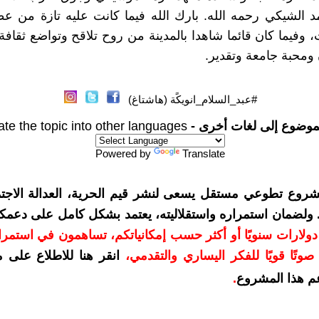
مد الشيكي رحمه الله. بارك الله فيما كانت عليه تازة من ع
، وفيما كان قائما شاهدا بالمدينة من روح تلاقح وتواضع ثقاف
ومحبة جامعة وتقدير.
#عبد_السلام_انويكًة (هاشتاغ)
موضوع إلى لغات أخرى -
ate the topic into other languages
Powered by
Translate
شروع تطوعي مستقل يسعى لنشر قيم الحرية، العدالة الاجتم
. ولضمان استمراره واستقلاليته، يعتمد بشكل كامل على دعمك
دعمكم بمبلغ 10 دولارات سنويًا أو أكثر حسب إمكانياتكم، تساهمون في استم
وتًا قويًا للفكر اليساري والتقدمي
،
انقر هنا للاطلاع على 
م هذا المشروع
.