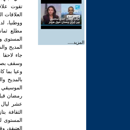
تقوت علاق
العلاقات ا
ووطنيا، لد
مطلع ثمان
المستوى وذا
المزيد.....
المديح وال
جاء لاحقا
وسقف بصمة
وعيا بما 
بالمديح وا
الموسيقي 
رمضان قبل
عشر ليال و
الثقافة بت
العتيقة، و