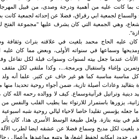
ت بما كانت عليه من أهمية ودرجة وصدى، من قبيل المهرجا
 والسماع لجمعية ابي رقراق، فضلا عن إحداثه لجمعية كانت ب
عاع، وهي الجمعية التي كان يشرف عليها "مجموعة الفتح لف
زة".
ان عليه الحاج محمد بلغيت في علاقته بتراث وثقافة و
ومديحها وسماعها في سنواته الأولى، وبعض مما كان عليه 
الأثاث عندما جعل بيته لسنوات وسنوات قبلة لكل تفاعل وف
وتمرين وإغناء واستقبال وبرمجة...، وكذا ملتقى لكل مثقف
ل مناسبة مناسبة كما هو غير خاف عن كثير. علما أنه ولد 
تقاليد وعادات أصيلة تازية، ضمن أجواء روحية تحديدا منها م
يد دينية وتراتيل قرآنيةوسماع. كيف لا ووالده رحمه الله كان
وزانية، يزورها باستمرار للارتواء بما يطيب القلب والنفس من
ما جعله يؤسس تقليدا خاصا لاحياء ليالي روحية شبه اسبوعية ك
م في بيته بتازة. ولعل طبيعة الوسط الأسري هذا، كان بأث
 بلغيت لكل مديح وسماع فضلا عن عشقه ايضا لطرب الآلة ال
 في حدود إمكانه لحفظ اشعارها وتتبع مواعيدها وأعمال رجالات