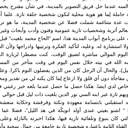
السه عندما حل فريق التصوير بالمدينة، في شأن مقترح ي
ة حاملة لِما هو هوية محلية لتكون شخصية حلقة تازة. علما أن
ت عدة متناغمة شملت فضلا عن شخصية المدينة، ما هو ترا
الم أثرية وشخصيات تازية عمومية وفنون وأدب وأبحاث وغير
على برنامج أبواب المدينة هذا، اسم "الحاج محمد بلغيت" قبل
 استشارة له. وعليه، لتأكيد الفكرة وترتيبها وادراجها ولأن ال
ليوم الموالي مباشرة لضيق الوقت، كنت مضطرا لزيارة ال
ه الله في بيته خلال نفس اليوم في وقت متأخر من المسا
ل)، والحال أن الرجل كان من الذين يفضلون النوم باكرا. وعلي
مفاجأة دون أي قلق ولا ازعاج لِما كان يكنه لي من تقدير ومحبة
اص لدي ايضا. هكذا حصل ما حصل عندما بلغه خبر رغبتي في
ويهم تازة عبر ابنه السي نور الدين بلغيت ذات ليل قبل حوالي
 استقبلني بابتسامة معهودة ونكتة وقرفشة وحكاية منعشة، 
 " اشنو بغيتي عندى أولد انويكًة في هذ الليل"، فضلا عما
ي كان بنبوغ وتلقائية تازية فيها، هكذا اخبرته بالنازلة وعلى
لقناة الثانية باعتباره شخصية تازية جامعة بين جمال سحنة وأن