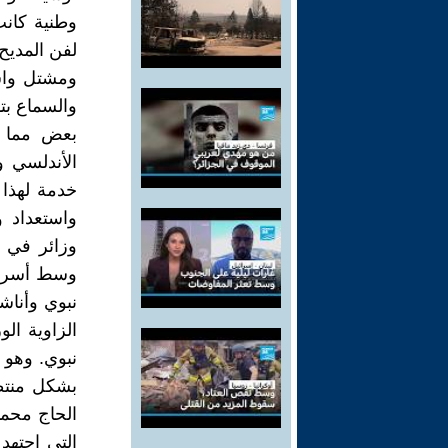
وطنية كان
لفن المديح
ومشتل واش
والسماع بتا
بعض مما ك
الأندلسي 
خدمة لهذا 
واستعداد 
وزائر في ك
وسط أسرة ب
نبوي وأناش
الزاوية ال
نبوي. وهو 
بشكل منتظ
الحاج محمد
التي اجتهد