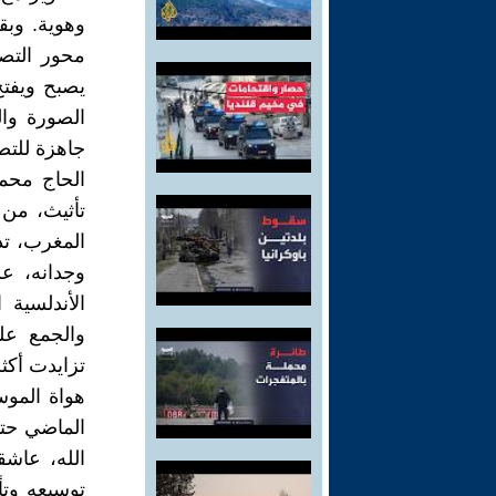
وهوية. وبق
محور التصو
يصبح ويفتح
الصورة وال
جاهزة للتص
الحاج محمد
تأثيث، من 
المغرب، تدر
وجدانه، ع
الأندلسية ا
والجمع عل
تزايدت أكث
هواة الموس
الماضي حت
الله، عاشق
توسيعه وت