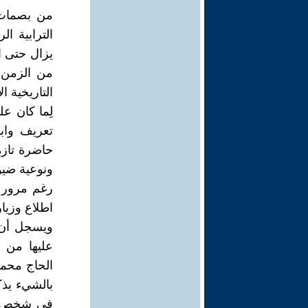
من بصمات ال
الترابية ا
يزال حتى ا
من الزمن. 
التاريخية ا
لِما كان ع
تعريف واب
حاضرة تازة
ونوعية ضي
رغم مرور ح
اطلاع وزيار
ويسجل أن م
عليها من 
بالشيء يذك
في شخص مقد