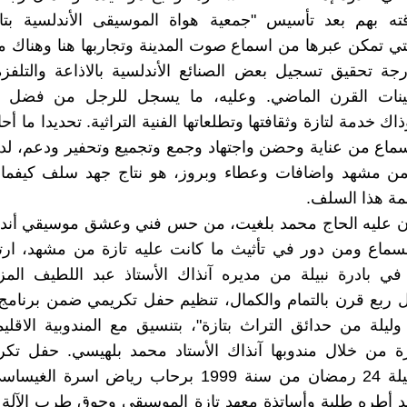
ته بهم بعد تأسيس "جمعية هواة الموسيقى الأندلسية بتا
لتي تمكن عبرها من اسماع صوت المدينة وتجاربها هنا وهناك مح
رجة تحقيق تسجيل بعض الصنائع الأندلسية بالاذاعة والتلفزة
ينات القرن الماضي. وعليه، ما يسجل للرجل من فضل 
ك خدمة لتازة وثقافتها وتطلعاتها الفنية التراثية. تحديدا ما أ
سماع من عناية وحضن واجتهاد وجمع وتجميع وتحفير ودعم، لد
 من مشهد واضافات وعطاء وبروز، هو نتاج جهد سلف كيفما
 هذا السلف.
كان عليه الحاج محمد بلغيت، من حس فني وعشق موسيقي أند
لسماع ومن دور في تأثيث ما كانت عليه تازة من مشهد، ارت
في بادرة نبيلة من مديره آنذاك الأستاذ عبد اللطيف الم
 ربع قرن بالتمام والكمال، تنظيم حفل تكريمي ضمن برنامج
ليلة من حدائق التراث بتازة"، بتنسيق مع المندوبية الاقليم
ازة من خلال مندوبها آنذاك الأستاد محمد بلهيسي. حفل تك
المستوى ليلة 24 رمضان من سنة 1999 برحاب رياض اسرة ا
قد أطره طلبة وأساتذة معهد تازة الموسيقي وجوق طرب الآلة 