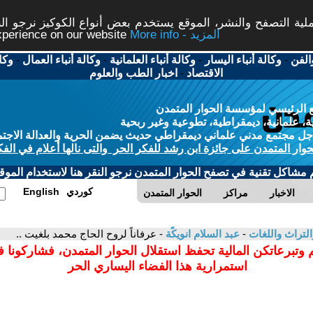
ة التصفح والنشر، الموقع يستخدم بعض أنواع الكوكيز نرجو النق
More info - المزيد
experience on our website
الفن
-
وكالة أنباء اليسار
-
وكالة أنباء العلمانية
-
وكالة أنباء العمال
-
وكا
الاقتصاد
-
اخبار الطب والعلوم
 الرئيسي لمؤسسة الحوار المتمدن
، علمانية، ديمقراطية، تطوعية وغير ربحية
ل مجتمع مدني علماني ديمقراطي حديث يضمن الحرية والعدالة الاجتم
حوار المتمدن على جائزة ابن رشد للفكر الحر والتى نالها أعلام في الفك
م مشاكل تقنية في تصفح الحوار المتمدن نرجو النقر هنا لاستخدام الموقع
كوردي
English
الاخبار
مراكز
الحوار المتمدن
التراث واللغات
-
عبد السلام انويكًة
- عرفاناً لروح الحاج محمد بلغيت ..
 وتبرعاتكن المالية تحفظ استقلال الحوار المتمدن، فشاركونا 
استمرارية هذا الفضاء اليساري الحر