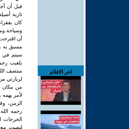
قبل أن أج
تازية أصيل
كان بفقرا
وسياحة ومع
أن اقترحت 
مسبق به ولا
سيتم في ا
بلغيت رحم
منتصف اللي
اخر الافلام
لزيارتي من 
من مكان خ
لأمر يهمه 
الزمن، وقد
رحمه الله:
الحرجات الت
لتصوير مع ا