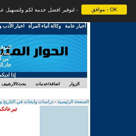
موافق - OK
لتوفير افضل خدمة لكم ولتسهيل عملي
أخبار عامة
-
وكالة أنباء المرأة
-
اخبار الأدب و
الموقع
يسارية
"من أج
حاز ال
إذا لديك
الزوار
اضافة/خدمات
بحث/الارشيف
الصفحة الرئيسية
-
دراسات وابحاث في التاريخ و
تبرعاتكم