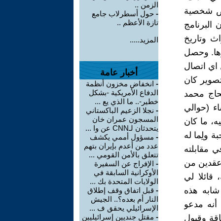
الزمن ..
خص شخصية
-
حول أسطرلاب جامع
تازة الأعظم ..
 البرنامج
ث وتاريخ
المزيد.....
ها. وحصل
 اي اتصال
أخبار عامة
تصوير كان
-
انخفاض مخزون أنظمة
الدفاع الأمريكية -بشكل
حاج محمد
خطير-.. ما الذي يع ...
ء (حوالي
-
نجلا الزعيم الباكستاني
المسجون عمران خان
ه، ما كان
يتحدثان لـCNN عن وا ...
 ولِما له
-
مسؤول أممي يكشف
عدد من أعدم بإيران بتهم
 مقابلته
تتعلق بالأمن القومي ...
 عقدين من
-
الإفراج عن السفيرة
الأوكرانية السابقة في
قائلا لي
الولايات المتحدة بك ...
 شابه هذه
-
قبل اتفاق وقف إطلاق
النار أم بعده؟.. الجيش
 أنه مدعو
الإسرائيلي يحقق ف ...
-
مقتل جنديين إسرائيليين
اقة وقبول