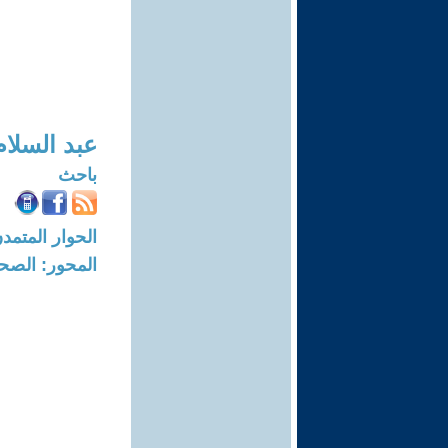
عبد السلام 
باحث
الحوار المتمدن-العدد: 7931 - 24
المحور: الصحا