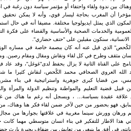
هناك بين ندوة ولقاء واحتفاء أو مؤتمر سياسة دون رغبة في ا
مؤخرا أن المغرب بحاجة ليسار قوي، وأنه لا يمكن تحقيق د
لمكون الذي يمثل ايديولوجيا مختلفة. مضيفا أنه في حال استم
لعمومية والخدمات الصحية والأساسية والقضاء على فكرة ال
الانسانية، سنكون مقبلين على "حتف حضاري".
لكًحص" الذي قيل عنه أنه كان ببصمة خاصة في مساره الوزا
نسان مثقف وطرح في كل لقاء ونقاش ومقال ومقام رصين. ومن
مج على القناة الثانية لا يزال بحفظ لدى"غوغل"، وقد عاد 
د الله العروي الصحافي محمد الكًحص، لنقاش كثيرا ما 
مس، من قضايا كبرى جوهرية واستراتيجية في بناء مشر
 قبيل قضية التعليم والمواطنة وتنظيم الدولة والمرأة وال
علاقة عقيدة بسياسة… ، ويسجل أنه رغم ما هناك من غي
ابق، فهو بحضور من حين لآخر ضمن لقاء فكر هنا وهناك، من 
م ورهان وورش سينما مغربية في علاقتها بجوارها من مجال.
ي هذا الاطار للتفكير في بناء انسان متوسطي مهما كانت ج
يانته، في أفق ما ينبغي من تعايش بين ضفاف بحيرة بإرث ح