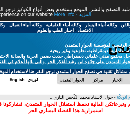
ة التصفح والنشر، الموقع يستخدم بعض أنواع الكوكيز نرجو النق
More info - المزيد
experience on our website
الفن
-
وكالة أنباء اليسار
-
وكالة أنباء العلمانية
-
وكالة أنباء العمال
-
وكا
الاقتصاد
-
اخبار الطب والعلوم
 الرئيسي لمؤسسة الحوار المتمدن
، علمانية، ديمقراطية، تطوعية وغير ربحية
ل مجتمع مدني علماني ديمقراطي حديث يضمن الحرية والعدالة الاجتم
حوار المتمدن على جائزة ابن رشد للفكر الحر والتى نالها أعلام في الفك
م مشاكل تقنية في تصفح الحوار المتمدن نرجو النقر هنا لاستخدام الموقع
كوردي
English
الاخبار
مراكز
الحوار المتمدن
 انويكًة
- حول الأستاذ محمد الكًحص التازي ..
 وتبرعاتكن المالية تحفظ استقلال الحوار المتمدن، فشاركونا 
استمرارية هذا الفضاء اليساري الحر