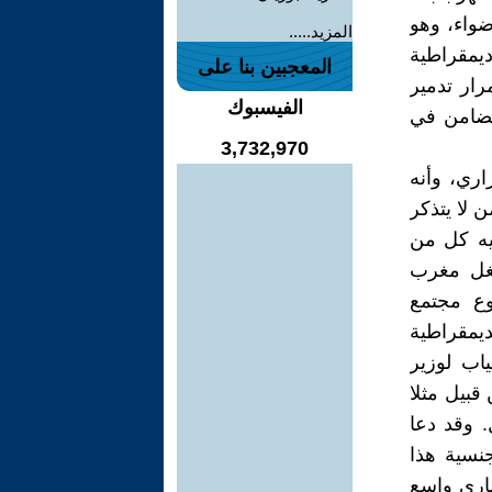
ضواء، وهو
المزيد.....
يمقراطية
المعجبين بنا على
رار تدمير
الفيسبوك
تضامن في
3,732,970
ري، وأنه
 لا يتذكر
فيه كل من
شغل مغرب
وع مجتمع
ديمقراطية
اب لوزير
قبيل مثلا
 وقد دعا
نسية هذا
ضاري واسع