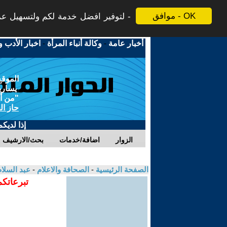
موافق - OK
لتوفير افضل خدمة لكم ولتسهيل عملي
أخبار عامة
-
وكالة أنباء المرأة
-
اخبار الأدب و
الموقع
يسارية
"من أج
حاز ال
إذا لديك
الزوار
اضافة/خدمات
بحث/الارشيف
الصفحة الرئيسية
-
الصحافة والاعلام
-
عبد السلام
تبرعاتكم