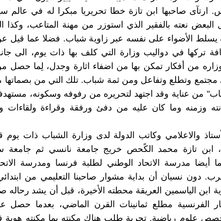
ارتآى صاحبها ابن تازة خطا تحريريا مبكرا له في عالم سي
البعض نعته بالفقير الذي استوزر من مهنة المتاعب، وكذا ال
لط الأضواء على نفسه عبر زاوية شباب. فضلا عما قيل عن أ
ة تركها في دواليب وزارة التي كلف بها ذات يوم، الى جان
زاره من أفكار تمكن بها من اضفاء اثارة وجدل، لِما حصل م
جتمع وتطلع وتفاعل ومن ثمة شباب. تلك التي من بصماتها م
اب" من عناية وقد اجتهد لتحريره من رفوفه وسكونه، مستهدف
انته وزمنه وما كان عليه من دفئ ورفقة وقراءة ولقاءات و
ستاذ والاعلامي وكاتب الدولة لدى وزارة الشباب ذات يوم 
، ابن تازة محمد الكًحص خريج جامعة نانسي ثم جامعة س
ما أيضا مدرسة الاتحاد الوطني لطلبة فرنسا ومدرسة الاتح
رب. دون نسيان أن بداية مشوار صاحبنا التعليمي من ابتدائ
وية ابن الياسمين العريقة محطته الأخيرة، قبل أن يشد رحاله 
ار الفرنسية مطلع ثمانينات القرن الماضي، بعدما حصل ع
تخصص علوم رياضية. تجربة طلب هناك مكنته بما مكنته هوية