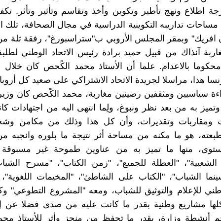
ة اطلاع ونهج تأطير وتكوين وأخذ وتقاسم وتأثير وتأثر. تكف
مساحات تداريبه التكوينية الدراسية في مجال الصحافة، تلك ا
افريك" وبمقر المجلس الأروبي ب"ستراسبورغ"، رفقة ثلة من
غاربة آنذاك من قبيل حميد برادة رئيس الاتحاد الوطني لطلب
حكوما بالاعدام. علما أن الأستاذ محمد الكًحص كان خلال 
سا هذا، مراسلا لجريدة الاتحاد الاشتراكي على صعيد كل أروبا ا
ءة سياسيين ومثقفين رصينين مغاربة، محمد الكًحص كان وزيرا 
 وتميز به من بعد نظر ونبوغ، ولِما انتهى اليه من اجتهادات كا
ات ومقاربات وتقديرات، وأن كل هذا وذلك من مكامن وشجا
عته، هو ما مكنه من مساحة أثر نتيجة ما بلوره وانجبه من
ستوى، منها ما تميز به من عناوين طموحة غير مسبوقة
الشعبية"، "العطلة للجميع"، "زمن الكتاب"، "مسرح الشباب
نما الشباب"، "الكتاب على الشاطئ"، "المخيمات اللغوية"،
طني للإعلام والتوثيق للشباب، ومعه "المشروع التطوعي" وك
لها مشاريع وطنية بقدر ما كانت عليه من صدى فضلا عن إغن
 أنشطة وزارة، بقدر ما تحفظ من منجز وأثر للأستاذ محم