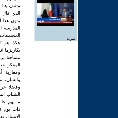
مثقف هنا و
الذي قال 
بدون هذا ا
المدرسة ا
المجتمعات 
المزيد.....
هكذا هو "ا
بكاريزما ا
مساحة برنا
المفكر عب
ومغاربة أ
وانسان، من
وفضلا عن 
الشباب الس
ما يهم عال
ذات يوم ف
الانسان ود