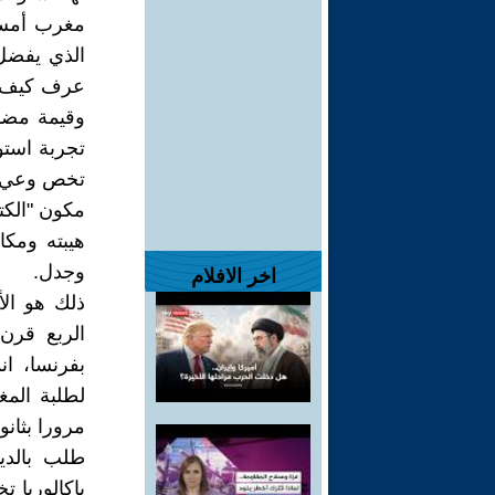
مغرب أمس. 
الذي يفضل 
عرف كيف يس
وقيمة مضاف
تجربة استو
تخص وعي م
مكون "الكت
هيبته ومك
وجدل.
اخر الافلام
ذلك هو الأ
الربع قرن
بفرنسا، ان
لطلبة المغ
مرورا بثان
طلب بالدي
باكالوريا 