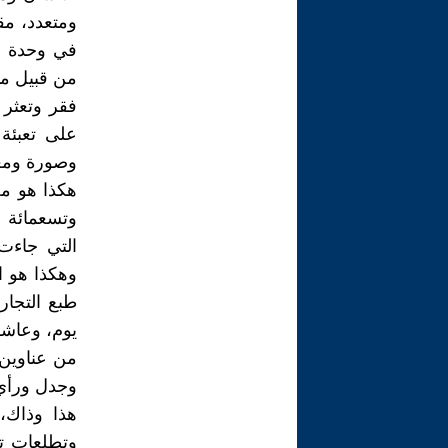
ومتعدد، مق
في وحدة أ
من قبيل م
فقر وتعثر 
على تعبئة
وصورة ومعه
هكذا هو مح
وتسعمائة 
التي جاءت
وهكذا هو ا
طبع التجار
يوم، وعاش
من عناوين 
وجدل ورأي.
هذا وذاك،
وتطلعات تن