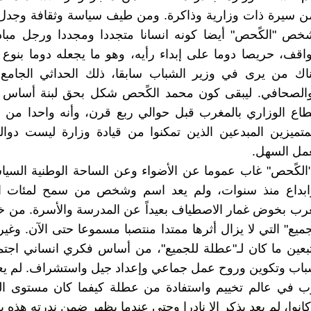
ن سيرة ذات وزارية وذاكرة. ومن طيف سياسة وثقافة وجدل
ص "الكًحص" أيضا كونه انسانا متجددا ومجددا ورجل مباد
قف، حريصا دوما على إبداء رأيه، وهو ما يجعله دوما بنوع
اك من يرى في وزير الشباب سابقا، ذلك الحداثي الجامع 
الصحافي. ليبقى كون محمد الكًحص شكل بحق لبنة أساس
اع الوزاري بالمغرب قبل حوالي ربع قرن، وأنه واحدا من ا
لمتميزين المبدعين الذين تمكنوا من قيادة وزارة ليست دواليب
عمل السهل.
لكًحص" غاب عموما عن الأضواء وعن الساحة الوطنية السياس
بداع منذ سنوات، ولم يعد اسم وشخص من سمح لمئات ا
رب بخوض غمار الاصطياف بعيداً عن المدرسة والأسرة. من خ
جميع" التي لا يزال أثرها ممتدا منتصبا مسموعا حتى الآن. وغ
بعين ما كان لـ"عطلة للجميع"، من أساس فكري انساني اجتم
باب وتكوين وروح عمل جماعي وإعداد جيل واستشراف. لم 
 في عالم تخييم واستفادة من عطلة كيفما كان مستوى ال
 كانوا، لم يعد يذكر الا نادرا وحتى عندما يظهر ضمن ندرته هذه 