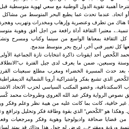
ترحا أهمية تقوية الدول الوطنية مع سعي لهوية متوسطية قبل
و اتحاد. عندما تحدث عما يطبع البحر المتوسط من مشاكل و
ا هناك من تطرف وعنصرية وإرهاب ومخدرات وتهريب وهجرة
تنمية..، معتبرا الثقافة أداة رافعة من اجل أفق وهوية متو
 كل الثقافة بمعناها الواسع من سينما وكتاب ومسرح وتش
ا كل تعبير فني آخر، لربح بحر متوسط مندمج.
مد الكًحص أحد ايقونات ذاكرة انتخابات تازة الجماعية الأول
وستة وسبعين، ضمن ما يعرف لدى جيل الفترة ب"الانطلاقة 
 بعد حدث المسيرة الخضراء ومغرب مطلع سبعينات القرن
لكًحص الذي تشبع بفكر واشتراكية أروبا الشمالية الديمقراطية 
ب الاسكندنافية، وعضو المكتب السياسي لحزب الاتحاد الاش
ق نصوص الرواية وفكر عبد الله العروي وطروحات محمد كًس
غير خافية، كانت بما كانت عليه من هيبة نظر وعلم وفكر و
 وهكذا هو "الكًحص" الذي بقوة وطاقة فكر وتحليل وترافع 
 من قضايا صحافة واديولوجيا وهوية وفكر ومرجعيات وف
مية ورؤية ومقترح..، عرض له حول هذا وذاك قد يمتد لساعا