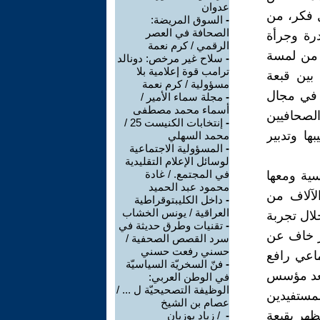
عدوان
 فكر، من
-
السوق المريضة:
الصحافة في العصر
رة وجرأة
الرقمي / كرم نعمة
 من لمسة
-
سلاح غير مرخص: دونالد
ترامب قوة إعلامية بلا
بين قبعة
مسؤولية / كرم نعمة
 في مجال
-
مجلة سماء الأمير /
أسماء محمد مصطفى
لصحافيين
-
إنتخابات الكنيست 25 /
ها وتدبير
محمد السهلي
-
المسؤولية الاجتماعية
لوسائل الإعلام التقليدية
في المجتمع. / غادة
ية ومعها
محمود عبد الحميد
لآلاف من
-
داخل الكليبتوقراطية
العراقية / يونس الخشاب
لال تجربة
-
تقنيات وطرق حديثة في
ير خاف عن
سرد القصص الصحفية /
حسني رفعت حسني
اعي رافع
-
فنّ السخريّة السياسيّة
يعد مؤسس
في الوطن العربي:
الوظيفة التصحيحيّة ل ... /
مستفيدين
عصام بن الشيخ
يظهر بقبعة
-
‏ / زياد بوزيان