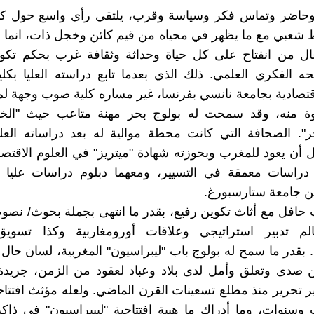
اضر وتماس فكر وسياسة وقرب، يلتقي رأي واسع حول كو
شعبي مع ما يظهر في محياه من قيم كائن وخجل ذات، انما م
ال من انفتاح على كل حياة وحداثة وثقافة غرب بحكم تكوين
ه الفكري العلمي. ذلك الذي بعدما تابع دراسته العليا بكل
اقتصادية بجامعة نانسي بفرنسا، غير مساره كلية صوب وجهة لم
ة منه، وقد سمحت له بولوج بحر مهنة متاعب حيث "ال
حر". الصحافة التي كانت محطة موالية له بعد دراساته الع
ل أن يعود للمغرب وبحوزته شهادة "ميتريز" في العلوم الاقتصا
دراسات معمقة في التسيير، ومعهما دبلوم دراسات عليا
ن جامعة ستارسبورغ.
حافل مع أثاث تكوين رفيع، بقدر ما انتهى بجملة بحوث/ نص
لعالم تدبير استراتيجي وعلاقات أورومغاربية وكذا تسو
 بقدر ما سمح له بولوج باب "ليبراسيون" المغربية، لسان حا
 صدى وتعلق وأمل لدى بلاد وعباد لعقود من الزمن، جريدة 
تحرير منذ مطلع تسعينات القرن الماضي. ولعله مؤثث افتتاح
 وسنوات، وما أدراك ما هيبة افتتاحية "ليبيراسيون" في ذا