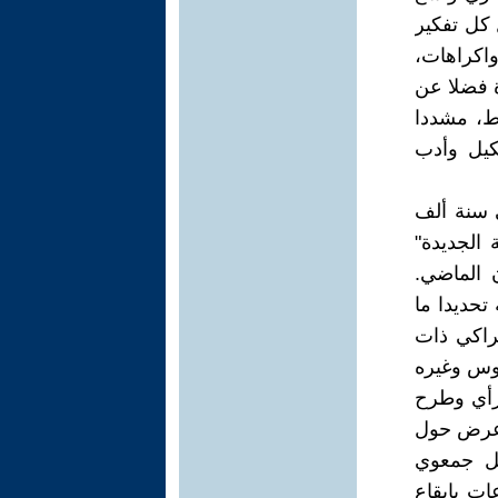
 كل تفكير
اكراهات،
 فضلا عن
سط، مشددا
كيل وأدب
ى سنة ألف
الجديدة"
 الماضي.
تحديدا ما
تراكي ذات
وس وغيره
رأي وطرح
وعرض حول
عل جمعوي
ت بايقاع