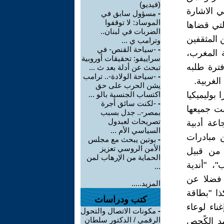
(فيديو)
ي الاشارة
-
مسؤول سابق في
الموساد: لا توقفوا
لتي قضاها
الضربات في لبنان..
 المثقفين
وترامب ي ...
-
-سياحة القنص- في
ة المغرب،
سراييفو: تحقيقات أوروبية
فترة طلبه
تبحث عن أدلة بعد ث ...
-
-سياحة الولادة-.. ترامب
لغربية.
يشن الحرب على حق
بوليميكيا
اكتساب الجنسية بالو ...
-
-لكنت سائق أجرة
نت جميعها
بمصر-.. جدل بسبب
تصريحات لعبدول
عة أدبية
السياسي الأم ...
 مبادرات
-
بوتين يبحث مع مجلس
الأمن الروسي تعزيز
 من قبيل
الحماية من الإرهاب لمن
"، "أندية
...
 فضلا عن
المزيد.....
ذا "بطاقة
كتب ودراسات
اء لوعاء
-
مكونات الاتصال والتحول
الرقمي / الدكتور سلطان
د الكًحص