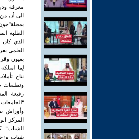
معرفة ودرج
الى أن من 
بمجلة"جون 
الطلبة الم
الذي كان م
العلمي بفرن
بعيون وقرا
لِما امتلكه
نتاج تأمل
وتطلعات طب
رفيعة الم
"الجامعات 
وأوراش سي
المركز الو
الشباب". ك
شباب وزخم