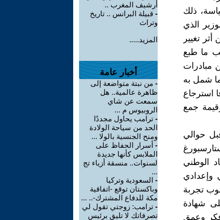
أرشيف المغرب ..
اسة، ذلك
-
قبيلة البرانس .. تاريخ
وتراث
وزير الذي
ثر تغيير
المزيد.....
ب ما طبع
ن مبادرات
أخبار عامة
ا شمل به
-
من نبتة متواضعة إلى
ظاهرة عالمية.. هل
ا استرجاع
سمعت عن شاي
قيمة جمع
الروبيوس م ...
-
ترامب يحاول مجددًا
الحد من سياحة الولادة
قبل حوالي
ومنح الجنسية بالولا ...
-
أسرار الحفاظ على
تارسبورغ
الملابس كأنها جديدة
اد الوطني
لسنوات.. منسقة أزياء تج
...
ي وإعدادي
-
السعودية وتركيا
صوب تجربة
وباكستان توقع -اتفاقية
مكة للدفاع المشترك-.. ...
لى شهادة
-
ترامب: زوجتي تقول لي
تصرفاتك لا تليق برئيس
 فكر وعمق