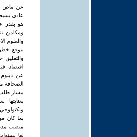
عن ماض وح
عادي بسيط 
هو بقدر ع
ومكامن نتح
والعلوم ال
بتوقع خطو
والتعليق 
اقتصاد، قب
عن دبلوم 
الصحافة م
مسار طلب 
بعنايتها 
وتكنولوجي.
بما كان من
منصب مدير 
لها لسنوات