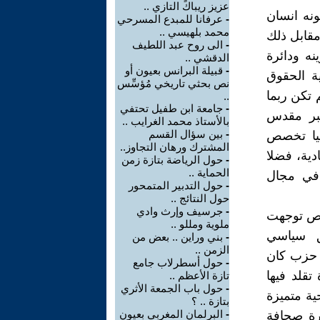
عزيز ريباكً التازي ..
نه انسان
-
عرفانا للمبدع المسرحي
محمد بلهيسي ..
قابل ذلك
-
الى روح عبد اللطيف
ه ودائرة
الدقشي ..
-
قبيلة البرانس بعيون أو
ية الحقوق
نص بحثي تاريخي مُؤسِّس
 تكن ربما
..
-
جامعة ابن طفيل تحتفي
خبر مقدس
بالأستاذ محمد الغرايب ..
-
بين سؤال القسم
ليا تخصص
المشترك ورهان التجاوز..
دية، فضلا
-
حول الرياضة بتازة زمن
الحماية ..
 في مجال
-
حول التدبير المتمحور
حول النتائج ..
-
جرسيف وإرث وادي
وص توجهت
ملوية ومللو ..
يق سياسي
-
بني وراين .. بعض من
الزمن ..
ل حزب كان
-
حول أسطرلاب جامع
تقلد فيها
تازة الأعظم ..
-
حول باب الجمعة الأثري
ية متميزة
بتازة .. ؟
-
البرلمان المغربي بعيون
كرة صحافة