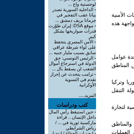
لوجستية واع ...
-
الداخلية السورية تصدر
ت الأمنية
بيانا عقب التفجير في
جرمانا بريف دمشق ...
واجهة هذه
-
موقع DSA: إيران طوّرت
قدرات صواريخها بشكل
كبير
-
الأمن المصري يتحفظ
على لواء شرطة عراقي
سابق بسبب مليار جنيه ...
دة عوامل
-
الرئيس التونسي: حق
الدولة في استرجاع أموال
ض المناطق
الشعب لن يسقط بال ...
-
ترامب يتحدث عن إحراز
تقدم في التسوية
يا وتركيا
الأوكرانية
لة التنقل
المزيد.....
كتب ودراسات
ية لتجارة
-
حين استيقظ رأس المال
داخل الإنسان .. قراءة
ماركسية ثورية في ... /
 والمناطق
رياض الشرايطي
العمليات
-
ابجديات العطاء / انتصار