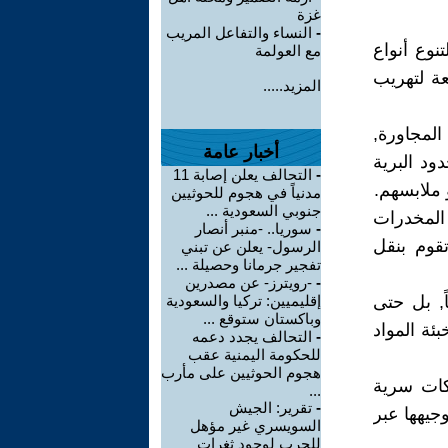
غزة
-
النساء والتفاعل المريب
نوع أنواع
مع العولمة
ة لتهريب
المزيد.....
المجاورة,
أخبار عامة
ود البرية
-
التحالف يعلن إصابة 11
 ملابسهم.
مدنياً في هجوم للحوثيين
جنوبي السعودية ...
 المخدرات
-
سوريا.. -منبر أنصار
قوم بنقل
الرسول- يعلن عن تبني
تفجير جرمانا وحصيلة ...
-
-رويترز- عن مصدرين
ً, بل حتى
إقليميين: تركيا والسعودية
وباكستان ستوقع ...
ئة المواد
-
التحالف يجدد دعمه
للحكومة اليمنية عقب
هجوم الحوثيين على مأرب
كات سرية
...
-
تقرير: الجيش
جيهها عبر
السويسري غير مؤهل
للحرب لوجود ثغرات