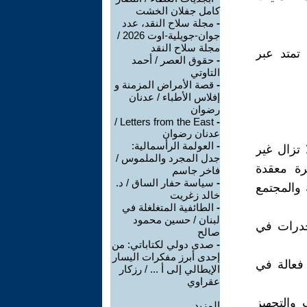
كامل جفلان الخشت
-
مجلة سلاح النقد، عدد
جوان-جويلية-اوت 2026 /
مجلة سلاح النقد
تمتد عبر
-
حقوق العصر / أحمد
التاوتي
-
قصة الأمراض المزمنة و
إفلاس الأطباء / عدنان
رضوان
Letters from the East /
-
عدنان رضوان
-
العولمة الرأسمالية:
 تزال غير
جدل المجرد والملموس /
رة معقدة
فاخر جاسم
-
سياسة حفار الساق / د.
والمجتمع
خالد زغريت
-
الطائفية المتغلغلة في
لبنان / حسين محمود
خدرات في
صالح
-
صدى دولي لكتاباتي: من
إحدى أبرز مفكرات اليسار
 فعالة في
الإيطالي إلى أ ... / رزكار
عقراوي
 والتجهيز
المزيد.....