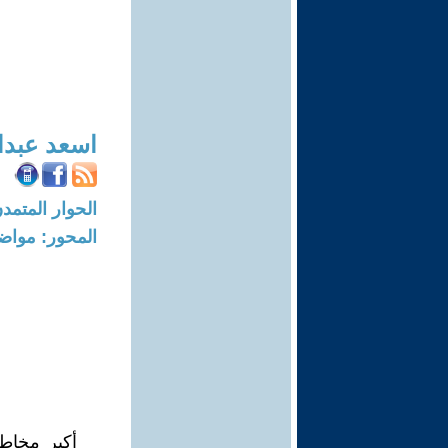
اسعد عبدا
الحوار المتمدن-العدد: 7933 - 24
المحور: مواض
أكبر مخاطر