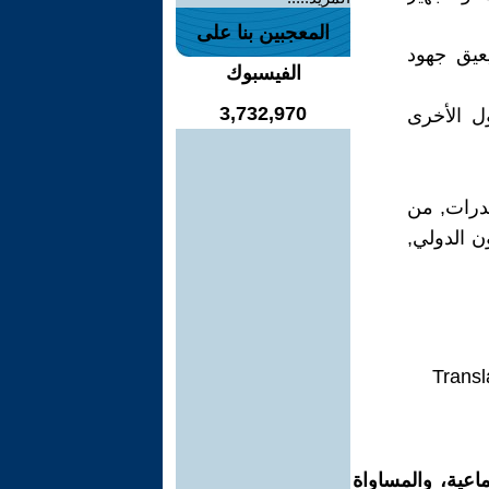
المعجبين بنا على
يعيق جهود
الفيسبوك
3,732,970
ل الأخرى
خدرات, من
ن الدولي,
Transl
اعية، والمساواة