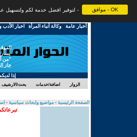
موافق - OK
لتوفير افضل خدمة لكم ولتسهيل عملي
أخبار عامة
-
وكالة أنباء المرأة
-
اخبار الأدب و
الموقع
يسارية
"من أج
حاز ال
إذا لديك
الزوار
اضافة/خدمات
بحث/الارشيف
الصفحة الرئيسية
-
مواضيع وابحاث سياسية
-
اسع
تبرعاتكم