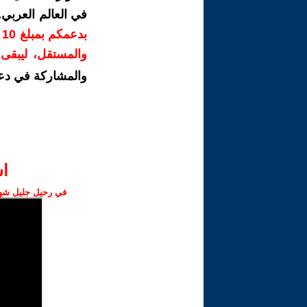
في العالم العربي
ب
والمستقل، ليبقى ص
والمشاركة في دع
ا‫
في رحيل جليل شهبا