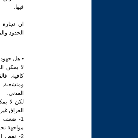
فيها.
ان تجارة 
الحدود والم
• هل جهود 
لا يمكن ال
كافية, فا
ومتشعبة, و
المدني.
لكن لا يم
العراق غير
1- ضعف ال
مواجهة تجا
2- نقص ال