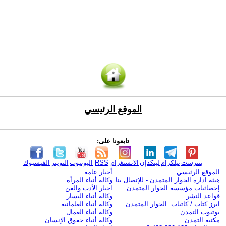
الموقع الرئيسي
تابعونا على:
بنترست
تيلكرام
لينكدإن
الانستغرام
RSS
اليوتيوب
التويتر
الفيسبوك
الموقع الرئيسي
أخبار عامة
هيئة ادارة الحوار المتمدن - للإتصال بنا
وكالة أنباء المرأة
إحصائيات مؤسسة الحوار المتمدن
اخبار الأدب والفن
قواعد النشر
وكالة أنباء اليسار
ابرز كتاب / كاتبات الحوار المتمدن
وكالة أنباء العلمانية
يوتيوب التمدن
وكالة أنباء العمال
مكتبة التمدن
وكالة أنباء حقوق الإنسان