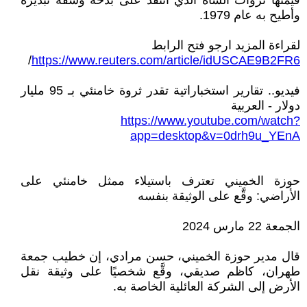
قيمتها ثروات الشاه الذي انتقد على بذخه وسفه تبذيره
وأطيح به عام 1979.
لقراءة المزيد ارجو فتح الرابط
/
https://www.reuters.com/article/idUSCAE9B2FR6
فيديو.. تقارير استخباراتية تقدر ثروة خامنئي بـ 95 مليار
دولار - العربية
https://www.youtube.com/watch?
app=desktop&v=0drh9u_YEnA
حوزة الخميني تعترف باستيلاء ممثل خامنئي على
الأراضي: وقَّع على الوثيقة بنفسه
الجمعة 22 مارس 2024
قال مدير حوزة الخميني، حسن مرادي، إن خطيب جمعة
طهران، كاظم صديقي، وقَّع شخصيًا على وثيقة نقل
الأرض إلى الشركة العائلية الخاصة به.