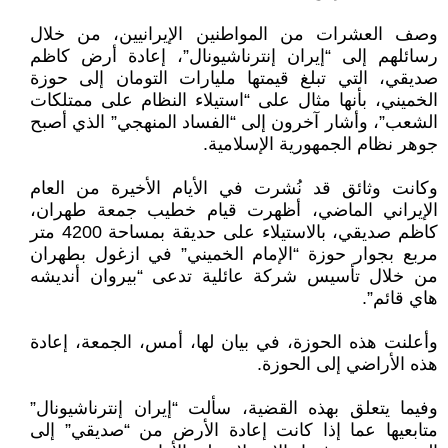
وصف العشرات من المواطنين الإيرانيين، من خلال
رسائلهم إلى “إيران إنترناشيونال”، إعادة أرض كاظم
صديقي، التي تبلغ قيمتها مليارات التومان إلى حوزة
الخميني، بأنها مثال على “استيلاء النظام على ممتلكات
الشعب”، وأشار آخرون إلى “الفساد المنهجي” الذي أصبح
جوهر نظام الجمهورية الإسلامية.
وكانت وثائق قد نُشرت في الأيام الأخيرة من العام
الإيراني الماضي، أظهرت قيام خطيب جمعة طهران،
كاظم صديقي، بالاستيلاء على حديقة بمساحة 4200 متر
مربع بجوار حوزة “الإمام الخميني” في ازغول بطهران
من خلال تأسيس شركة عائلية تدعى “بيروان أنديشه
هاي قائم”.
وأعلنت هذه الحوزة، في بيان لها، أمس، الجمعة، إعادة
هذه الأراضي إلى الحوزة.
وفيما يتعلق بهذه القضية، سألت “إيران إنترناشيونال”
متابعيها عما إذا كانت إعادة الأرض من “صديقي” إلى