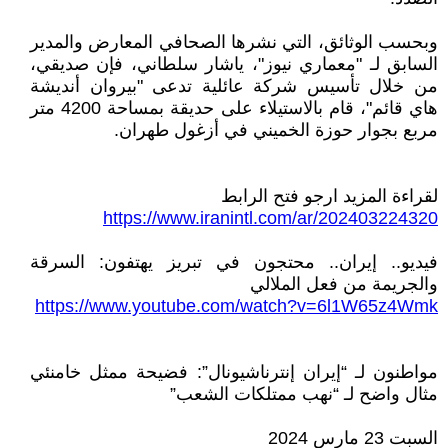
وبحسب الوثائق، التي نشرها الصحافي المعارض والمدير
السابق لـ "معماري نيوز"، ياشار سلطاني، فإن صديقي،
من خلال تأسيس شركة عائلية تدعى "بيروان أنديشة
هاي قائم"، قام بالاستيلاء على حديقة بمساحة 4200 متر
مربع بجوار حوزة الخميني في أزغول طهران.
لقراءة المزيد ارجو فتح الرابط
https://www.iranintl.com/ar/202403224320
فيديو.. إيران.. محتجون في تبريز يهتفون: السرقة
والجريمة من فعل الملالي
https://www.youtube.com/watch?v=6l1W65z4Wmk
مواطنون لـ “إيران إنترناشيونال”: فضيحة ممثل خامنئي
مثال واضح لـ “نهب ممتلكات الشعب”
السبت 23 مارس 2024