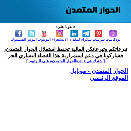
تابعونا على:
بودكاست
بنترست
تيلكرام
لينكدإن
الانستغرام
اليوتيوب
التويتر
الفيسبوك
تبرعاتكم وتبرعاتكن المالية تحفظ استقلال الحوار المتمدن،
فشاركونا في دعم استمرارية هذا الفضاء اليساري الحر
[اشترك في قناة ‫«الحوار المتمدن» على اليوتيوب]
الحوار المتمدن - موبايل
الموقع الرئيسي