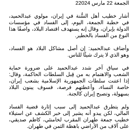
الجمعة 22 مارس 22024
أشار خطيب أهل السُّنة في إيران، مولوي عبدالحميد،
في خطبة الجمعة، اليوم، إلى الفساد في مؤسسات
الدولة بإيران، وقال إنه يستهدف اقتصاد البلاد، واصفًا هذا
النوع من الفساد بالخطير.
وأضاف عبدالحميد: إن أصل مشاكل البلاد هو الفساد،
وهو الذي لا يترك شيئًا للناس.
في سياق آخر شدد عبدالحميد على ضرورة حماية
الشعب والاهتمام به من قِبل السلطات الحاكمة، وقال:
إذا اعتنت سلطات الجمهورية الإسلامية بشعب إيران،
خاصة النساء، وأعطتهم فرصة، فسوف يبنون البلاد
بسهولة، وتصبح إيران كالجنة.
ولم يتطرق عبدالحميد إلى سبب إثارة قضية الفساد
المالي، لكن يبدو أنه يشير إلى خبر الكشف عن استيلاء
خطيب جمعة طهران المقرب لخامنئي، كاظم صديقي،
على آلاف من الأراضي باهظة الثمن في طهران.