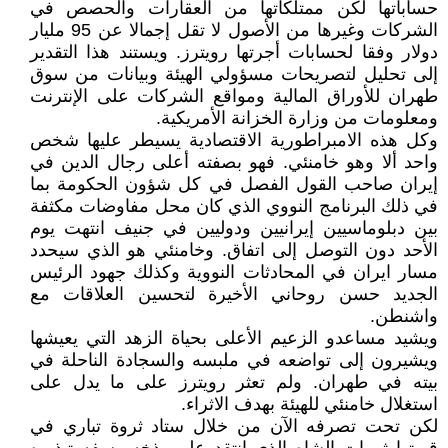
حساباتها لكن ممتلكاتها من العقارات والحصص في
الشركات وغيرها من الأصول لا تقل إجمالا عن 95 مليار
دولار وفقا لحسابات أجرتها رويترز. ويستند هذا التقدير
إلى تحليل لتصريحات مسؤولي الهيئة وبيانات من سوق
طهران للأوراق المالية ومواقع الشركات على الإنترنت
ومعلومات من وزارة الخزانة الأمريكية.
وكل هذه الامبراطورية الاقتصادية يسيطر عليها شخص
واحد ألا وهو خامنئي. فهو بصفته أعلى رجال الدين في
إيران صاحب القول الفصل في كل شؤون الحكومة بما
في ذلك البرنامج النووي الذي كان محل مفاوضات مكثفة
بين دبلوماسيين إيرانيين ودوليين في جنيف انتهت يوم
الأحد دون التوصل إلى اتفاق. وخامنئي هو الذي سيحدد
مسار ايران في المحادثات النووية وكذلك جهود الرئيس
الجديد حسن روحاني الأخيرة لتحسين العلاقات مع
واشنطن.
ويشيد مساعدو الزعيم الأعلى بحياة الزهد التي يعيشها
ويشيرون إلى تواضعه في ملبسه والسجادة الناحلة في
بيته في طهران. ولم تعثر رويترز على ما يدل على
استغلال خامنئي للهيئة بهدف الاثراء.
لكن تحت تصرفه الآن من خلال ستاد ثروة تباري في