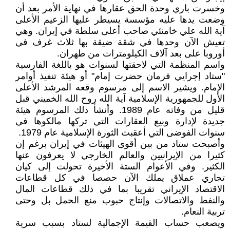
وخسرت باري وحدة الحق عقارها في نهاية الأمر بعد أن
وضعت يدها عليه مؤسسة يسيطر عليها الزعيم الأعلى
آية الله علي خامنئي صاحب أعلى سلطة في إيران. وهي
تعيش الآن وحدها في شقة ضيقة بها ثلاث غرف في
أوروبا على بعد آلاف الكيلومترات من طهران.
واسم المنظمة التي لاحقتها لسنوات هو باللغة الفارسية
"ستاد إجرايي فرمان حضرت إمام" أو هيئة تنفيذ أوامر
الإمام. ويشير الاسم إلى مرسوم وقعه المرشد الأعلى
الأول للجمهورية الإسلامية آية الله روح الله الخميني قبل
قليل من وفاته عام 1989. وأنشأ ذلك المرسوم هيئة
جديدة لإدارة وبيع العقارات التي تركها مالكوها في
سنوات الفوضى التي أعقبت الثورة الإسلامية عام 1979.
وأصبحت ستاد من بين أقوى الهيئات في إيران برغم إن
كثيرا من الإيرانيين والعالم الخارجي لا يعرفون عنها
الكثير. وفي الأعوام الستة الأخيرة تحولت إلى كيان
تجاري عملاق يملك الآن حصصا في كل قطاعات
الاقتصاد الإيراني تقريبا بما في ذلك قطاعات المال
والنفط والاتصالات وإنتاج حبوب منع الحمل بل وحتى
تربية النعام.
ويصعب حساب القيمة الإجمالية لستاد بسبب سرية