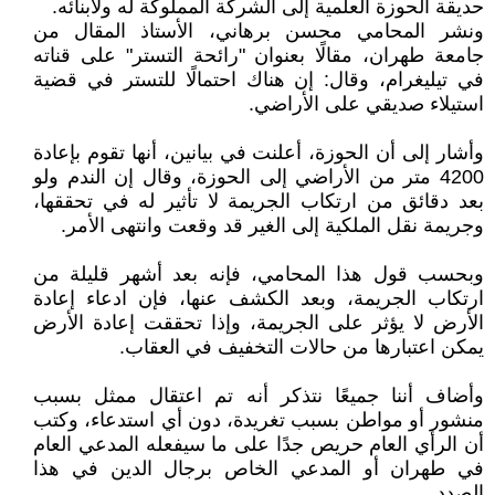
حديقة الحوزة العلمية إلى الشركة المملوكة له ولأبنائه.
ونشر المحامي محسن برهاني، الأستاذ المقال من
جامعة طهران، مقالًا بعنوان "رائحة التستر" على قناته
في تيليغرام، وقال: إن هناك احتمالًا للتستر في قضية
استيلاء صديقي على الأراضي.
وأشار إلى أن الحوزة، أعلنت في بيانين، أنها تقوم بإعادة
4200 متر من الأراضي إلى الحوزة، وقال إن الندم ولو
بعد دقائق من ارتكاب الجريمة لا تأثير له في تحققها،
وجريمة نقل الملكية إلى الغير قد وقعت وانتهى الأمر.
وبحسب قول هذا المحامي، فإنه بعد أشهر قليلة من
ارتكاب الجريمة، وبعد الكشف عنها، فإن ادعاء إعادة
الأرض لا يؤثر على الجريمة، وإذا تحققت إعادة الأرض
يمكن اعتبارها من حالات التخفيف في العقاب.
وأضاف أننا جميعًا نتذكر أنه تم اعتقال ممثل بسبب
منشور أو مواطن بسبب تغريدة، دون أي استدعاء، وكتب
أن الرأي العام حريص جدًا على ما سيفعله المدعي العام
في طهران أو المدعي الخاص برجال الدين في هذا
الصدد.