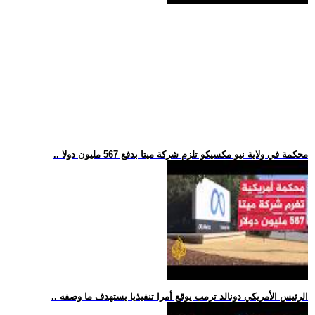
.. محكمة في ولاية نيو مكسيكو تلزم شركة ميتا بدفع 567 مليون دولا
.. الرئيس الأمريكي دونالد ترمب يوقع أمرا تنفيذيا يستهدف ما وصفه