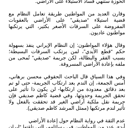
الحوزة ستنهي فساد الاستيلاء على الأراضي.
وقارن العديد من المواطنين طريقة تعامل النظام مع
قضية استيلاء “صديقي” على الأراضي بالعقوبات
المفروضة على السرقات الأصغر بكثير، التي يرتكبها
مواطنون عاديون.
وقال هؤلاء المواطنون: إن النظام الإيراني ينفذ بسهولة
حكم “قطع الأيدي”، لمن يرتكب السرقات البسيطة؛
بسبب الفقر والبطالة، لكن جريمة “صديقي” تُمحى من
ملفه بإعادة الأراضي المسروقة.
وفي هذا السياق قال الباحث الحقوقي محسن برهاني،
أمس الجمعة، إن الندم بعد ارتكاب الجريمة- حتى لو تم
بعد دقائق معدودة من ارتكابها- لن يكون ذا تأثير على
تحقق الجريمة وحدوثها، وفي قضية كاظم صديقي فإن
جريمة نقل ملكية أراضي الغير قد تحققت بالفعل ولا
تأثير لندم مرتكبها (ممثل المرشد كاظم صديقي).
عدم الثقة في رواية النظام حول إعادة الأراضي
أبدى عدد من المواطنين في رسائلهم، التي تلقتها “إيران