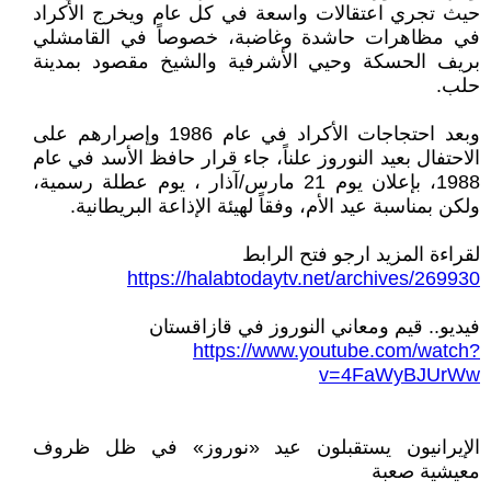
حيث تجري اعتقالات واسعة في كل عام ويخرج اﻷكراد
في مظاهرات حاشدة وغاضبة، خصوصاً في القامشلي
بريف الحسكة وحيي اﻷشرفية والشيخ مقصود بمدينة
حلب.
وبعد احتجاجات الأكراد في عام 1986 وإصرارهم على
الاحتفال بعيد النوروز علناً، جاء قرار حافظ الأسد في عام
1988، بإعلان يوم 21 مارس/آذار ، يوم عطلة رسمية،
ولكن بمناسبة عيد الأم، وفقاً لهيئة اﻹذاعة البريطانية.
لقراءة المزيد ارجو فتح الرابط
https://halabtodaytv.net/archives/269930
فيديو.. قيم ومعاني النوروز في قازاقستان
https://www.youtube.com/watch?
v=4FaWyBJUrWw
الإيرانيون يستقبلون عيد «نوروز» في ظل ظروف
معيشية صعبة