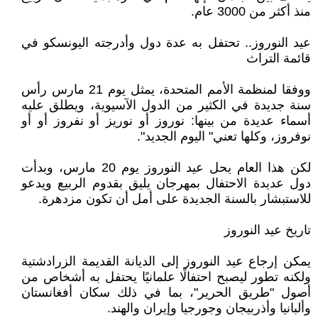
منذ أكثر من 3000 عام.
عيد النوروز.. تحتفل به عدة دول وأدرجته اليونسكو في
قائمة التراث
ووفقا لمنظمة الأمم المتحدة، يمثل يوم 21 مارس رأس
سنة جديدة في الكثير من الدول الآسيوية، ويطلق عليه
أسماء عديدة من بينها: نوروز أو نوريز أو نفروز أو أو
نوفروز، وكلها تعني" اليوم الجديد".
لكن هذا العام يحل عيد النوروز يوم 20 مارس، وبدأت
دول عديدة الاحتفال بمهرجان يليق بقدوم الربيع ويدعو
للاستبشار بالسنة الجديدة على أمل أن تكون مزدهرة.
تاريخ عيد النوروز
يمكن إرجاع عيد النوروز إلى الديانة القديمة الزرادشتية
ولكنه تطور ليصبح احتفالًا علمانيًا يحتفل به أشخاص من
أصول "طريق الحرير"، بما في ذلك سكان أفغانستان
وألبانيا وأذربيجان وجورجيا وإيران والهند.