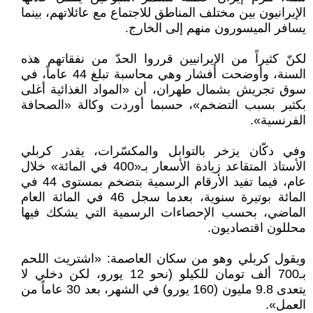
الإيرانيون بين مختلف المناطق للاجتماع مع عائلاتهم، بينما
يسافر الميسورون منهم إلى الخارج.
لكنّ كثيراً من الإيرانيين قرروا الحدّ من نفقاتهم هذه
السنة، وأوضحت أفشار وهي محاسبة تبلغ 44 عاماً، في
سوق تجريش بشمال طهران، أن «المواد الغذائية أغلى
بكثير بسبب التضخم»، حسبما أوردت وكالة «الصحافة
الفرنسية».
وفي دكّان يزخر بالتوابل والمكسّرات، يقدر كربلي
الأستاذ المتقاعد زيادة الأسعار بـ«400 في المائة» خلال
عام، فيما تفيد الأرقام الرسمية بتضخم بمستوى 44 في
المائة بوتيرة سنوية، بعدما سجل 46 في المائة العام
الماضي، بحسب الإحصاءات الرسمية التي يشكك فيها
محللون اقتصاديون.
ويقول كربلي وهو من سكان العاصمة: «اشتريت اللحم
بـ700 ألف تومان للكيلو (نحو 12 يورو، لكن دخلي لا
يتعدى 9.8 مليون (160 يورو) في الشهر، بعد 30 عاماً من
العمل».