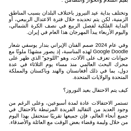
بقيم السلام والحوار والتضامن".
وتختلف بداية عيد النيروز باختلاف البلدان بسبب المناطق
الزمنية، لكن يتم تحديده خلال فترة الاعتدال الربيعي، أو
البداية الفلكية لفصل الربيع في نصف الكرة الشمالي،
واليوم الأربعاء يبدأ المهرجان هذا العام في إيران.
وفي عام 2024 صمم الفنان الإيراني بندار يوسفي شعار
Google Doodle لهذه المناسبة، إذ يصور مشهدًا ملونًا مع
حيوانات تعزف على الآلات، وهو "اللوجو" الذي ظهر على
محرك البحث العالمي منذ مساء يوم الثلاثاء في عدة
دول، بما في ذلك أفغانستان والهند وباكستان والمملكة
المتحدة والولايات المتحدة.
كيف يتم الاحتفال بعيد النوروز؟
تستمر الاحتفالات عادة لمدة أسبوعين، وعلى الرغم من
وجود العديد من التقاليد الفريدة المرتبطة بالاحتفال في
جميع أنحاء العالم، فإن جميعها تقريبًا ستحتفل بهذا اليوم
من خلال وليمة وقضاء بعض الوقت مع العائلة والأصدقاء.