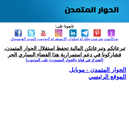
تابعونا على:
بودكاست
بنترست
تيلكرام
لينكدإن
الانستغرام
اليوتيوب
التويتر
الفيسبوك
تبرعاتكم وتبرعاتكن المالية تحفظ استقلال الحوار المتمدن،
فشاركونا في دعم استمرارية هذا الفضاء اليساري الحر
[اشترك في قناة ‫«الحوار المتمدن» على اليوتيوب]
الحوار المتمدن - موبايل
الموقع الرئيسي