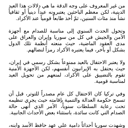
من غير المعروف على وجه الدقة ما هي دلالات هذا العيد
الدينية، لكن معظم الباحثين يعتبرونه عيداً دينياً أو ثقافياً
نشأ منذ مئات السنين، ثمّ أخذ طابعاً قومياً عند الأكراد.
وتحول الحدث السنوي إلى مناسبة للصدام مع أجهزة
اﻷمن والجيش في كل من سوريا وإيران والعراق على
مدى العقود الماضية، حيث منعته أنظمة تلك الدول
بشكل أو بآخر، فيما يعتبره اﻷكراد رمزاً لنضالهم.
ولا يعتبر الاحتفال بالعيد ممنوعاً بشكل رسمي في إيران،
حيث يحتفل به اﻹيرانيون أنفسهم، لكن اﻷجهزة اﻷمنية
تقوم بالتضييق على اﻷكراد، لمنعهم من تحويل العيد
لمناسبة قومية.
وفي تركيا كان الاحتفال كل عام مصدراً للتوتر، قبل أن
تسمح حكومة العدالة والتنمية بإقامته حيث يجري تنظيمه
تحت رعاية السلطات سنوياً، اﻷمر الذي أنهى حالة
الصدام التي كانت سائدة، باستثناء بعض اﻷحداث الجانبية.
وشهدت سوريا أحداثاً دامية على عهد حافظ اﻷسد وابنه،