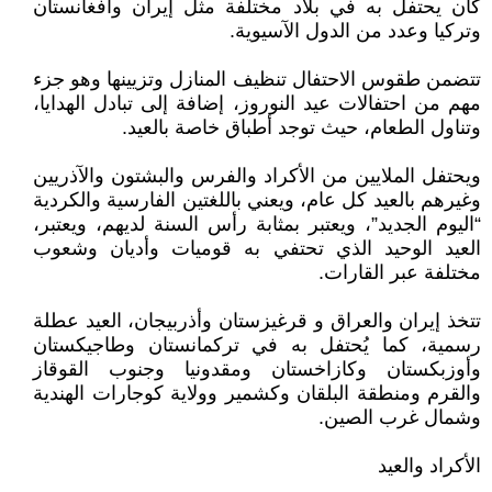
كان يحتفل به في بلاد مختلفة مثل إيران وأفغانستان
وتركيا وعدد من الدول الآسيوية.
تتضمن طقوس الاحتفال تنظيف المنازل وتزيينها وهو جزء
مهم من احتفالات عيد النوروز، إضافة إلى تبادل الهدايا،
وتناول الطعام، حيث توجد أطباق خاصة بالعيد.
ويحتفل الملايين من الأكراد والفرس والبشتون والآذريين
وغيرهم بالعيد كل عام، ويعني باللغتين الفارسية والكردية
“اليوم الجديد”، ويعتبر بمثابة رأس السنة لديهم، ويعتبر،
العيد الوحيد الذي تحتفي به قوميات وأديان وشعوب
مختلفة عبر القارات.
تتخذ إيران والعراق و قرغيزستان وأذربيجان، العيد عطلة
رسمية، كما يُحتفل به في تركمانستان وطاجيكستان
وأوزبكستان وكازاخستان ومقدونيا وجنوب القوقاز
والقرم ومنطقة البلقان وكشمير وولاية كوجارات الهندية
وشمال غرب الصين.
اﻷكراد والعيد