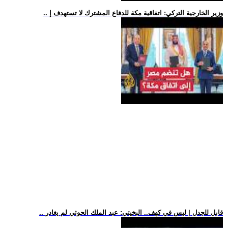
.. وزير الخارجية التركي: اتفاقية مكة للدفاع المشترك لا تستهدف إ
.. قابل للجدل | ليس في كهف.. البخيتي: عبد الملك الحوثي لم يغادر