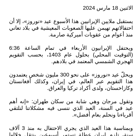
الاثنين 18 مارس 2024
يستقبل ملايين الإيرانيين هذا الأسبوع عيد «نوروز»، إلا أن
احتفالاتهم تهيمن عليها الصعوبات المعيشية في بلاد تعاني
منذ أعوام من عقوبات أميركية صارمة.
ويحتفل الإيرانيون الأربعاء في تمام الساعة 6:36
(التوقيت المحلي) بحلول عام 1403، بحسب التقويم
الهجري الشمسي المعتمد في بلادهم.
ويحلّ عيد «نوروز» على نحو 300 مليون شخص يعتمدون
هذا التقويم عبر العالم، في إيران، وكذلك أفغانستان
وكازاخستان، ولدى أكراد تركيا والعراق.
وتقول مرجان وهي شابة من سكان طهران: «إنه أهم
عيد في السنة، العيد الذي ننسى فيه مشكلاتنا لنلتقي
أقرباءنا ونحلم بعام أفضل».
وبمناسبة هذا العيد الذي يجري الاحتفال به منذ 3 آلاف
سنة، تلزم إيران عطلة تستمر أسبوعين ينتقل خلالها