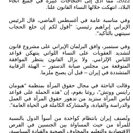
2022، مما أدى إلى احتجاجات كبيرة في جميع أنحاء
البلاد، انتهكت خلالها النساء القانون علنا.
وفي مناسبة عامة في أغسطس الماضي، قال الرئيس
الإيراني إبراهيم رئيسي: "أقول لكم إن خلع الحجاب
سينتهي بالتأكيد".
وفي سبتمبر، وافق البرلمان الإيراني على مشروع قانون
لتشديد العقوبات على النساء اللواتي ينتهكن قواعد
اللباس الإلزامي. ولا يزال القانون ينتظر الموافقة
المتوقعة من مجلس صيانة الدستور – الهيئة الرقابية
المتشددة في إيران – قبل أن يصبح ملزما.
وقالت الباحثة في مجال حقوق المرأة بمنظمة "هيومان
رايتس ووتش"، روثنا بغوم، إن "هذه الحملة على قواعد
لباس المرأة ستزيد من تدهور حقوق المرأة في العمل
والدراسة والقيادة، والمشاركة الكاملة في الحياة العامة".
وتُصنف إيران بانتظام كواحدة من أسوأ الدول بالنسبة
للمرأة من حيث المساواة بين الجنسين في الفرص
الاقتصادية والتعليم والمخاوف الصحية والقيادة السياسية،