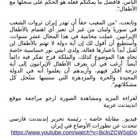
الناس، فأفضل ما يمكنكم فعله هو الحكم على سجلها مع
الأطفال".
وتابعت، "من المعيب حقاً أن تهدر إيران ثروات الشعب
في سوريا ولبنان من غير أن تعير أي اهتمام بالأطفال
الإيرانيين. عملت محامية في هذا المجال عشر سنوات،
وأستطيع أن أقول لك إن أية دولة لا تهتم بالأطفال لن
تُقبل أبداً باعتبارها فعالة، ولدى ابنتي نور حساسية خاصة
تجاه هذا الموضوع كذلك، والملكة فرح تفكر فيه دائماً
أيضاً. أرغب في أن يعرف الأطفال الإيرانيون إلى أية
درجة أفكر فيهم، وأريدهم أن يعلموا أنه في الدولة
المجيدة والحرة والمزدهرة التي سنبنيها ستُحل كل
مشكلاتهم".
لقراءة المزيد ومشاهدة الصورة ارجو مراجعة موقع
اندپندنت عربية
فيديو.. مقابلة خاصة - رئيسة تحرير إندبندنت فارسي
تتحدث عن تطورات الأوضاع في إيران
https://www.youtube.com/watch?v=BclnZCWSqDo