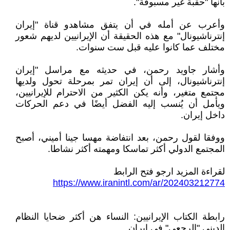
بأنها "حقبة غير مسبوقة".
وأعرب عن أمله في أن يتفق مشاهدو قناة "إيران
إنترناشيونال" مع هذه الحقيقة أن الإيرانيين لديهم شعور
مختلف عما كانوا عليه قبل ست سنوات.
وأشار جاويد رحمن، في حديثه مع مراسل "إيران
إنترناشيونال، إلى أن إيران تمر بمرحلة تحول ولديها
مجتمع متغير، وأنه يكن الكثير من الاحترام للإيرانيين،
ويأمل أن يُنسب إليه الفضل أيضًا في دعم الحركات
داخل إيران.
ووفقا لقول رحمن، بعد انتفاضة مهسا جينا أميني، أصبح
المجتمع الدولي أكثر تماسكا ومهمته أكثر نشاطا.
لقراءة المزيد ارجو فتح الرابط
https://www.iranintl.com/ar/202403212774
رابطة الكتاب الإيرانيين: النساء هن أكثر ضحايا النظام
الديني "الرجعي" في إيران