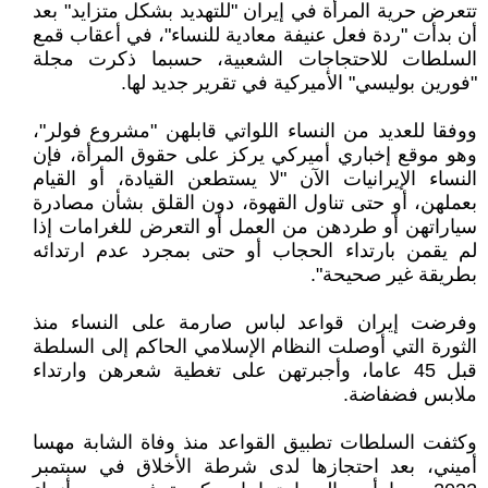
تتعرض حرية المرأة في إيران "للتهديد بشكل متزايد" بعد
أن بدأت "ردة فعل عنيفة معادية للنساء"، في أعقاب قمع
السلطات للاحتجاجات الشعبية، حسبما ذكرت مجلة
"فورين بوليسي" الأميركية في تقرير جديد لها.
ووفقا للعديد من النساء اللواتي قابلهن "مشروع فولر"،
وهو موقع إخباري أميركي يركز على حقوق المرأة، فإن
النساء الإيرانيات الآن "لا يستطعن القيادة، أو القيام
بعملهن، أو حتى تناول القهوة، دون القلق بشأن مصادرة
سياراتهن أو طردهن من العمل أو التعرض للغرامات إذا
لم يقمن بارتداء الحجاب أو حتى بمجرد عدم ارتدائه
بطريقة غير صحيحة".
وفرضت إيران قواعد لباس صارمة على النساء منذ
الثورة التي أوصلت النظام الإسلامي الحاكم إلى السلطة
قبل 45 عاما، وأجبرتهن على تغطية شعرهن وارتداء
ملابس فضفاضة.
وكثفت السلطات تطبيق القواعد منذ وفاة الشابة مهسا
أميني، بعد احتجازها لدى شرطة الأخلاق في سبتمبر