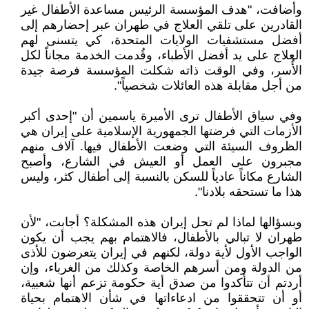
وأضافت، "هدف المؤسسة الرئيس مساعدة الأطفال غير
القادرين على تلقي العلاج في طهران عبر إحضارهم إلى
أفضل مستشفيات الولايات المتحدة، كي يتسنى لهم
العلاج على يد أفضل الأطباء، وقُدمت الخدمة مجاناً لكل
الأُسر، وفي الوقت ذاته شكلت المؤسسة فرصة جيدة
من أجل مقابلة هذه العائلات شخصياً".
وفي سياق الأطفال ترى الأميرة ياسمين أن "إحدى أكبر
الأزمات التي فرضتها الجمهورية الإسلامية على إيران هي
الظروف السيئة التي وضعت الأطفال فيها. آلاف منهم
مجبرون على العمل أو العيش في الشارع، وأصبح
الشارع مكاناً عادياً للسكن بالنسبة إلى أطفال كثر، وليس
هذا ما تستحقه بلادنا".
وبسؤالها لماذا لم تحل إيران هذه المشكلة؟ أجابت، "لأن
طهران لا تبالي بالأطفال، فالاهتمام بهم يجب أن يكون
الواجب الأول لأية دولة، لكنهم في إيران يتعرضون للأذى
من الدولة ومن أسرهم الخاصة وكذلك من الغرباء، وإن
أردتم أن تتأكدوا من صدق أية حكومة تزعم أنها شعبية،
أو أن تتحققوا من ادعاءاتها في شأن الاهتمام بحياة