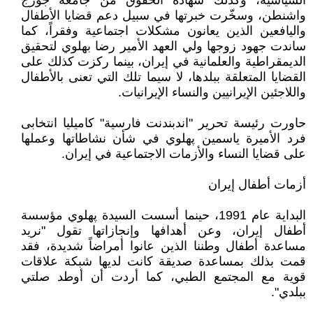
السياسية، وكذلك شهادة الحقوق من جامعة جورج
واشنطن، وسخّرت خبرتها في سبيل دعم قضايا الأطفال
واليافعين الذين يعانون مشكلات اجتماعية وفقراً، كما
ساندت جهود زوجها ولي العهد الأمير رضا بهلوي لتحقيق
الديمقراطية والعلمانية في إيران، بينما ركزت كذلك على
القضايا المتعلقة ببلدها، لا سيما تلك التي تعنى بالأطفال
واللاجئين الإيرانيين والنساء الإيرانيات.
حاورت رئيسة تحرير "اندبندنت فارسية" كاميليا انتخابى
فرد الأميرة ياسمين پهلوي في شأن نشاطاتها وعملها
على قضايا النساء والأزمات الاجتماعية في إيران.
أزمات أطفال إيران
البداية عام 1991، حينما أسست السيدة پهلوي مؤسسة
أطفال إيران، وعن أهدافها وإنجازاتها تقول "نريد
مساعدة أطفال وطننا الذين عانوا أمراضاً شديدة، فقد
قمت بذلك بمساعدة صديقة كانت لديها شبكة علاقات
قوية مع المجتمع الطبي، كما أردت أن أوطد صلتي
ببلدي".