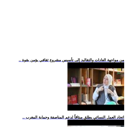
.. من مواجهة العادات والتقاليد إلى تأسيس مشروع ثقافي يؤمن بقوة
.. اتحاد العمل النسائي يطلق ميثاقاً لدعم المناصفة وحماية المغرب