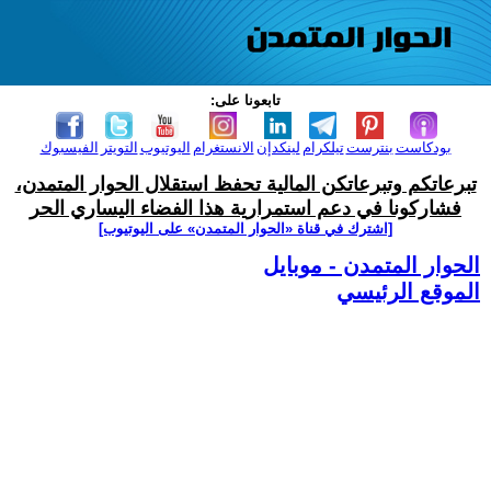
تابعونا على:
بودكاست
بنترست
تيلكرام
لينكدإن
الانستغرام
اليوتيوب
التويتر
الفيسبوك
تبرعاتكم وتبرعاتكن المالية تحفظ استقلال الحوار المتمدن،
فشاركونا في دعم استمرارية هذا الفضاء اليساري الحر
[اشترك في قناة ‫«الحوار المتمدن» على اليوتيوب]
الحوار المتمدن - موبايل
الموقع الرئيسي