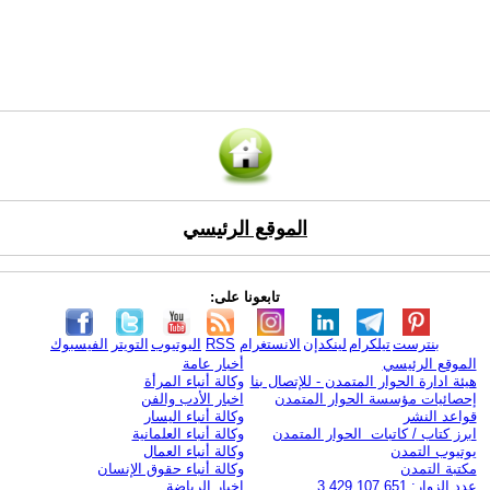
الموقع الرئيسي
تابعونا على:
بنترست
تيلكرام
لينكدإن
الانستغرام
RSS
اليوتيوب
التويتر
الفيسبوك
الموقع الرئيسي
أخبار عامة
هيئة ادارة الحوار المتمدن - للإتصال بنا
وكالة أنباء المرأة
إحصائيات مؤسسة الحوار المتمدن
اخبار الأدب والفن
قواعد النشر
وكالة أنباء اليسار
ابرز كتاب / كاتبات الحوار المتمدن
وكالة أنباء العلمانية
يوتيوب التمدن
وكالة أنباء العمال
مكتبة التمدن
وكالة أنباء حقوق الإنسان
عدد الزوار: 3,429,107,651
اخبار الرياضة