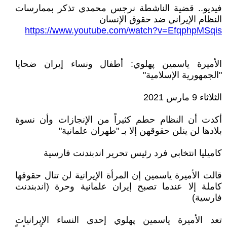
فيديو.. قضية الناشطة نرجس محمدي تذكر بممارسات
النظام الإيراني ضد حقوق الإنسان
https://www.youtube.com/watch?v=EfqphpMSqis
الأميرة ياسمين پهلوي: أطفال ونساء إيران ضحايا
"الجمهورية الإسلامية"
الثلاثاء 9 مارس 2021
أكدت أن النظام حطم كثيراً من الإنجازات وأن نسوة
بلادها لن ينلن حقوقهن إلا بـ "طهران علمانية"
كاميليا انتخابي فرد رئيس تحرير اندبندنت فارسية
قالت الأميرة ياسمين إن المرأة الإيرانية لن تنال حقوقها
كاملة إلا عندما تصبح إيران علمانية وحرة (اندبندنت
فارسية)
تعد الأميرة ياسمين پهلوي إحدى النساء الإيرانيات