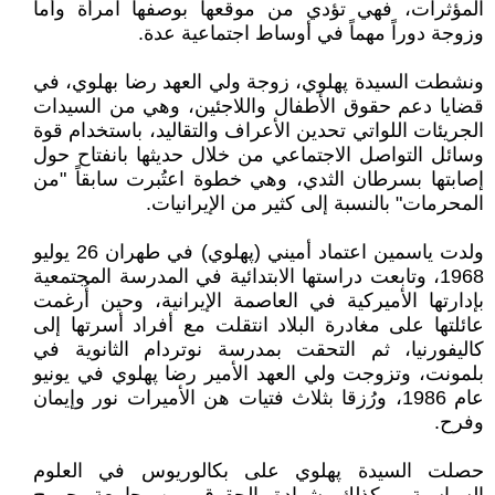
المؤثرات، فهي تؤدي من موقعها بوصفها امرأة وأماً
وزوجة دوراً مهماً في أوساط اجتماعية عدة.
ونشطت السيدة پهلوي، زوجة ولي العهد رضا بهلوي، في
قضايا دعم حقوق الأطفال واللاجئين، وهي من السيدات
الجريئات اللواتي تحدين الأعراف والتقاليد، باستخدام قوة
وسائل التواصل الاجتماعي من خلال حديثها بانفتاح حول
إصابتها بسرطان الثدي، وهي خطوة اعتُبرت سابقاً "من
المحرمات" بالنسبة إلى كثير من الإيرانيات.
ولدت ياسمين اعتماد أميني (پهلوي) في طهران 26 يوليو
1968، وتابعت دراستها الابتدائية في المدرسة المجتمعية
بإدارتها الأميركية في العاصمة الإيرانية، وحين أُرغمت
عائلتها على مغادرة البلاد انتقلت مع أفراد أسرتها إلى
كاليفورنيا، ثم التحقت بمدرسة نوتردام الثانوية في
بلمونت، وتزوجت ولي العهد الأمير رضا پهلوي في يونيو
عام 1986، ورُزقا بثلاث فتيات هن الأميرات نور وإيمان
وفرح.
حصلت السيدة پهلوي على بكالوريوس في العلوم